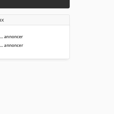
ax
... annoncer
... annoncer