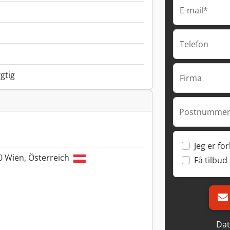
E-mail*
Telefon
gtig
Firma
Postnummer
Jeg er fo
0 Wien, Österreich
Få tilbud
Dat