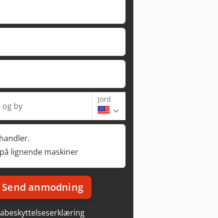
Jord
 og by
rhandler.
 på lignende maskiner
Send anmodning
abeskyttelseserklæring