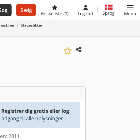
Søg
Sælg
Sprog
Huskeliste
(0)
Log ind
Menu
smaskiner
Skruestikker
:
Registrer dig gratis eller log
å adgang til alle oplysninger.
den: 2011