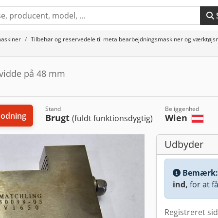
askiner
Tilbehør og reservedele til metalbearbejdningsmaskiner og værktøj
dvidde på 48 mm
Stand
Beliggenhed
odning
Brugt
Wien
(fuldt funktionsdygtig)
Udbyder
Bemærk
ind,
for at f
Registreret si