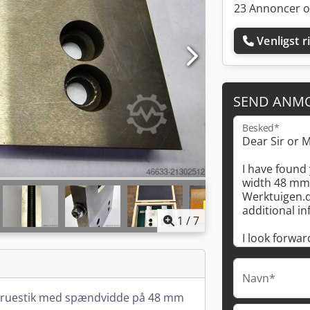
23 Annoncer o
Venligst r
SEND ANM
Besked*
1
/
7
Navn*
kruestik med spændvidde på 48 mm