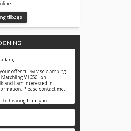
nline
ing tilbage.
ODNING