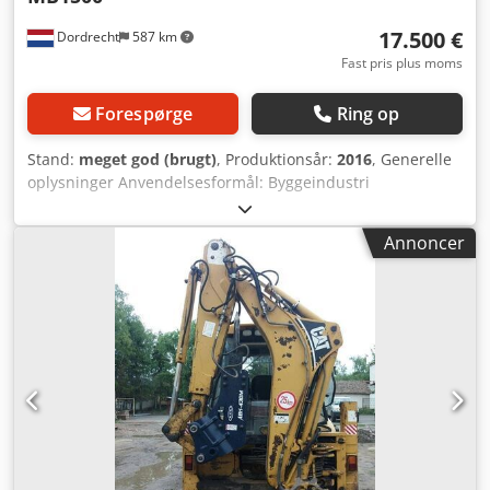
17.500 €
Dordrecht
587 km
Fast pris plus moms
Forespørge
Ring op
Stand:
meget god (brugt)
, Produktionsår:
2016
, Generelle
oplysninger Anvendelsesformål: Byggeindustri
Referencenummer: 4 Vægte Egenvægt: 1.300 kg
Funktionelle egenskaber Lastrummets dimensioner: 200 x
Annoncer
70 x 60 cm CE-mærkning: ja Vedligeholdelse, historik og
tilstand Dsdpfx Abevpq Theweck Antal ejere: 1 Teknisk
tilstand: meget god Visuel tilstand: meget god Yderligere
oplysninger Passer til følgende maskiner: 17-29 ton
Leveringsbetingelser: EXW Arbejdstryk: 160-180 bar
Nødvendigt hydraulisk flow: 155 l/min Slagfrekvens: 330-
680 Seneste inspektion: 2025-01-02 Produktionsland: DE
Yderligere oplysninger Kontakt Ö. Inalkac for at få
yderligere information.