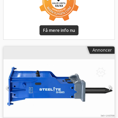
fremragende reservedelsforsyning samt 1 års garanti for
maksimal sikkerhed og økonomi. DINE FORDELE KORT
FORTALT - 1 års garanti - Fremragende forhold mellem pris
og ydelse - Høj slagkraft i kompakt design - Meget god
reservedelsforsyning - Forskellige monteringsmuligheder -
Få mere info nu
Klar til brug med det samme LEVERINGSOMFANG - SHB165
hydraulikhammer - 1x spidsmejsel - Hydraulikslanger 1/2"
med metalslangebeskyttelse - Tilbehørskasse -
Brugsanvisning (tysk) - CE-overensstemmelseserklæring
Annoncer
TEKNISKE DATA - Vægt: 3.301 kg - Olieflow: 220–270 l/min -
Maks. arbejdstryk: 250 bar - Mejseldiameter: 165 mm -
Automatisk smøresystem - Maskindæmpning - Passer til
bæremaskiner: 33–40 t Fordele ved STEELITE
hydraulikhamre - Høj nedrivningskapacitet med rolig drift -
Effektiv kraftoverførsel for økonomisk arbejde - Lange
levetider og lave vedligeholdelsesomkostninger - Robust
konstruktion for maksimal driftssikkerhed - Optimalt
forhold mellem ydelse, vægt og holdbarhed