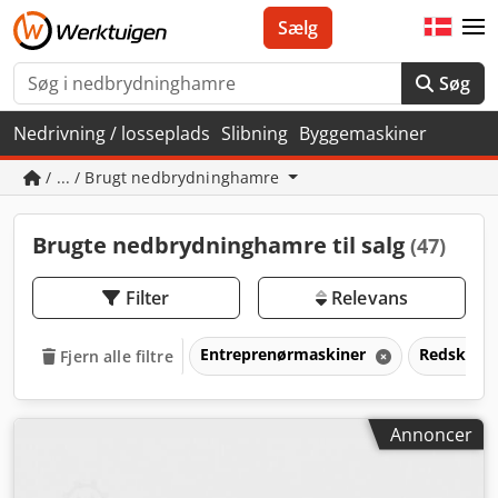
Sælg
Søg
Nedrivning / losseplads
Slibning
Byggemaskiner
/ ... / Brugt nedbrydninghamre
Brugte nedbrydninghamre til salg
(47)
Filter
Relevans
Entreprenørmaskiner
Redskaber
Fjern alle filtre
Annoncer