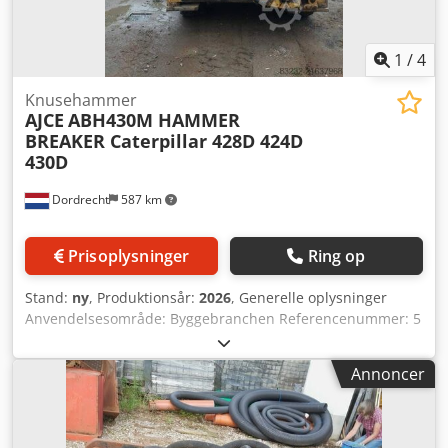
1
/
4
Knusehammer
AJCE
ABH430M HAMMER
BREAKER Caterpillar 428D 424D
430D
Dordrecht
587 km
Prisoplysninger
Ring op
Stand:
ny
, Produktionsår:
2026
, Generelle oplysninger
Anvendelsesområde: Byggebranchen Referencenummer: 5
Dcjdpfeyym Iujx Abwek Vægte Egenvægt: 450 kg
Funktionelle egenskaber Lastrummets dimensioner: 150 x
Annoncer
71 x 80 cm CE-mærkning: ja Tilstand Generel tilstand:
meget god Teknisk tilstand: meget god Visuel tilstand:
meget god Yderligere oplysninger Passer til følgende
maskiner: 5-12 ton Leveringsbetingelser: EXW Arbejdstryk: