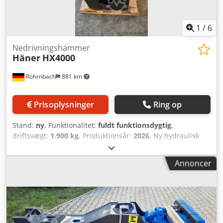
1
/
6
Nedrivningshammer
Häner
HX4000
Röhrnbach
881 km
Prisoplysninger
Ring op
Stand:
ny
, Funktionalitet:
fuldt funktionsdygtig
,
driftsvægt:
1.900 kg
, Produktionsår:
2026
, Ny hydraulisk
hammer til gravemaskiner fra 20 ton og opefter. Inkluderer
påfyldningssæt og hydraulikslanger. Dcodpfxezltdko
Annoncer
Abwek