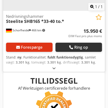
1
/
1
Nedrivningshammer
Steelite
SHB165 *33-40 to.*
15.950 €
Schorfheide
466 km
EXW Fast pris plus moms
Forespørge
Ring op
Stand:
ny
, Funktionalitet:
fuldt funktionsdygtig
, samlet
vægt:
3.301 kg
, tomvægt:
3.301 kg
, driftsvægt:
3.301 kg
,
Produktionsår:
2026
, HYDRAULIKHAMMER SHB165 Dsdjy St
Ryjpfx Abwsck STEEELITE hydraulikhamre i mellemklassen
imponerer med høj slagkraft, robust konstruktion og
TILLIDSSEGL
pålidelig ydeevne under daglig brug på byggepladsen.
Ideelle til nedrivnings-, anlægs-, vejbygnings- og
Af Werktuigen certificerede forhandlere
genbrugsarbejde tilbyder de en optimal kombination af
slagenergi, effektivitet og holdbarhed. Den lyd- og
vibrationsdæmpede konstruktion sikrer høj arbejdskomfort
og lav belastning af bærermaskinen. Drag fordel af en