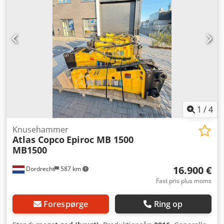
oplysninger Passer til følgende maskiner: 10 t - 17 t
Leveringsbetingelser: EXW Arbejdstryk: 140-170 bar
Nødvendigt hydraulisk flow: 120 l/min Slagfrekvens: 370-
840 Seneste inspektion: 2025-05-05 Produktionsland: DE
Yderligere oplysninger Kontakt Ö. Inalkac for yderligere
information.
1
/
4
Knusehammer
Atlas Copco
Epiroc MB 1500
MB1500
16.900 €
Dordrecht
587 km
Fast pris plus moms
Forespørge
Ring op