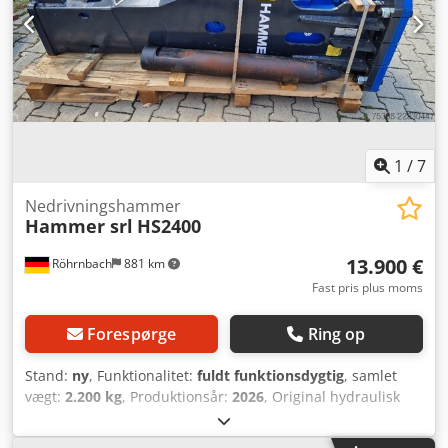
1
/
7
Nedrivningshammer
Hammer srl
HS2400
13.900 €
Röhrnbach
881 km
Fast pris plus moms
Forespørge
Ring op
Stand:
ny
, Funktionalitet:
fuldt funktionsdygtig
, samlet
vægt:
2.200 kg
, Produktionsår:
2026
, Original hydraulisk
hammer Til gravemaskiner fra 22 til 33 tons. Dcedpfx
Ajzltctobwek