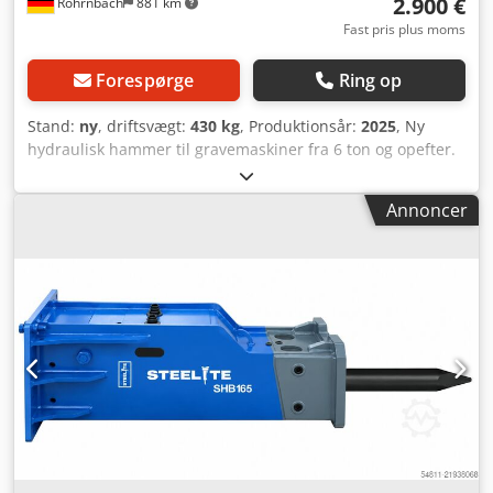
2.900 €
Röhrnbach
881 km
Fast pris plus moms
Forespørge
Ring op
Stand:
ny
, driftsvægt:
430 kg
, Produktionsår:
2025
, Ny
hydraulisk hammer til gravemaskiner fra 6 ton og opefter.
Inkl. påfyldningssæt og 2 mejsler. Dcsdpfx Abjzfwpdowsk
Annoncer