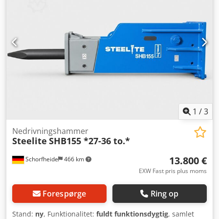
1
/
3
Nedrivningshammer
Steelite
SHB155 *27-36 to.*
13.800 €
Schorfheide
466 km
EXW Fast pris plus moms
Forespørge
Ring op
Stand:
ny
, Funktionalitet:
fuldt funktionsdygtig
, samlet