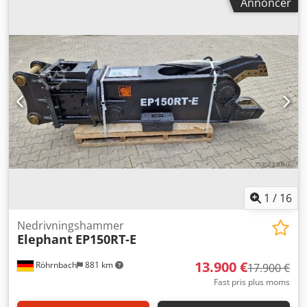
Annoncer
1
/
16
Nedrivningshammer
Elephant
EP150RT-E
13.900 €
Röhrnbach
881 km
17.900 €
Fast pris plus moms