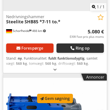
1
/
1
Nedrivningshammer
Steelite
SHB85 *7-11 to.*
5.080 €
Schorfheide
466 km
EXW Fast pris plus moms
Forespørge
Ring op
Stand:
ny
, Funktionalitet:
fuldt funktionsdygtig
, samlet
vægt:
560 kg
, tomvægt:
560 kg
, driftsvægt:
560 kg
,
Produktionsår:
2026
, HYDRAULIKHAMMER SHB85 –
KOMPAKT, YDELSSESSTÆRK & PÅLIDELIG SHB85
Annoncer
hydraulikhammeren imponerer med sin robuste
konstruktion, høje slagkraft og et fremragende forhold
mellem pris og ydelse. Ideel til nedrivningsarbejde, have-
og anlægsarbejde, jordarbejde samt kommunale opgaver.
Gem søgning
Takket være det kompakte design er hammeren perfekt
egnet til mini- og kompakte gravemaskiner fra 7 til 11 tons.
Få fordel af en meget god reservedeleforsyning samt 1 års