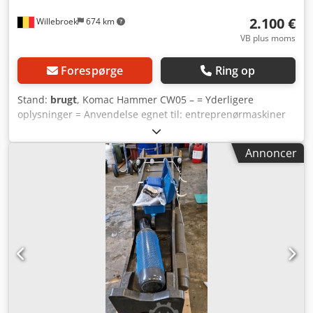
2.100 €
Willebroek
674 km
VB plus moms
Forespørge
Ring op
Stand:
brugt
, Komac Hammer CW05 – = Yderligere
oplysninger = Anvendelse egnet til: entreprenørmaskiner
Dsdpfx Aoxnq N Ajbwjck Referencenummer: V9 Kontakt
Miguel Cubas for yderligere oplysninger. =
Annoncer
Firmainformation = Vi er beliggende mellem Antwerpen og
Bruxelles langs A12-motorvejen, tæt på havnen i
Antwerpen. Åbningstider: Mandag til fredag fortløbende
fra 8.30 til 19.00.