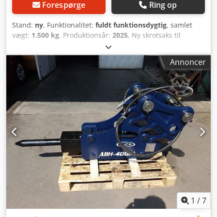
Forespørge
Ring op
Stand:
ny
, Funktionalitet:
fuldt funktionsdygtig
, samlet
vægt:
1.500 kg
, Produktionsår:
2025
, Ny skrotsaks til
gravemaskiner fra 14 ton, 360 graders drejelig, med
tilbehør, Hardox-stål, CE-mærket maskine Dodpfxjydnuis
Annoncer
Abwsck Vægt: 1500 kg
1
/
7