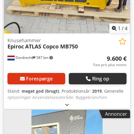
1
/
4
Knusehammer
Epiroc
ATLAS Copco MB750
9.600 €
Dordrecht
587 km
Fast pris plus moms
Forespørge
Ring op
Stand:
meget god (brugt)
, Produktionsår:
2019
, Generelle
oplysninger Anvendelsesområde: Byggebranchen
Referencenummer: 2 Vægte Egenvægt: 750 kg Funktionelle
egenskaber Mål på lastrum: 120 x 80 x 60 cm CE-
Annoncer
mærkning: ja Vedligeholdelse, historik og tilstand Antal
tidligere ejere: 1 Teknisk tilstand: meget god Visuel
tilstand: meget god Dedpfxowurv Tj Abweck Yderligere