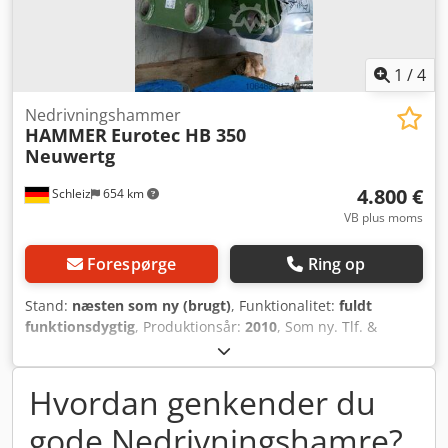
1
/
4
Nedrivningshammer
HAMMER
Eurotec HB 350
Neuwertg
4.800 €
Schleiz
654 km
VB plus moms
Forespørge
Ring op
Stand:
næsten som ny (brugt)
, Funktionalitet:
fuldt
funktionsdygtig
, Produktionsår:
2010
, Som ny. Tlf. &
WhatsApp: 00491728909019. Djdpfxey D Ah Eo Abwsck
07907 Schleiz – Industriestr. 28 – Tyskland
Hvordan genkender du
gode Nedrivningshamre?