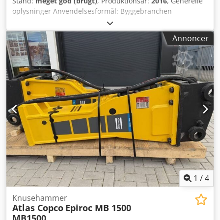
Stand:
meget god (brugt)
, Produktionsår:
2016
, Generelle
oplysninger Anvendelsesformål: Byggebranchen
Referencenummer: 4 Vægte Egenvægt: 1.300 kg
Funktionelle egenskaber Lastrummets dimensioner: 200 x
Annoncer
70 x 60 cm CE-mærkning: ja Vedligeholdelse, historik og
tilstand Dsdpovpq Tbofx Abwjck Antal ejere: 1 Teknisk
tilstand: meget god Visuel tilstand: meget god Yderligere
oplysninger Passer til følgende maskiner: 17-29 ton
Leveringsbetingelser: EXW Arbejdstryk: 160-180 bar
Nødvendigt hydraulisk flow: 155 l/min Slagfrekvens: 330-
680 Seneste inspektion: 2025-01-02 Produktionsland: DE
Yderligere oplysninger Kontakt Ö. Inalkac for yderligere
information.
1
/
4
Knusehammer
Atlas Copco
Epiroc MB 1500
MB1500