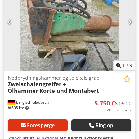
180 bar Påkrævet hydraulisk flow: 90 l/min Slagfrekvens:
350-700 Produktionsland: KR Yderligere oplysninger
Kontakt Ö. Inalkac for yderligere information.
1
/
9
Nedbrydningshammer og to-skals grab
Zweischalengreifer +
Ölhammer
Korte und Montabert
5.750 €
Bergisch Gladbach
6.050 €
605 km
VB plus moms
Forespørge
Ring op
Stand:
brugt
, Funktionalitet:
fuldt funktionsdygtig
,