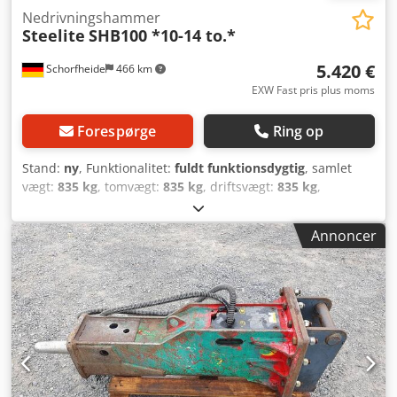
Nedrivningshammer
Steelite
SHB100 *10-14 to.*
5.420 €
Schorfheide
466 km
EXW Fast pris plus moms
Forespørge
Ring op
Stand:
ny
, Funktionalitet:
fuldt funktionsdygtig
, samlet
vægt:
835 kg
, tomvægt:
835 kg
, driftsvægt:
835 kg
,
Produktionsår:
2026
, HYDRAULIKHAMMER SHB100
STEEELITE's hydrauliske hamre i mellemklassen imponerer
Annoncer
med høj slagkraft, robust konstruktion og pålidelig
ydeevne i daglig byggepladsbrug. Ideelle til nedrivning,
jordarbejde, vejbygning og genbrug, tilbyder de en optimal
kombination af slagenergi, effektivitet og lang levetid. Den
lyd- og vibrationsdæmpede konstruktion sikrer høj
arbejdskomfort og reducerer belastningen på
bæremaskinen. Få fordel af en meget god
reservedelsforsyning samt 1 års garanti for maksimal
sikkerhed og økonomi. DINE FORDELE KORT FORTALT - 1