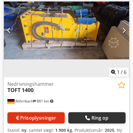
1
/
6
Nedrivningshammer
TOFT
1400
Röhrnbach
881 km
Prisoplysninger
Ring op
Stand:
ny
, samlet vægt:
1.900 kg
, Produktionsår:
2025
, Ny