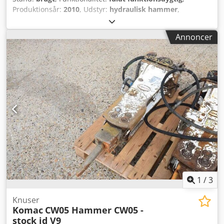
Produktionsår:
2010
, Udstyr:
hydraulisk hammer
,
Montabert hydraulikhammer type SC 50 til
gravemaskinbærere 8 - 14 tons, med hydraulikslanger og 1
Annoncer
mejsel Prisforventning: 3.800,00 € Toskalsgrab: Type:
KZS1450.5S, løftekapacitet 4 tons. Dsdsx Ur Hfjpfx Abwsck
Fabriksnummer: A3103, vægt: 585 kg, skålbredde: 50 cm
med aftagelige tænder, hydraulisk drejelig Til
gravemaskinbærere 8 - 14 tons. Prisforventning: 2.250,00 €
1
/
3
Knuser
Komac
CW05 Hammer CW05 -
stock id V9