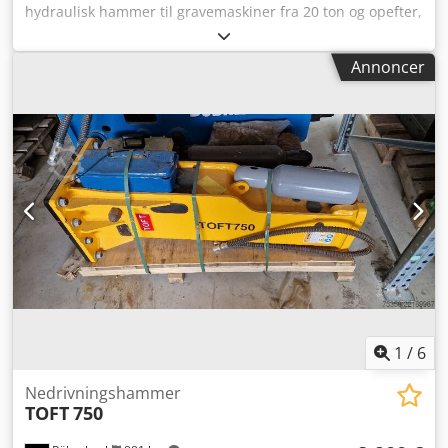
hydraulisk hammer til gravemaskiner fra 20 ton og opefter,
inklusive påfyldningssæt og 2 mejsler. Djdszfwpkopfx
Abweck
Annoncer
1
/
6
Nedrivningshammer
TOFT
750