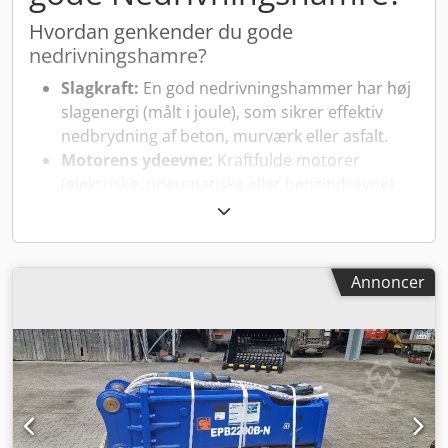
Hvordan genkender du gode
nedrivningshamre?
Slagkraft:
En god nedrivningshammer har høj
slagenergi (målt i joule), som sikrer effektiv
nedbrydning af beton, murværk eller asfalt.
Motorens ydeevne:
Kraftfulde motorer
(elektriske, pneumatiske eller benzindrevne)
sikrer kontinuerlig drift og høj effektivitet.
Vibrationsdæmpning:
Et effektivt
vibrationsreducerende system beskytter
brugeren mod belastning ved langvarig brug.
Annoncer
Ergonomisk design:
Let håndterbare greb og
afbalanceret vægt giver bedre kontrol og
komfort under arbejdet.
Robust konstruktion:
Fremstillet af slidstærke
materialer som hærdet stål, der tåler intensiv
brug i hårde miljøer.