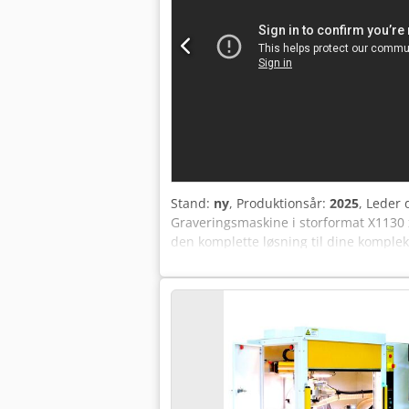
fremragende opløsning kan næsten all
markeringsopgaver kan nemt oprettes p
positionslaser. Da systemet næsten ikk
vedligeholdelsesfrit, er det særligt egn
175x175 mm (afhængig af F-Theta-linser),
30W/50W - Softwarestyrede præcisions
til 8.000 mm/s - Redundant sikkerhedss
pc inkl. præinstalleret styringssoftware
bearbejdning, databaseintegration - N
Stand:
ny
, Produktionsår:
2025
, Leder 
Graveringsmaskine i storformat X1130 
den komplette løsning til dine komplek
lasersystemer: Scanlab® scanner, IPG P
– alle komponenter udelukkende fra tys
Chodpfx Aef U Spxelyja Konkurrenter be
afhænger af udstyr, der er tale om en
konventionel CO2-laserteknologi har s
realiseres i næsten alle materialer. I
værktøjsslid. Fordelene er geometrisk 
bearbejdningsmetode anvendes. Den mob