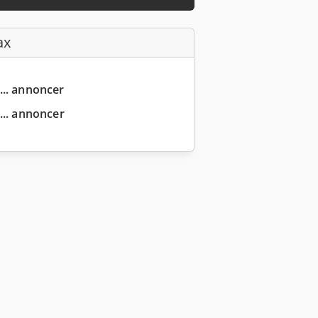
ax
... annoncer
... annoncer