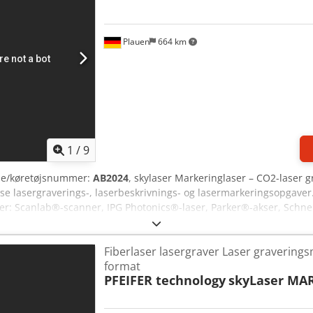
asersystemer anvendes, hvor konventionel CO2-teknologi ikke række
 stort set ethvert materiale. Fordelene for dig er geometrisk fleksib
ilpassede arbejdsbord øger systemets fleksibilitet. Systemet kan l
Plauen
664 km
one løsning. skyLaser Mark laver meget præcise og varige mærkninger
rialer. En bred vifte af fonte, stregkoder, serienumre, logoer og 
mest krævende mærkningsopgaver. Fremstilling af prægestempler,
 med den brugervenlige software. Selv yderst komplekse mærkninger
ionering sikres nemt takket være valgfri overvågningskamera og so
laserteknologi stort set vedligeholdelsesfrit, er det særligt velegne
ser – overblik: - Bearbejdningsområde: fra 110 x 110 / 120 x 120 el
1
/
9
et fiberlaser, YTTERBIUM PULSED FIBER LASER) Chjdpfxjdgfgce Alys
ne/køretøjsnummer:
AB2024
, skylaser Markeringlaser – CO2-laser 
kse lasergraverings-, laserbeskrivnings- og lasermarkeringsopgav
er: Scanlab®-scanner, IPG Photonics®-laser, Parker®-akser, Schne
alle komponenter udelukkende fra tysk produktion! Lasersystemerne 
 Sd Trs Alyja Konkurrenter anvender ofte kinesiske komponenter (det
Fiberlaser lasergraver Laser graverings
Prisangivelser afhænger af udstyr; dette er en fabriksny lasermaski
format
vor konventionel CO2-laserteknologi når sine grænser. Med det b
PFEIFER technology
skyLaser MAR
kan let integreres i din produktionslinje eller anvendes som en sta
arkeringer (laserbeskrivelser/lasergraveringer) og er specielt vele
bruge mange forskellige skrifttyper, påføre stregkoder, serienumre,