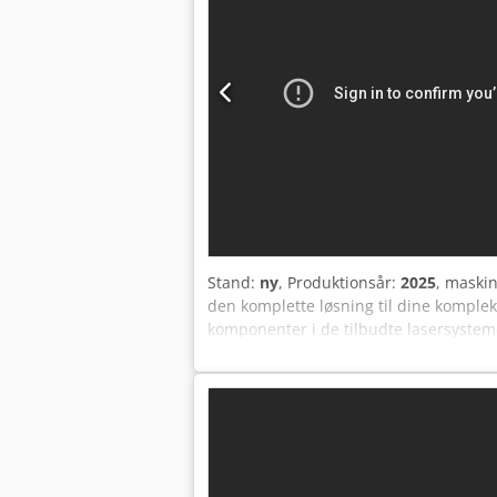
laser Vores skyLaser Mark typeskilt-l
kan selv de mindste detaljer graveres i
uanset emnets hårdhed. Det mobile og t
produktion, eller fungere som stand-al
metalskilte og bestemte organiske mate
Den høje opløsning muliggør selv de 
fine, komplekse strukturer klares let
medfølgende industri-PC. Præcis posit
systemet nærmest er slidfrit og med IPG-
drift. skyLaser mærknings-/graveringsla
behov/3D-option) - Laser: IPG (pulser
Nom. laserstyrke: 20W
Stand:
ny
, Produktionsår:
2025
, maski
den komplette løsning til dine komple
komponenter i de tilbudte lasersystem
controller, tysk software og kabler – 
krav på vores fabrik i Plauen. Chjdpfxj
– EZCAD har kinesisk oprindelse!). (* 
skyLaser Mark anvendes præcist der, h
øges systemets fleksibilitet. Systemet 
systemer leverer præcise og holdbare m
og organiske materialer. Det er let at 