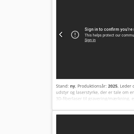
Stand:
ny
, Produktionsår:
2025
, Leder 
udstyr og laserstyrke, der er tale om 
3D-fiberlaser til gravering/mærkning,
indbyggede komponenter i de tilbudte
Schneider Electric®-motorer, Scanlab®-
100 % efter kundespecifikation i vores
er fra Kina!) (* Prisen kan variere afh
laser fra vores egen produktion) Ideel 