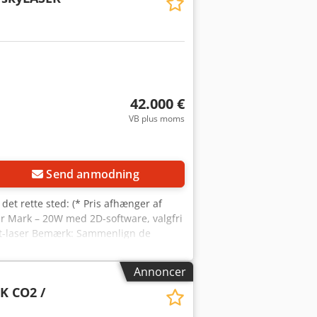
42.000 €
VB plus moms
Send anmodning
 det rette sted: (* Pris afhænger af
er Mark – 20W med 2D-software, valgfri
ilt-laser Bemærk: Sammenlign de
hotonics®-laser, Parker®-akse,
ysk produktion! Maskinerne fremstilles
Annoncer
er (allerede controlleren f.eks. EZCAD
K CO2 /
der; du modtager altid en fabriksny
aser-rensning - Materiale-fjernelse via