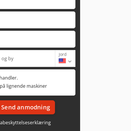
Jord
 og by
rhandler.
 på lignende maskiner
Send anmodning
abeskyttelseserklæring