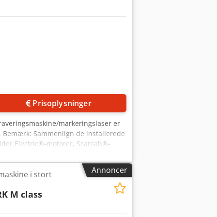
r. Med fiberlaserteknologi på 1064nm
ilitet og høj forarbejdningspræcision,
et integreres i din eksisterende
 (graveringer), og er ideelt til
billeder kan påføres uden problemer.
 indgraveringer, mærkning og meget
 kan hurtigt opsættes via den
ftwarestøttet emnejustering. Da
t til industrielt brug og kontinuerlig
ler 300 x 300 mm (F-Theta-linser efter
Prisoplysninger
a - SCANLAB galvanometerscanner -
graveringsmaskine/markeringslaser er
er. Bemærk: Sammenlign de installerede
ider Electric®-motorer, Scanlab®-
bliver fremstillet 100% efter kundens
 starter ofte allerede ved controlleren
Annoncer
maskine i stort
ne fra vores egen produktion) Vores
rugertilpassede og mobile arbejdsbord
K M class
nd-alone løsning. Vores skylaser MARK-
gnede til laserapplikationer på metal
 logoer og billeder. Takket være den