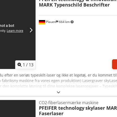
MARK Typenschild Beschrifter
Plauen
664 km
1
/
13
du efter en seriøs typeskilt-laser og ikke et legetøj, er du kommet til
en fabriksny maskine fra vores egen produktion) Lasergraver skyLas
 er den komplette løsning til dine komplekse laseropgaver – Typesk
 lasersystemer. Vi anvender udelukkende Scanlab®-scanner, IPG P
controller, tysk software og tyske kabler – kun komponenter fra t
CO2-fiberlasermærke maskine
 fabrik i Plauen. Konkurrenterne anvender ofte kinesiske komponent
PFEIFER technology
skylaser MAR
ængigt af udstyr; billederne viser forskellige konfigurationsmulighe
Faserlaser
løsning til: - Produktmærkning - Lasermærkning - Lasergravering - L