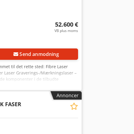
ig. Selv meget komplekse og krævende
t takket være den integrerede
erteknologi stort set er
52.600 €
mråde: 110x110 mm eller andre, f.eks.
delse - Laser-effekt: 20W, valgfrit
VB plus moms
 Z: 200 mm - Mærkningshastighed: op
ltater - PFEIFER technology industri-
Valgfrit: kamerapositionering, 3D-
Send anmodning
mmet til det rette sted: Fibre Laser
er Laser Graverings-/Mærkningslaser –
ede komponenter i de tilbudte
lab® controller, tysk software, kabler
oner 100 % på vores fabrik i Plauen!
Annoncer
er af kinesisk oprindelse!) (* Priser
K FASER
ark systemer benyttes præcis dér, hvor
 kan selv de fineste strukturer
gsfrit, uden kraftpåvirkning og uden
t af materialets hårdhed kan denne
– det kan nemt integreres i en