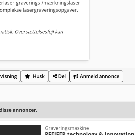
iberlaser-graverings-/mærkningslaser
 komplekse lasergraveringsopgaver.
tisk. Oversættelsesfejl kan
visning
Husk
Del
Anmeld annonce
 disse annoncer.
Graveringsmaskine
PFEIFER technology & innovation