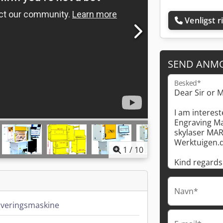
Venligst r
SEND ANM
Besked*
1
/
10
Navn*
averingsmaskine