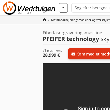
Danmark
Metalbearbejdningsmaskiner og værktøjsm
Fiberlasergraveringsmaskine
PFEIFER technology
sky
VB plus moms
Kom med et modt
28.999 €