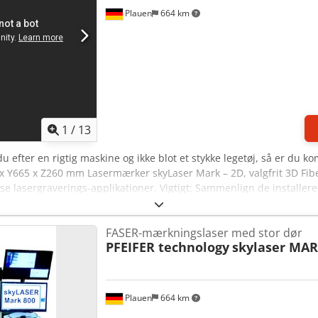
e mærkningsopgaver håndteres. Softwaren er ekstremt brugervenl
Plauen
664 km
å den medfølgende industripc. Præcis positionering klares hurtig
e har sliddele og takket være IPG Photonics/IPG Laser GmbH fiberlas
et til industrielle applikationer og til kontinuert drift. - Arbejdso
 valgfrit - Lyskilde: IPG-laser, alternativt andre afhængig af anven
akser på arbejdsbordet (X, Y, Z-akse) - Maks. bevægelsesområde i
ystem - Lasersystem klasse 1 - Scanlab SCANcube for perfekte resu
 - Positionslaser: integreret diodelaser for optimal positionering - 
1
/
13
æsten vedligeholdelsesfri
du efter en rigtig maskine og ikke blot et stykke legetøj, så er du ko
x Y665 x Z260 mm Lasermærker skyLaser Mark – 2D, valgfrit 3D Fib
se lasergraverings-applikationer. Vigtigt: Sammenlign de installer
hotonics® laser, Parker® akser, Schneider Electric® motorer, Scan
k produktion! Laseranlæggene fremstilles efter kundens specifikati
FASER-mærkningslaser med stor dør
nytter ofte kinesiske komponenter (allerede controlleren – EZCAD – 
PFEIFER technology
skylaser MAR
 fabrikny laserskæremaskine fra egen produktion) Vores skyLaser M
ine begrænsninger. Med fiberlaseren og en bølgelængde på 1064 nm
 modsætning til traditionelle fræsemetoder arbejder laseren berørin
fleksibilitet og ekstremt høj bearbejdningsnøjagtighed. Uafhængig
Plauen
664 km
ile og kundetilpassede arbejdsbord øger systemets fleksibilitet 