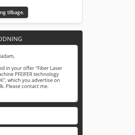
ing tilbage.
ODNING