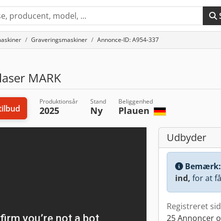
askiner
Graveringsmaskiner
Annonce-ID: A954-337
laser MARK
Produktionsår
Stand
Beliggenhed
ilbud
2025
Ny
Plauen
Udbyder
Bemærk
ind,
for at f
Registreret si
25 Annoncer o