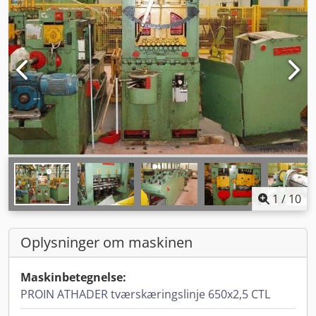
1
/
10
Oplysninger om maskinen
Maskinbetegnelse:
PROIN ATHADER tværskæringslinje 650x2,5 CTL