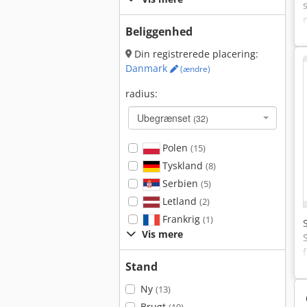
Beliggenhed
Din registrerede placering:
Danmark
(ændre)
radius:
Ubegrænset
(32)
Polen
(15)
Tyskland
(8)
Serbien
(5)
Letland
(2)
Frankrig
(1)
Vis mere
Stand
Ny
(13)
Brugt