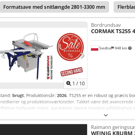
samlede dimensioner (uden rulleborde) L/B/H: 1300 x 1050 x 1800 
Formatsave med snitlængde 2801-3300 mm
Flerbla
rulleborde – Pneumatisk klingeslag – Brugt sav, i perfekt stand Net
baseret på kurs 4,2 EUR (Priser kan ændre sig ved større udsving) C
Bordrundsav
CORMAK
TS255 
Siedlce
948 km
1
/
10
Stand:
brugt
, Produktionsår:
2026
, TS255 er en robust og præcis bor
snedkerier og produktionsværksteder. Takket være det avancerede 
effektive trefasede motor, garanterer denne maskine pålidelighed ve
værktøj, der er ideelt til præcis opskæring af massivt træ, plader 
vigtigste fordele: * Maksimal skivediameter på 254 mm – muliggør 
Raimann geringssa
i en ret vinkel. * Præcis justering af højde og skærevinkel – et præc
WEINIG
KBUBM 
justering af skæreparametrene i forhold til det emne, der bearbejdes