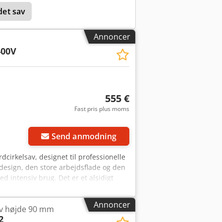
mm - Vægt: 550 kg FORDELE – 2
det sav
topris: 14.900 PLN Nettopris: 3.550 EUR
rjdpfxozkgzyj Acief
Annoncer
400V
555 €
Fast pris plus moms
Send anmodning
dcirkelsav, designet til professionelle
design, den store arbejdsflade og den
d intensiv brug. Det er et alsidigt
og træbaserede materialer. Maskinens
opskæring af emner op til 80 mm tykke
Annoncer
v højde 90 mm
ist hjul giver mulighed for problemfri
2
. * Effektiv 2,2 kW motor (S1, 400V) –