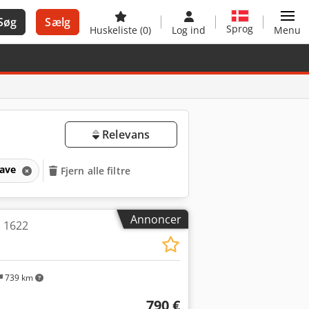
Søg
Sælg
Sprog
Huskeliste
(0)
Log ind
Menu
Relevans
save
Fjern alle filtre
Annoncer
 1622
739 km
790 €