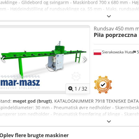
savklinge - Glidebord og svingarm - Maskinbord 700 x 680 mm - Høj
mm - Højdeindstilling af rundsavklinge ca. 55 mm - Maks. rundsav
rundsavklinge 30 mm - Maks. snithøjde med 315 mm klinge ca. 85 
snitlængde foran savklingen ved brug af glidebord ca. 925 mm - Stø
Rundsav 450 mm m
Motor 3 kW – 2870 o/min - Omdrejningstal for savaksel ca. 4600 omd
Piła poprzeczna
Dajcierf Tilgængelighed: kort varsel Placering: 63934 Röllbach
Sierakowska Huta
5
1
/
32
Stand:
meget god (brugt)
, KATALOGNUMMER 7918 TEKNISKE DATA - 
Spindeldiameter: 30 mm - Pneumatisk øvre nedholder - Skærmbeskyt
fungerer som nedholder - Pneumatisk fremføring af klinge - Skære
mm - Ved lavere højde, vil bredden være større - Hovedmotor: 6 k
Bordmål (L/B): 650 x 850 mm - Bordhøjde fra base: 1000 mm - Rulleb
3180 mm - Udføringsrullebord + stop: 2450 mm - Rullebredde: 360 
Oplev flere brugte maskiner