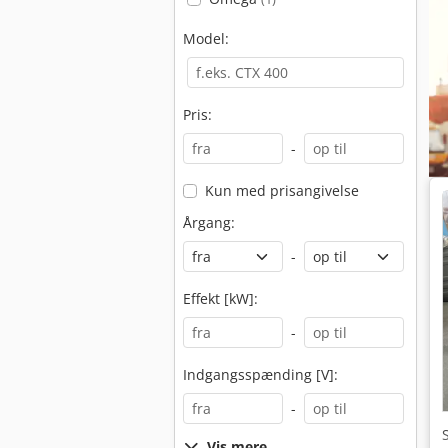
Model:
Pris:
-
Kun med prisangivelse
Årgang:
-
Effekt [kW]:
-
Indgangsspænding [V]:
-
Vis mere