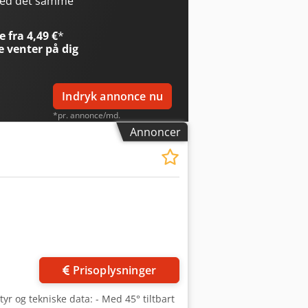
med det samme
n på 4,20 EUR (Priserne kan variere i
 fra 4,49 €
*
e
venter på dig
Indryk annonce nu
*pr. annonce/md.
Annoncer
Anmod om flere
billeder
Prisoplysninger
yr og tekniske data: - Med 45° tiltbart