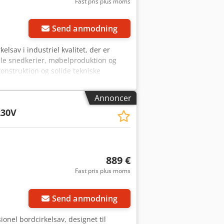
Fast pris plus moms
90°: 80 mm * Arbejdsbordets
20 mm * Maksimal skærebredde: 1250
ift S1): 2,2 kW * Strømforsyning: 400
Send anmodning
askinen er returneret. Den er blevet
lsav i industriel kvalitet, der er
lle snedkerier, møbelproduktion og
onstruktion og solide tekniske
materialeafskæring på en hurtig og
6) motor – sikrer høj effekt, selv ved
Annoncer
ed 90° – muliggør bearbejdning af tykke
230V
høj præcision. Skubebord med en
mater. Bladets omdrejningstal 4000
højde 890 mm – ergonomisk og
ing – sikrer stabil drift, selv ved
en er baseret på en stålkonstruktion,
889 €
g dynamiske belastninger. Komponenter
Fast pris plus moms
bejde med hårdt træ, krydsfiner, MDF,
højde og hældning fungerer jævnt og
et præcist justeringssystem muliggør
Send anmodning
r designet med henblik på nem
ide arbejdsområdet, især i kombination
onel bordcirkelsav, designet til