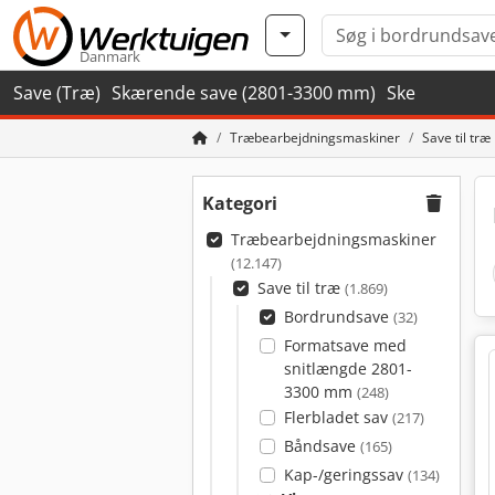
Danmark
Save (Træ)
Skærende save (2801-3300 mm)
Ske
Træbearbejdningsmaskiner
Save til træ
Kategori
Træbearbejdningsmaskiner
(12.147)
Save til træ
(1.869)
Bordrundsave
(32)
Formatsave med
snitlængde 2801-
3300 mm
(248)
Flerbladet sav
(217)
Båndsave
(165)
Kap-/geringssav
(134)