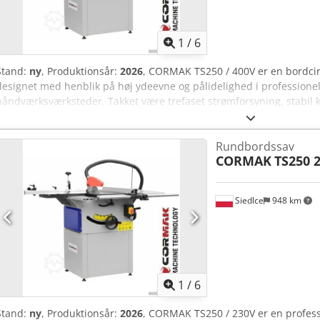
Maksimal skæredybde ved 45°: 50 mm * Maksimal skæredybde ved 
dimensioner: 350 x 800 mm * Skubbordets dimensioner: 240 x 13
mm * Maksimal skærelængde: 1300 mm * Motoreffekt (kontinuerlig dr
1
/
6
V * Vægt: 180 kg * Dimensioner: 1550 x 1900 x 820 mm BEMÆRK!!! M
væltet under transport og har mindre skader. Cedpfx Acozpxxhsierf
Stand:
ny
, Produktionsår:
2026
, CORMAK TS250 / 400V er en bordcirke
designet med henblik på høj ydeevne og pålidelighed i professione
håndværksværksteder. Takket være trefaset strømforsyning, stabil k
parametre giver maskinen mulighed for præcis træ- og træbaseret 
gentagelig måde. Maskinens vigtigste fordele: 2,2 kW (S1) / 3,1 kW (S
Rundbordssav
langvarig drift under belastning. Stor skæredybde – op til 80 mm v
CORMAK
TS250 
træemner. Justerbar skærevinkel 90°–45° – muliggør skråsnit med 
slaglængde på 1000 mm – ideel til arbejde med store plader og for
o/min – garanterer rene og præcise snit uden brændmærker. Bord
Siedlce
948 km
komfortabel arbejdsstilling for operatøren. Trefaset 400V strømforsyn
intensiv brug. Konstruktion og teknologi TS250 / 400V bordcirkelsav
der er svejset sammen og modstandsdygtig over for vibrationer o
af høj kvalitet og et kraftoverførselsystem giver mulighed for at ar
HDF samt kompositmaterialer. Mekanismen til justering af savens 
præcist takket være skrueføringerne. En robust parallelføring med 
1
/
6
hurtig og sikker placering af materialet. Kabinet og arbejdsdele e
betjening og sikker drift. Bordets konstruktion gør det nemt at udv
Stand:
ny
, Produktionsår:
2026
, CORMAK TS250 / 230V er en professi