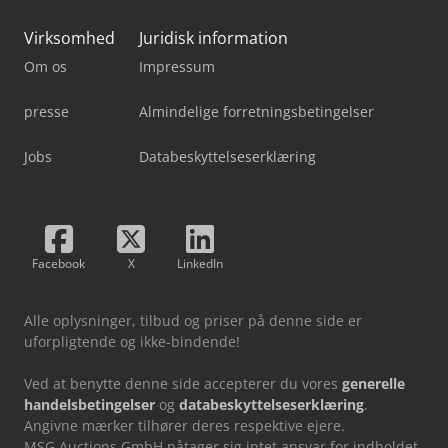
Virksomhed
Juridisk information
Om os
Impressum
presse
Almindelige forretningsbetingelser
Jobs
Databeskyttelseserklæring
Facebook
X
LinkedIn
Alle oplysninger, tilbud og priser på denne side er
uforpligtende og ikke-bindende!
Ved at benytte denne side accepterer du vores
generelle
handelsbetingelser
og
databeskyttelseserklæring
.
Angivne mærker tilhører deres respektive ejere.
MSG Auctions GmbH påtager sig intet ansvar for indholdet