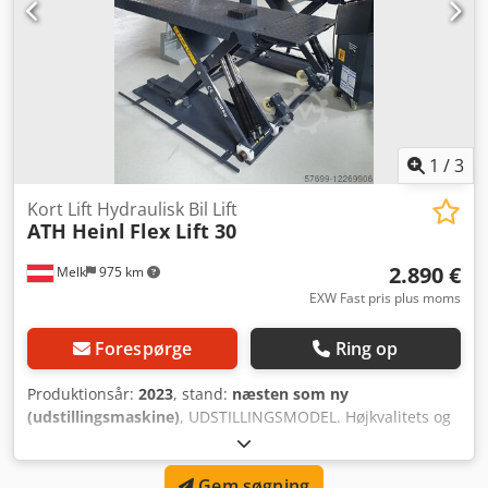
1
/
3
Kort Lift Hydraulisk Bil Lift
ATH Heinl
Flex Lift 30
2.890 €
Melk
975 km
EXW Fast pris plus moms
Forespørge
Ring op
Produktionsår:
2023
, stand:
næsten som ny
(udstillingsmaskine)
, UDSTILLINGSMODEL. Højkvalitets og
robust lavløfter med hydraulisk drivsystem, næsten
vedligeholdelsesfri. Kraftfuld hydraulikaggregat (230V /
Gem søgning
C16A). Meget lav overkørselshøjde på kun ca. 105 mm.