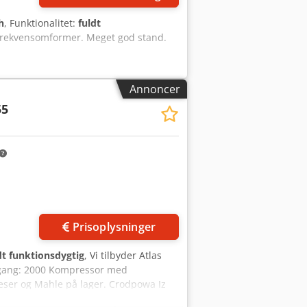
h
, Funktionalitet:
fuldt
frekvensomformer. Meget god stand.
Annoncer
55
Prisoplysninger
dt funktionsdygtig
, Vi tilbyder Atlas
rgang: 2000 Kompressor med
eser og Mahle på lager. Crodpowa Iz