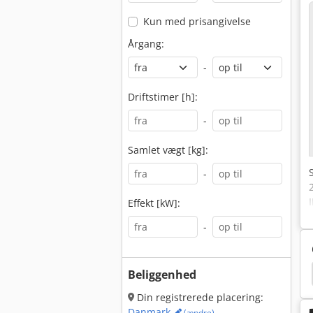
Kun med prisangivelse
Årgang:
-
Driftstimer [h]:
-
Samlet vægt [kg]:
-
Effekt [kW]:
-
e Filter
Agados Atlas
Renner Riko 700/270 St
Beliggenhed
Din registrerede placering:
Danmark
(ændre)