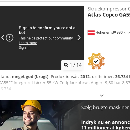
Skruekompressor 
Atlas Copco
GA5
Hohenems
990 km
1
/
14
Stand:
meget god (brugt)
, Produktionsår:
2012
, driftstimer:
36.734 
GA55FF Integreret tørrer 55 kW Cedpfxozphrws Ahgerf 9,80 bar 8,87
36.734
Sælg brugte maskine
Indryk nu en annonce
11 millioner af køber