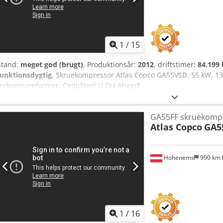
1
/
15
Stand:
meget god (brugt)
, Produktionsår:
2012
, driftstimer:
84.199 
funktionsdygtig
, Skruekompressor Atlas Copco GA55VSD. 55 kW, 13
frekvensomformer. Cedpfsypl U Djx Ahgerf
GA55FF skruekomp
Atlas Copco
GA5
Hohenems
990 km
1
/
16