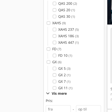
QAS 200
(2)
QAS 20
(1)
QAS 30
(1)
XAHS
(9)
XAHS 237
(5)
XAHS 186
(3)
XAHS 447
(1)
FD
(7)
FD 10
(1)
GX
(6)
GX 5
(3)
GX 2
(1)
GX 7
(1)
GX 11
(1)
Vis mere
Pris:
-