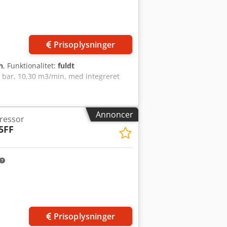
Prisoplysninger
h
, Funktionalitet:
fuldt
 bar, 10,30 m3/min, med integreret
Annoncer
ressor
5FF
Prisoplysninger