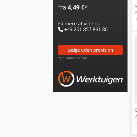
fra
4,49 €
*
Få mere at vide nu
+49 201 857 861 80
sælge uden provision
*pr. annonce/md.