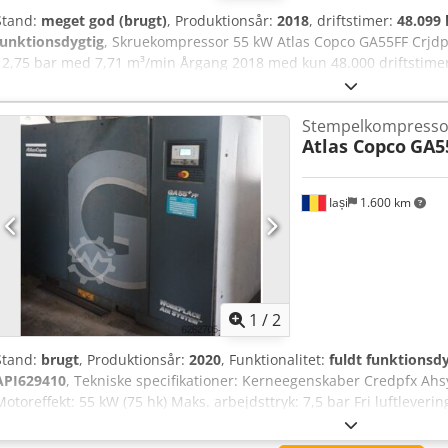
Stand:
meget god (brugt)
, Produktionsår:
2018
, driftstimer:
48.099 
funktionsdygtig
, Skruekompressor 55 kW Atlas Copco GA55FF Crjdpsv
12,75 bar med 7,71 m³/min Årgang 2018 med kun 48.000 driftstime
Stempelkompresso
Atlas Copco
GA5
Iași
1.600 km
1
/
2
Stand:
brugt
, Produktionsår:
2020
, Funktionalitet:
fuldt funktionsdy
API629410
, Tekniske specifikationer: Kerneegenskaber Credpfx A
Motoreffekt: 55 kW (75 hk) Maks. arbejdsttryk: 7,5 bar Fri luftleverin
Køletype: Luftkølet Støjniveau: ~67 dB(A) Drivtype: Tandhjulsdreven I
version) Elforsyning: 400V / 50Hz Reguleringssystem: Fuld belastni