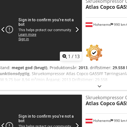
Skruekompressor 
Atlas Copco
GA5
Hohenems
990 km
1
/
13
Stand:
meget god (brugt)
, Produktionsår:
2013
, driftstimer:
29.558 
funktionsdygtig
, Skruekompressor Atlas Copco GA55FF Tørringsanlæ
kW 9,75 bar 8,94 m³/min Årgang: 2013 Driftstimer: 29.558
Skruekompressor 
Atlas Copco
GA5
Hohenems
990 km