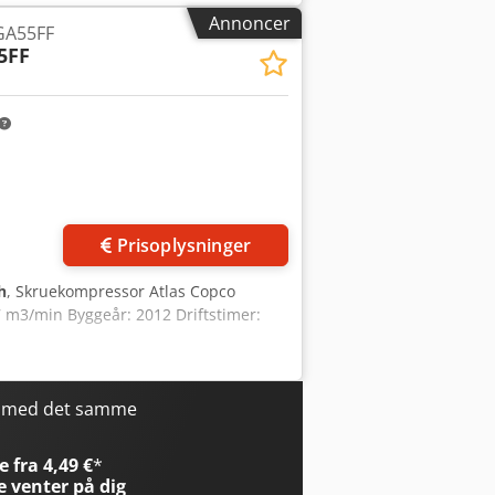
Annoncer
GA55FF
5FF
Prisoplysninger
h
, Skruekompressor Atlas Copco
 m3/min Byggeår: 2012 Driftstimer:
r med det samme
 fra 4,49 €
*
e
venter på dig