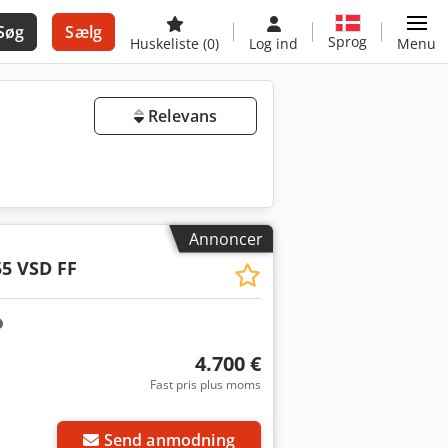
Søg
Sælg
Sprog
Huskeliste
(0)
Log ind
Menu
Relevans
Annoncer
5 VSD FF
4.700 €
Fast pris plus moms
Send anmodning