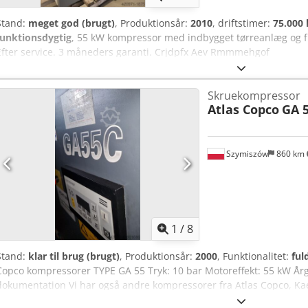
Stand:
meget god (brugt)
, Produktionsår:
2010
, driftstimer:
75.000 
funktionsdygtig
, 55 kW kompressor med indbygget tørreanlæg og 
Efter service. 3 måneders garanti. Crjdpfx Aev Rmmmehgof
Skruekompressor
Atlas Copco
GA 
Szymiszów
860 km
1
/
8
Stand:
klar til brug (brugt)
, Produktionsår:
2000
, Funktionalitet:
ful
Copco kompressorer TYPE GA 55 Tryk: 10 bar Motoreffekt: 55 kW Å
dokumentation Vi har også andre kompressorer fra Atlas Copco, Ka
Aefx Ahgef