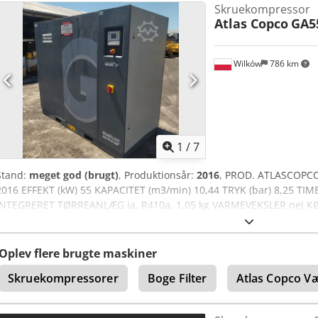
Skruekompressor
Specifikationer: Type: Atlas Copco GA55+ FF Årgang: 2009 Motoreffe
Atlas Copco
GA5
Ahgsrf Kapacitet: 10,62 m³/min Arbejdstryk: 7,3 bar Motoromdrejnin
1.580 kg Driftstimer: 17473/4022 Udstyret med integreret lufttørrer 
kompressor er velegnet til industrielle anvendelser, hvor der kræves
Wilków
786 km
leveres med en ny eller brugt tryklufttank som tilvalg.
1
/
7
Stand:
meget god (brugt)
, Produktionsår:
2016
, PROD. ATLASCOPCO
2016 EFFEKT (kW) 55 KAPACITET (m3/min) 10,44 TRYK (bar) 8,25 TI
INTEGRERET TØRREANLÆG ja, R410a, 1,05 kg VARMEVEKSLER nej K
TANKEN nej Credpfezmhtcox Ahgjf DOKUMENTATION nej TILSLUT
Oplev flere brugte maskiner
Skruekompressorer
Boge Filter
Atlas Copco V