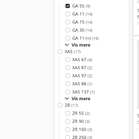
GA 55
(9)
GA 11
(14)
GA 15
(14)
GA 30
(14)
GA 11 (+)
(14)
Vis mere
XAS
(17)
XAS 67
(4)
XAS 87
(2)
XAS 97
(2)
XAS 88
(1)
XAS 137
(1)
Vis mere
ZR
(17)
ZR 55
(2)
ZR 90
(3)
ZR 160
(3)
ZR 250
(3)