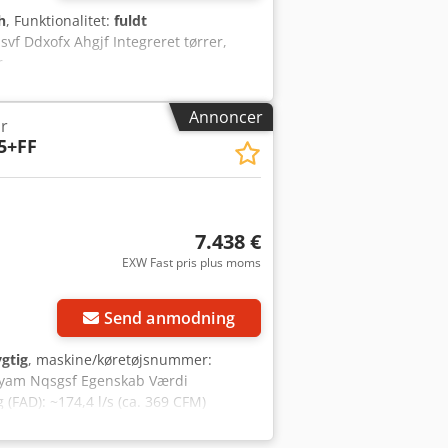
h
, Funktionalitet:
fuldt
f Ddxofx Ahgjf Integreret tørrer,
r
Annoncer
r
5+FF
7.438 €
EXW Fast pris plus moms
Anmod om flere
billeder
Send anmodning
gtig
, maskine/køretøjsnummer:
hsyam Nqsgsf Egenskab Værdi
g (FAD): ~174,4 l/s (ca. 369 CFM)
ntegreret tørrer: Ja (Full Feature "FF"
ng / ingen belastning med