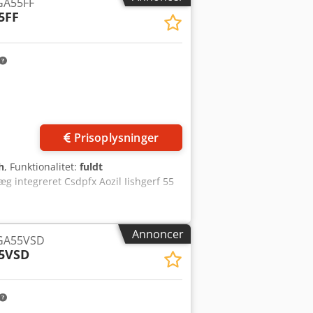
GA55FF
5FF
Prisoplysninger
h
, Funktionalitet:
fuldt
g integreret Csdpfx Aozil Iishgerf 55
Annoncer
GA55VSD
5VSD