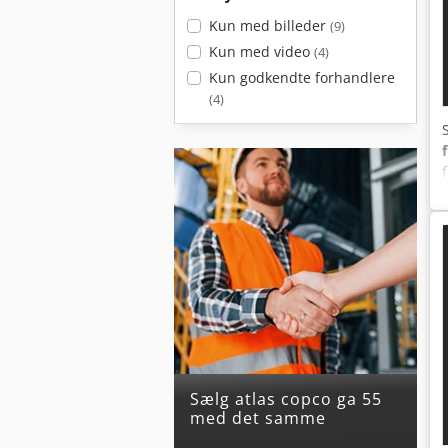
Kun med billeder
(9)
Kun med video
(4)
Kun godkendte forhandlere
(4)
Sælg atlas copco ga 55
med det samme