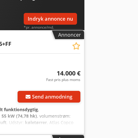
Indryk annonce nu
*pr. annonce/md.
Annoncer
5+FF
14.000 €
Fast pris plus moms
Send anmodning
dt funktionsdygtig
,
:
55 kW (74,78 hk)
, volumenstrøm:
luft
, Udstyr:
køletørrer
, Atlas Copco
las Copco GA55+ FF skruekompressor
og kan tages i brug med det samme.