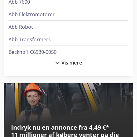
Abb 7600
Abb Elektromotorer
Abb Robot
Abb Transformers
Beckhoff C6930-0050
Vis mere
Beckhoff El1018
Beckhoff Kl1408
Beckhoff Kl2404
Beckhoff Kl2424
Beckhoff Kl4414
Indryk nu en annonce fra 4,49 €
*
Beckhoff Kl6904
11 millioner af købere
venter på dig