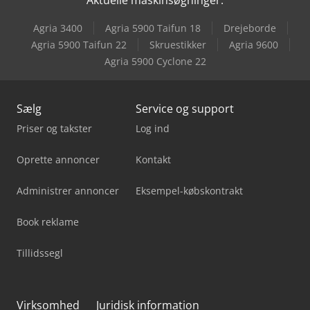
Schmersal Azm 161Sk-12/12Rk-024
Agria 3400
Agria 5900 Taifun 18
Drejeborde
Schmersal Bns 180-02Z
Agria 5900 Taifun 22
Skruestikker
Agria 9600
Agria 5900 Cyclone 22
Schunk Gbk 500
Sælg
Service og support
Priser og takster
Log ind
Oprette annoncer
Kontakt
Administrer annoncer
Eksempel-købskontrakt
Book reklame
Tillidssegl
Virksomhed
Juridisk information