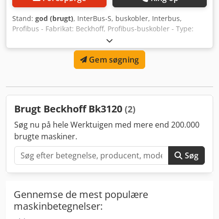
Stand:
god (brugt)
, InterBus-S, buskobler, Interbus,
Profibus - Fabrikat: Beckhoff, Profibus-buskobler - Type:
BK3120 Dkedpom Sk Idofx Ag Dsr - Antal: 1x modul
tilgængelig - Dimensioner: 70/50/H100 mm - Vægt: 0,2 kg.
Gem søgning
Brugt Beckhoff Bk3120
(2)
Søg nu på hele Werktuigen med mere end 200.000
brugte maskiner.
Søg
Gennemse de mest populære
maskinbetegnelser: