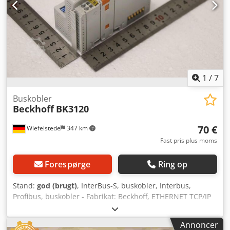
1
/
7
Buskobler
Beckhoff
BK3120
70 €
Wiefelstede
347 km
Fast pris plus moms
Forespørge
Ring op
Stand:
god (brugt)
, InterBus-S, buskobler, Interbus,
Profibus, buskobler - Fabrikat: Beckhoff, ETHERNET TCP/IP
kobler - Type: BK9100 Dkedpfox S Ezqox Ag Dsr - Antal: 1x
modul tilgængelig - Dimensioner: 100/50/H70 mm - Vægt:
Annoncer
0,2 kg