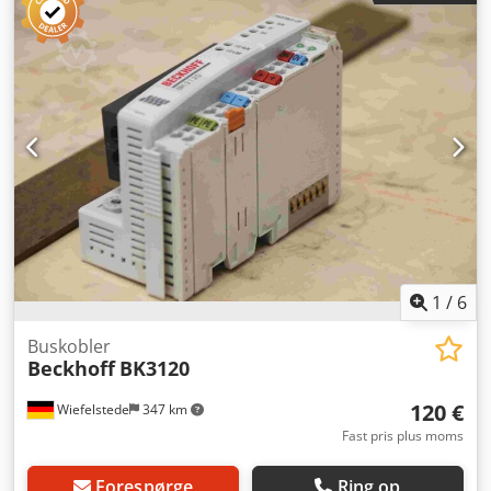
1
/
6
Buskobler
Beckhoff
BK3120
120 €
Wiefelstede
347 km
Fast pris plus moms
Forespørge
Ring op