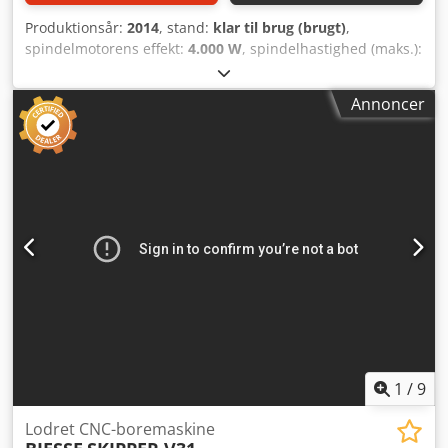
Produktionsår:
2014
, stand:
klar til brug (brugt)
,
spindelmotorens effekt:
4.000 W
, spindelhastighed (maks.):
15.000 o/min
, antal akser:
3
, Denne 3-aksede BIESSE
Skipper v31 blev produceret i 2014. Den er udstyret med
Annoncer
en kraftfuld 12 kW motor og en hovedspindelhastighed på
15.000 omdr./min. Maskinen har 16 borede spindler (6
horisontale og 10 vertikale) samt et notstål, hvilket gør den
velegnet til alsidige bore- og fræseopgaver. Hvis du søger
en træboremaskine i høj kvalitet, bør du overveje BIESSE
Skipper v31, som vi har til salg. Kontakt os gerne for
yderligere information. • Tilgængeligt antal: 2 stk. •
Bearbejdningstype: Boring og fræsning • Borespindler: 16 i
alt (10 vertikale, 6 horisontale) + notstål • Maksimal
emnestørrelse: X 2500 mm, Y 900 mm • Aksernes
hastigheder: X 25 m/min, Y 50 m/min, Z 25 m/min Dedpfx
Aoy Ddn Tspbokr • El/effekt: 12 kW installeret effekt; 415
VAC; 21 A
1
/
9
Lodret CNC-boremaskine