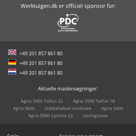
Haas Vf-4
Werktuigen.dk er officiel sponsor for:
Holzkraft Bbs 630 C
Holzkraft Hbs 533
Holzkraft Hbs 533 S
+49 201 857 861 80
Holzkraft Hbs 633 S
+49 201 857 861 80
Holzkraft Vsa 38 L
+49 201 857 861 80
Holzkraft Vsa 48 L
Aktuelle maskinsøgninger:
Knuth R 32 Basic
Agria 5900 Taifun 22
Agria 5900 Taifun 18
Panhans 334/20
Agria 9600
Dobbeltaksel rundsave
Agria 3400
Agria 5900 Cyclone 22
Geringssave
Scm Minimax Fs 41E