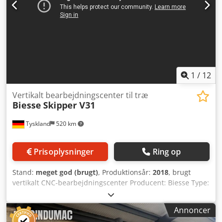
1
/
12
Vertikalt bearbejdningscenter til træ
Biesse
Skipper V31
Tyskland
520 km
Prisoplysninger
Ring op
Stand:
meget god (brugt)
, Produktionsår:
2018
, brugt
vertikalt CNC-bearbejdningscenter Producent: Biesse Type:
Skipper V31 Byggeår: 2018 automatisk positionering af
spændetang forpositionering og nulpunktgenkendelse ved
Annoncer
hjælp af fotocelle arbejdsbord med luftpuder trykruller og