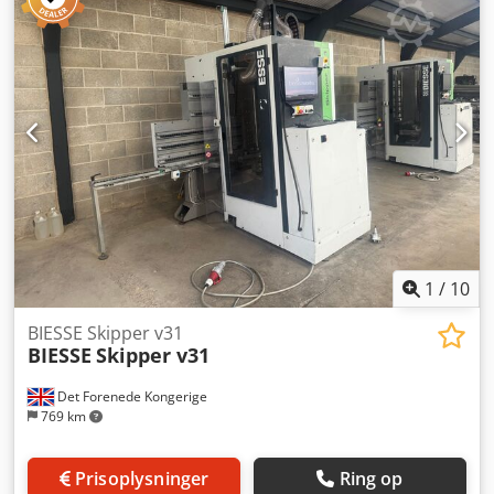
vertikal trykanordning valgfrit: tilførsels- og
aflæsningsanordninger arbejdsområde X 200 – 3200 mm
arbejdsområde Y 70 – 900 mm arbejdsområde Z 10 – 00
mm arbejdsenhed BH17 med: -borehoveder, vertikale, 10
stk. -borehoveder, horisontale i X-retningen, 4 stk. -
borehoveder, horisontale i Y-retningen, 2 stk. -rundsav 120
mm, i X-retningen Dksdpfszl Aqaox Apbjr -fræsehoved 4,5
kW emnespændesystem styring/software Biesse Works
Levering omfatter udelukkende alle afbildede værktøjer og
HSK-patroner!
1
/
10
BIESSE Skipper v31
BIESSE
Skipper v31
Det Forenede Kongerige
769 km
Prisoplysninger
Ring op