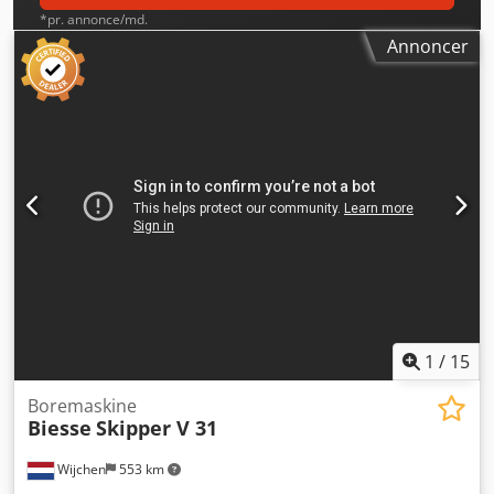
*pr. annonce/md.
Annoncer
1
/
15
Boremaskine
Biesse
Skipper V 31
Wijchen
553 km