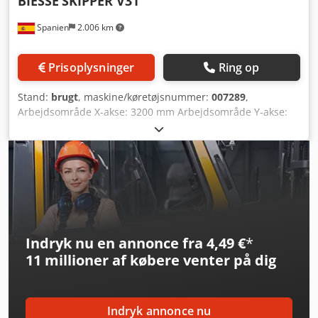
BIESSE
SKIPPER V31
Spanien
2.006 km
Prisoplysninger
Ring op
Stand:
brugt
, maskine/køretøjsnummer:
007289
,
Arbejdsområde X-akse: 3200 mm Arbejdsområde Y-akse:
900 mm Effekt hovedspindel: 4,5 kW Antal styrede akser: 3
akser Antal bore-spindler: 16 Dkjdpowukyqofx Apbor
Indryk nu en annonce fra 4,49 €
*
11 millioner af købere
venter på dig
Indryk annonce nu