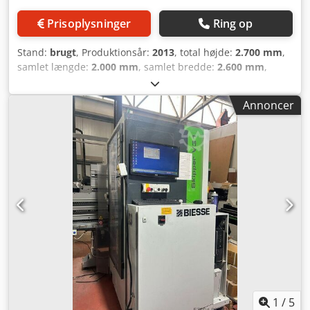
Prisoplysninger
Ring op
Stand:
brugt
, Produktionsår:
2013
, total højde:
2.700 mm
,
samlet længde:
2.000 mm
, samlet bredde:
2.600 mm
,
Farve: Hvid Egenvægt: 1.500 kg Pris: Forespørgsel - Årgang:
2013 - Dokumentation tilgængelig: Nej - CE-mærkning: Ja -
Annoncer
CE-certifikat: Nej - Serienummer: 72122 - Effekt,
hovedmotor [kW]: 4 - Antal styrede akser [stk.]: 3 -
Arbejdsområde X [mm]: 2500 - Arbejdsområde Y [mm]: 900
- Arbejdsområde Z [mm]: 70 - Antal fræsespindler [stk.]: 1 -
Værktøjsholder-interface: ISO30 - Min. spindel
omdrejningstal [rpm]: 12000 - Maks. spindel
omdrejningstal [rpm]: 24000 - Horisontal boremaskine: Ja -
Horisontale borespindler [stk.]: 6 - Vertikal boremaskine: Ja
- Vertikale borespindler [stk.]: 10 - Manuel betjening: Ja -
Savværk: Ja - Sikkerhedsanordning: - Spindel
omdrejningstalsregulering: Trinløs Dkjdpfszldzyex Apbsr -
Spænding [V]: 400 - Strømforbrug [A]: 22 - Sikring [A]: 32 -
Effekt [kW]: 12.0 - Transportmål: 2000 mm x 2600 mm x
2700 mm (l x b x h) - Transportvægt [kg]: 1500 kg -
1
/
5