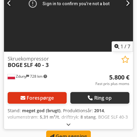
1
/
7
Skruekompressor
BOGE
SLF 40 - 3
5.800 €
Zduny
728 km
Fast pris plus moms
Forespørge
Ring op
Stand:
meget god (brugt)
, Produktionsår:
2014
,
volumenstrøm:
5,31 m³/t
, drifttryk:
8 stang
, BOGE SLF 40-3
skruekompressor Variabel hastighed (frekvensomformer)
Motor: 30 kW Kapacitet: 5,31 m3/min Tryk: 8 bar Årgang:
Gem søgning
2014 Drifttimer: 13.273 Cjdpfx Aswrikijmbjha