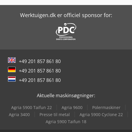
Linde E 30
Linde L 10
Werktuigen.dk er officiel sponsor for:
Linde L 12
Linde L 14
Linde L 16
+49 201 857 861 80
Linde V
+49 201 857 861 80
Loedige Fkm 130
+49 201 857 861 80
Loedige Mgt 125
Aktuelle maskinsøgninger:
Rego Sm 2
Agria 5900 Taifun 22
Agria 9600
Polermaskiner
Rego Sm 3
Agria 3400
Presse til metal
Agria 5900 Cyclone 22
Agria 5900 Taifun 18
Rego Sm 4