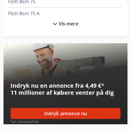
Flott Bsm 75
Flott Bsm 75 A
Vis mere
Flott Hbs 250 Ha
Flott Tsb 250 P
Grundfos Cre 45-3
Index Ms40-6
Jufeba Ln-2
Indryk nu en annonce fra 4,49 €
*
Kaeser Sm 13 T
11 millioner af købere
venter på dig
Kaeser Tbh 14
Linde A
Indryk annonce nu
Linde D12
*pr. annonce/md.