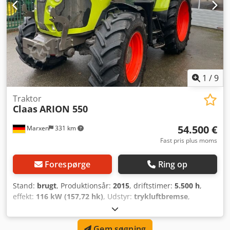
1
/
9
Traktor
Claas
ARION 550
54.500 €
Marxen
331 km
Fast pris plus moms
Forespørge
Ring op
Stand:
brugt
, Produktionsår:
2015
, driftstimer:
5.500 h
,
effekt:
116 kW (157,72 hk)
, Udstyr:
trykluftbremse
,
Gem søgning