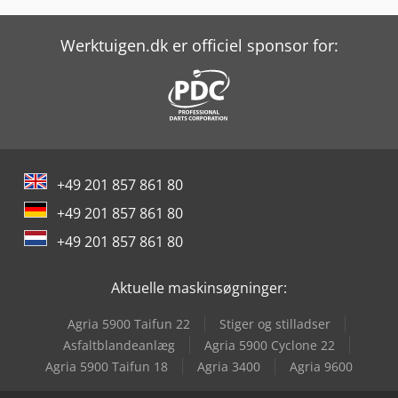
Claas Rollant 540 Rc Comfort
Claas Scorpion 741
Werktuigen.dk er officiel sponsor for:
Claas Scorpion 746
Claas Scorpion 756
Claas Teleskoplæsser
+49 201 857 861 80
Claas Volto 1100
+49 201 857 861 80
Claas Volto 1100 T
+49 201 857 861 80
Claas Volto 1300 T
Aktuelle maskinsøgninger:
Dmg Mori Clx 550
Agria 5900 Taifun 22
Stiger og stilladser
Jcb 535-95
Asfaltblandeanlæg
Agria 5900 Cyclone 22
Agria 5900 Taifun 18
Agria 3400
Agria 9600
Jcb 540-180