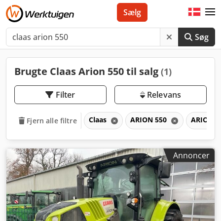
Sælg
Søg
Brugte Claas Arion 550 til salg
(1)
Filter
Relevans
Claas
ARION 550
ARION
Fjern alle filtre
Annoncer