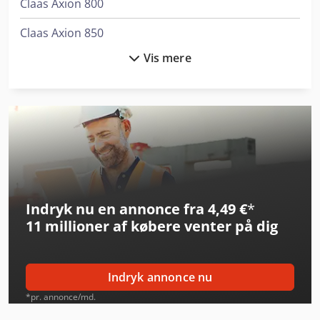
Claas Axion 800
Claas Axion 850
Vis mere
Claas Cargos 8400
Claas Jaguar 940
Claas Jaguar 950
Claas Lexion 5400
Claas Lexion 760
Indryk nu en annonce fra 4,49 €
*
Claas Mejetærsker
11 millioner af købere
venter på dig
Claas Orbis 900
Claas Rollant 520 Rc
Indryk annonce nu
Claas Rollant 540 Rc
*pr. annonce/md.