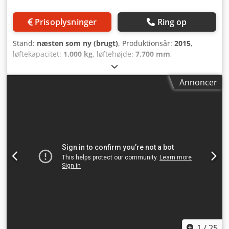
Prisoplysninger
Ring op
Stand:
næsten som ny (brugt)
, Produktionsår:
2015
,
løftekapacitet:
1.000 kg
, løftehøjde:
7.700 mm
,
bygningshøjde:
3.050 mm
, driftstimer:
2.089 h
,
brændstoftype:
elektrisk
, mastetype:
triplex
, Producent +
Annoncer
model: CROWN SP 3522 - 1.0 Mast: 3F7700 ID: 23033.2653
Kategori: Brugt Mast: 3F Dksdpfx Agezq T N Doxer
Nedfældet højde: 3050 mm Løftehøjde: 7700 mm
Kapacitet: 1000 kg Platformshøjde: 7000 mm Plukkehøjde:
8600 mm Kabinebredde: 1370 mm År: 2015 Timer: 2089
timer Kapacitet: 24 V / 775 Ah - Hoppecke Ekstraudstyr:
Fuld udstyrspakke - Mast = Triplex FFL - Udført med
sideføring og sensorer (INKLUDERER sidehjul og sensorer!!)
1
/
25