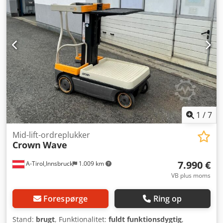
Teknisk tilstand: Ny Forhjulstype: Vulkollan Baghjulstype:
Vulkollan Batterispænding: 24V Batterikapacitet: 150Ah
Batteritype: PzS Batteriets produktionsår: 2026
Batteritilstand: Ny
1
/
7
Mid-lift-ordreplukker
Crown
Wave
7.990 €
A-Tirol,Innsbruck
1.009 km
VB plus moms
Forespørge
Ring op
Stand:
brugt
, Funktionalitet:
fuldt funktionsdygtig
,