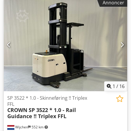
Annoncer
Med forbehold for fejl og mellemsalg! Servostyring,
beskyttelsestag = Yderligere oplysninger = Dkjdpfsztin Uox
Agxer Løftekapacitet: 1.600 kg Byggehøjde: 200 cm Kontakt
Tobias Ebert for yderligere information.
1
/
16
SP 3522 * 1.0 - Skinneføring !! Triplex
FFL
CROWN
SP 3522 * 1.0 - Rail
Guidance !! Triplex FFL
Wijchen
552 km