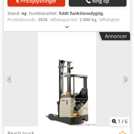
Prisoplysninger
Ring op
Stand:
ny
, Funktionalitet:
fuldt funktionsdygtig
,
Produktionsår:
2026
, løftekapacitet:
2.000 kg
, løftehøjde:
4.680 mm
, fri løftehøjde:
1.530 mm
, brændstoftype:
elektrisk
, mastetype:
triplex
, bygningshøjde:
2.200 mm
,
Annoncer
gaffellængde:
1.150 mm
, drivtype:
Elektro
, Stapeltruck
med skubbemast Masttype: Triplex Tilstand: Ny
Dkodpfezthhtsx Agxsr Teknisk tilstand: Ny Dæk foran, type:
Vulkollan Dæk bagpå, type: Vulkollan Batterispænding: 48V
Batterikapacitet: 620Ah Batteriproducent: VForce
Batteritype: PzS Batteriets produktionsår: 2026
Batteritilstand: Ny Lastbeskyttelsesgitter, sideskift, 3.
ventil, 4. ventil, CE-certifikat, sæde, Betjening med
fingerspidserne / Blue Spot / Fremstillet i Tyskland / 7 LED-
berøringsskærm
1
/
6
Reach truck