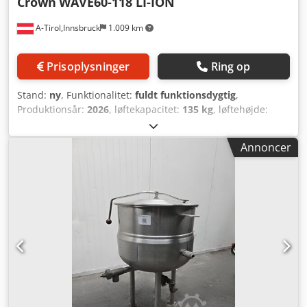
Crown
WAVE60-118 LI-ION
A-Tirol,Innsbruck
1.009 km
Prisoplysninger
Ring op
Stand:
ny
, Funktionalitet:
fuldt funktionsdygtig
,
Produktionsår:
2026
, løftekapacitet:
135 kg
, løftehøjde:
2.997 mm
, brændstoftype:
elektrisk
, mastetype:
teleskopisk
, bygningshøjde:
1.385 mm
, drivtype:
Elektro
,
Annoncer
Mellemhøj plukketruck Masttype: Teleskop Stand: Nyt
udstyr Teknisk stand: Ny Batteri Volt: 24V Batteri Ah: 105Ah
Batteritype: Lithium-ion Batteri Årgang: 2026 Batteri
tilstand: Ny Omløsningsfunktion for løfte-/sænkestop:
Ingen omløsningsfunktion for løft/sænk. Kørsel/løft-signal:
Alle advarselssignaler Stødfanger: Stødfanger med
gummibeskyttelse Opbevaringsrum på højre side
Ladeplatform manuelt justerbar: 540 x 685 mm Blinklys:
For og bag Opbevaringsrum Dodpezrcciofx Agxekr
Operatør login kode: Access 123 Tysk mærkning
Brugsanvisning: Tysk Lakering: Orange Batteri: 205 Ah