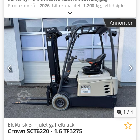
Produktionsår:
2026
, løftekapacitet:
1.200 kg
, løftehøjde:
115 mm
, brændstoftype:
elektrisk
, gaffellængde:
1.150
mm
, tomvægt:
160 kg
, samlet længde:
1.520 mm
, drivtype:
Annoncer
Elektro
, konstruktionsbredde:
560 mm
, Lavthøjdevogn
Lastens tyngdepunkt: 600 Tilstand: Ny Teknisk tilstand: Ny
Dæk foran, størrelse: ENKELT LASTHJUL Dæk foran, tilstand:
Ny Dæk bag, tilstand: Ny Batteri, volt: 48V Batteri, Ah: 9Ah
Batteriproducent: VForce Dkjdpfx Aezrckasgxer Batteritype:
Lithium-ion Batteri, produktionsår: 2025 Batteri, tilstand:
Ny Beskrivelse: KLAR TIL ØJEBLIKKELIG LEVERING Yderligere
muligheder: Lastbeskyttelsesgitter, lithium-ion-batterier i
48V / 9,8Ah, 14,7Ah, 19,6Ah eller 24,5Ah, ekstern oplader,
adgangskontrol (tastatur eller kortlæser), scannerholder,
opbevaringstaske.
1
/
4
Elektrisk 3 -hjulet gaffeltruck
Crown
SCT6220 - 1.6 TF3275