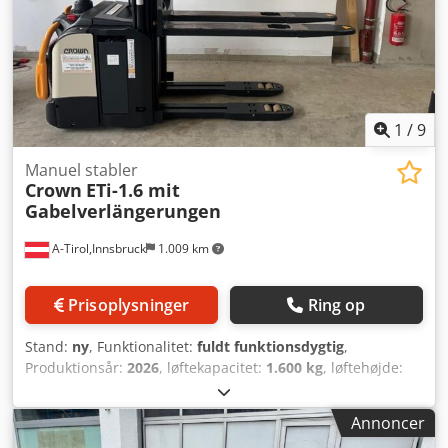
1
/
9
Manuel stabler
Crown
ETi-1.6 mit
Gabelverlängerungen
A-Tirol,Innsbruck
1.009 km
Prisoplysninger
Ring op
Stand:
ny
, Funktionalitet:
fuldt funktionsdygtig
,
Produktionsår:
2026
, løftekapacitet:
1.600 kg
, løftehøjde:
4.750 mm
, fri løftehøjde:
1.660 mm
, brændstoftype:
elektrisk
, mastetype:
triplex
, bygningshøjde:
2.140 mm
,
Annoncer
gaffellængde:
1.200 mm
, tomvægt:
1.700 kg
, samlet