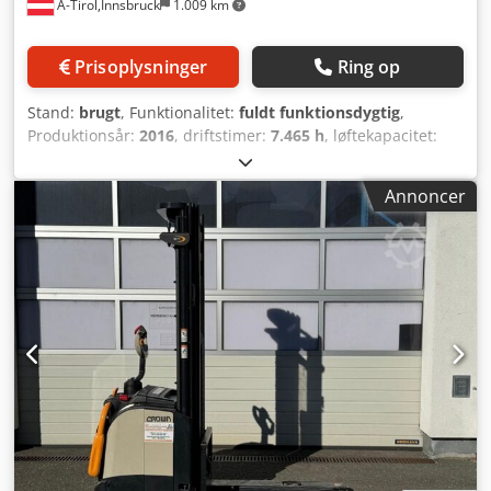
A-Tirol,Innsbruck
1.009 km
Prisoplysninger
Ring op
Stand:
brugt
, Funktionalitet:
fuldt funktionsdygtig
,
Produktionsår:
2016
, driftstimer:
7.465 h
, løftekapacitet:
1.300 kg
, løftehøjde:
3.200 mm
, fri løftehøjde:
1.550 mm
,
mastetype:
duplex
, bygningshøjde:
2.105 mm
,
Annoncer
gaffellængde:
1.150 mm
, tomvægt:
3.350 kg
, samlet
længde:
2.950 mm
, konstruktionsbredde:
1.070 mm
,
Elektrisk 3-hjulet gaffeltruck Masthøjde: Duplex Stand: Klar
til brug og fuldt funktionsdygtig Teknisk stand: god Batteri
Volt: 48V Batteri Ah: 500Ah Batteritype: PzS Dedpjzrcwmefx
Agxjkr Sideskift, 3. ventil, arbejdslygte foran, tagdækning,
forrude, halvkabine, fuld friløft, CE-certifikat,
vinduesvisker, 3-hjulet, sæde,