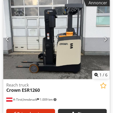
Annoncer
kilometerstand:
3.875 km
, Trevejs-maststablertruck
Mærke: CROWN Djdpfx Agsy R Adgexekr Byggeår: 2004
KUN 3.875 timer Kapacitet: 1.600 kg Maksimal løftehøjde:
2.940 mm Løftehøjde: 7.140 mm Udstyret med: FREELIFT-
og sideskift Batteri fra 2012, med lader og automatisk
påfyldningssystem Se videoen på YouTube
1
/
6
Reach truck
Crown
ESR1260
A-Tirol,Innsbruck
1.009 km