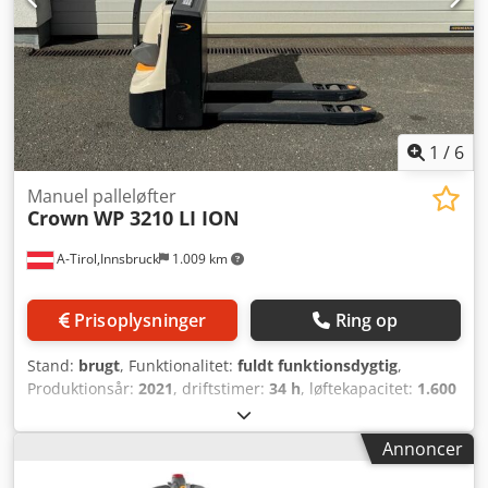
Lastbeskyttelsesgitter, Batterirulleleje DIN160A Schaltbau
batteristik Aktivering via PIN-kode
1
/
6
Manuel palleløfter
Crown
WP 3210 LI ION
A-Tirol,Innsbruck
1.009 km
Prisoplysninger
Ring op
Stand:
brugt
, Funktionalitet:
fuldt funktionsdygtig
,
Produktionsår:
2021
, driftstimer:
34 h
, løftekapacitet:
1.600
kg
, brændstoftype:
elektrisk
, drivtype:
Elektro
, Lavtløfter
Lastepunkt: 600 Stand: Som ny Teknisk stand: Meget god
Annoncer
Batteri Volt: 24V Batteri Ah: 150Ah Dkodpfx Agszrck Tjxjr
Batteritype: Lithium-ion Batteri årgang: 2021