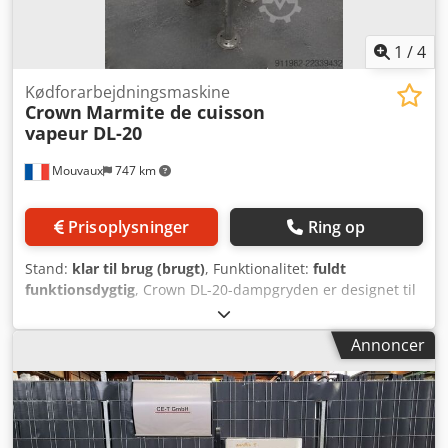
vedligeholdelsesfrit Oplader: 30 amp, 85-265 VAC, med
ledning, med IEC-stik og CEE 7/7 stik
1
/
4
Kødforarbejdningsmaskine
Crown
Marmite de cuisson
vapeur DL-20
Mouvaux
747 km
Prisoplysninger
Ring op
Stand:
klar til brug (brugt)
, Funktionalitet:
fuldt
funktionsdygtig
, Crown DL-20-dampgryden er designet til
at sikre en jævn tilberedning af en lang række fødevarer i
fødevareforarbejdningsanlæg. Takket være dens
Annoncer
dampkappe fordeler den en jævn varme over hele grydens
overflade. Den er derfor ideel til tilberedning af saucer,
supper, færdigretter, grøntsager, kødretter,
cateringprodukter og andre opskrifter, der kræver præcis
temperaturkontrol. Dens halvkugleformede bund fremmer