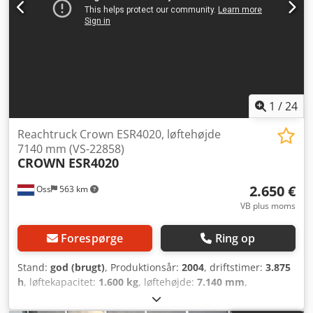
1
/
24
Reachtruck Crown ESR4020, løftehøjde
7140 mm (VS-22858)
CROWN
ESR4020
2.650 €
Oss
563 km
VB plus moms
Forespørge
Ring op
Stand:
god (brugt)
, Produktionsår:
2004
, driftstimer:
3.875
h
, løftekapacitet:
1.600 kg
, løftehøjde:
7.140 mm
,
brændstoftype:
elektrisk
, mastetype:
triplex
,
bygningshøjde:
2.940 mm
, tomvægt:
3.700 kg
,