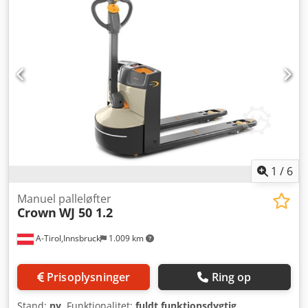
Batteritilstand: 80 - 100%
1
/
6
Manuel palleløfter
Crown
WJ 50 1.2
A-Tirol,Innsbruck
1.009 km
Prisoplysninger
Ring op
Stand:
ny
, Funktionalitet:
fuldt funktionsdygtig
,