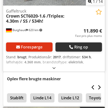
1
/
14
Gaffeltruck
Crown
SCT6020-1.6 /Triplex:
4.30m / SS / 534h!
11.890 €
Burghaun
620 km
Fast pris plus moms
Forespørge
Ring op
Stand:
brugt
, Produktionsår:
2017
, driftstimer:
534 h
,
løftehøjde:
4.360 mm
, brændstoftype:
elektrisk
,
motormaskinfabrikant:
Elektro
, geartype:
automatisk
,
Crown SCT 6020-1.6 trehjulet elektrisk gaffeltruck, årgang:
2017, timer: kun 534 timer, tidligere ejer: det tyske militær,
Oplev flere brugte maskiner
nominel løftekapacitet: 1.600 kg, løftehøjde: 4.300 mm,
gaffellængde: 1.600 mm, sideskift, triplexmast med frit løft,
beskyttelsestag, meget god stand!, klar til øjeblikkelig brug!
n
Hvis ønsket udarbejder vi gerne et leasing- eller
Stablift
Linde L14
Linde L12
Toyota Hi
finansieringstilbud. Hr. Mihm (tlf. vil med glæde hjælpe
dig. Yderligere oplysninger findes på vores hjemmeside.