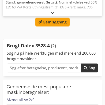
Stand:
generelrenoveret (brugt)
, Nominel ydelse ved 50%
ED: 63 kVA Kortslutningsstrøm: 31 kA E-kraft: maks. 730
daN Vægt: ca. 98 kg --- med elektroderarme 170 mm option
op til 800 mm mulig --- Svejsestyring MPS15036 5 tider, 1
Gem søgning
program --- Fjedertræk valgfrit Cedpfx Aboyrx Najueha ---
Garanti: 6 måneder --- Uddannelse og idriftsættelse efter
forespørgsel --- Punktsvejseelektroder og reservedele
tilgængelige fra lager --- Flere oplysninger på vores
hjemmeside
Brugt Dalex 3528-4
(2)
Søg nu på hele Werktuigen med mere end 200.000
brugte maskiner.
Søg
Gennemse de mest populære
maskinbetegnelser:
Alzmetall Ax 2/S