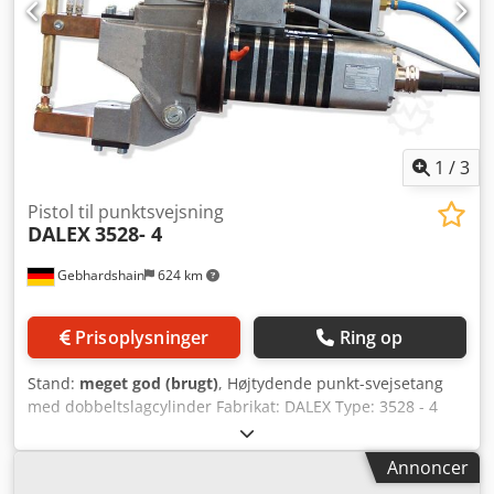
1
/
3
Pistol til punktsvejsning
DALEX
3528- 4
Gebhardshain
624 km
Prisoplysninger
Ring op
Stand:
meget god (brugt)
, Højtydende punkt-svejsetang
med dobbeltslagcylinder Fabrikat: DALEX Type: 3528 - 4
Nominel effekt ved 50 % ED: 63 kVA Sekundær
kortslutningsstrøm: 31 kA Chedpfx Aski Tkpsbuja
Annoncer
Elektrodekraft: 60-730 daN Dobbeltslagcylinder med lang