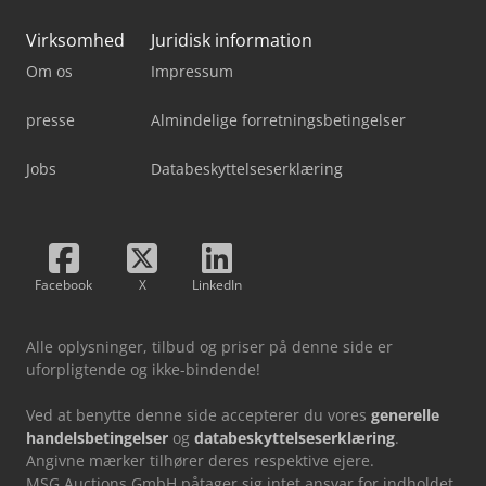
Virksomhed
Juridisk information
Om os
Impressum
presse
Almindelige forretningsbetingelser
Jobs
Databeskyttelseserklæring
Facebook
X
LinkedIn
Alle oplysninger, tilbud og priser på denne side er
uforpligtende og ikke-bindende!
Ved at benytte denne side accepterer du vores
generelle
handelsbetingelser
og
databeskyttelseserklæring
.
Angivne mærker tilhører deres respektive ejere.
MSG Auctions GmbH påtager sig intet ansvar for indholdet