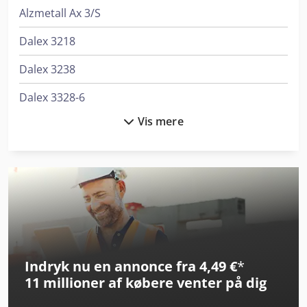
Alzmetall Ax 3/S
Dalex 3218
Dalex 3238
Dalex 3328-6
Vis mere
Dalex A 3119
Dalex Pl 40
Dalex Pl 63
Dalex Pms 10-2
Dalex Pms 10-4
Indryk nu en annonce fra 4,49 €
*
Dalex Pms 12
11 millioner af købere
venter på dig
Dalex Pms 14-4