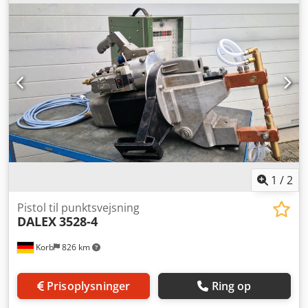
slaglængde: 62 mm Forløb: 40 mm Arbejdsslag med
indstillelig slaglængde: 0-22 mm med 5/2-vejs
magnetventil Kardanophæng og ophængsbøjle 10 m
tilslutningskabel med styreledning Armlængde: 170 mm
Afstand mellem arme: 170 mm Komplet med 1 par
elektrodearme, øverst og nederst lige, 170 mm Synkron
svejsestyring MPS 1036 Eksempelbillede
1
/
2
Pistol til punktsvejsning
DALEX
3528-4
Korb
826 km
Prisoplysninger
Ring op