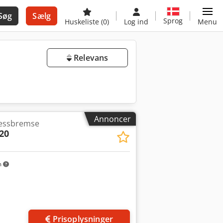
Søg
Sælg
Sprog
Huskeliste
(0)
Log ind
Menu
Relevans
Annoncer
ressbremse
20
m
Prisoplysninger