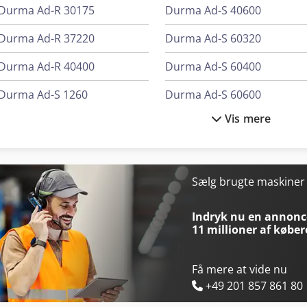
Durma Ad-R 30175
Durma Ad-S 40600
Durma Ad-R 37220
Durma Ad-S 60320
Durma Ad-R 40400
Durma Ad-S 60400
Durma Ad-S 1260
Durma Ad-S 60600
Vis mere
Durma Ad-S 2060
Durma Ad-S 80800
Durma Ad-S 30135
Durma Ad-Servo 30175
Durma Ad-S 30320
Durma Ad-Servo 30220
Sælg brugte maskine
Durma Ad-S 40320
Durma Hd-F 3015
Indryk nu en annonce
11 millioner af køber
Få mere at vide nu
+49 201 857 861 80