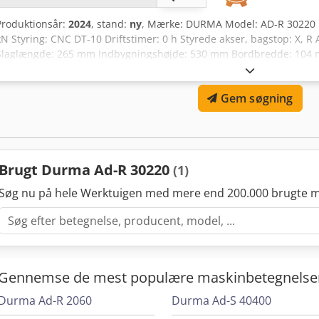
Produktionsår:
2024
, stand:
ny
, Mærke: DURMA Model: AD-R 30220 
kN Styring: CNC DT-10 Driftstimer: 0 h Styrede akser, bagstop: X, 
Slaglængde: 265 mm Indbygningshøjde: 530 mm Bordbredde: 104 m
410 mm X-akse bevægelsesområde: 650 mm X-akse bevægelseshastig
140 mm/s Bukhastighed: 10 mm/s Tilbageløbs-hastighed: 140 mm/s 
Gem søgning
4250x1770x2900 mm Vægt: ca. 12.250 kg Standardudstyr: Y1, Y2, X
værktøjsholdesystem 60 mm matriceholder (kun til europæiske matr
støttearme foran med linearføring hele længden Motoriseret bagst
kugleskruespindel Højdejusterbare bagstopfingre Bagstopmotor m
siderne CE-mærkning Udvidet udstyr: CE-sikkerhedssystem med ma
Brugt Durma Ad-R 30220
(1)
sikkerhedsafdækning & kontakt Styrede akser X, R; Z-akser manuel
motorisk bombéring Dedpfxed Srk Es Aaiskr Maskinen kan til enhver 
Søg nu på hele Werktuigen med mere end 200.000 brugte m
demonstreres i vores democenter i Staufenberg. Flere maskiner er k
Staufenberg. Yderligere informationer fremsendes gerne på foresp
Gennemse de mest populære maskinbetegnelse
Durma Ad-R 2060
Durma Ad-S 40400