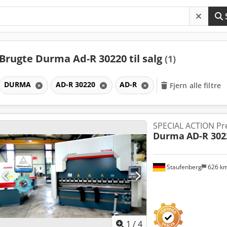
Brugte Durma Ad-R 30220 til salg
(1)
DURMA
AD-R 30220
AD-R
Fjern alle filtre
SPECIAL ACTION P
Durma
AD-R 302
Staufenberg
626 k
1
/
4