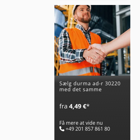
Sælg durma ad-r 30220
med det samme
fra
4,49 €
*
Få mere at vide nu
+49 201 857 861 80