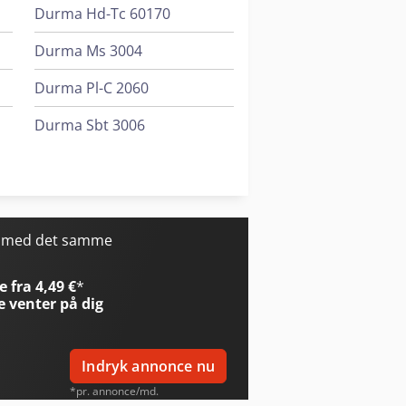
Durma Hd-Tc 60170
Durma Ms 3004
Durma Pl-C 2060
Durma Sbt 3006
Durma Sbt 3010
Durma Sbt 4006
r med det samme
 fra 4,49 €
*
e
venter på dig
Indryk annonce nu
*pr. annonce/md.