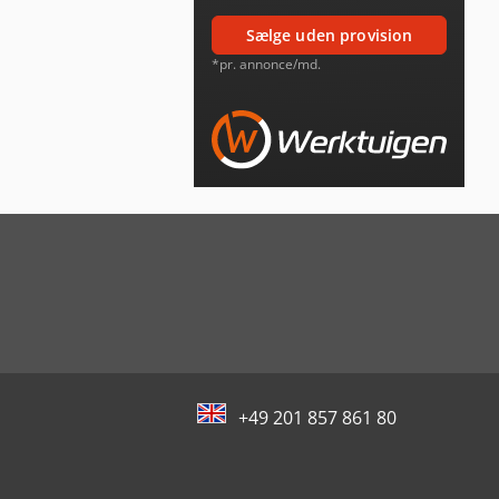
sælge uden provision
*pr. annonce/md.
+49 201 857 861 80