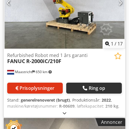
1
/
17
Refurbished Robot med 1 års garanti
FANUC
R-2000iC/210F
Maastricht
650 km
Prisoplysninger
Ring op
Stand:
generelrenoveret (brugt)
, Produktionsår:
2022
,
maskine/køretøjsnummer:
R-00609
, løftekapacitet:
210 kg
,
arms rækkevidde:
2.655 mm
, controllerproducent:
R-30iB
Plus A-size
, fabrikant af styrependler:
A05B-2255-
Annoncer
C101#EGN
, Renoveret FANUC R-2000iC/210F, produceret i