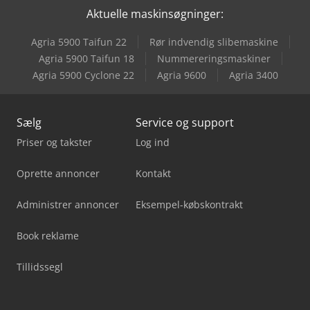
Aktuelle maskinsøgninger:
Schmersal Azm 161Cc-12/12Rka-024
Agria 5900 Taifun 22
Rør indvendig slibemaskine
Schmersal Azm 161Sk-12/12Rk-024
Agria 5900 Taifun 18
Nummereringsmaskiner
Agria 5900 Cyclone 22
Agria 9600
Agria 3400
Yaskawa Robot
Sælg
Service og support
Priser og takster
Log ind
Oprette annoncer
Kontakt
Administrer annoncer
Eksempel-købskontrakt
Book reklame
Tillidssegl