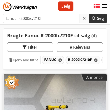
Sælg
Søg
Brugte Fanuc R-2000Ic/210F til salg
(4)
Filter
Relevans
FANUC
R-2000iC/210F
R-
Fjern alle filtre
Annoncer