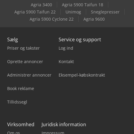
Agria 3400
Agria 5900 Taifun 18
Felder Rl 300
Agria 5900 Taifun 22
Unimog
Sneglepresser
Agria 5900 Cyclone 22
Agria 9600
Felder Rl 350
Sælg
Service og support
Priser og takster
Log ind
Oprette annoncer
Kontakt
Administrer annoncer
Eksempel-købskontrakt
Book reklame
Tillidssegl
Virksomhed
Juridisk information
Om os
Impressum