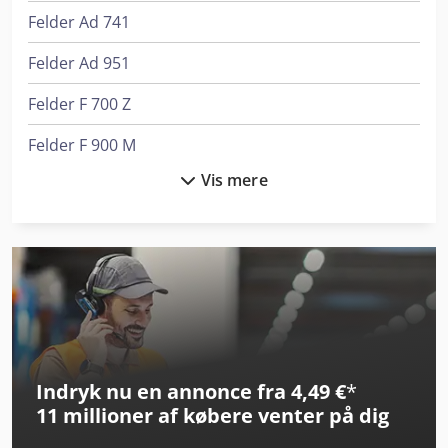
Felder Ad 741
Felder Ad 951
Felder F 700 Z
Felder F 900 M
Vis mere
Felder F 900 Z
Felder Fbp 50
Felder Fbp 60
Felder Fd 21 Professional
Felder Fd 250
Indryk nu en annonce fra 4,49 €
*
Felder G 360
11 millioner af købere
venter på dig
Felder G 380