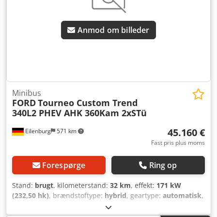
Anmod om billeder
Minibus
FORD
Tourneo Custom Trend
340L2 PHEV AHK 360Kam 2xSTü
45.160 €
Eilenburg
571 km
Fast pris plus moms
Forespørge
Ring op
Stand:
brugt
, kilometerstand:
32 km
, effekt:
171 kW
(232,50 hk)
, brændstoftype:
hybrid
, geartype:
automatisk
,
samlet vægt:
3.300 kg
, første registrering:
08/2026
, farve:
grå
, antal sæder:
8
, Produktionsår:
2026
, samlet længde: