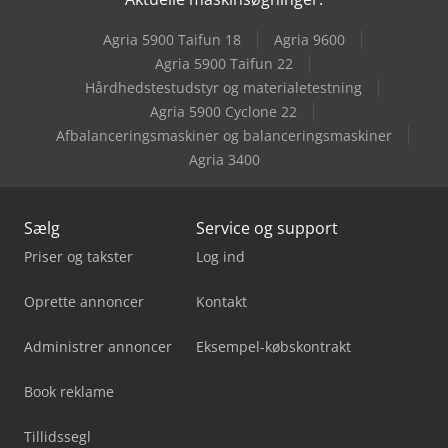
Metallkraft Fsbm 1020-20 S2
Agria 5900 Taifun 18
Agria 9600
Metallkraft Fsbm 1020-25 E
Agria 5900 Taifun 22
Hårdhedstestudstyr og materialetestning
Metallkraft Fsm 2550
Agria 5900 Cyclone 22
Afbalanceringsmaskiner og balanceringsmaskiner
Agria 3400
Sælg
Service og support
Priser og takster
Log ind
Oprette annoncer
Kontakt
Administrer annoncer
Eksempel-købskontrakt
Book reklame
Tillidssegl