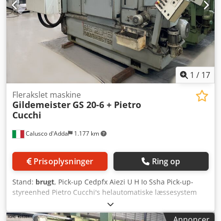
1
/
17
Flerakslet maskine
Gildemeister
GS 20-6 + Pietro
Cucchi
Calusco d'Adda
1.177 km
Prisoplysninger
Ring op
Stand:
brugt
, Pick-up Cedpfx Aiezi U H Io Ssha Pick-up-
styreenhed Pietro Cucchi's helautomatiske læssesystem
Annoncer