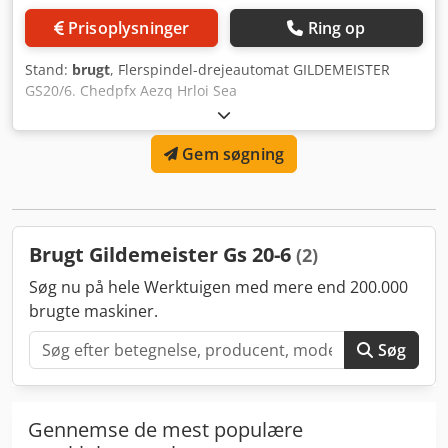
Prisoplysninger
Ring op
Stand:
brugt
, Flerspindel-drejeautomat GILDEMEISTER
GS20/6. Chedpfx Aezq Hrloi Sea
Gem søgning
Brugt Gildemeister Gs 20-6
(2)
Søg nu på hele Werktuigen med mere end 200.000
brugte maskiner.
Søg
Gennemse de mest populære