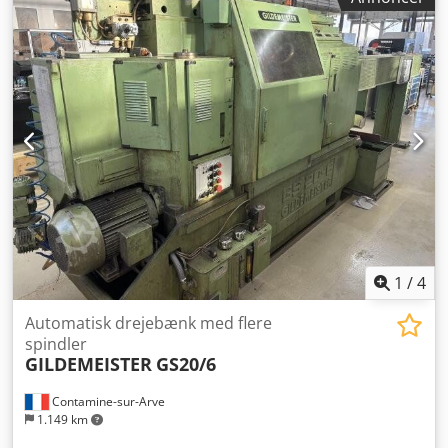
1
/
4
Automatisk drejebænk med flere
spindler
GILDEMEISTER
GS20/6
Contamine-sur-Arve
1.149 km