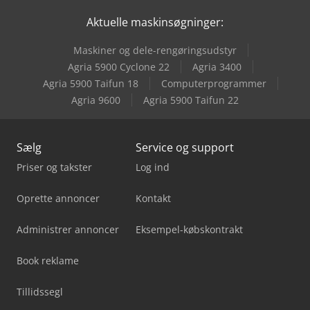
Gildemeister Nef 710
Aktuelle maskinsøgninger:
Gildemeister Nef Plus 500
Maskiner og dele-rengøringsudstyr
Gildemeister Nef Plus 710
Agria 5900 Cyclone 22
Agria 3400
Agria 5900 Taifun 18
Computerprogrammer
Gildemeister Twin 65
Agria 9600
Agria 5900 Taifun 22
Sælg
Service og support
Priser og takster
Log ind
Oprette annoncer
Kontakt
Administrer annoncer
Eksempel-købskontrakt
Book reklame
Tillidssegl