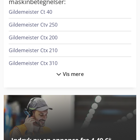
maskinbetegnelser:
Gildemeister Ct 40
Gildemeister Ctv 250
Gildemeister Ctx 200
Gildemeister Ctx 210
Gildemeister Ctx 310
Vis mere
Gildemeister Ctx 310 V3
Gildemeister Ctx 320 Linear V5
Gildemeister Ctx 400
Gildemeister Ctx 420 Linear
Gildemeister Ctx 420 Linear V6
Gildemeister Ctx 500