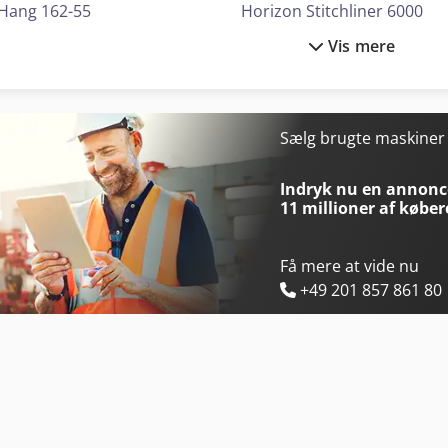
Hang 162-55
Horizon Stitchliner 6000
Vis mere
Hebbecker S-Line
Ideal 1080
Heller H 6000
Ideal 5255
Hewlett Packard Printer
Kami Fkm 560 Hsa Ii-1
Sælg brugte maskine
Hohner Economy 25/40
Kami Fkm 660 B-1
Indryk nu en annonce
11 millioner af køber
Få mere at vide nu
+49 201 857 861 80