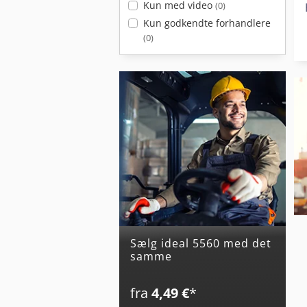
Kun med video
(0)
Kun godkendte forhandlere
(0)
Sælg ideal 5560 med det
samme
fra
4,49 €
*