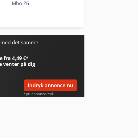
Mbo Z6
Weidemann 4080
Xerox Igen5/150
r med det samme
 fra 4,49 €
*
e
venter på dig
Indryk annonce nu
*pr. annonce/md.