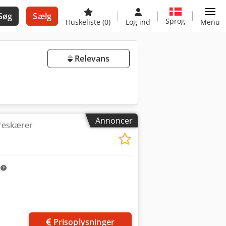
Søg
Sælg
Sprog
Huskeliste
(0)
Log ind
Menu
Relevans
Annoncer
areskærer
m
Prisoplysninger