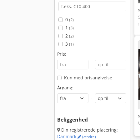
0
(2)
1
(3)
2
(2)
3
(1)
Pris:
-
Kun med prisangivelse
Årgang:
-
Beliggenhed
Din registrerede placering:
Danmark
(ændre)