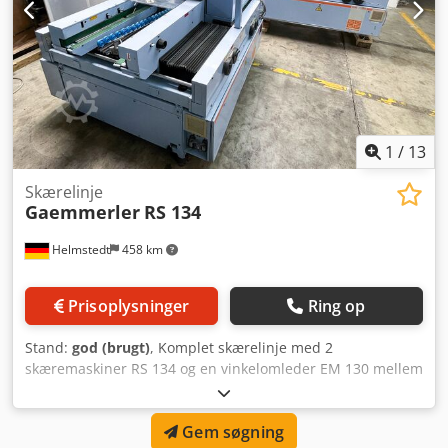
1
/
13
Skærelinje
Gaemmerler
RS 134
Helmstedt
458 km
Prisoplysninger
Ring op
Stand:
god (brugt)
, Komplet skærelinje med 2
skæremaskiner RS 134 og en vinkelomleder EM 130 mellem
de to skæremaskiner. Til 3-sidet beskæring af ark. Manuel
formatjustering. Hastighed: op til 100.000 ark/time / 80
Gem søgning
m/min (produktafhængig) Min. produktbredde: ~122 mm