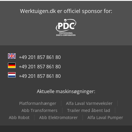
Kaeser Tc 44
Werktuigen.dk er officiel sponsor for:
Kami Fkm 560 Hsa Ii-1
Knuth Kb 1400
Kolbus Pl 771
+49 201 857 861 80
Mbo A56
+49 201 857 861 80
Rammax Rw 1402
+49 201 857 861 80
Ras Gigabend 76.30
Aktuelle maskinsøgninger:
Rausch Gratomat 2000
Platformanhænger
Alfa Laval Varmeveksler
Rausch Rs 3/1000
Abb Transformers
Trailer med åbent lad
Abb Robot
Abb Elektromotorer
Alfa Laval Pumper
Rausch Rs3/800