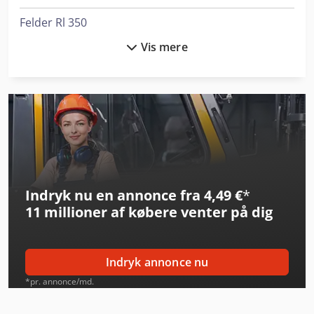
Felder Rl 350
Vis mere
Gallus Ecs 340
Gallus Tcs 250
Gbc Ultima 65
Genie Gs-2669 Rt
Genie Gs-3369 Rt
Indryk nu en annonce fra 4,49 €
*
Genie Gs-3384 Rt
11 millioner af købere
venter på dig
Genie Gs-4069 Rt
Ideal 1046
Indryk annonce nu
Ideal 5255
*pr. annonce/md.
Ideal 5560