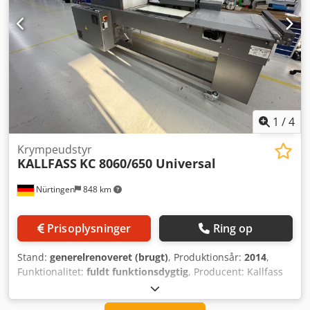
1
/
4
Krympeudstyr
KALLFASS
KC 8060/650 Universal
Nürtingen
848 km
Prisoplysninger
Ring op
Stand:
generelrenoveret (brugt)
, Produktionsår:
2014
,
Funktionalitet:
fuldt funktionsdygtig
, Producent: Kallfass
GmbH Type: Compact-Schrumpfer KC 8060/650 Universal
Årgang: 2014 Mål: ca. 3550 x 1350 x 1450 mm (LxBxH) Vægt: