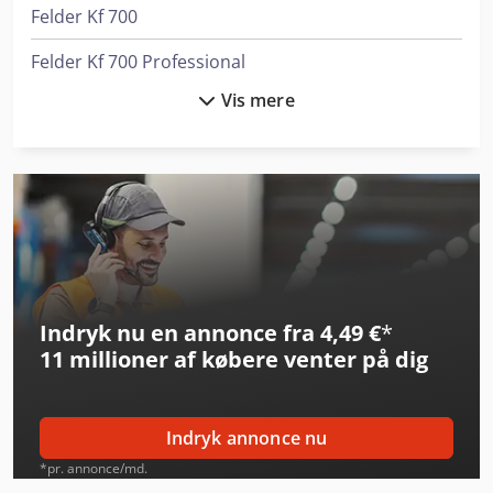
Felder Kf 700
Felder Kf 700 Professional
Vis mere
Felder Kf 700 S Professional
Haas Ec-1600
Haas Ec-400
Haas Umc-500
Haas Umc-750
Indryk nu en annonce fra 4,49 €
*
Haas Umc-750Ss
11 millioner af købere
venter på dig
Heller H 6000
Holzkraft Kso 200 F
Indryk annonce nu
Kaltenbach Kbs 750 Dg
*pr. annonce/md.