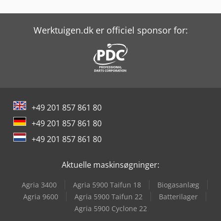
Kaltenbach Kks 400 H
Kami Fkm 560 Hsa Ii-1
Werktuigen.dk er officiel sponsor for:
Kami Fkm 660 B-1
Kasto Kastoflex F
Knuth Kb 1400
+49 201 857 861 80
Knuth R 32 Basic
+49 201 857 861 80
Kuhn Gf 8700
+49 201 857 861 80
Kuka Kr 1000 Titan
Aktuelle maskinsøgninger:
Kuka Robot
Agria 3400
Agria 5900 Taifun 18
Biogasanlæg
Metallkraft Fsbm 1020-25 E
Agria 9600
Agria 5900 Taifun 22
Batterilager
Agria 5900 Cyclone 22
Metallkraft Fsm 2550