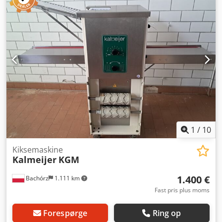
indtil:
09/2027
, Bagemaskine Kalmeijer KGM med
varmesystem, pladeføring med "stop og start"-funktion & 1
formvals Maskinen er mobil Tilslutning 400V, 16A-CEE-stik
Mål: 560 x 570 x 1230 mm, BxDxH Brugt maskine, rengjort
Kvalitet fra en specialiseret virksomhed! Udnyt mere end
35 års erfaring! Yderligere formvals Bageplader
Serviceaftale Leveringsservice Instruktion og idriftsættelse
Codpfx Aboxyqu Nepsrf Vi har flere bagemaskiner på lager!
1
/
10
Kiksemaskine
Kalmeijer
KGM
1.400 €
Bachórz
1.111 km
Fast pris plus moms
Forespørge
Ring op