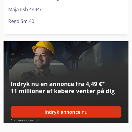
Maja Esb 4434/1
Rego Sm 40
Indryk nu en annonce fra 4,49 €
*
11 millioner af købere
venter på dig
Indryk annonce nu
*pr. annonce/md.