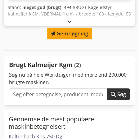
Stand:
meget god (brugt)
, 494 BRUGT Kageudstyr
Kalmeijer KGM. YDERMÅL (i cm): - bredde: 168 - længde: 55
- højde: 124 Csdpozrn N Uofx Abpsrf TEKNISKE DATA: -
arbejdsbredde: 24 cm - kapacitet: ca. 2–5 kg dej/minut -
Gem søgning
effekt: 2,4 kW - strømforsyning: 400 V, 3N~, 50 Hz - vægt:
134 kg Den angivne pris er en nettopris. Følgende
muligheder er tilgængelige mod betaling: transport af
udstyret. VI TALER ENGELSK, TYSK, FRANSK, RUSISK OG
UKRAINSK.
Brugt Kalmeijer Kgm
(2)
Søg nu på hele Werktuigen med mere end 200.000
brugte maskiner.
Søg
Gennemse de mest populære
maskinbetegnelser:
Kaltenbach Kbs 750 Dg