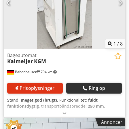
1
/
8
Bageautomat
Kalmeijer
KGM
Babenhausen
704 km
Prisoplysninger
Ring op
Stand:
meget god (brugt)
, Funktionalitet:
fuldt
funktionsdygtig
, transportbåndsbredde:
250 mm
,
indgangsspænding:
400 V
, samlet længde:
570 mm
,
arbejdsbredde:
250 mm
, samlet bredde:
560 mm
, total
Annoncer
højde:
1.230 mm
, bordlængde:
800 mm
, DGUV-certificeret