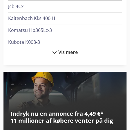
Jcb 4Cx
Kaltenbach Kks 400 H
Komatsu Hb365Lc-3
Kubota K008-3
Vis mere
Kubota Kx016-4
Kubota Kx019-4
Kubota Kx027-4 (Hi)
Kubota Kx037-4
Kubota Kx042-4
Indryk nu en annonce fra 4,49 €
*
Kubota Kx057-4
11 millioner af købere
venter på dig
Kubota Kx080-4A2