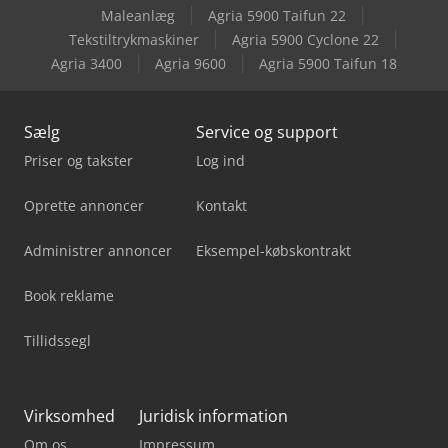
Maleanlæg
Agria 5900 Taifun 22
Kubota U56-5
Tekstiltrykmaskiner
Agria 5900 Cyclone 22
Agria 3400
Agria 9600
Agria 5900 Taifun 18
Unicraft Ssk 4
Sælg
Service og support
Priser og takster
Log ind
Oprette annoncer
Kontakt
Administrer annoncer
Eksempel-købskontrakt
Book reklame
Tillidssegl
Virksomhed
Juridisk information
Om os
Impressum