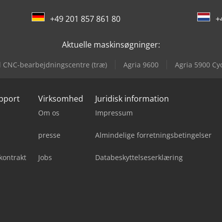
+49 201 857 861 80
+
Aktuelle maskinsøgninger:
il CNC-bearbejdningscentre (træ)
Agria 9600
Agria 5900 Cy
upport
Virksomhed
Juridisk information
Om os
Impressum
presse
Almindelige forretningsbetingelser
kontrakt
Jobs
Databeskyttelseserklæring