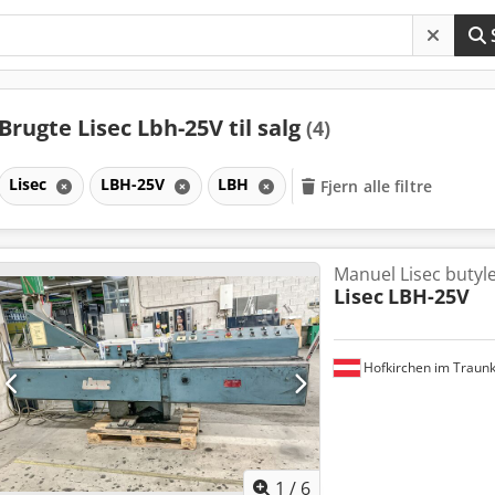
Brugte Lisec Lbh-25V til salg
(4)
Lisec
LBH-25V
LBH
Fjern alle filtre
Manuel Lisec butyl
Lisec
LBH-25V
Hofkirchen im Traunk
1
/
6