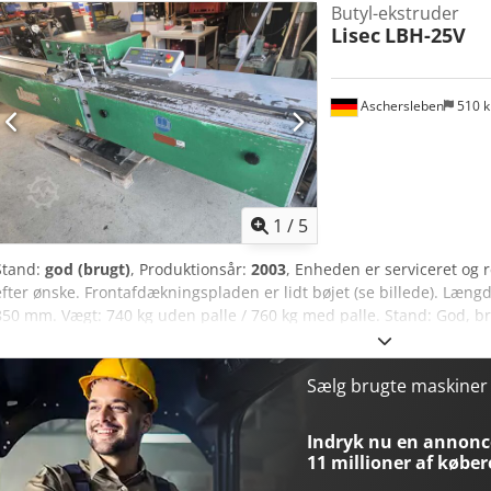
Butyl-ekstruder
Lisec
LBH-25V
Aschersleben
510 
1
/
5
Stand:
god (brugt)
, Produktionsår:
2003
, Enheden er serviceret og 
efter ønske. Frontafdækningspladen er lidt bøjet (se billede). Læ
850 mm. Vægt: 740 kg uden palle / 760 kg med palle. Stand: God, bru
Sælg brugte maskine
Indryk nu en annonce
11 millioner af køber