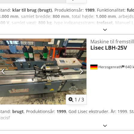
Stand:
klar til brug (brugt)
, Produktionsår:
1989
, Funktionalitet:
ful
3.000 mm
, samlet bredde:
800 mm
, total højde:
1.000 mm
, arbejd
400 V
, samlet vægt:
800 kg
, type indgangsstrøm:
trefaset
, Manuel L
årgang 1989, fuldt funktionel. Kapacitet for butylbeholderen: 2 patr
afstandsholderbredder fra 6–24 mm. Kan leveres fra lager i Hofkirc
Maskine til fremstil
Lisec
LBH-25V
Herzogenrath
640 
1
/
3
Stand:
brugt
, Produktionsår:
1999
, God Lisec ekstruder. År: 1999. 
Eocisf