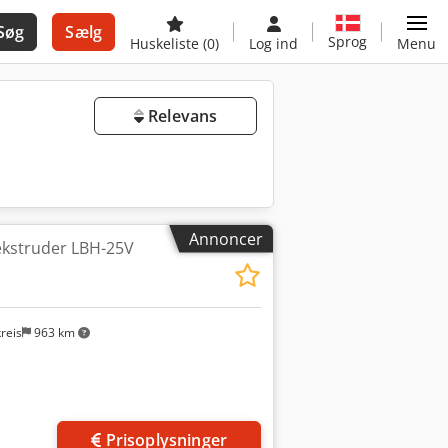
Søg
Sælg
Sprog
Huskeliste
(0)
Log ind
Menu
Relevans
Annoncer
ekstruder LBH-25V
reis
963 km
Prisoplysninger