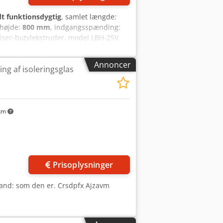
dt funktionsdygtig
, samlet længde:
shøjde:
800 mm
, indgangsspænding:
isec-butylekstruder, model LBH-25V,
oner á 7,5 kg. Butylanvendelse til
hen/Østrig. Codpszn Np Ijfx Acisrf
Annoncer
ling af isoleringsglas
km
Prisoplysninger
Stand: som den er. Crsdpfx Ajzavm