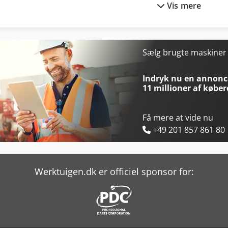
Vis mere
Holzkraft Llb 30
Lisec Vl-1N
Kaeser Sk 25
Lissmac Libelt 300
Kaeser Sk 25 T
Lissmac Lmk 400 Tfe/Dk
Sælg brugte maskine
Kapema Bm 25
Lissmac Sbm-L 1000 G1S2
Indryk nu en annonce
11 millioner af køber
Få mere at vide nu
+49 201 857 861 80
Werktuigen.dk er officiel sponsor for: