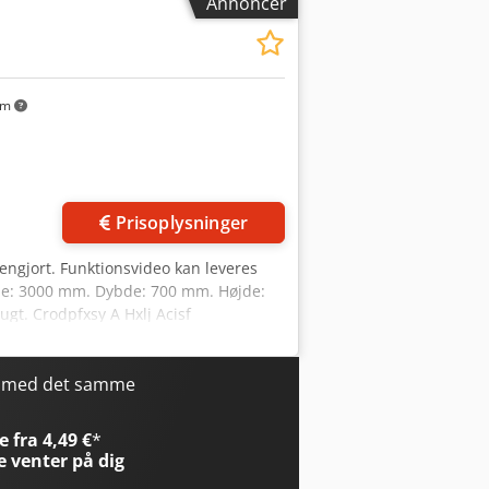
Annoncer
km
Prisoplysninger
rengjort. Funktionsvideo kan leveres
ngde: 3000 mm. Dybde: 700 mm. Højde:
gt. Crodpfxsy A Hxlj Acisf
r med det samme
 fra 4,49 €
*
e
venter på dig