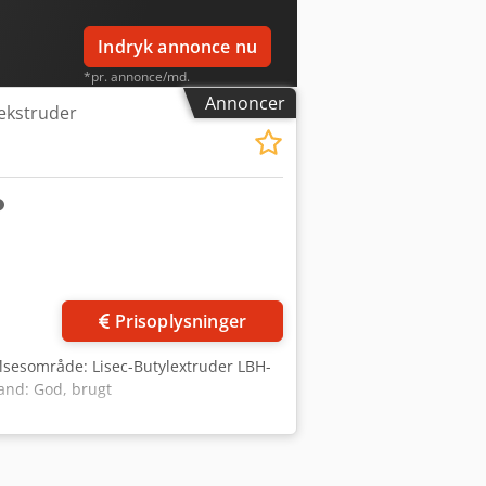
Indryk annonce nu
*pr. annonce/md.
Annoncer
 ekstruder
Prisoplysninger
lsesområde: Lisec-Butylextruder LBH-
and: God, brugt