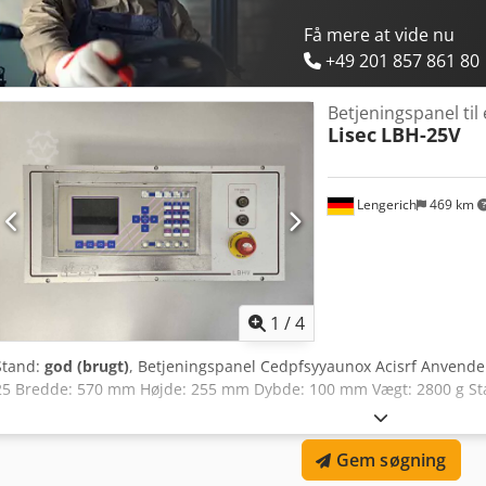
Få mere at vide nu
+49 201 857 861 80
Betjeningspanel til
Lisec
LBH-25V
Lengerich
469 km
1
/
4
Stand:
god (brugt)
, Betjeningspanel Cedpfsyyaunox Acisrf Anvende
25 Bredde: 570 mm Højde: 255 mm Dybde: 100 mm Vægt: 2800 g St
Gem søgning