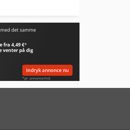
Schlebach Rbm 25
Yale Glp 25Vx
r med det samme
 fra 4,49 €
*
e
venter på dig
Indryk annonce nu
*pr. annonce/md.