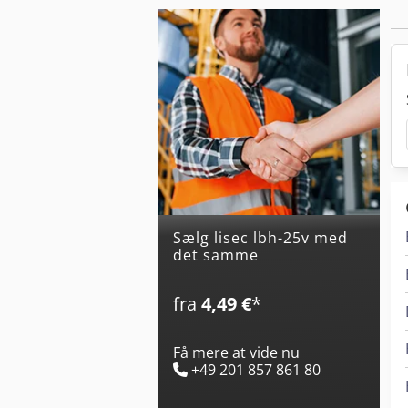
Sælg lisec lbh-25v med
det samme
fra
4,49 €
*
Få mere at vide nu
+49 201 857 861 80