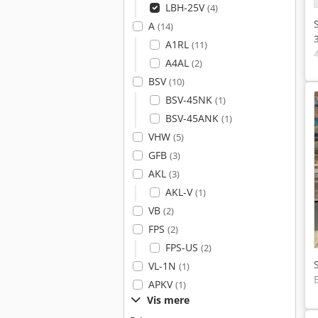
LBH-25V
(4)
A
(14)
A1RL
(11)
A4AL
(2)
BSV
(10)
BSV-45NK
(1)
BSV-45ANK
(1)
VHW
(5)
GFB
(3)
AKL
(3)
AKL-V
(1)
VB
(2)
FPS
(2)
FPS-US
(2)
VL-1N
(1)
APKV
(1)
Vis mere