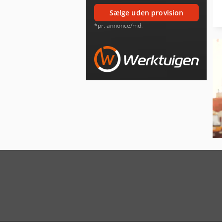
sælge uden provision
*pr. annonce/md.