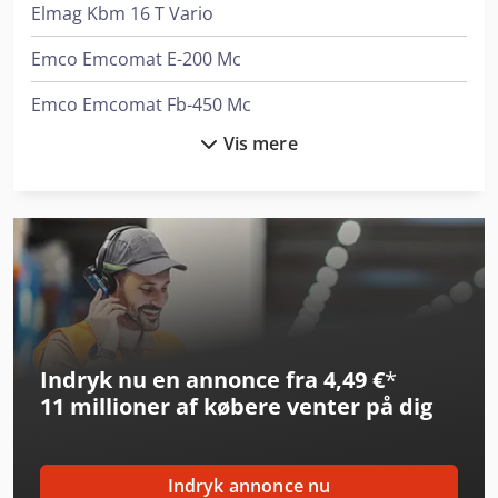
Elmag Kbm 16 T Vario
Emco Emcomat E-200 Mc
Emco Emcomat Fb-450 Mc
Vis mere
Emco Emcomat Fb-600 Mc
Emco Emcomill E350
Emco Emcoturn E45
Emco Maxxturn 95
Exeron Edm 310 Mf 30
Indryk nu en annonce fra 4,49 €
*
Exeron Edm 312 Mf 30
11 millioner af købere
venter på dig
Exeron Edm 313 Mf 30
Fehlmann Picomax 56 Top
Indryk annonce nu