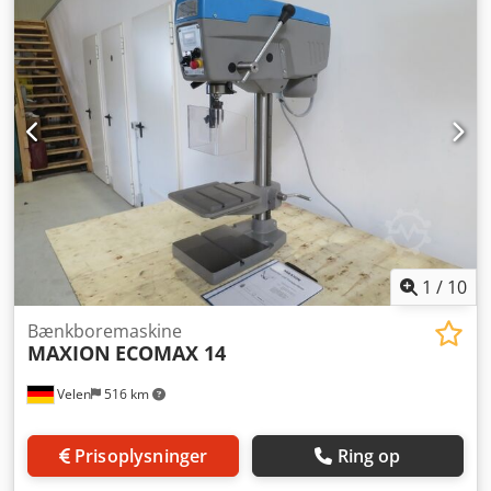
Digital hastighedsvisning - Bordjustering via tandstang -
Borebeskyttelse for pinoldiameter 60 mm - Nødstop-knap -
Brugsanvisning
1
/
10
Bænkboremaskine
MAXION
ECOMAX 14
Velen
516 km
Prisoplysninger
Ring op