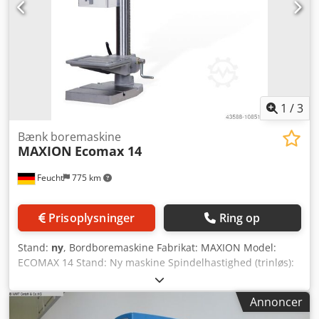
1
/
3
Bænk boremaskine
MAXION
Ecomax 14
Feucht
775 km
Prisoplysninger
Ring op
Stand:
ny
, Bordboremaskine Fabrikat: MAXION Model:
ECOMAX 14 Stand: Ny maskine Spindelhastighed (trinløs):
420 - 2.100 o/min Cjdpfx Asbbd Dcoi Serf Normalt
borekapacitet: 15 mm Standardudstyr: -
Annoncer
Motortotalbeskyttelse - Trinløs hastighedsregulering -