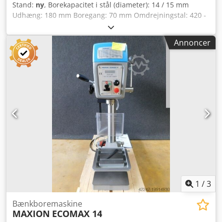
Stand:
ny
, Borekapacitet i stål (diameter): 14 / 15 mm
Udhæng: 180 mm Boregang: 70 mm Omdrejningstal: 420 -
2100 o/min Bord: 250 x 220 mm Afstand borehoved –
spændeflade maks.: 380 mm Samlet effektbehov: 0,5/1,0 /
Annoncer
400 kW / Volt Søjlediameter: 65 mm Værktøjsoptagelse: MK
2 Maskinvægt ca.: 0,08 t Mål (L x B x H): 0,4 x 0,5 x 0,9 m
Kampagnepris efterår/vinter 2023!! Præcis og
vibrationssvag standardboremaskine i moderne design.
Mange muligheder inkluderet. - Nødstop-slagknap - Fuld
motordækning Cedpjfg U Tgjfx Ai Sorf - Afstand spindel /
grundplade: 529 mm - T-notspor bredde: 10 mm
1
/
3
Bænkboremaskine
MAXION
ECOMAX 14