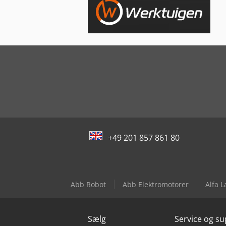
+49 201 857 861 80
Abb Robot
Abb Elektromotorer
Alfa 
Sælg
Service og s