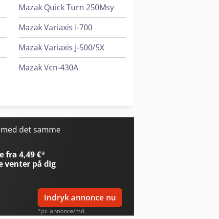
Mazak Quick Turn 250Msy
Mazak Variaxis I-700
Mazak Variaxis J-500/5X
Mazak Vcn-430A
Mazak Vcn-530C
Mazak Vtc-800/20Sr
r med det samme
 fra 4,49 €
*
e
venter på dig
Indryk annonce nu
*pr. annonce/md.