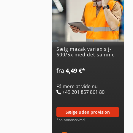
Sælg mazak variaxis j-
600/5x med det samme
fra
4,49 €
*
Få mere at vide nu
+49 201 857 861 80
sælge uden provision
*pr. annonce/md.