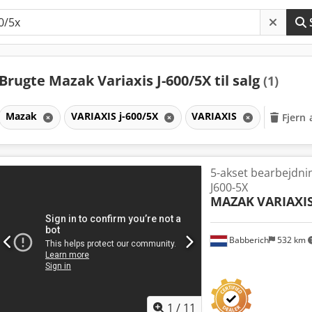
Brugte Mazak Variaxis J-600/5X til salg
(1)
Mazak
VARIAXIS j-600/5X
VARIAXIS
Fjern a
5-akset bearbejdn
J600-5X
MAZAK
VARIAXIS
Babberich
532 km
1
/
11