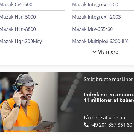
Mazak Cv5-500
Mazak Integrex J-200
Mazak Hcn-5000
Mazak Integrex J-200S
Mazak Hcn-8800
Mazak Mtv-655/60
Mazak Hqr-200Msy
Mazak Multiplex 6200-Ii Y
Vis mere
Mazak Hqr-250Msy
Mazak Multiplex 6300-Ii
Mazak Integrex E-500H Ii
Mazak Multiplex 6300-Ii Y
Mazak Integrex I-200S
Mazak Qt-Compact 200My
Sælg brugte maskine
Mazak Integrex I-200St
Mazak Quick Turn 200
Indryk nu en annonce
11 millioner af køber
Få mere at vide nu
+49 201 857 861 80