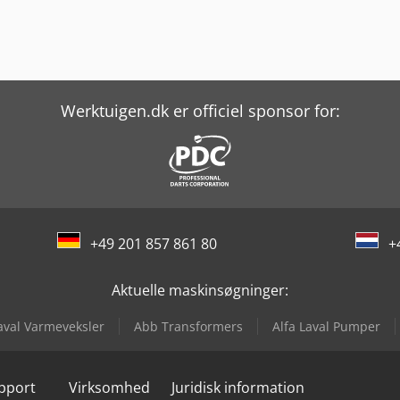
Werktuigen.dk er officiel sponsor for:
+49 201 857 861 80
+
Aktuelle maskinsøgninger:
Laval Varmeveksler
Abb Transformers
Alfa Laval Pumper
upport
Virksomhed
Juridisk information