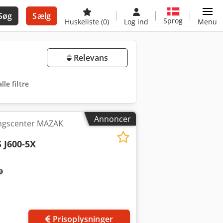
Søg
Sælg
Sprog
Huskeliste
(0)
Log ind
Menu
Relevans
lle filtre
Annoncer
ingscenter MAZAK
 J600-5X
Prisoplysninger