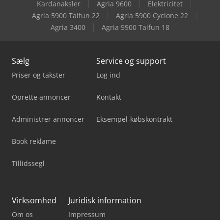
Kardanaksler
Agria 9600
Elektricitet
Panhans Bsb 600
Agria 5900 Taifun 22
Agria 5900 Cyclone 22
Agria 3400
Agria 5900 Taifun 18
Weinbrenner Gp 200
Sælg
Service og support
Priser og takster
Log ind
Oprette annoncer
Kontakt
Administrer annoncer
Eksempel-købskontrakt
Book reklame
Tillidssegl
Virksomhed
Juridisk information
Om os
Impressum