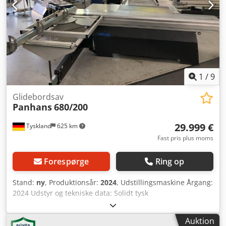
1
/
9
Glidebordsav
Panhans
680/200
29.999 €
Tyskland
625 km
Fast pris plus moms
Forespørge
Ring op
Stand:
ny
, Produktionsår:
2024
, Udstillingsmaskine Årgang:
2024 Udstyr og tekniske data: Solidt tysk
maskinkonstruktion til kantning, afkortning, formatering,
geringssavning osv. - Betjening ovenfra med
Auktion
betjeningspanel placeret i øjenhøjde, drejelig, inkl.