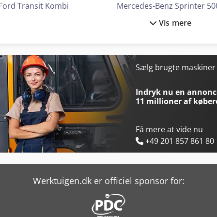
Ford Transit Kombi
Mercedes-Benz Sprinter 50
Vis mere
Iveco Eurocargo 75
Mercedes-Benz V
Krampe Hp 20 Carrier
Mercedes-Benz Vario
Kögel Box
Peugeot Boxer
Sælg brugte maskine
Kögel Cargo
Peugeot Partner
Indryk nu en annonce
11 millioner af køber
Få mere at vide nu
+49 201 857 861 80
Werktuigen.dk er officiel sponsor for: