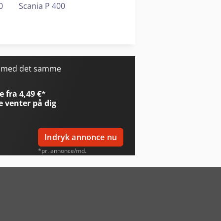
0
Scania P 400
Scania R 500
Vw Crafter 35
r med det samme
 fra 4,49 €
*
e
venter på dig
Indryk annonce nu
*pr. annonce/md.