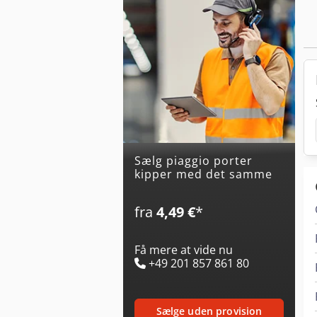
Sælg piaggio porter
kipper med det samme
fra
4,49 €
*
Få mere at vide nu
+49 201 857 861 80
sælge uden provision