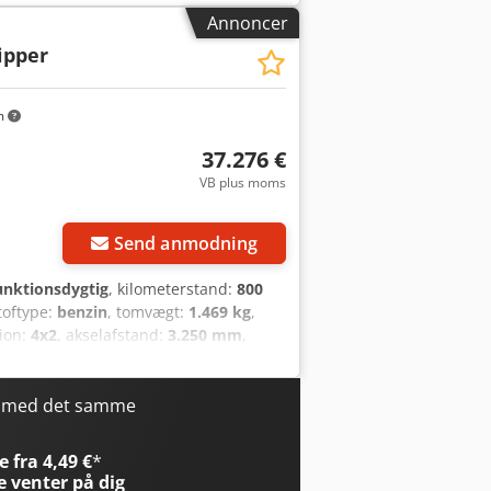
helst garanti – alle oplysninger uden
Annoncer
ipper
m
37.276 €
VB plus moms
Send anmodning
funktionsdygtig
, kilometerstand:
800
toftype:
benzin
, tomvægt:
1.469 kg
,
tion:
4x2
, akselafstand:
3.250 mm
,
agkabine
, geartype:
mekanisk
, antal
5
, Udstyr:
ABS, airbag, anden
tetsprogram (ESP), fuld
r med det samme
ggio NP6 Benzinmotor, kan køre på
g Elektriske spejle Maytec
 fra 4,49 €
*
iner 2180x1640x300 mm, gulv af
e
venter på dig