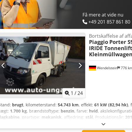
stålplade, sider af aluminium, vægt ca. 175 kg Rustfri stålkasse på 
stålkasse bag førerhuset Hvis du har spørgsmål, står hr. Wortmann 
Få mere at vide nu
+49 201 857 861 80
Bortskaffelse af aff
Piaggio
Porter 
IRIDE Tonnenlif
Kleinmüllwagen 
Wendelstein
776 k
1
/
24
Stand:
brugt
, kilometerstand:
54.743 km
, effekt:
61 kW (82,94 hk)
, 
vægt:
1.700 kg
, brændstoftype:
benzin
, farve:
hvid
, akslekonfigurat
dagkabine
, geartype:
mekanisk
, affjedring:
stål
, Produktionsår:
20
hydraulik, lavt støjniveau
, Lille affaldsbil: Codpfx Anjqxt A Ss Eorf
IRIDE affaldsopbygning - Førstegangsregistrering (EZ): - Kilometerst