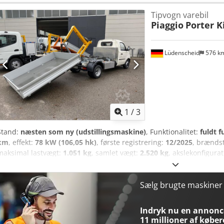
– ændringer og mellemsalg forbeholdes – salg sker uden nogen som 
Tipvogn varebil
ansvar! Csdpsxc Napjfx An Esrf
Piaggio
Porter K
Lüdenscheid
576 k
1
/
3
Stand:
næsten som ny (udstillingsmaskine)
, Funktionalitet:
fuldt 
km
, effekt:
78 kW (106,05 hk)
, første registrering:
12/2025
, brænds
maksimal lastvægt:
1.051 kg
, samlet vægt:
2.520 kg
, akslekonfigura
brændstof:
flydende petroleumsgas (LPG)
, farve:
hvid
, førerhus:
d
gear:
5
, emissionsklasse:
Euro 6
, antal sæder:
2
, Produktionsår:
202
brændstoftank, centrallås, elektrisk rudehejs, elektronisk stabili
Sælg brugte maskine
servicehistorik, klimaanlæg, lastbilregistrering, servostyring
, Pia
benzin og LPG gas Bagakslen har tvillingemonterede hjul Klimaanlæ
Indryk nu en annonce
tiprammeopbygning A-R-L10, løftekapacitet 1500 kg Inkl. lad-conta
11 millioner af køber