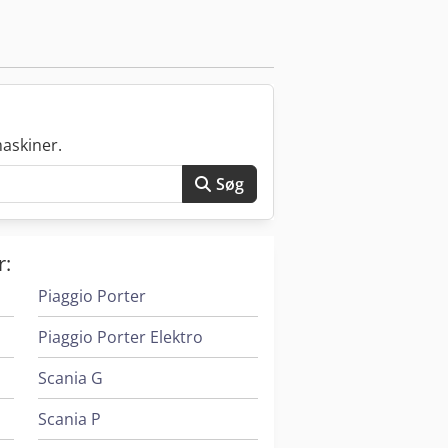
 130 km/t - Egenvægt: ; Tilladt
lslys - Tønnelifter - Tip med hydraulisk
ideo af dette tilbud kan ses på Hele
tilmeld dig vores NYHEDSBREV! Der tages
askiner.
Søg
r:
Piaggio Porter
Piaggio Porter Elektro
Scania G
Scania P