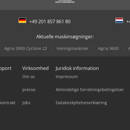
+49 201 857 861 80
+
Aktuelle maskinsøgninger:
Agria 5900 Cyclone 22
Honingmaskiner
Agria 9600
upport
Virksomhed
Juridisk information
Om os
Impressum
presse
Almindelige forretningsbetingelser
kontrakt
Jobs
Databeskyttelseserklæring