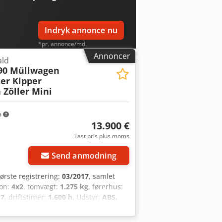
siden Crjdpfxoza El Ro An Esf Rustfri
gerne til rådighed.
Indryk annonce nu
*pr. annonce/md.
Annoncer
ald
S90 Müllwagen
ter Kipper
Zöller Mini
m
13.900 €
Fast pris plus moms
Send anmodning
første registrering:
03/2017
, samlet
ion:
4x2
, tomvægt:
1.275 kg
, førerhus:
17
, driftstimer:
1.600 h
, Udstyr:
ABS,
 - Piaggio - Porter, type: S90CGWSUP -
and; driftstimer - Piaggio MultiTech