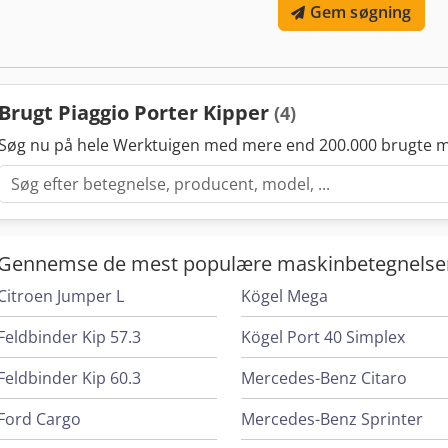
Gem søgning
benzinmotor, 1299ccm; 61 kW - Manuel gearkasse - Maks. hastighed:
totalvægt: - 3570 mm x 1395 mm x 1705 mm (l x b x h) - Gult advarse
støtte - Sideklapper til læsning - Kommunalt køretøj fra 1. ejer En v
vores vognpark findes på Få tilsendt alle nye køretøjer pr. mail – 
forbehold for fejl og mellemsalg!
Brugt Piaggio Porter Kipper
(4)
Søg nu på hele Werktuigen med mere end 200.000 brugte m
Gennemse de mest populære maskinbetegnelse
Citroen Jumper L
Kögel Mega
Feldbinder Kip 57.3
Kögel Port 40 Simplex
Feldbinder Kip 60.3
Mercedes-Benz Citaro
Ford Cargo
Mercedes-Benz Sprinter