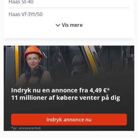
Haas St-40
Haas Vf-3Yt/50
Vis mere
Heller H 2000
Heller H 5000
Heller H 6000
Heller Hf 5500
Herbold Sms 30/50
Indryk nu en annonce fra 4,49 €
*
Hurco Vmx 50 I
11 millioner af købere
venter på dig
Kelch Sk 50
Knuth Kpb 30
Indryk annonce nu
Linde H 50
*pr. annonce/md.