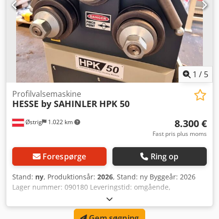
1
/
5
Profilvalsemaskine
HESSE by SAHINLER
HPK 50
8.300 €
Østrig
1.022 km
Fast pris plus moms
Forespørge
Ring op
Stand:
ny
, Produktionsår:
2026
, Stand: ny Byggeår: 2026
Lager nummer: 090180 Leveringstid: omgående,
mellemsalg forbeholdes Oprindelsesland: Tyrkiet Pris:
8.300 € Leasingrate: 160,19 € På lager: 1 Akseldiameter: 50
Gem søgning
mm Øvre valse diameter: 152 mm Nedre valse diameter: