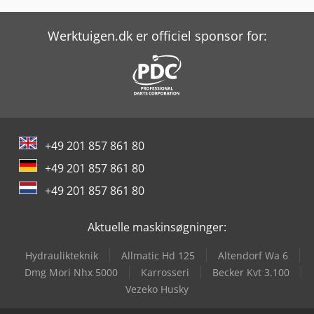
Sahinler Bt 114 - S
Sahinler Hkm 40
Werktuigen.dk er officiel sponsor for:
Sahinler Hkm 45
Sahinler Hkm 60
Sahinler Hkm 65
+49 201 857 861 80
Sahinler Hkm 85
+49 201 857 861 80
Sahinler Hpk 100
+49 201 857 861 80
Sahinler Hpk 80
Aktuelle maskinsøgninger:
Sahinler Sdk 6
Hydraulikteknik
Allmatic Hd 125
Altendorf Wa 6
Sahinler Sdk 8
Dmg Mori Nhx 5000
Karrosseri
Becker Kvt 3.100
Vezeko Husky
Tauring Delta 50