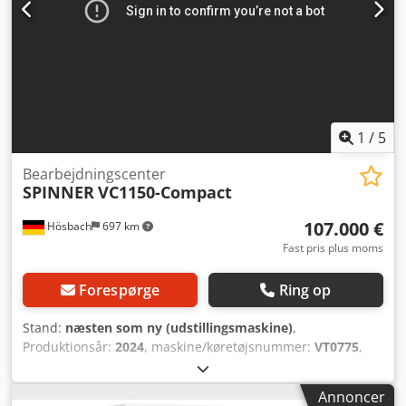
1
/
5
Bearbejdningscenter
SPINNER
VC1150-Compact
107.000 €
Hösbach
697 km
Fast pris plus moms
Forespørge
Ring op
Stand:
næsten som ny (udstillingsmaskine)
,
Produktionsår:
2024
, maskine/køretøjsnummer:
VT0775
,
Funktionalitet:
fuldt funktionsdygtig
, Udstyr:
rotationshastighed trinløst variabel, spåntransportør
,
Annoncer
SPINNER VC1150 vandret bearbejdningscenter,