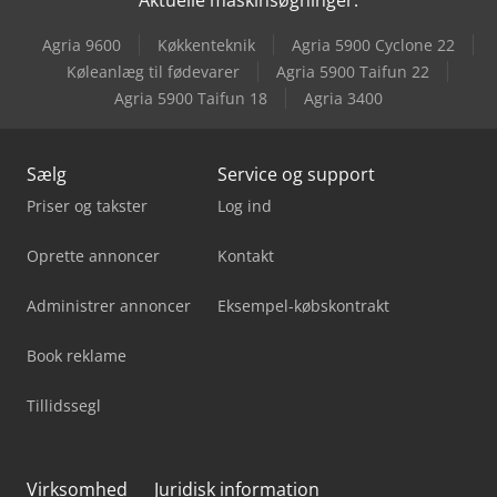
Spinner Vc750
Agria 9600
Køkkenteknik
Agria 5900 Cyclone 22
Spinner Vc850
Køleanlæg til fødevarer
Agria 5900 Taifun 22
Agria 5900 Taifun 18
Agria 3400
Voumard 5A
Sælg
Service og support
Priser og takster
Log ind
Oprette annoncer
Kontakt
Administrer annoncer
Eksempel-købskontrakt
Book reklame
Tillidssegl
Virksomhed
Juridisk information