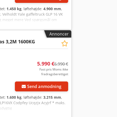
tet:
1.450 kg
, løftehøjde:
4.900 mm
,
r
, Velholdt Yale gaffeltruck GLP 16 VK
g og meget mere Ved spørgsmål om
Annoncer
as 3,2M 1600KG
5.990 €
6.990 €
Fast pris Moms ikke
fradragsberettiget
Send anmodning
tet:
1.600 kg
, løftehøjde:
3.215 mm
,
GLP16VX Codpfey Ucqzjx Acyjrf * maks.
sdygtig