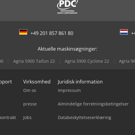
+49 201 857 861 80
+
Aktuelle maskinsøgninger:
00
Agria 5900 Taifun 22
Agria 5900 Cyclone 22
Agria 9
upport
Virksomhed
Juridisk information
Om os
Impressum
presse
Almindelige forretningsbetingelser
kontrakt
Jobs
Databeskyttelseserklæring