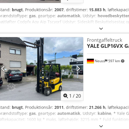
Stand:
brugt
, Produktionsår:
2007
, driftstimer:
15.883 h
, løftekapaci
brændstoftype:
gas
, geartype:
automatisk
, Udstyr:
hovedbeskytte
højtløfter Codpfx Aoy Aip Tscyorf Udstyr: Sideskift Beskyttelsesta
udstyret, ring venligst. Forbehold for fejl og mellemsalg!
Frontgaffeltruck
YALE
GLP16VX G
Neuss
597 km
1
/
20
Stand:
brugt
, Produktionsår:
2011
, driftstimer:
21.266 h
, løftekapaci
brændstoftype:
gas
, geartype:
automatisk
, Udstyr:
kabine
, * Yale 
løftekapacitet: 1600 kg * maks. løftehøjde: 3215 mm * Fuld funktion