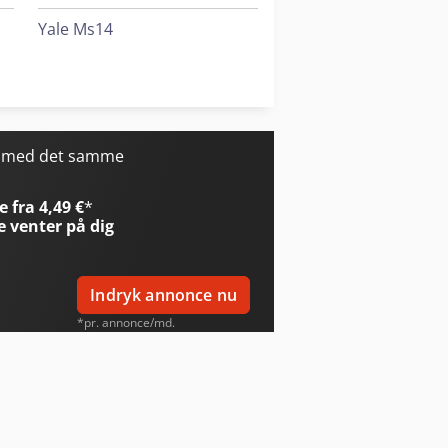
Yale Ms14
Yale Ms16
Yale Reach Truck
r med det samme
 fra 4,49 €
*
e
venter på dig
Indryk annonce nu
*pr. annonce/md.