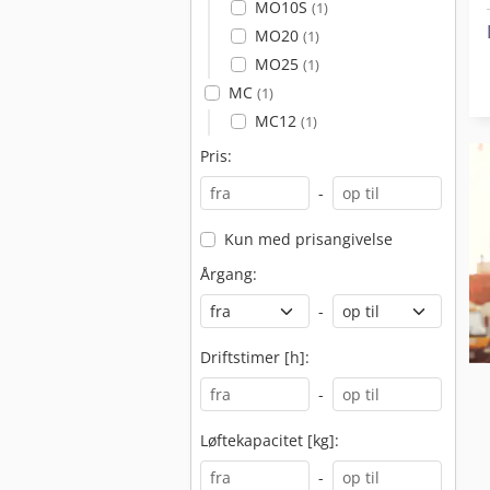
MO10S
(1)
MO20
(1)
MO25
(1)
MC
(1)
MC12
(1)
Pris:
-
Kun med prisangivelse
Årgang:
-
Driftstimer [h]:
-
Løftekapacitet [kg]:
-