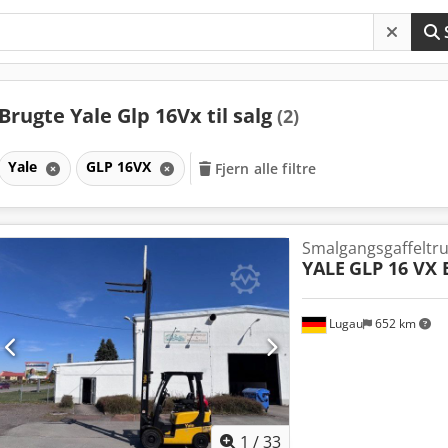
Brugte Yale Glp 16Vx til salg
(2)
Yale
GLP 16VX
Fjern alle filtre
Smalgangsgaffeltr
YALE
GLP 16 VX 
Lugau
652 km
1
/
33