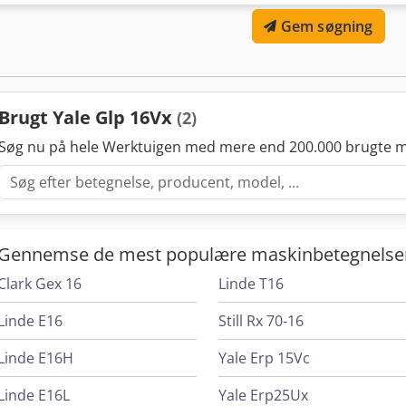
Gem søgning
Brugt Yale Glp 16Vx
(2)
Søg nu på hele Werktuigen med mere end 200.000 brugte m
Gennemse de mest populære maskinbetegnelse
Clark Gex 16
Linde T16
Linde E16
Still Rx 70-16
Linde E16H
Yale Erp 15Vc
Linde E16L
Yale Erp25Ux