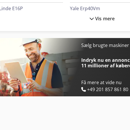
Linde E16P
Yale Erp40Vm
Vis mere
Linde E16Ph
Yale Gdp 40Vx5
Linde L16
Yale Glp 25Vx
Linde L16R
Yale Glp 35Vx
Sælg brugte maskine
Linde R16
Yale Mp16
Indryk nu en annonce
11 millioner af køber
Få mere at vide nu
+49 201 857 861 80