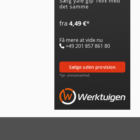
Sælg yale glp 16vx med
det samme
fra
4,49 €
*
Få mere at vide nu
+49 201 857 861 80
sælge uden provision
*pr. annonce/md.