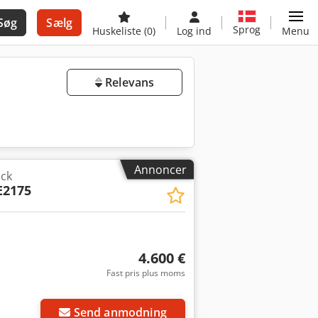
Søg
Sælg
Sprog
Huskeliste
(0)
Log ind
Menu
Relevans
Annoncer
uck
E2175
4.600 €
Fast pris plus moms
Send anmodning