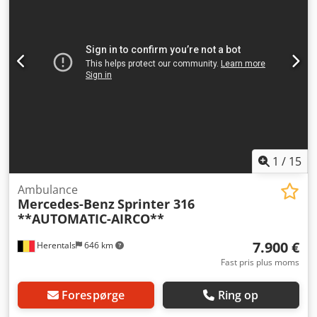
1
/
15
Ambulance
Mercedes-Benz
Sprinter 316
**AUTOMATIC-AIRCO**
7.900 €
Herentals
646 km
Fast pris plus moms
Forespørge
Ring op