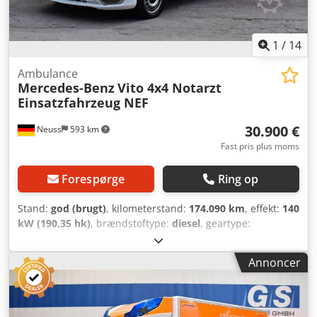
1
/
14
Ambulance
Mercedes-Benz
Vito 4x4 Notarzt
Einsatzfahrzeug NEF
30.900 €
Neuss
593 km
Fast pris plus moms
Forespørge
Ring op
Stand:
god (brugt)
, kilometerstand:
174.090 km
, effekt:
140
kW (190,35 hk)
, brændstoftype:
diesel
, geartype:
automatisk
, emissionsklasse:
Euro 6
, Produktionsår:
2020
,
Anvendelsesformål: Godstransport Motorkapacitet: 1.950
Annoncer
cm³ Teknisk stand: god Visuel stand: god Kontakt Christian
Theißen for yderligere information. Producent: Mercedes
Benz Type: Vito 4x4 NEF – akutlægebil Årgang: 2020
Produkttype: Brugt Data: Første registrering: 08/2020