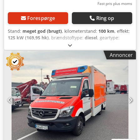
Fast pris plus moms
Forespørge
Ring op
Stand:
meget god (brugt)
, kilometerstand:
100 km
, effekt:
125 kW (169,95 hk)
, brændstoftype:
diesel
, geartype:
automatisk
, Anvendelsesformål: Godstransport
Motorvolumen: 1.950 cc Egenvægt: 5.000 kg Tilladt
Annoncer
totalvægt: 3.870 kg Teknisk stand: Meget god Optisk stand:
Meget god Kontakt Christian Theißen for yderligere
information. Fabrikant: Mercedes Benz / WAS Model:
Sprinter Ambulance Årgang: 2026 Produkttype: Ny Data:
Førstegangsregistrering: Ny bil med fabriksgaranti og uden
registrering Bemærkning: Den angivne pris inkluderer
allerede det installerede Powerload-system. Køretøjet
sælges sammen med en fabriksny Stryker-båre.
Tillægsprisen herfor er yderligere 23.900,00 EUR netto.
Kilometerstand: 100 km Brændstoftype: Diesel
Gearkassetype: Automatgear Motorydelse/volumen: 125
kW / 1.950 cm³ Tilladt totalvægt: 5.000 kg Egenvægt: 3.870
kg Miljømærke: Grøn / Euro 6 Farve: Hvid med folie