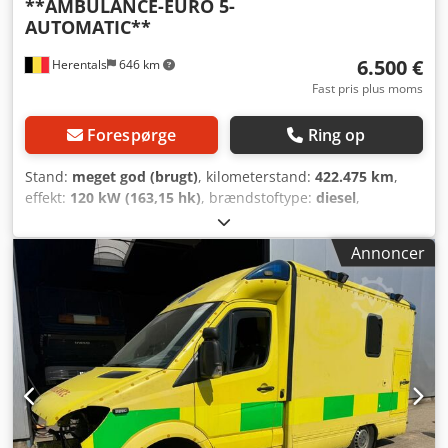
**AMBULANCE-EURO 5-
AUTOMATIC**
6.500 €
Herentals
646 km
Fast pris plus moms
Forespørge
Ring op
Stand:
meget god (brugt)
, kilometerstand:
422.475 km
,
effekt:
120 kW (163,15 hk)
, brændstoftype:
diesel
,
geartype:
automatisk
, første registrering:
03/2010
,
emissionsklasse:
Euro 5
, farve:
gul
, Produktionsår:
2010
,
Annoncer
BELGISK ANNONCE = Yderligere oplysninger =
Motorkapacitet: 2.143 cm³ Csdpfozphhfox Aixsha
Egenvægt: 2.950 kg Nyttelast: 550 kg Totalvægt: 3.500 kg
Teknisk stand: meget god Visuel stand: meget god Kontakt
Thierry Leemans for at få flere oplysninger.