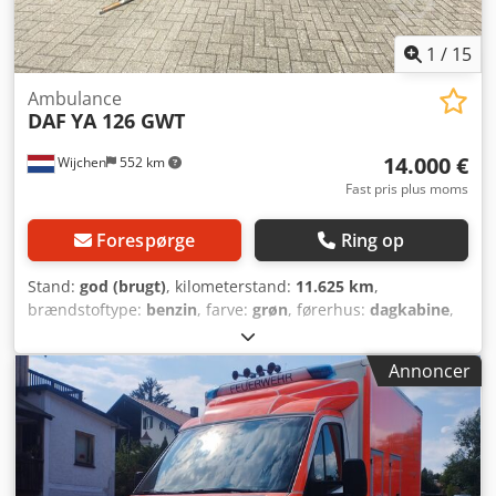
1
/
15
Ambulance
DAF
YA 126 GWT
14.000 €
Wijchen
552 km
Fast pris plus moms
Forespørge
Ring op
Stand:
god (brugt)
, kilometerstand:
11.625 km
,
brændstoftype:
benzin
, farve:
grøn
, førerhus:
dagkabine
,
Produktionsår:
1957
, Anvendelsesområde: Godstransport
Codpfetpm Hyjx Aixsha Ratplacering: Venstre Egenvægt:
Annoncer
3.740 kg Teknisk stand: God Optisk stand: God
Produktionsland: NL Kontakt Vink Machinery for yderligere
oplysninger. DAF YA126 Ambulancetransport * 1957 *
Benzin * 11.625 kilometer * Udstyret med varme foran og
bagved * Med tilbehør * Egenvægt: 3.740 kg * Inkl.
lastbilens registreringsattest * Ingen registreringspapirer