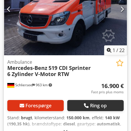
til traileren * MARGE!
1
/
22
Ambulance
Mercedes-Benz
519 CDI Sprinter
6 Zylinder V-Motor RTW
16.900 €
Schliersee
963 km
Fast pris plus moms
Forespørge
Ring op
Stand:
brugt
, kilometerstand:
150.000 km
, effekt:
140 kW
(190,35 hk)
, brændstoftype:
diesel
, geartype:
automatisk
,
akselafstand:
3.665 mm
, samlet vægt:
5.000 kg
, tomvægt: