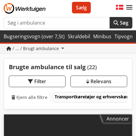
Sælg
Søg
Bugseringsvogn (over 7,5t)
Skraldebil
Minibus
Tipvogn
/ ... / Brugt ambulance
Brugte ambulance til salg
(22)
Filter
Relevans
Transportkøretøjer og erhvervskøretø
Fjern alle filtre
Annoncer