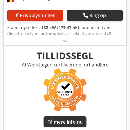
Prisoplysninger
Ring op
Stand:
ny
, effekt:
132 kW (179,47 hk)
, brændstoftype:
diesel
, geartype:
automatisk
, akslekonfiguration:
4x2
,
akselafstand:
4.490 mm
, emissionsklasse:
Euro 6
, farve:
anden
, affjedring:
stål
, Produktionsår:
2025
, Udstyr:
ABS,
centrallås, fartpilot, sodfilter
, = Yderligere muligheder og
TILLIDSSEGL
udstyr = - Elektriske sidespejle - Elektriske vinduer -
Hastighedsbegrænser - Partikelfilter - Bakkamera -
Af Werktuigen certificerede forhandlere
Stabilitetskontrol - Standard aircondition = Yderligere
oplysninger = Bremser: Skivebremser Affjedring:
Bladaffjedring Foraksel: Styret Højde: 259 cm Cjdpfxeyy Sidj
Aixeha Skader: ingen
Få mere info nu