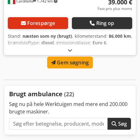
39.000 €
Carditello
1.742 km
Fast pris plus moms
Forespørge
Ring op
Stand:
næsten som ny (brugt)
, kilometerstand:
86.000 km
,
brændstoftype:
diesel
, emissionsklasse:
Euro 6
,
Produktionsår:
2023
, FIAT DUCATO ÅR 2023, MOTOR 2.2MJT
MED 140HK, 86.000 KM, AMBULANCEOPBYGNING,
Gem søgning
INDVENDIG KAMERA, PARKERINGSSENSORER, BAKKAMERA.
FINANSIERING MULIG. 1 ÅRS GARANTI. Csdpfx Aijxfg
Eujxeha
Brugt ambulance
(22)
Søg nu på hele Werktuigen med mere end 200.000
brugte maskiner.
Søg