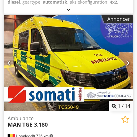
diesel
, geartype:
automatisk
, akslekonfiguration:
4x2
,
akselafstand:
4.490 mm
, emissionsklasse:
Euro 6
, farve:
anden
, affjedring:
stål
, Produktionsår:
2025
, Udstyr:
ABS,
Annoncer
centrallås, fartpilot, sodfilter
, = Yderligere muligheder og
tilbehør = - Elektriske sidespejle - Elruder Codpfjyy Sikox
Aixeha - Hastighedsbegrænser - Partikelfilter - Bakkamera -
Stabilitetskontrol = Yderligere oplysninger = Bremser:
skivebremser Affjedring: bladfjedre Foraksel: styrende
Højde: 259 cm Skader: ingen
1
/
14
Ambulance
MAN
TGE 3.180
Hooglede
726 km