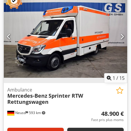
Benz / Fahrtec Model: Sprinter ambulance Årgang: 2019
Produkttype: Brugt Data: Csdpfx Aexc Hqxeixoha
Brændstoftype: Diesel Kilometertal: 212.908 km Gearkasse:
Automatgear Motorydelse/Slagvolumen: 140 kW / 2.987 cc
Tilladt totalvægt: 5.500 kg Miljømærke: Grøn / Euro 6 Farve:
Hvid med folieapplikation Særlige egenskaber: Kørelys,
klimaanlæg, sæder: 2 foran / 3 bagi, airbag, elektriske
vinduer og sidespejle, centrallås, hjælpearme varme, ABS,
ESP, CD-radio, servostyring, tågelygter Trykkammer-
højttaler Martin-anlæg LED-lysanlæg Ulykkesdataboks
Fodkontakt til advarselssystem Bakkamera Ambulancebord
med universal bårebeslag Bemærkning: Skade på kassen
Placering: 41468 Neuss Straks tilgængelig
1
/
15
Ambulance
Mercedes-Benz
Sprinter RTW
Rettungswagen
48.900 €
Neuss
593 km
Fast pris plus moms