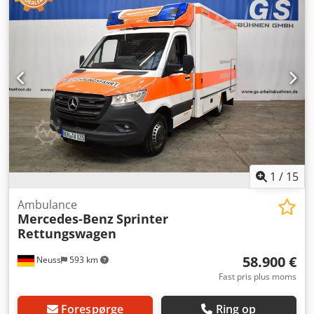
NEF - Akutlægebil Årgang: 2019 Produktkategori: Brugt
Data: Først indregistreret: 09/2019 Brændstoftype: Diesel
Kilometertal: 104.327 km Gearkasse: Automatgear Drivlinje:
Firehjulstræk Motoreffekt/Volumen: 140 kW / 1.950 cm³
Tilladt totalvægt: 3.200 kg Miljømærkning: Grøn / Euro 6
Farve: Hvid med folieindpakning Chjdjygg I Tspfx Aixja
Udstyr: Kørelys, klimaanlæg, 3 sædepladser, airbag,
elektriske vinduer og sidespejle, centrallås, ABS, ESP,
radio, servostyring Bemærk: I henhold til DIN 75059:
Trykkammerhøjttaler, Martin-anlæg, LED-lysanlæg,
ulykkesdataprotektor, termorum, kølerum, mobil håndfri,
skab i bagområdet, lægesæde, arbejdsbord Placering:
1
/
15
41468 Neuss Straks tilgængelig
Ambulance
Mercedes-Benz
Sprinter
Rettungswagen
58.900 €
Neuss
593 km
Fast pris plus moms
Forespørge
Ring op