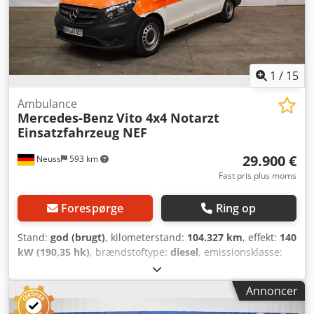
Elektriske vinduer og sidespejle, Centrallås, ABS, ESP,
Radio, Servostyring Bemærk: I henhold til DIN 75059:
Trykkammerhøjttaler, Martin-anlæg, LED-signaludstyr,
Ulykkesdatamodul, Termorum, Kølerum, Bluetooth håndfri
til mobil, Skab i bagområdet, Lægesæde, Arbejdsbord
1
/
15
Placering: 41468 Neuss Leveringsklar med det samme
Ambulance
Mercedes-Benz
Vito 4x4 Notarzt
Einsatzfahrzeug NEF
29.900 €
Neuss
593 km
Fast pris plus moms
Forespørge
Ring op
Stand:
god (brugt)
, kilometerstand:
104.327 km
, effekt:
140
kW (190,35 hk)
, brændstoftype:
diesel
, emissionsklasse:
Euro 6
, Produktionsår:
2019
, Anvendelsesformål:
Godstransport Motorstørrelse: 1.950 cc Teknisk stand: God
Annoncer
Visuel stand: God Kontakt Christian Theißen for yderligere
oplysninger. Producent: Mercedes Benz Model: Vito 4x4