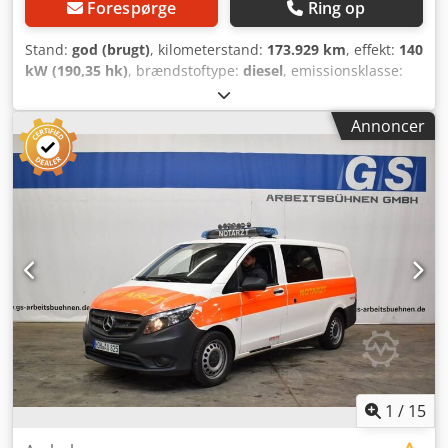
Forespørge
Ring op
Stand:
god (brugt)
, kilometerstand:
173.929 km
, effekt:
140
kW (190,35 hk)
, brændstoftype:
diesel
, emissionsklasse:
Euro 6
, Produktionsår:
2018
, Anvendelsesformål:
Godstransport Motorvolumen: 2.987 cc Teknisk stand: god
Annoncer
Optisk stand: god Kontakt Christian Theißen for yderligere
oplysninger. Fabrikant: Mercedes Benz / Fahrtec Model:
Sprinter RTW Ambulance Årgang: 2018 Produktkategori:
Brugt Data: Første registrering: 01/2018 Kilometerstand:
173.929 km Brændstoftype: Diesel Gearkassetype:
Automatisk Motorydelse/volumen: 140 kW / 2.987 Tilladt
totalvægt: 5.000 kg Egenvægt: 4.430 kg Miljømærkat: Grøn /
Euro 6 Farve: Hvid med folieindpakning Udstyr: Kørelys,
klimaanlæg, sæder: 2 foran / 3 bag, omskifteligt blåt
traume-lys, airbag, elektriske vinduer og sidespejle,
centrallås, parkeringsvarmer, ABS, ESP, radio, servostyring,
tågelygter Særlige funktioner: I henhold til DIN EN 1789: -
Trykkammerhøjttaler - Martin-hornsystem - LED-lysanlæg -
Ulykkesdataskriver - Termorumsboks Csdpfjygg I Hox
1
/
15
Aixjha - Køleboks - Fodkontakt til advarselsanlæg -