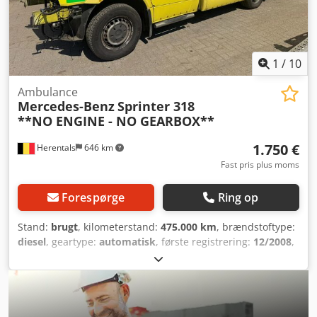
1
/
10
Ambulance
Mercedes-Benz
Sprinter 318
**NO ENGINE - NO GEARBOX**
1.750 €
Herentals
646 km
Fast pris plus moms
Forespørge
Ring op
Stand:
brugt
, kilometerstand:
475.000 km
, brændstoftype:
diesel
, geartype:
automatisk
, første registrering:
12/2008
,
farve:
gul
, Produktionsår:
2008
, UDEN MOTOR UDEN
GEARKASSE BELGISK REGISTRERINGSDOKUMENT =
Yderligere oplysninger = Antal cylindre: 6 Cedpfjzmak Tsx
Aixoha Kontakt Thierry Leemans for yderligere information.