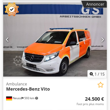
Produktionsår:
2015
, Udstyr:
ABS, centrallås, klimaanlæg,
Annoncer
servostyring
, = Yderligere muligheder og udstyr = -
Bladaffjedring - Elektriske vinduer - Førerairbag -
Radio/CD-afspiller - Sidebars - Solskærm - Justerbart rat -
Skillevæg med vindue = Yderligere oplysninger = Chsdpjy
N Ufysfx Aixoa Kabine: enkel Antal cylindre: 3
Motorvolumen: 1.968 ccm Egenvægt: 2.673 kg Skader:
ingen Registreringsnummer: GN-021-T
1
/
15
Ambulance
Mercedes-Benz
Vito
24.500 €
Neuss
593 km
Fast pris plus moms