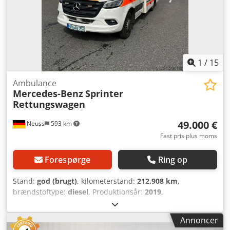
2 foran / 3 bag, airbag, elektriske vinduer og sidespejle,
centrallås, parkeringsvarmer, ABS, ESP, CD-radio,
servostyring, tågelygter Trykkammerhøjtaler Martin-anlæg
LED-lysanlæg Ulykkesdatasorterer Fodkontakt til
advarselssystem Bakkamera Ambulancebord med
universalbåreholder Placering: 41468 Neuss Straks
1
/
15
tilgængelig
Ambulance
Mercedes-Benz
Sprinter
Rettungswagen
49.000 €
Neuss
593 km
Fast pris plus moms
Forespørge
Ring op
Stand:
god (brugt)
, kilometerstand:
212.908 km
,
brændstoftype:
diesel
, Produktionsår:
2019
,
Anvendelsesformål: Godstransport Totalvægt: 5.500 kg
Teknisk stand: god Visuel stand: god Kontakt Christian
Annoncer
Theißen for yderligere oplysninger. Producent: Mercedes