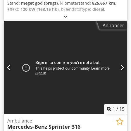
Stand:
meget god (brugt)
, kilometerstand:
825.657 km
,
effekt:
120 kW (163,15 hk)
, brændstoftype:
diesel
,
geartype:
automatisk
, første registrering:
07/2015
, farve:
gul
, Produktionsår:
2015
, Udstyr:
klimaanlæg
, AdBlue-
Annoncer
system: Ja Motorens slagvolumen: 2.143 cm³ Egenvægt:
2.800 kg Nyttelast: 700 kg Chodpfjzpzrwex Aixea Totalvægt:
3.500 kg Teknisk stand: meget god Visuel stand: meget god
Kontakt Thierry Leemans for yderligere information.
1
/
15
Ambulance
Mercedes-Benz
Sprinter 316