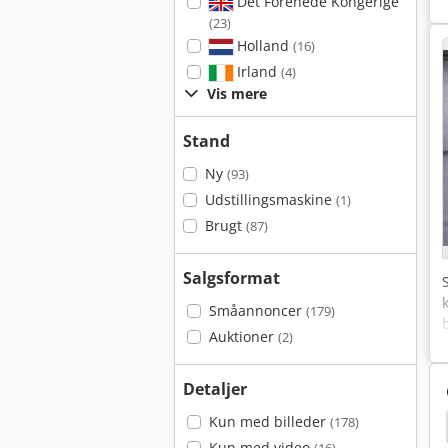
Det Forenede Kongerige
(23)
Holland
(16)
Irland
(4)
Vis mere
Stand
Ny
(93)
Udstillingsmaskine
(1)
Brugt
(87)
Salgsformat
Småannoncer
(179)
Auktioner
(2)
Detaljer
Kun med billeder
(178)
Kun med video