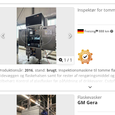
Inspektør for tomm
Freising
888 km
Anmod om flere
bille
1
/
1
Produktionsår:
2016
, stand:
brugt
, Inspektionsmaskine til tomme fla
sidevæggen og flaskehalsen samt for rester af rengøringsmiddel o
(tilbehør): Kontrol af glasflasker før påfyldning af drikkevarer. Csd
påfyldningslinje: 44.000 flasker/time. Kapacitet ved påfyldningsmas
Materiale: Kabinet i rustfrit stål. Placering: I et stående kabinet på
Flaskevasker
kabinet; betjeningspanel.
GM Gera