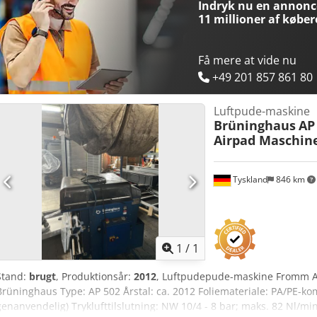
Indryk nu en annonce
11 millioner af køber
Få mere at vide nu
+49 201 857 861 80
Luftpude-maskine
Brüninghaus
AP
Airpad Maschin
Tyskland
846 km
Anmod om flere
bille
1
/
1
Stand:
brugt
, Produktionsår:
2012
, Luftpudepude-maskine Fromm A
Brüninghaus Type: AP 502 Årstal: ca. 2012 Foliemateriale: PA/PE-komp
genanvendelig) Tryklufttilslutning: NW 10/4 - 8 bar; maks. 82 Nl/m