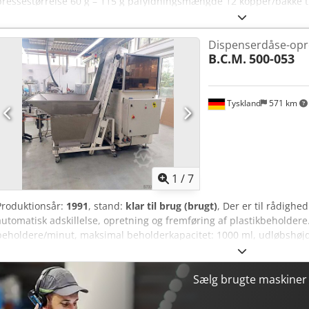
pressestørrelse 60 g – 115 g påfyldningsmængde 12 kopper/bakke ti
dobbeltlag 16 kopper/bakke til små bakker 8 kopper/bakke til 2 ko
Produktudvalg: Budding med eller uden fløde, mousse uden fløde. S
Dispenserdåse-opr
B.C.M.
500-053
Tyskland
571 km
1
/
7
Produktionsår:
1991
, stand:
klar til brug (brugt)
, Der er til rådighe
automatisk adskillelse, opretning og fremføring af plastikbeholder
beholdere/minut, maksimal beholderkapacitet: 1000 ml, udløbshø
maskinens dimensioner X/Y/Z: ca. 2600 mm/1500 mm/2300 mm, vægt: c
justering har en defekt. En inspektion på stedet er mulig. Chedpfez
Sælg brugte maskine