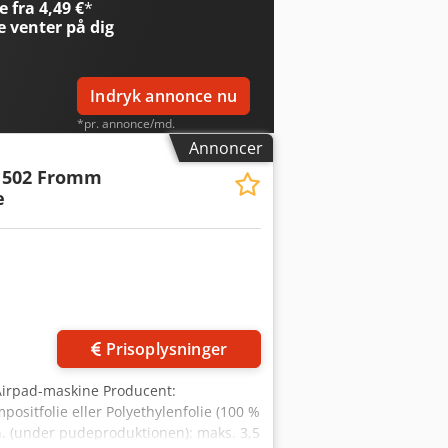
 fra 4,49 €
*
e
venter på dig
Indryk annonce nu
*pr. annonce/md.
Annoncer
 502 Fromm
e
der
Prisoplysninger
irpad-maskine Producent:
ositfolie eller Polyethylenfolie (100 %
in. (under pudeproduktionen): maks. 3,5