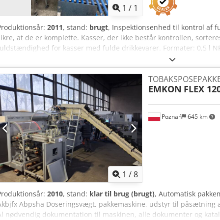
1
/
1
Produktionsår:
2011
, stand:
brugt
, Inspektionsenhed til kontrol af 
sikre, at de er komplette. Kasser, der ikke består kontrollen, sortere
fuldstændighed for kasser med fulde drikkevarer. Formater: 0,5 l NR
Chjdpfx Ajzizx Robpja Materiale: Kabinet i rustfrit stål. Placering: 
Kassetransportør; kabinet; sorteringsmekanisme; kontrolskab med d
TOBAKSPOSEPAKKE
EMKON
FLEX 12
Poznań
645 km
1
/
8
Produktionsår:
2010
, stand:
klar til brug (brugt)
, Automatisk pakkem
Akbjfx Abpsha Doseringsvægt, pakkemaskine, udstyr til påsætning 
Al nødvendig dokumentation til maskinen, alle dokumenter og katalo