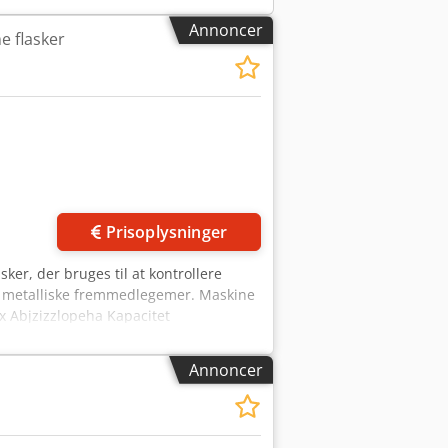
Annoncer
e flasker
der
Prisoplysninger
sker, der bruges til at kontrollere
g metalliske fremmedlegemer. Maskine
pfx Abjzizzlopeha Kapacitet
kinen. Formater: 0,5 l NRW-flasker.
 fødder. Udstyr: Flasketransportør;
Annoncer