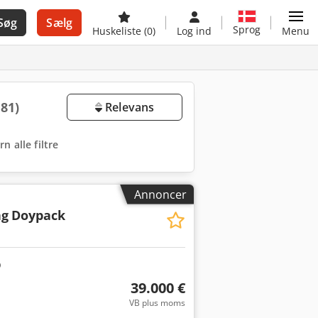
Søg
Sælg
Sprog
Huskeliste
(0)
Log ind
Menu
181)
Relevans
rn alle filtre
Annoncer
ng
Doypack
39.000 €
VB plus moms