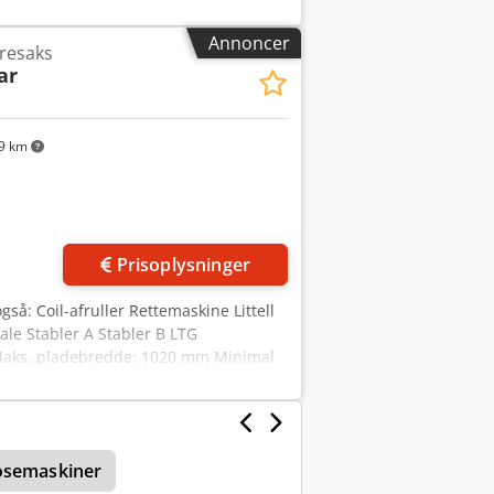
 pudestørrelse) Chodpfx Abewulylopja
(L x B x H) 1.600 x 767 x 1.292 mm Vægt:
Annoncer
æresaks
pudestørrelser • Programskift foretages
ar
res individuelt med defineret
parametre 22726
9 km
der
Prisoplysninger
gså: Coil-afruller Rettemaskine Littell
le Stabler A Stabler B LTG
Maks. pladebredde: 1020 mm Minimal
vægt: 13,5 tons Maks. pallebunkevægt:
osemaskiner