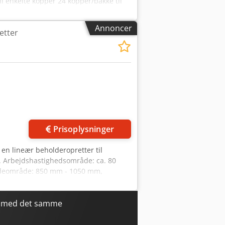
l enkelte kopper 24 kopper/bakke til
pper med påfyldningsfunktion
tand: God. Underlokation: E3.
Annoncer
etter
Prisoplysninger
d en lineær beholderopretter til
e. Arbejdshastighedsområde: ca. 80
jdeområde: 850 mm - 1050 mm,
a. 1200 kg. Plastikkegelhjulet til
nx Iyex Abpja
r med det samme