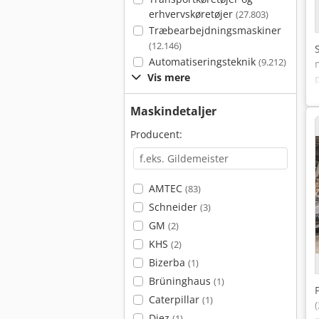
erhvervskøretøjer
(27.803)
Træbearbejdningsmaskiner
(12.146)
Automatiseringsteknik
(9.212)
Vis mere
Maskindetaljer
Producent:
AMTEC
(83)
Schneider
(3)
GM
(2)
KHS
(2)
Bizerba
(1)
Brüninghaus
(1)
Caterpillar
(1)
Diez
(1)