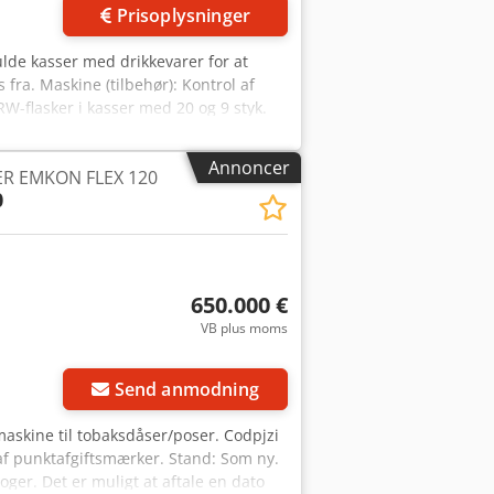
Prisoplysninger
fulde kasser med drikkevarer for at
s fra. Maskine (tilbehør): Kontrol af
W-flasker i kasser med 20 og 9 styk.
I et stående kabinet med fødder. Udstyr:
igitalt betjeningspanel.
Annoncer
R EMKON FLEX 120
0
650.000 €
VB plus moms
Send anmodning
askine til tobaksdåser/poser. Codpjzi
af punktafgiftsmærker. Stand: Som ny.
ger. Det er muligt at aftale en dato