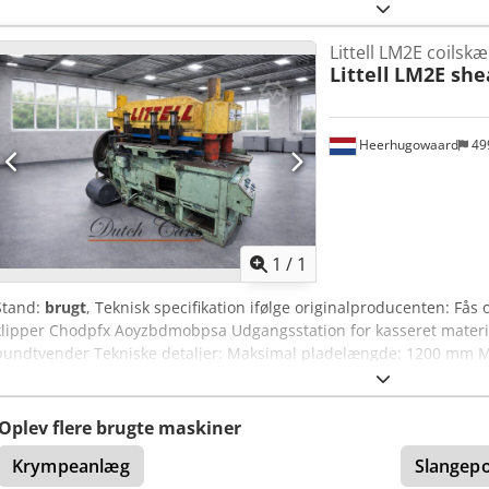
Nl/cyklus Ydelse: 25 – 49 cyklusser/min. (afhængigt af folietype og
Elektrisk tilslutning: 230 VAC; 50/60 Hz; 16 A; 2,0 kVA Dimensioner: 
Littell LM2E coilsk
230 kg Tilbehør/ekstraudstyr: • Lagrede programmer til forskellige 
Littell
LM2E she
ved et tryk på en knap • Fra 4 cm til 16 cm længde kan der produce
fyldningsgrad • 10 programmer er tilgængelige til lagring af flere 
Heerhugowaard
49
Anmod om flere
bille
1
/
1
Stand:
brugt
, Teknisk specifikation ifølge originalproducenten: Fås o
klipper Chodpfx Aoyzbdmobpsa Udgangsstation for kasseret materia
bundtvender Tekniske detaljer: Maksimal pladelængde: 1200 mm 
pladebredde: 610 mm Pladetykkelse: 0,13 mm – 0,50 mm Maks. coil
2,5 tons Produktionskapacitet: op til 100 - 120 meter pr. minut.
Oplev flere brugte maskiner
Krympeanlæg
Slangep