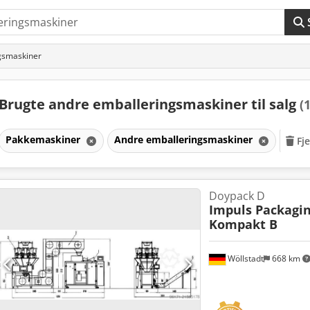
gsmaskiner
Brugte andre emballeringsmaskiner til salg
(
Pakkemaskiner
Andre emballeringsmaskiner
Fje
Doypack D
Impuls Packagi
Kompakt B
Wöllstadt
668 km
Anmod om flere