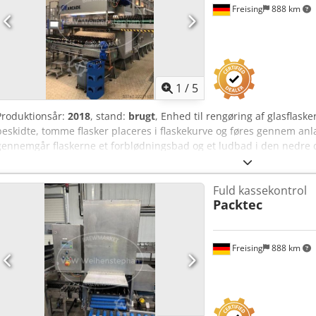
Freising
888 km
1
/
5
Produktionsår:
2018
, stand:
brugt
, Enhed til rengøring af glasflaske
beskidte, tomme flasker placeres i flaskekurve og føres gennem anlæ
gennemgår flaskerne et forblødningsbad og et ludbad i den nedre de
del med lud, to gange med varmt vand, koldt vand og til sidst frisk 
over flaskeindgangen til flasketransportbåndet. Maskine (ekstra): En
Fuld kassekontrol
Nominel kapacitet: 33.000 flasker/time; mekanisk reguleringsområde
Packtec
kurvebærere: 269 stk.; heraf 259 stk. fyldt – i alt flasker: 7.770 stk
Varme/kulde: 1.352.712 kJ/time Vand: 7,92 m3/time Formater: 0,5 l 
rustfrit stål Placering/position: I kabinet på fødder med større ov
Freising
888 km
Enhed til rengøring Codjzizyzjpfx Abpoha Udstyr: Forblødnings- og 
med drev; pumper; øverste del som arbejdsplatform med gelændere
som HMI-panel.
Anmod om flere
bille