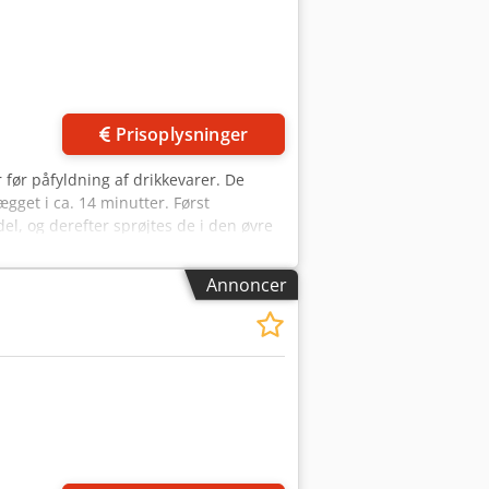
Prisoplysninger
r før påfyldning af drikkevarer. De
gget i ca. 14 minutter. Først
l, og derefter sprøjtes de i den øvre
vand. De rengjorte flasker afleveres
hed til rengøring af glasflasker
Annoncer
: 13.200 - 36.000 flasker/time Antal
. Gennemløbstid: 14,14 minutter
NRW-flasker Materiale: Kabinet af
erflade Grundlæggende konstruktion:
ludbade; sprøjtedyser; flasketransport
; kabinet; kontrolskab; touchskærm
der