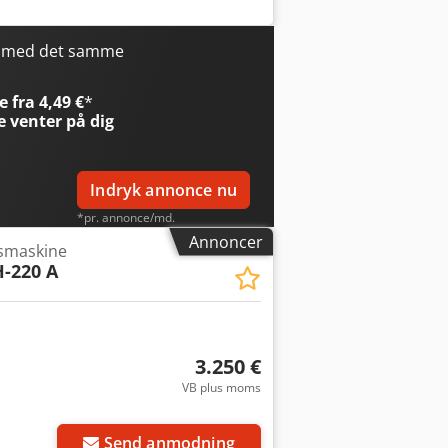
2785 mm) Pladsbehov (B x D x H): 2100
er: ø 0,1 ~ ø 3,0 mm (op til ø 6,0 mm
00 kg Maksimal emnevægt: 1000 kg
r med det samme
minel belastningskapacitet: 5 KVA
 fra 4,49 €
*
e
venter på dig
Indryk annonce nu
*pr. annonce/md.
Annoncer
gsmaskine
-220 A
3.250 €
VB plus moms
Send anmodning