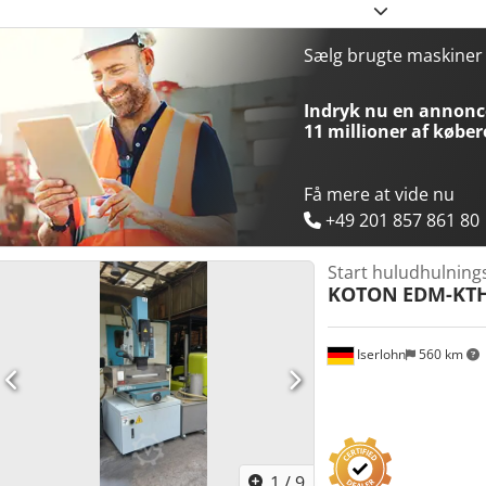
Servomotor Dimensioner (B x D x H): 1975 x 1445 x 2280 mm (maks. 
x 1600 x 2900 mm Dsdpfx Asy R Npvjh Reck Anvendelig elektrodiamet
som tilvalg) Anvendelig elektrode-længde: 800 mm Maskinvægt: 26
Sælg brugte maskine
Effekt: 3ø 380V 50~60Hz (justerbar) Maksimalt tilladt strøm: 30A No
Krævet pneumatisk tryk: 5 bar Ionbytningssystem med sensor
Indryk nu en annonce
11 millioner af køber
Få mere at vide nu
+49 201 857 861 80
Start huludhulnin
KOTON
EDM-KTH
Iserlohn
560 km
1
/
9