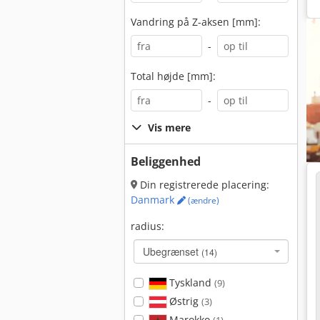
Vandring på Z-aksen [mm]:
-
Total højde [mm]:
-
Vis mere
Beliggenhed
Din registrerede placering:
Danmark
(ændre)
radius:
Ubegrænset
(14)
Tyskland
(9)
Østrig
(3)
Marokko