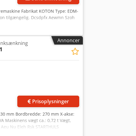
oremaskine Fabrikat KOTON Type: EDM-
ion tilgængelig. Dcsdpfx Aewmn Szoh
Annoncer
ænksænkning
1
Prisoplysninger
: 430 mm Bordbredde: 270 mm X-akse:
VA Maskinens vægt ca.: 0,72 t Vægt,
pfx Aeu Nu Eleh Rsk STARTHULS
 styreskab: 600 x 550 x 1400 mm