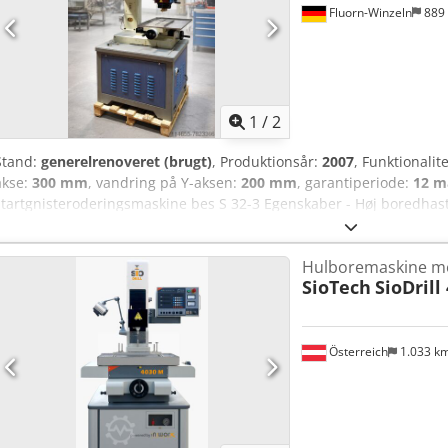
Fluorn-Winzeln
889
1
/
2
Stand:
generelrenoveret (brugt)
, Produktionsår:
2007
, Funktionalit
akse:
300 mm
, vandring på Y-aksen:
200 mm
, garantiperiode:
12 m
startgnisteroderingsmaskine bes S 32-3 Egenskaber - Høj boredhas
Dedeir Eahjpfx Ah Rsck Bordstørrelse (B x D): 450 x 210 mm Kørevej
Motordrevet grovjustering Z: 150 mm Maks. emnehøjde: 245 mm Ma
Hulboremaskine m
elektrodeføring: 150 mm Elektrodediameter: 0,3 – 10 mm Maskinen
SioTech
SioDrill
Nettovægt: 600 kg Filtreringsbeholder: 20 l (standard) Programmer
kan leveres omgående.
Österreich
1.033 k
Anmod om flere
bille