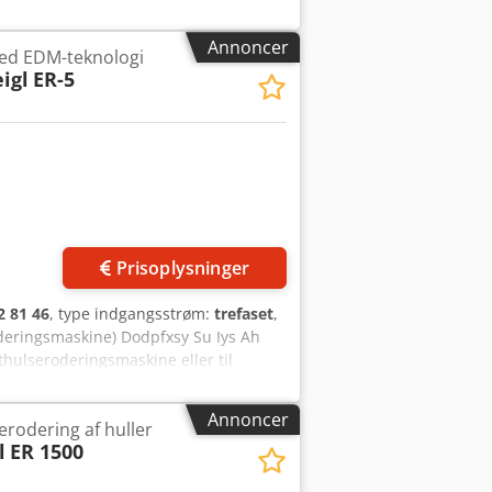
 mm Slaglængde W-akse: 500 mm W-
ra 0,10 mm MASKINDETALJER Bredde:
Annoncer
ed EDM-teknologi
UDSTYR Elektrisk værktøjsskifter
igl
ER-5
sk elektrodeskifter og førings-skifter
ektion af boringer ved hjælp af
med dybdekontrol 3-trins
enerator Power Booster til store
nk med 175 l og filtersystem
rol
Prisoplysninger
2 81 46
, type indgangsstrøm:
trefaset
,
deringsmaskine) Dodpfxsy Su Iys Ah
ulseroderingsmaskine eller til
otcher) ud af kostbare emner. Dette
r materiale.
Annoncer
 erodering af huller
l
ER 1500