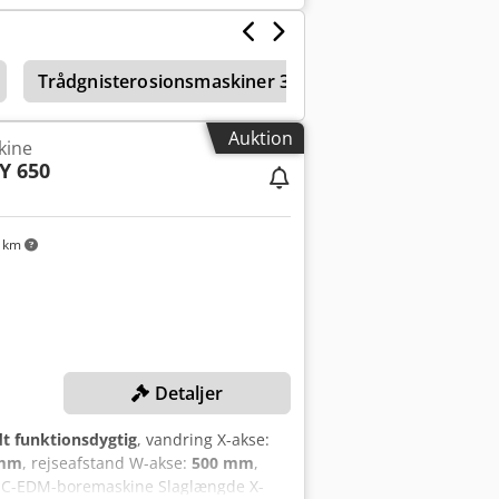
tningspris, uden testkørsel, som
Trådgnisterosionsmaskiner 300–399 mm længdebevæ
Auktion
kine
Y 650
 km
Detaljer
dt funktionsdygtig
, vandring X-akse:
 mm
, rejseafstand W-akse:
500 mm
,
NC-EDM-boremaskine Slaglængde X-