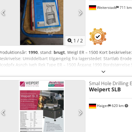
Weiterstadt
711 k
1
/
2
Produktionsår:
1990
, stand:
brugt
, Weigl ER – 1500 Kort beskrive
Beskrivelse: Umiddelbart tilgængelig fra lagerstedet: Startløb Er
Dcodpfx Asnzh Iveh Rek Type ER – 1500 Årgang 1990 Bordstørrelse
mm Spiralbor 0,1 – 20 mm Gevindskærer M 2 – M 20 Elektroder 1 -
Economy 280 S Højdejustering 700 mm Fremspring 180 mm Pinolsl
Smal Hole Drilling
o/min Værktøjsoptagelse MK 2
Weipert
SLB
Haiger
620 km