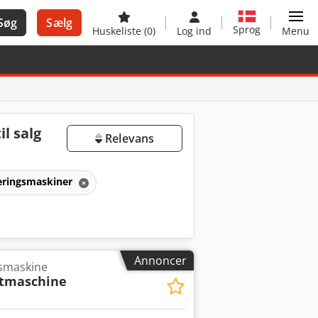
Søg
Sælg
Sprog
Huskeliste
(0)
Log ind
Menu
l salg
Relevans
eringsmaskiner
Annoncer
gsmaskine
htmaschine