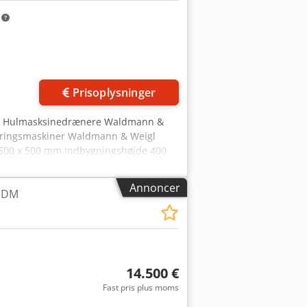
m
Anmod om flere
billeder
Prisoplysninger
lse: Hulmasksinedrænere Waldmann &
oderingsmaskiner Waldmann & Weigl
 500 x 500 mm Indbygningshøjde 400
 12 mm Boremaskine Interkrenn
ag 80 mm Omdrejningstal 120 – 2580
Annoncer
 EDM
14.500 €
Fast pris plus moms