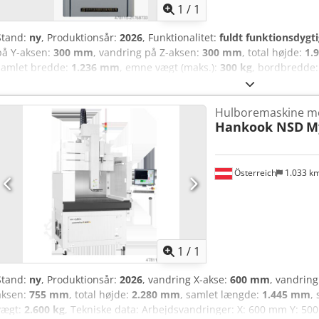
1
/
1
Stand:
ny
, Produktionsår:
2026
, Funktionalitet:
fuldt funktionsdygti
på Y-aksen:
300 mm
, vandring på Z-aksen:
300 mm
, total højde:
1.
samlet bredde:
1.236 mm
, emne vægt (maks.):
300 kg
, bordbredde
bordlængde:
310 mm
, Til salg tilbydes en ny maskine (Yderligere 
Tekniske data: Dcodjy Emu Sepfx Ah Rok Elektrodediameter: 0,3–
Hulboremaskine m
emnehøjde: 300 mm Z1-akse vandring: 300 mm Z2-akse (dobbelt-Z)
Hankook NSD
M
bearbejdningshastighed: 60 mm/min Drejehovedets omdrejningsha
Arbejdsbordstørrelse: 486 x 310 mm Arbejdsbordets vandring: 400
arbejdsbordet: 300 kg Maks. strømoptagelse: 30 A Maks. strømforbr
Z-akse Arbejdsfluidtank kapacitet: 30 l Maskinstørrelse: 1236 x 1025 
Österreich
1.033 k
X-, Y- og Z-akse Maskinens vægt: 700 kg Standardtilbehør: 1x Elekt
1,0 mm 10x Elektrode: 0,5 mm 10x Elektrode: 1,0 mm
Anmod om flere
bille
1
/
1
Stand:
ny
, Produktionsår:
2026
, vandring X-akse:
600 mm
, vandrin
aksen:
755 mm
, total højde:
2.280 mm
, samlet længde:
1.445 mm
,
vægt:
2.600 kg
, Tekniske data: Arbejdsvandringer: X: 600 mm Y: 