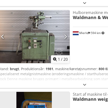
akse: 600 mm Slaglængde Y-akse: 500 mm Slaglængde Z-akse: 755
akse-type: Servomotor Elektrodelængde: 800 mm Borediameter: f
Hulboremaskine m
1.975 mm Dybde: 1.445 mm Højde: 2.280 mm Højde: maks. 2.785 mm 
Waldmann & We
med 18 stationer Elektrisk værktøjsskifter med 36 stationer Automati
Gennembrudsdetektion CAD-import med intuitiv touch-betjening Det
farvekode Automatisk slitagekompensation Blindhulsbearbejdning 
afladningskontrol Gevinderosion til hærdede materialer M3 - M16 G
Mierlo
594 km
diametre Indekserbare akser, 1- og 2-akser tilgængelige Stor vandta
Dcodszhnigopfx Ah Rjk Boredybdemåling Automatisk elektrodekont
1
/
20
Stand:
brugt
, Produktionsår:
1981
, maskine/køretøjsnummer:
800 0
Specialiseret metalgnistmaskine (eroderingsmaskine / starthulsero
Rock Denne maskine bruges primært i metalbearbejdning som starth
gnistbearbejdning af ødelagte værktøjer (såsom tappe, bor eller br
sker ekstremt præcist uden at beskadige det omgivende gevind elle
Start af maskine til
Waldmann weig