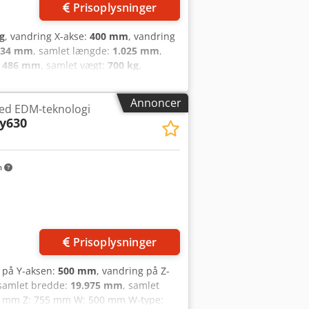
Prisoplysninger
g
, vandring X-akse:
400 mm
, vandring
934 mm
, samlet længde:
1.025 mm
,
:
486 mm
, samlet vægt:
700 kg
,
modeller tilgængelige på forespørgsel)
3 mm Boredybde: 0–300 mm Maks.
Annoncer
ed EDM-teknologi
 vandring: 300 mm Maks.
y630
stighed: 20–120 o/min
 x 300 mm Maks. belastning på
ug: 3,5 KVA Styringstype: Automatisk
x 1934 mm Digitalt display (DRO): til
m
rodeholder: 0,5 mm 1x Elektrodeholder:
der
Prisoplysninger
g på Y-aksen:
500 mm
, vandring på Z-
 samlet bredde:
19.975 mm
, samlet
500 mm Z: 755 mm W: 500 mm W-type: