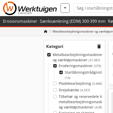
Danmark
Erosionsmaskiner
Sænksænkning (EDM) 300-399 mm
Rø
Metalbearbejdningsmaskiner og værktøjsm
Kategori
Metalbearbejdningsmaskiner
og værktøjsmaskiner
(31.987)
Eroderingsmaskiner
(379)
Startåbningstrådgnistnings
(14)
Pladebearbejdning
(5.468)
Drejebænke
(4.357)
Tilbehør og reservedele til
metalbearbejdningsmaskiner
og værktøjsmaskiner
(4.085)
Svejsning og skæring