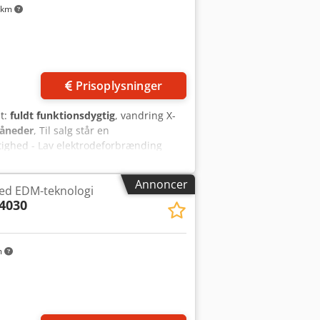
 km
Anmod om flere
billeder
Prisoplysninger
et:
fuldt funktionsdygtig
, vandring X-
åneder
, Til salg står en
tighed - Lav elektrodeforbrænding
e X/Y/Z: 290 x 190 x 350 mm
ks. emnevægt: 200 kg Justerbar
Annoncer
ed EDM-teknologi
s ydre mål: 1030 x 800 x 2100 mm
 4030
bar Z-akse: standard Flere maskiner
m
der