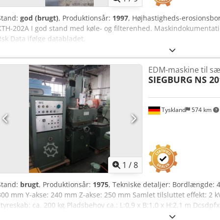
Stand:
god (brugt)
, Produktionsår:
1997
, Højhastigheds-erosionsb
KTH-202A I god stand med køle- og filterenhed. Maskindokumentat
Rsk Data ifølge databladet.
EDM-maskine til s
SIEGBURG
NS 20
Tyskland
574 km
1
/
8
Stand:
brugt
, Produktionsår:
1975
, Tekniske detaljer: Bordlængde
300 mm Y-akse: 240 mm Z-akse: 250 mm Samlet tilsluttet effekt: 2 k
styreskab: ca. 200 kg Pladsbehov ca.: L:0,9 x B:1,0 x H:2,1 m Dcsd
ERODERINGSMASKINE - Kølekarrets mål: 1000 x 510 x 900 mm - Inkl.