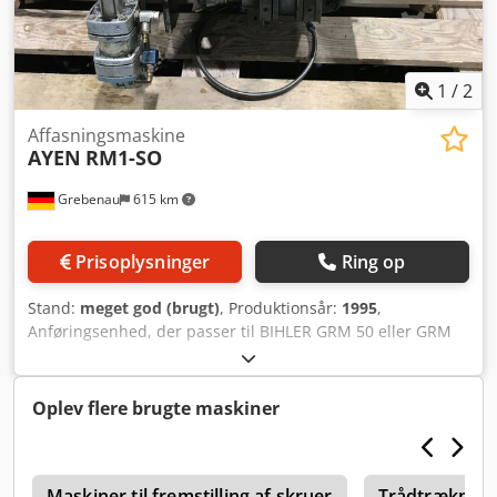
1
/
2
Affasningsmaskine
AYEN
RM1-SO
Grebenau
615 km
Prisoplysninger
Ring op
Stand:
meget god (brugt)
, Produktionsår:
1995
,
Anføringsenhed, der passer til BIHLER GRM 50 eller GRM
80 Tråddiameterområde: 2,5 - 5,5 mm Cjdpfx Asi Tza
Uskbsrf
Oplev flere brugte maskiner
3
Maskiner til fremstilling af skruer
Trådtrækning