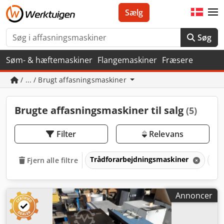
Sælg
Søg
Søm- & hæftemaskiner
Flangemaskiner
Fræsere
/ ... / Brugt affasningsmaskiner
Brugte affasningsmaskiner til salg
(5)
Filter
Relevans
Trådforarbejdningsmaskiner
Af
Fjern alle filtre
Annoncer