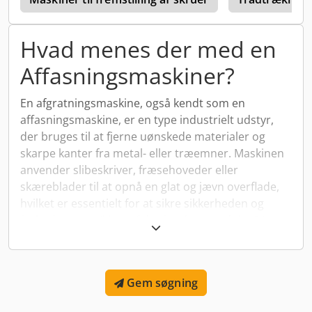
Hvad menes der med en
Affasningsmaskiner?
En afgratningsmaskine, også kendt som en
affasningsmaskine, er en type industrielt udstyr,
der bruges til at fjerne uønskede materialer og
skarpe kanter fra metal- eller træemner. Maskinen
anvender slibeskriver, fræsehoveder eller
skæreblader til at opnå en glat og jævn overflade,
hvilket er essentielt for at sikre sikkerheden og
forbedre æstetikken af det færdige produkt. Disse
maskiner er meget brugt i metalbearbejdning og
træbearbejdning samt i produktion af
præcisionskomponenter.
Gem søgning
Anvendelse af afgratningsmaskiner