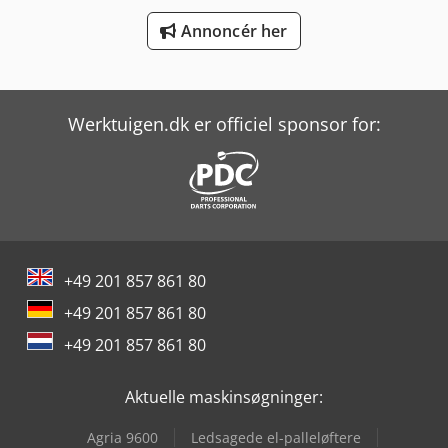
Haas Vf-2
Annoncér her
Haas Vf-4
Haas Vf-5/40
Werktuigen.dk er officiel sponsor for:
Index Ms22-6
Index Ms40-6
Man L 2000
Mercedes-Benz Mb Trac
+49 201 857 861 80
Mercedes-Benz V
+49 201 857 861 80
Weinbrenner Tsv 6/3050
+49 201 857 861 80
Yeong Chin Machinery Industries Co. Ltd. (Ycm) Nfx400A
Aktuelle maskinsøgninger:
Agria 9600
Ledsagede el-palleløftere