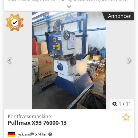
L x B x H: 0,6 x 0,48 x 0,43 m KANTAFMASKIN Anvendelse:
Til affasning Maskinbord: B x D: 600 x 240 mm med
Annoncer
anslagsliste L x H: 400 x 25 mm Credpou Ngdtofx Akbjf
indbygget værktøj: Fræser ca. 50 mm med 45° fræseprofil
Fasbredde ca. 6 mm Spænding: 380 V med TÆND/SLUK
kontakt
1
/
11
Kantfræsemaskine
Pullmax
X93 76000-13
Tyskland
574 km