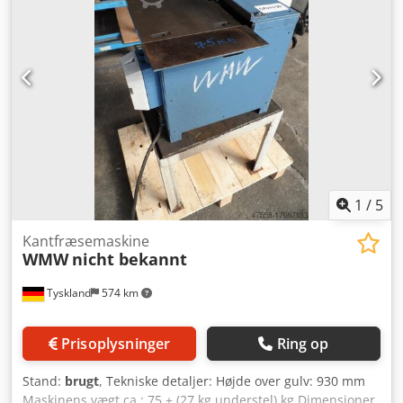
1
/
5
Kantfræsemaskine
WMW
nicht bekannt
Tyskland
574 km
Prisoplysninger
Ring op
Stand:
brugt
, Tekniske detaljer: Højde over gulv: 930 mm
Maskinens vægt ca.: 75 + (27 kg understel) kg Dimensioner