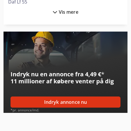
Daf Lf 55
Vis mere
Durma Ad-R 37220
Fein Grit Gx 75
Felder G 380
Felder G 480
Felder K 700 S
Indryk nu en annonce fra 4,49 €
*
Flott Bsm 75
11 millioner af købere
venter på dig
Graule Akf 4/250
Graule Akf 6/250
Indryk annonce nu
Graule As 450
*pr. annonce/md.
Haas Tl-2