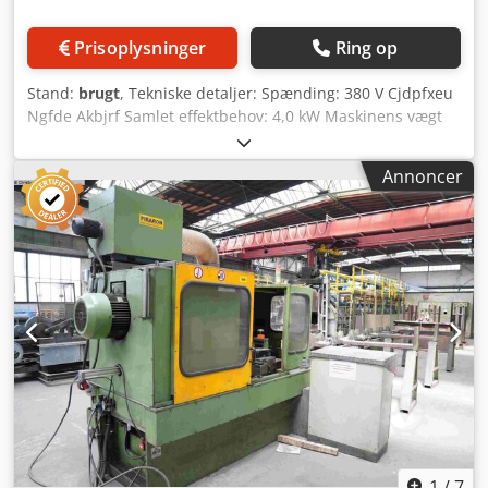
Prisoplysninger
Ring op
Stand:
brugt
, Tekniske detaljer: Spænding: 380 V Cjdpfxeu
Ngfde Akbjrf Samlet effektbehov: 4,0 kW Maskinens vægt
ca.: 1270 kg Dimensioner L x B x H: 1,4 x 1,0 x 1,9 m
Anvendelse: Afgratning af rondeller og fladmateriale -
Annoncer
mindste lige kant = 3 mm -maks. brudstyrke for materialet
= 70 kp/mm (690 N/mm²) -maks. fremføringshastighed: ved
10 mm afgratningsbredde = 3,1 m/min. ved 15 mm
afgratningsbredde = 2,9 m/min. ved 20 mm
afgratningsbredde = 2,7 m/min. ved 25 mm
afgratningsbredde = 1,5 m/min. med gradindstilling
(afgratningsvinkel) 25° - 55° Skala til justering af lige kant
Nedholder manuel med håndhjul Skærehjulstørrelse Ø
200 mm; Tanding fin / medium / grov Opsætningsstativ
størrelse: D:220 x B:620 x H:350 mm; Medtagerhjul ca. Ø
350 x 100 mm; Visning via lineærskala
1
/
7