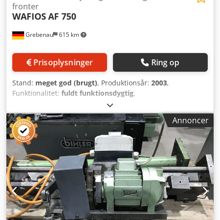
fronter
WAFIOS
AF 750
Grebenau
615 km
Prisoplysninger
Ring op
Stand:
meget god (brugt)
, Produktionsår:
2003
,
Funktionalitet:
fuldt funktionsdygtig
,
Stangdiameterområde: 5,0 – 30,0 mm Crsdpoylb Hzjfx
Akbef Stanglængder: 100 – 1.000 mm Kapacitet: maks. 60
Annoncer
stænger/min