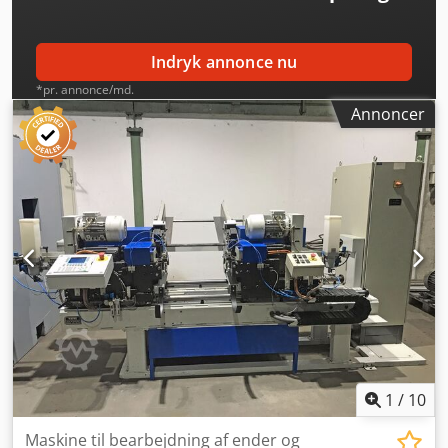
en video. Codpfeg Akgtex Akberf Derudover indeholder
vores annonce de mest vellignende fotos i den bedst
mulige kvalitet. Yderligere billeder kan desværre ikke
Indryk annonce nu
sendes. +++++
*pr. annonce/md.
Annoncer
1
/
10
Maskine til bearbejdning af ender og