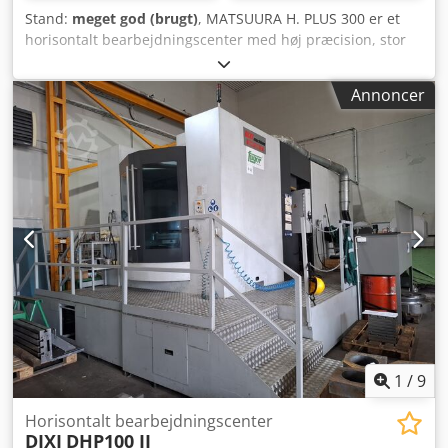
Stand:
meget god (brugt)
, MATSUURA H. PLUS 300 er et
horisontalt bearbejdningscenter med høj præcision, stor
nøjagtighed og pålidelighed. Vandringer X/Y/Z 500 mm;
emner Ø 530 mm, H 700 mm; paller 300×300 mm (10 stk.),
Annoncer
max. emnevægt 250 kg, skifte 7 s. Spindel BT40, 50–15.000
o/min, 95,4 Nm, 15/22 kW; fremføring 1–50.000 mm/min,
hurtiggang 50 m/min; 3×380 V 50 Hz; vægt ca. 7.000 kg; mål
3660×2463×2445 mm. Magasin med 90 pladser,
værktøjsskifte 2 s, chip-to-chip 2,9 s. Kølevæske 1.500 l,
spåntransportør, sæt værktøjsholdere, spindelkøler.
Velegnet til snævre tolerancer i bilindustrien, luftfart,
medicin, urproduktion og formfremstilling. Csdpfx
Aszqblyokqerf
1
/
9
Horisontalt bearbejdningscenter
DIXI
DHP100 II