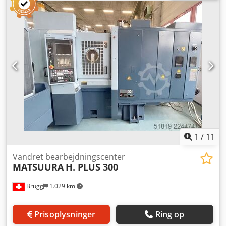
Rundborddiameter: 400 mm, rundbord (horisontale akser
strøm efter aftale. Tekniske egenskaber: - 5-dobbelt
u1-u2/v1-v2), rundbord (NC / hydraulisk spænding): n x
palletteveksler - ny spindel inkl. keramiske kuglelejer - ny
360°, vertikal akse, rundborddiameter: 330 mm •
spindelkøler Tilbehør, viste værktøjer og
Pallefastspænding: 2 nulpunktsspændemoduler/bord •
spændeanordninger medfølger kun, hvis det er angivet i
Positionsmålesystem: absolutte positionsmålesystemer •
tillægsinformationen. Ændringer og fejl i de tekniske data
Positionstolerance x - y - z: 0,008 mm (VDI/DGQ 3441)
og oplysninger samt mellemsalg forbeholdes!
Yderligere oplysninger Codpoyyuwwjfx Akqsrf Maskinen er
Crsdeyigaljpfx Akqef
stadig tilsluttet strøm
1
/
11
Vandret bearbejdningscenter
MATSUURA
H. PLUS 300
Brügg
1.029 km
Prisoplysninger
Ring op