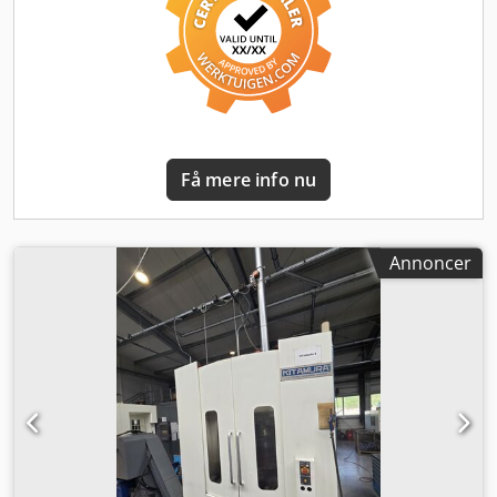
7000 kg Credpjzhgrtjfx Akqef Med forbehold for fejl og
trykfejl.
Få mere info nu
Annoncer