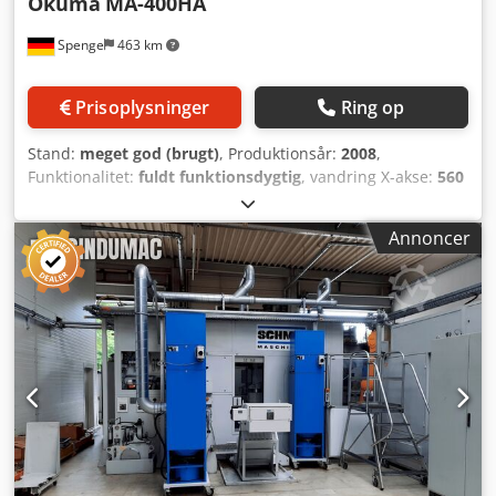
Okuma
MA-400HA
Spenge
463 km
Prisoplysninger
Ring op
Stand:
meget god (brugt)
, Produktionsår:
2008
,
Funktionalitet:
fuldt funktionsdygtig
, vandring X-akse:
560
mm
, vandring på Y-aksen:
610 mm
, vandring på Z-aksen:
625 mm
, Maskintype: Horisontalt bearbejdningscenter
Annoncer
Producent: OKUMA Model: MA-400HA Årgang: 2008
Styring: OSP P200M Oprindelsesland: Japan Leveringstid:
Efter aftale med kort varsel 4-akset bearbejdningscenter
med høj produktivitet, inkl. forskelligt tilbehør Maskinens
udstyr - ConSep-spåntransportørsystem med
højtrykspumpe - Diverse softwarepakker - Touchsetter med
længdemåling og brudkontrol - Arbejdsrumsbruser
Tekniske detaljer - Vandringer – Akser: X-akse (søjle højre-
venstre): 560 mm Z-akse (bord frem-tilbage): 625 mm Y-
akse (spindel op-ned): 610 mm B-akse: 1° 0 - 360° - Antal
paletter: 2 (paletteskifter til 2 paletter) - Paletstørrelse