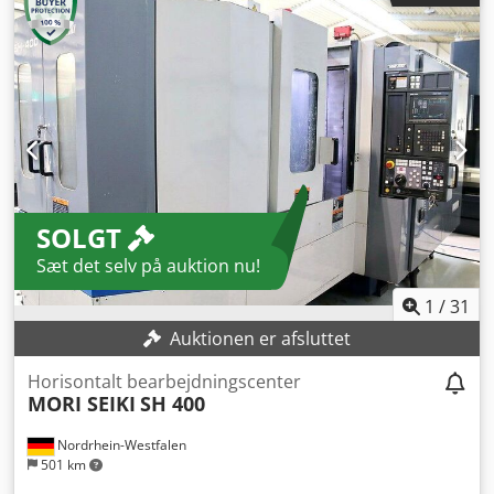
1000 mm. Beskrivelse: 4 akser. Vægt: 26 t. Opstillet areal:
3,3 x 6,5 m. Værktøjsmagasinkapacitet: 100. Værktøjsops
spændingssystem: BT50. Credjy Ehaispfx Akqef
Maskinparametre: Vandringer i X, Y, Z-akse: 1000 x 900 x
1000 mm.
SOLGT
Sæt det selv på auktion nu!
1
/
31
Auktionen er afsluttet
Horisontalt bearbejdningscenter
MORI SEIKI
SH 400
Nordrhein-Westfalen
501 km