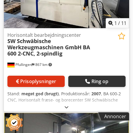
1
/
11
Horisontalt bearbejdningscenter
SW Schwäbische
Werkzeugmaschinen GmbH
BA
600 2-CNC, 2-spindlig
Pfullingen
867 km
Prisoplysninger
Ring op
Stand:
meget god (brugt)
, Produktionsår:
2007
, BA 600-2
CNC, Horisontalt fræse- og borecenter SW Schwäbische
Werkzeugmaschinen GmbH Arbejdsgange: X-akse: 600 mm
Y-akse (vekselstilling): 600 (975) mm Z-akse: 500 mm
Annoncer
Styring: Siemens 840D-styring, monteret på siden
Fremførings-/rapidhastighed: X, Y, Z 1 – 45.000 mm/min
Maks. fremføringskraft X, Y, Z: 15.000 N Middel