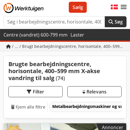
Sælg
Søg
Centre (vandret) 600-799 mm
Laster
/ ... / Brugt bearbejdningscentre, horisontale, 400–599 mm
Brugte bearbejdningscentre,
horisontale, 400–599 mm X-akse
vandring til salg
(74)
Filter
Relevans
Metalbearbejdningsmaskiner og værk
Fjern alle filtre
Annoncer