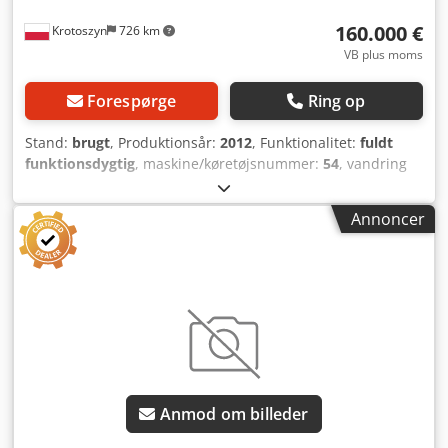
160.000 €
Krotoszyn
726 km
VB plus moms
Forespørge
Ring op
Stand:
brugt
, Produktionsår:
2012
, Funktionalitet:
fuldt
funktionsdygtig
, maskine/køretøjsnummer:
54
, vandring
på Y-aksen:
1.100 mm
, vandring på Z-aksen:
1.100 mm
,
fremføringslængde X-akse:
1.400 mm
, nominel
Annoncer
(tilsyneladende) effekt:
170 kVA
, controllerproducent:
siemens
, controller model:
Siemens Sinumerik 840Dsl
,
emnestykke længde (max.):
1.100 mm
, emnestykkebredde
(maks.):
1.400 mm
, emne højde (maks.):
1.100 mm
, emne
vægt (maks.):
2.500 kg
, spindelhastighed (maks.):
12.000
o/min
, antal spindler:
1
, antal pladser i
værktøjsmagasinet:
150
, type indgangsstrøm:
trefaset
,
Udstyr:
dokumentation / manual, rotationshastighed
trinløst variabel, spåntransportør
, Hej Jeg sælger en DIXI
Anmod om billeder
DH 100 II: 4-akset, 2-palle CNC-fræsemaskine fra 2012. –
Pris 690.000 zł netto Bearbejdningsområde: X = op til 1400,