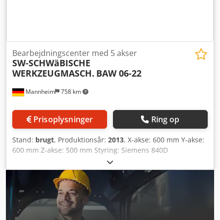
kølevæsketilførsel: 70 bar Maskinvægt ca.: 8,5 t Samlede
dimensioner: 3200 x 4800 x 2900 mm Udstyr:
Produktionspakke med IKZ 40 bar
Bearbejdningscenter med 5 akser
SW-SCHWäBISCHE
WERKZEUGMASCH.
BAW 06-22
Mannheim
758 km
Prisoplysninger
Ring op
Stand:
brugt
, Produktionsår:
2013
, X-akse: 600 mm Y-akse:
600 mm Z-akse: 500 mm Styring: Siemens 840D
Maskinvægt: ca. 18.500 t Pladsbehov: ca. 5400x3800x3300
mm Samlet effekt: ca. 133 kVA Forsikring: 250A Crjdpfx
Akjyan Sasqsf Kvalitet af trykluft: i henhold til ISO 85731:
Renhedsklasse 4 Tilslutningstryk: maks. 9,5 bar Driftstryk:
min. 7 bar Antal spindler: 2 Spindelopstilling: vertikal, side
om side Spindelafstand: 600 mm Spindel med maks.