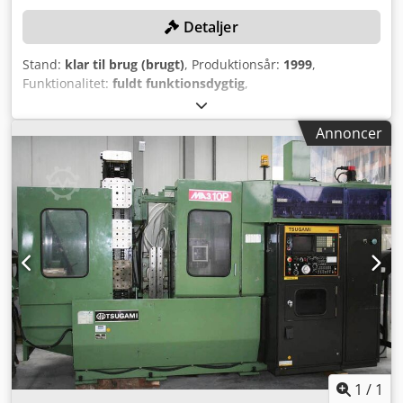
Detaljer
Stand:
klar til brug (brugt)
, Produktionsår:
1999
,
Funktionalitet:
fuldt funktionsdygtig
,
maskine/køretøjsnummer:
669
, vandring X-akse:
560 mm
,
vandring på Y-aksen:
510 mm
, vandring på Z-aksen:
510
Annoncer
mm
, controller model:
MSC 502
, omdrejningshastighed
(maks.):
12.000 o/min
, Ingen mindstepris – garanteret salg
til højeste bud! TEKNISKE DETALJER Arbejdsrejse X-akse:
560 mm Arbejdsrejse Y-akse: 510 mm Arbejdsrejse Z-akse:
510 mm Afstand fra spindelcenter til bord: 50 - 650 mm
Afstand fra spindelnæse til bordcenter: 100 - 610 mm
Hovedspindel Maks. omdrejningstal: 12.000 o/min
Drivkraft: 22 / 18,5 kW Værktøjsholder: MAS BT-40
Spindellejediameter: 70 mm Palleveksler Antal paller: 2
Pallestørrelse: 400 x 400 mm Maks. emnediameter: 580
mm Maks. emnehøjde: 650 mm B-akse Omdrejningstid
90°: 2,5 sek Palle-skiftetid: 6,0 sek Værktøjsveksler Antal
værktøjspladser: 60 pos. Maks. værktøjsdiameter: 80 mm
Maks. værktøjsdiameter med frie naboplads: 125 mm
1
/
1