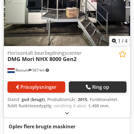
1
/
4
Horisontalt bearbejdningscenter
DMG Mori
NHX 8000 Gen2
Rossum
567 km
Prisoplysninger
Ring op
Stand:
god (brugt)
, Produktionsår:
2015
, Funktionalitet:
fuldt funktionsdygtig
, vandring X-akse:
1.400 mm
,
vandring på Y-aksen:
1.200 mm
, vandring på Z-aksen:
1.350 mm
, emne vægt (maks.):
3.000 kg
, spindelhastighed
(maks.):
15.000 o/min
, kølevæskeforsyning:
40 stang
,
Oplev flere brugte maskiner
værktøjets vægt:
27.000 g
, Vi tilbyder en DMG Mori