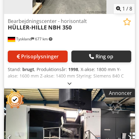
1
/
8
Bearbejdningscenter - horisontalt
HÜLLER-HILLE
NBH 350
Tyskland
677 km
Prisoplysninger
Ring op
Stand:
brugt
, Produktionsår:
1998
, X-akse: 1800 mm Y-
akse: 1600 mm Z-akse: 1400 mm Styring: Siemens 840 C
CNC-horisontalbearbejdningscenter Hüller - Hille NBH 350
Byggeår: 1998 Styring: Siemens 840 C Slaglængder:
Annoncer
Crjdozmy Tzopfx Akqef X: 1800 mm Y: 1600 mm Z: 1400
mm - Bordet er tilpasset til en belastning på 5 ton. + Flere
spændeanordninger og værktøjer (som ses på billederne).