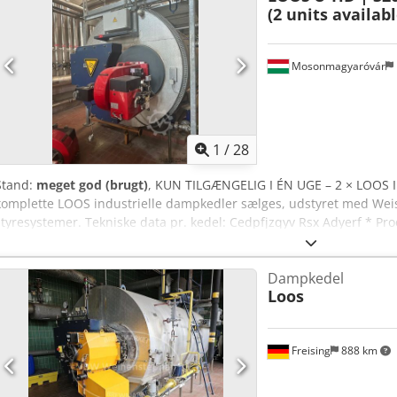
(2 units availab
Mosonmagyaróvár
1
/
28
Stand:
meget god (brugt)
, KUN TILGÆNGELIG I ÉN UGE – 2 × LOOS
komplette LOOS industrielle dampkedler sælges, udstyret med We
styresystemer. Tekniske data pr. kedel: Cedpfjzqyv Rsx Adyerf * Pr
Dampkapacitet: 3.200 kg/time * Termisk effekt: 2.087 kW * Maksimalt
3.890 liter * Maksimal driftstemperatur: 183 °C * Brænder: Weish
Dampkedel
år: 2013 * Styresystem: Siemens Simatic * Tilgængelig mængde: 2 
Loos
komplette industrielle enheder, inklusive brændere, styreskabe, si
som kan ses på billederne. Velegnet til industrielle anvendelser,
fødevareproduktion, vaskerier, produktionsanlæg, kemisk behandli
Freising
888 km
damp. VIGTIGT: DISSE KEDLER ER KUN TILGÆNGELIGE I ÉN UGE Udsty
begrænsede periode. Efter en uge kan tilgængeligheden ikke længe
individuelt eller sammen. En inspektion kan arrangeres efter aftal