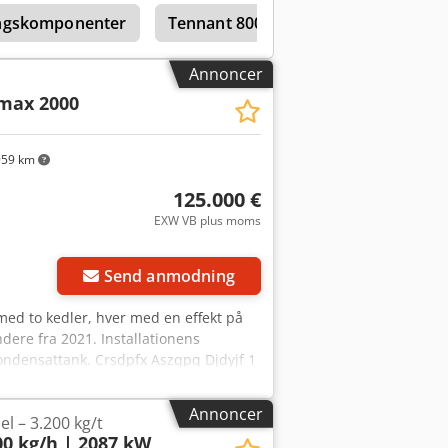
ingskomponenter
Tennant 800
Certuss Junior 120
Annoncer
max 2000
59 km
125.000 €
EXW VB plus moms
Send anmodning
med to kedler, hver med en effekt på
dere fra 2021. Installationens
ondensattank. Crsdpfx Aszqpq Djdyjf 1
svand). Installationens bestanddele
e fra 2016.
Annoncer
l – 3.200 kg/t
0 kg/h | 2087 kW