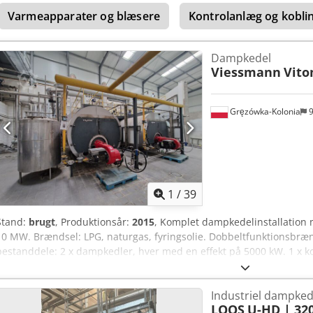
Varmeapparater og blæsere
Kontrolanlæg og kobl
Dampkedel
Viessmann
Vito
Gręzówka-Kolonia
9
1
/
39
Stand:
brugt
, Produktionsår:
2015
, Komplet dampkedelinstallation 
10 MW. Brændsel: LPG, naturgas, fyringsolie. Dobbeltfunktionsbræn
bestanddele: 2 x dampkedler, hver med en effekt på 5000 kW. 1 x k
x højtrykskondensattank. 1 x ZWZ-tank (vandbeholder til varmt brug
inkluderer alle pumper og tilhørende udstyr. To ekstra gasbrænder
Industriel dampkede
LOOS
U-HD | 320