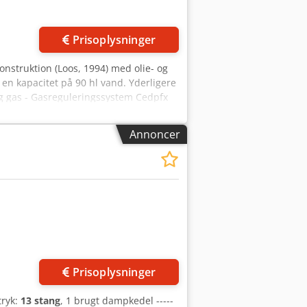
envendelser. Márton Pauker Top
Prisoplysninger
onstruktion (Loos, 1994) med olie- og
en kapacitet på 90 hl vand. Yderligere
og gas - Gasreguleringssystem Cedpfx
 Økonomiser (2005) med en varmeeffekt
 hl - Vandblødgøringsanlæg (Pentair,
Annoncer
emåler til olie- og gasdrift -
er og fittings Maskine (ekstra): olie-
iser Dampkapacitet: 7000 kg/h
ering: liggende på fundamentplade
ionsbrænder; gasreguleringssystem;
der; vandbehandling; fyldvandspumpe;
r, ventiler og fittings
Prisoplysninger
ttryk:
13 stang
, 1 brugt dampkedel -----