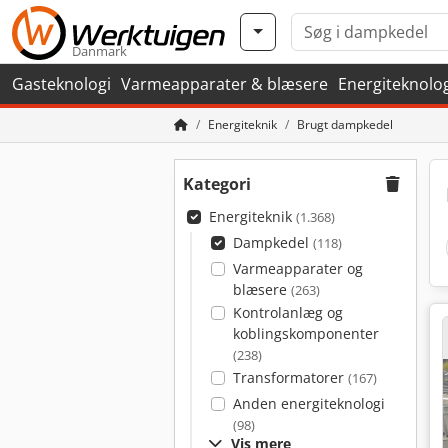
Danmark
Gasteknologi
Varmeapparater & blæsere
Energiteknolo
Energiteknik
Brugt dampkedel
Kategori
Energiteknik
(1.368)
Dampkedel
(118)
Varmeapparater og
blæsere
(263)
Kontrolanlæg og
koblingskomponenter
(238)
Transformatorer
(167)
Anden energiteknologi
(98)
Vis mere