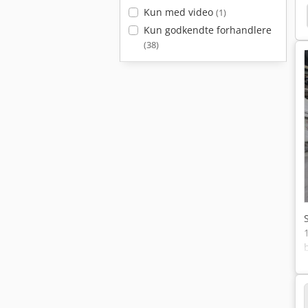
Kun med video
(1)
Schunk Gbk 500
Bosch Robot
Bosch Save
Kun godkendte forhandlere
(38)