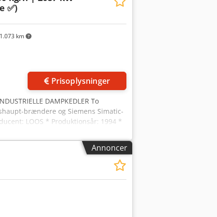
le ✅)
1.073 km
Prisoplysninger
 INDUSTRIELLE DAMPKEDLER To
ishaupt-brændere og Siemens Simatic-
oducent: LOOS * Produktionsår: 1994 *
 driftstryk: 10 bar * Vandkapacitet:
aupt RL40/2-A multiflam * Brænderens
Annoncer
enheder Kedlerne tilbydes som
kkerhedsudstyr og monteret tilbehør,
 der kræver procesdamp, herunder
ng og andre anlæg, der forbruger
ret skal reserveres inden for denne
re garanteres. Kedlerne kan købes
e. Der kan også tilbydes hjælp med