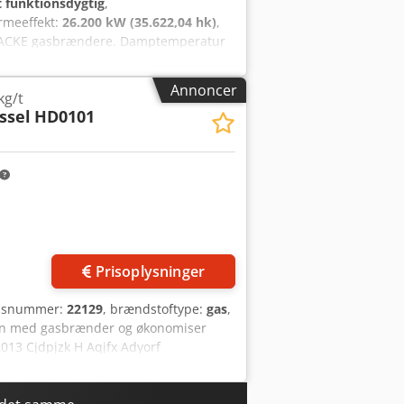
t funktionsdygtig
,
rmeeffekt:
26.200 kW (35.622,04 hk)
,
 SAACKE gasbrændere. Damptemperatur
Annoncer
kg/t
ssel
HD0101
Prisoplysninger
øjsnummer:
22129
, brændstoftype:
gas
,
ion med gasbrænder og økonomiser
013 Cjdpjzk H Aqjfx Adyorf
omplet med tilbehør, Weishaupt-
miser. Derudover 2 fødevandspumper
ningsevne, manuel bundudløb og