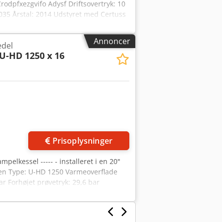
rodpfxezgvifo Adysf Driftsovertryk: 10
0035 Årstal: 2014 Udstyret med Certuss
t på kedlens krop,
Annoncer
edel
U-HD 1250 x 16
Prisoplysninger
mpelkessel ----- - installeret i en 20"
en Type: U-HD 1250 Varmeoverflade
ar Forhøjet prøvetryk: 29,6 bar
dt vandniveau ca.: 1.365 l Årstal:
oliebrænder WMGL, gasstyring,
ine armatur.