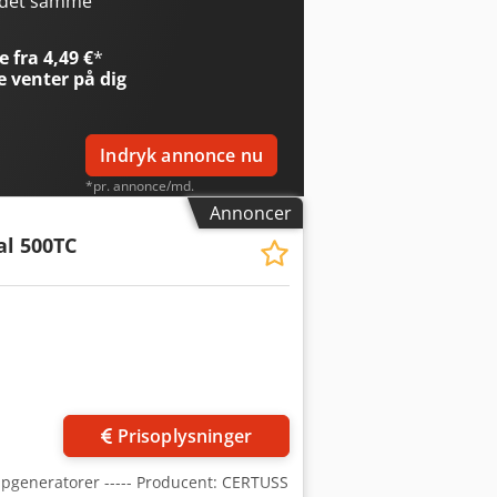
 det samme
 fra 4,49 €
*
e
venter på dig
Indryk annonce nu
*pr. annonce/md.
Annoncer
al 500TC
Prisoplysninger
mpgeneratorer ----- Producent: CERTUSS