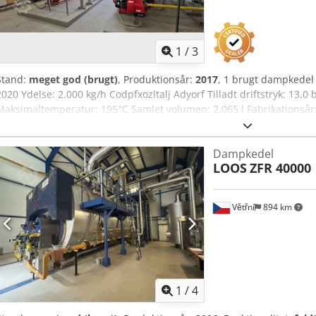
1
/
3
Stand:
meget god (brugt)
, Produktionsår:
2017
, 1 brugt dampkedel 
2020 Ydelse: 2.000 kg/h Codpfxozltalj Adyorf Tilladt driftstryk: 13,0 
Maksimaltemperatur: 195°C Samlet volumen: 2.065 l Fabrikationså
Udstyret med Weishaupt-gasbrænder, type WM-G20/3-A, 300-2.000 
gasregulering, separat kontrolskab, kedelstyring Loos-Boiler-Contr
Dampkedel
ydelse 89 kW, volumen 41 l, temperatur 238°C, tilladt driftstryk 31 
LOOS
ZFR 40000
eksisterende grove og fine armaturer.
Větřní
894 km
1
/
4