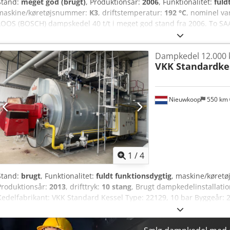
Stand:
meget god (brugt)
, Produktionsår:
2006
, Funktionalitet:
fuld
maskine/køretøjsnummer:
K3
, driftstemperatur:
192 °C
, nominel va
LOOS (BOSCH) dampskedel 40 t/t i meget god stand fra 2006. To
192°C. Inkluderer kedelvandbehandling. Credey Iza Uepfx Adysf
Dampkedel 12.000 
VKK Standardke
Nieuwkoop
550 km
1
/
4
Stand:
brugt
, Funktionalitet:
fuldt funktionsdygtig
, maskine/køret
Produktionsår:
2013
, drifttryk:
10 stang
, Brugt dampkedelinstallat
Kedelfabrikant: VKK Standard Kessel Type: 22129, 10 bar Byggeår: 2
Dampkapacitet: 12.000 kg/time Tilladt driftstryk: 10 bar CE 0045 K
brænder G70/2A ZM-1LN, kontrolpanel med Siemens PLC og økono
og forskelligt tilbehør, herunder automatisk afløb baseret på led