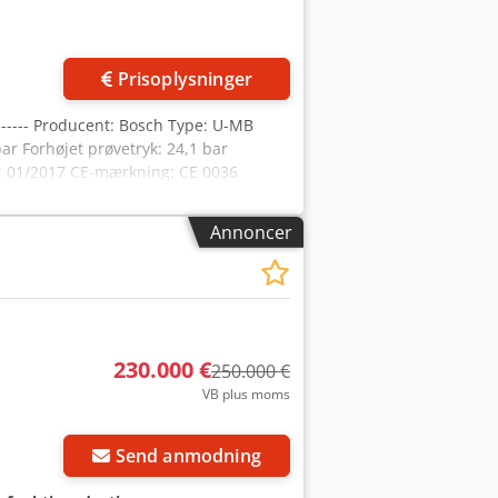
Prisoplysninger
----- Producent: Bosch Type: U-MB
bar Forhøjet prøvetryk: 24,1 bar
r: 01/2017 CE-mærkning: CE 0036
kW, udførelse ZM-LN, 15-500 mbar,
ol LBC, fødevandspumpe, Eco type 1,
Annoncer
bar, prøve-overtryk 56 bar, og de
230.000 €
250.000 €
VB plus moms
Send anmodning