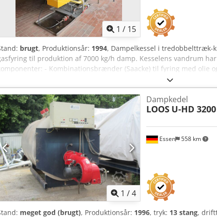
demontering, pålæsning og international transport. Kun seriøse h
Heating Systems
1
/
15
Stand:
brugt
, Produktionsår:
1994
, Dampelkessel i tredobbelttræk-k
gasfyring til produktion af 7000 kg/h damp. Kesselens vandrum har 
komponenter: - Kombinationsbrænder (Saacke) til fyring med olie 
Aszi Anyedysrf - Olietilførsel med sugepumpeenhed (hp technik) -
på 275 kW - Fyldvandsbeholder (Loos, 1994) med en kapacitet på 40
Dampkedel
2024) - Fyldvandspumpe (Grundfos) med en effekt på 5,5 kW - Drifttim
LOOS
U-HD 3200
Styrepanel med betjeningselementer - Forskellige rørledninger, ventil
og gasfyret dampkessel i tredobbelttræk-konstruktion med økonom
Maksimal driftstryk: 10 bar Vandindhold i dampkessel: 9000 l Plac
Essen
558 km
Grundkonstruktion: Tredobbelttræk-konstruktion Udstyr: Kombinat
olietilførsel (med sugepumpeenhed); økonomiser; fyldvandsbehol
drifttimemåler til olie- og gasdrift; styreskab; forskellige rørledninge
1
/
4
Stand:
meget god (brugt)
, Produktionsår:
1996
, tryk:
13 stang
, drif