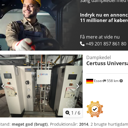
Sælg dampkedel med
prøvekøler.
Indryk nu en annonce
11 millioner af køber
Få mere at vide nu
+49 201 857 861 80
Dampkedel
Certuss
Univers
Essen
558 km
1
/
6
Stand:
meget god (brugt)
, Produktionsår:
2014
, 2 brugte hurtigda