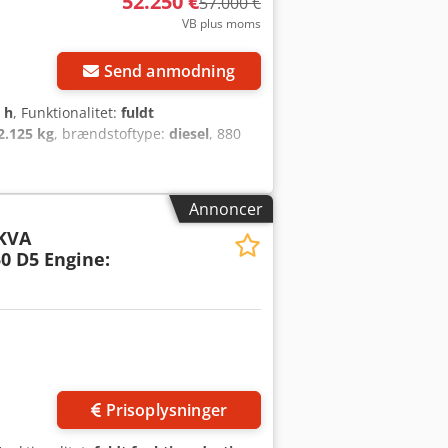
52.250 €
57.000 €
VB plus moms
Send anmodning
 h
, Funktionalitet:
fuldt
2.125 kg
, brændstoftype:
diesel
, 880
Annoncer
KVA
0 D5 Engine:
Prisoplysninger