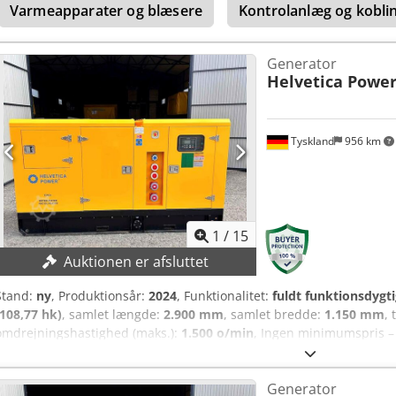
Varmeapparater og blæsere
Kontrolanlæg og kobl
Nettovægt: 1.550 kg UDSTYR AVR ATS Fjernbetjening Vand- og oliev
Euro-/CEE-/Powerlock-stik Presenning Driftstimerne kan ses på det s
Generator
Helvetica Powe
Tyskland
956 km
1
/
15
Auktionen er afsluttet
Stand:
ny
, Produktionsår:
2024
, Funktionalitet:
fuldt funktionsdygti
(108,77 hk)
, samlet længde:
2.900 mm
, samlet bredde:
1.150 mm
, 
omdrejningshastighed (maks.):
1.500 o/min
, Ingen minimumspris – 
Dieselgenerator, NY! TEKNISKE DETALJER Aggregat Model: HPYU04080
Monteringshøjde: ≤ 1.000 m Spænding: 400 V Strøm: 144,34 A Frekv
Generator
o/min Lydniveau LP7m: ≤ 68 dB Brændstofforbrug ved 100 % belast