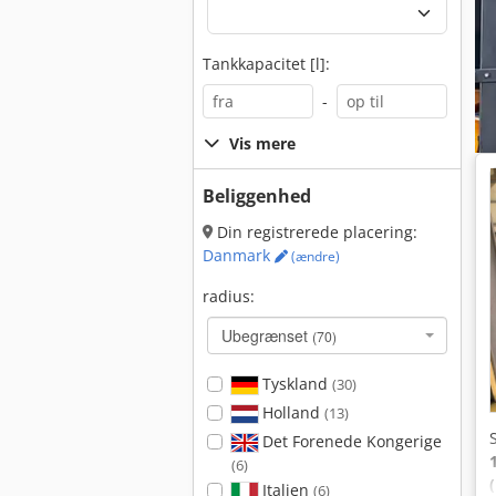
Tankkapacitet [l]:
-
Vis mere
Beliggenhed
Din registrerede placering:
Danmark
(ændre)
radius:
Ubegrænset
(70)
Tyskland
(30)
Holland
(13)
Det Forenede Kongerige
(6)
Italien
(6)