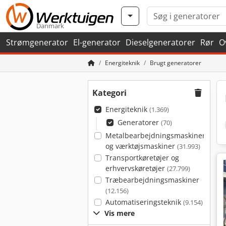
Danmark
Strømgenerator
El-generator
Dieselgeneratorer
Rør
O
Energiteknik
Brugt generatorer
Kategori
Energiteknik
(1.369)
Generatorer
(70)
Metalbearbejdningsmaskiner
og værktøjsmaskiner
(31.993)
Transportkøretøjer og
erhvervskøretøjer
(27.799)
Træbearbejdningsmaskiner
(12.156)
Automatiseringsteknik
(9.154)
Vis mere