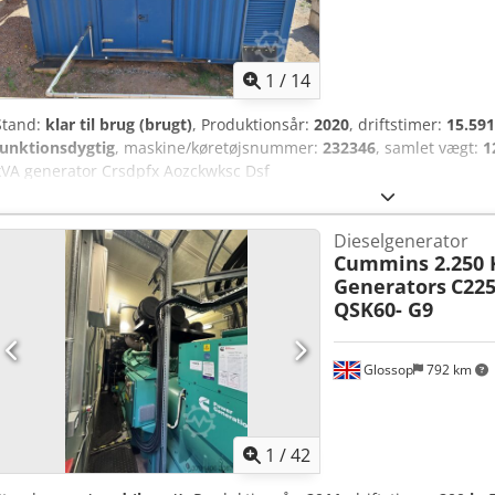
1
/
14
Stand:
klar til brug (brugt)
, Produktionsår:
2020
, driftstimer:
15.591
funktionsdygtig
, maskine/køretøjsnummer:
232346
, samlet vægt:
1
kVA generator Crsdpfx Aozckwksc Dsf
Dieselgenerator
Cummins 2.250 
Generators
C225
QSK60- G9
Glossop
792 km
1
/
42