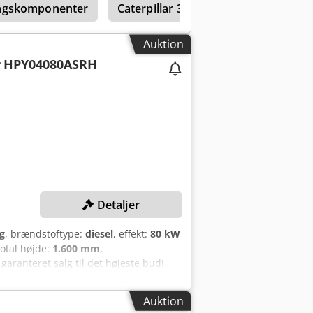
ingskomponenter
Caterpillar 3516
armesystem Sikringer
idste billede.
Auktion
r
HPY04080ASRH
Detaljer
g
, brændstoftype:
diesel
, effekt:
80 kW
total højde:
1.600 mm
,
garanteret salg til det højeste bud!
 Effekt: 80 kW / 100 kVA
ens: 50 Hz Omdrejningstal: 1.500
Auktion
ning: ≤ 205 g/kWh Dieselmotor