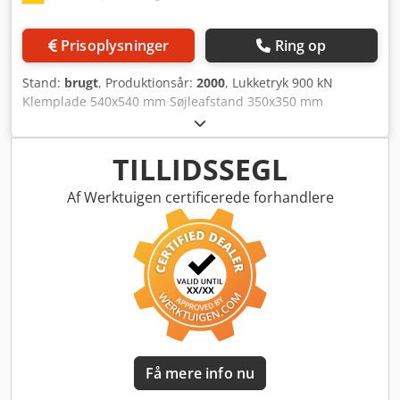
Prisoplysninger
Ring op
Stand:
brugt
, Produktionsår:
2000
, Lukketryk 900 kN
Klemplade 540x540 mm Søjleafstand 350x350 mm
Maskinvægt ca. 5,5 t Lukkevandring 280 mm Udkasterkraft
60 kN Udkastervandring 70 mm Formhøjde 160-400 mm
Søjlediameter 65 mm Støbekraft 75 kN Støbeslag 130 mm
TILLIDSSEGL
Støbestempeldiameter 50, 55, 60 mm Støbevolumen (DIN
24480) 119, 163, 214 cm² Specifikt støbetryk 380, 315, 265
Af Werktuigen certificerede forhandlere
kp/cm² Tilhørende delingsflade 236, 285, 340 cm²
Aftræksvandring 150 mm Fuldrenoveret trykstøbemaskine
DAW 80 GO med DataLogic-styring til zinklegeringer.
Uddrag af hovedrevisionen: · Opgradering med nyt
styreskab og betjeningspanel, inkl. udskiftning af alle el-
ledninger · Fornyelse af hydraulik (blokke og ventiler) ·
Overhaling af lukkedelen Uddybende oplysninger på
forespørgsel Maskinen er udstyret med følgende
muligheder: Motoriseret beskyttelsesdør, støberetning til
Få mere info nu
venstre Afkastskakt-dækplade på understel (lige)