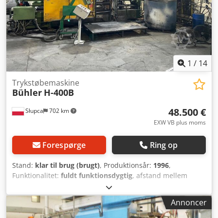
1
/
14
Trykstøbemaskine
Bühler
H-400B
48.500 €
Słupca
702 km
EXW VB plus moms
Forespørge
Ring op
Stand:
klar til brug (brugt)
, Produktionsår:
1996
,
Funktionalitet:
fuldt funktionsdygtig
, afstand mellem
søjlerne:
640 mm
, lukke slag:
640 mm
, total højde:
2.500
mm
, samlet bredde:
2.400 mm
, slaglængde:
480 mm
,
Annoncer
samlet længde:
7.500 mm
, søjlediameter:
120 mm
,
udkasterkraft:
240.000 N
, udløberens slaglængde:
145