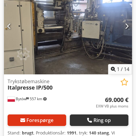
1
/
14
Trykstøbemaskine
Italpresse
IP/500
69.000 €
Bytów
557 km
EXW VB plus moms
Forespørge
Ring op
Stand:
brugt
, Produktionsår:
1991
, tryk:
140 stang
, Vi