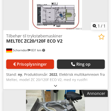
udførelse nødvendig Egnet til DAW 80F / W80Zn Dcodpfx
Ajy E Tyhjm Rek Et ovnkontrolskab kan leveres ved behov.
1
/
1
Tilbehør til trykstøbemaskiner
MELTEC
ZC20/120F ECO V2
Schorndorf
831 km
Prisoplysninger
Ring op
Stand:
ny
, Produktionsår:
2022
, Elektrisk multikamreovn fra
Meltec, model ZC 20/120F ECO V2, med ny rustfri
stålsmeltekrydse, isoleret digellåg og understel.
Digelkapacitet: 420,0 kg/Zn Smelteeffekt: 120,0 kg/Zn/time
Annoncer
Tilslutningseffekt: 21,5 kW Model: ZC 20/120 F ECO V2
EcoMelTec-ovnen kombinerer fordelene ved den
gennemprøvede multikammer varmeholdende og
smelteovn med mange nyudviklede funktioner og