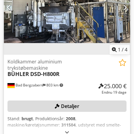
1
/
4
Koldkammer aluminium
trykstøbemaskine
BÜHLER
DSD-H800R
25.000 €
Bad Bergzabern
803 km
Endnu 19 dage
Detaljer
Stand:
brugt
, Produktionsår:
2008
,
maskine/køretøjsnummer:
311504
, udstyret med smelte-
og varmholdovn STRIKO WESTOFEN W900SL Prodos XP,