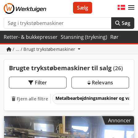
Sælg
Søg
Retter- & bukkepresser
Stansning (trykning)
Rør
/ ... / Brugt trykstøbemaskiner
Brugte trykstøbemaskiner til salg
(26)
Filter
Relevans
Metalbearbejdningsmaskiner og værk
Fjern alle filtre
Annoncer