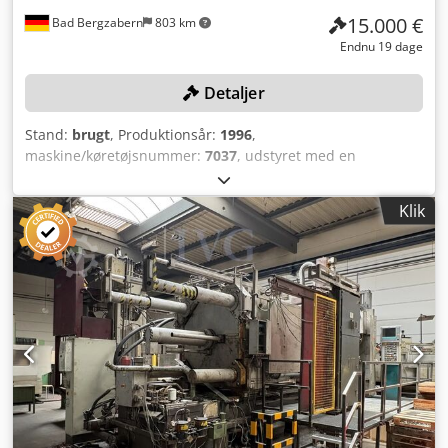
15.000 €
Bad Bergzabern
803 km
Endnu 19 dage
Detaljer
Stand:
brugt
, Produktionsår:
1996
,
maskine/køretøjsnummer:
7037
, udstyret med en
udtagelsesrobot, ABB IRB6400F, årgang: 1997,
serienummer: 1318, inventarnummer: 073005700,
Klik
sprøjteanlæg WOLLIN, automatisk støbningsproces,
styring, touchskærm, kølebeholder, maskinplatform,
båndtransportør, 1 industrirrobot ABB som
reservedelslager. Dsdpfx Aozhax Tsm Rock