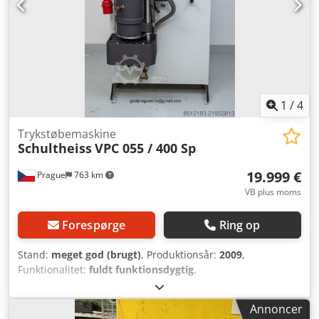
automatisk skovlsystem. Arbejder maskine til produktion af
aluminiumskomponenter op til 6 kg skudvægt, senest
kontrolleret i april 2026. Køber er ansvarlig for
demontering, flytning og transport.
1
/
4
Trykstøbemaskine
Schultheiss
VPC 055 / 400 Sp
19.999 €
Prague
763 km
VB plus moms
Forespørge
Ring op
Stand:
meget god (brugt)
, Produktionsår:
2009
,
Funktionalitet:
fuldt funktionsdygtig
,
maskine/køretøjsnummer:
2093249C
, total højde:
1.050
mm
, samlet bredde:
680 mm
, indgangsspænding:
400 V
,
Annoncer
effekt:
8 kW (10,88 hk)
, emne vægt (maks.):
175 kg
, tryk:
2