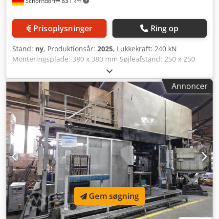
Schorndorf
831 km
Prisoplysninger
Ring op
Stand:
ny
, Produktionsår:
2025
, Lukkekraft: 240 kN
Monteringsplade: 380 x 380 mm Søjleafstand: 250 x 250
mm Maskinvægt ca.: 3,0 t Lukkevej: 180 mm Udkasterkraft:
28 kN Dsdjx Hp E Aepfx Am Rjck Udkastervej: 50 mm
Annoncer
Formhøjde: 120–300 mm Søjlediameter: 45 mm Støbekraft:
43 kN Støbevej: 85 mm Støbestempel diameter: 36, 40, 45
mm Støbevolumen (DIN 24480): 47, 63, 87 cm³ Specifikt
støbepres: 420, 340, 270 daN/cm² Tilhørende delingsflade:
56, 70, 88 cm² Tilbageslagsløb: 150 mm Maskinudstyr: 1.0.2
Lukkeenhedsafdækning på understel til vægte/rende 1.0.3
Smådelsafdækning i understellet 1.1.0 Elektrisk
beskyttelsesdør i støberetning til venstre 1.4.0 Maskinlejer
1.5.4 Indvendig belysning af maskinrum 1.11.0
Udstyrspakke – energieffektivitet 2.0.1.2 Udkaster-
assistentpakke Technology inkl. SensiEject 2.6.4
Gem søgning
Maskinassistsystem SensiLock® 2.8.0 Hydraulisk justering
af lukkeenheden 3.0.1.2 Støbeassistentpakke Technology