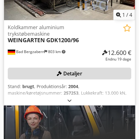
1
/
4
Koldkammer aluminium
trykstøbemaskine
WEINGARTEN
GDK1200/96
12.600 €
Bad Bergzabern
803 km
Endnu 19 dage
Detaljer
Stand:
brugt
, Produktionsår:
2004
,
maskine/køretøjsnummer:
257253
, Lukkekraft: 13.000 kN,
totalvægt: 69.000 kg, med sprøjteanlæg WOLLIN,
afgratningspresse REIS TKP3, serienummer: 181013, årstal:
2004, vægt: 680 kg, industrirrobot REIS V60, serienummer:
541010, årstal: 2004, maskinvægt: 1.950 kg, smelte- og
varmholdingsovn STRIKO WESTOFEN W1200SL Pro, årstal:
2004, serienummer: 7961, ovnrumsvolumen: 970 dm³,
tomvægt: 3.100 kg, varmeeffekt: 22 kW, maskinen er ude af