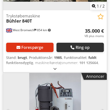
det samme. Mulighed for pålæsning og organisering af
1
/
2
transport i Polen og resten af Europa.
Trykstøbemaskine
Bühler
840T
35.000 €
West Bromwich
854 km
VB plus moms
Forespørge
Ring op
Stand:
brugt
, Produktionsår:
1985
, Funktionalitet:
fuldt
funktionsdygtig
, maskine/køretøjsnummer:
101 125664
,
samlet bredde:
3.100 mm
, samlet længde:
10.000 mm
,
indgangsspænding:
380 V
, samlet vægt:
40.000 kg
, • Buhler
Annoncer
840T • Produktionsnr. 101 125664 • Årgang 1985 •
Renoveret og installeret i 2016 af PVM i Tyskland.
Dcsdjzabp Sopfx Am Rek • Kører på 3-faset 380V • Original
Intercirc-maskine med kabelføring og manualer • Monteret
med nyt styrepanel i 2016. • Ny pumpe monteret 2025 •
Vægt cirka 40T • Længde 10 meter / bredde 3,1 meter /
højde 2,8 meter • Elektrisk Morgan-ovn 72 kW • Colosio