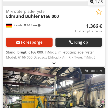
1
/
8
Mikrotiterplade-ryster
Edmund Bühler
6166 000
1.366 €
Dresden
647 km
Fast pris plus moms
Forespørge
Ring op
Stand:
brugt
, 6166 000, TiMix 5, mikrotiterplade-ryster
Model: 6166 000 Dcsdsuz Ebhopfx Am Rjk Type: TiMix 5
Stand: Brugt
Annoncer