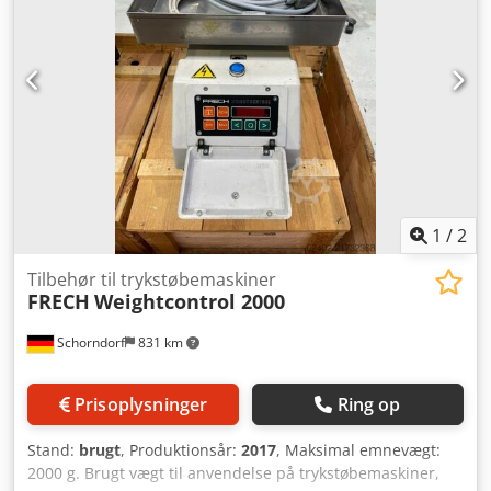
energibesparelsespotentialer: - God adgang til rengøring
takket være fleksibelt monterbare klaplåg Dedpfxsy E Tybs
Am Rjck - Nyt pumpedesign muliggør længere
rengøringsintervaller - Opsamlingsbakke til slagger – letter
rengøringen af smeltebadet - Symmetrisk ovndesign –
ingen højre/venstre-version nødvendig Passer til DAW 20F /
W20Zn Et ovnskab kan leveres efter behov.
1
/
2
Tilbehør til trykstøbemaskiner
FRECH
Weightcontrol 2000
Schorndorf
831 km
Prisoplysninger
Ring op
Stand:
brugt
, Produktionsår:
2017
, Maksimal emnevægt:
2000 g. Brugt vægt til anvendelse på trykstøbemaskiner,