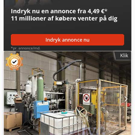
drift og ikke klar til brug. Dcsdpfx Ajzhaydem Rsk
Indryk nu en annonce fra 4,49 €
*
11 millioner af købere
venter på dig
Indryk annonce nu
*pr. annonce/md.
Klik