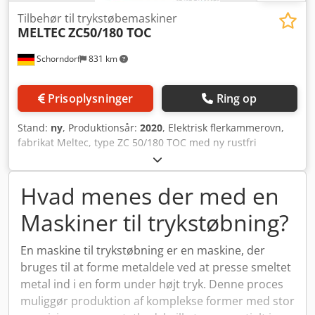
Tilbehør til trykstøbemaskiner
MELTEC
ZC50/180 TOC
Schorndorf
831 km
Prisoplysninger
Ring op
Stand:
ny
, Produktionsår:
2020
, Elektrisk flerkammerovn,
fabrikat Meltec, type ZC 50/180 TOC med ny rustfri
smeltedigel, isoleret digellåg og understel. Digelindhold:
820,0 kg/zink Smelteydelse: 180,0 kg/zink/time
Tilslutningseffekt: 27,0 kW Type: ZC 50/180 TOC
Hvad menes der med en
Metaltransporten sker via en pumpe, som transporterer
Maskiner til trykstøbning?
det flydende metal under badets spejloverflade.
Badniveauet i støbebeholderskammeret forbliver derved
konstant for at sikre en ensartet metaldosering ved hver
En maskine til trykstøbning er en maskine, der
cyklus. Dcedpfx Amjy E Tynj Rsk Egnet til DAW 50F / W50Zn
bruges til at forme metaldele ved at presse smeltet
Et ovnskab kan leveres efter behov.
metal ind i en form under højt tryk. Denne proces
muliggør produktion af komplekse former med stor