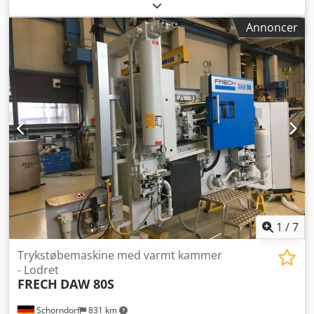
egnet til emnevægte op til 2000 g. Afmonteret fra
igangværende produktion. Enheden er kontrolleret og
Annoncer
istandsat af producenten. Dcsdpfxjy Diauj Am Rjk
1
/
7
Trykstøbemaskine med varmt kammer
- Lodret
FRECH
DAW 80S
Schorndorf
831 km