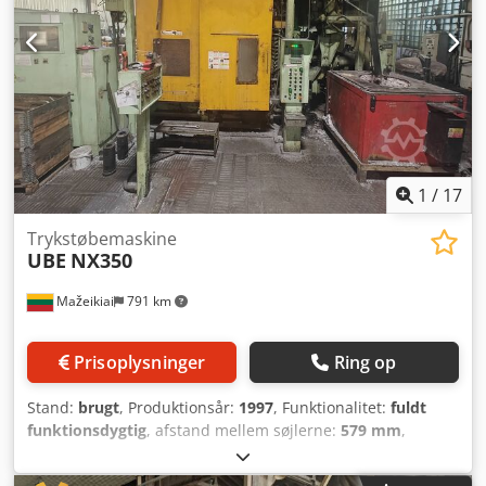
1
/
17
Trykstøbemaskine
UBE
NX350
Mažeikiai
791 km
Prisoplysninger
Ring op
Stand:
brugt
, Produktionsår:
1997
, Funktionalitet:
fuldt
funktionsdygtig
, afstand mellem søjlerne:
579 mm
,
støbekraft:
350 N
, slaglængde:
420 mm
, søjlediameter:
125
mm
, samlet vægt:
12.000 kg
, effekt:
22 kW (29,91 hk)
,