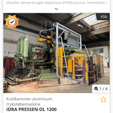
tilbyder denne brugte Italpresse IP/500-presse, fremstillet i
1991. Fremstillingsdato: 4/1991 Maskintype: IP/500 Dodpfx
Aszdi Ezjm Rock Serienummer: 1856 Maskinen er udstyret
Klik
med en STOTEK DTE 716-smelteovn (reservedele til ovnen),
en Achceson Dag 1000-sprøjte og en Italpresse-
udtagningsenhed. Styringen er udskiftet med en ny S7-
styring, og batterierne er udskiftet. Maskinen er i drift og
anvendes løbende i produktionen. Hvis du har spørgsmål
eller har brug for yderligere oplysninger, er du velkommen
til at sende en besked eller kontakte os telefonisk.
1
/
4
Koldkammer-aluminium
trykstøbemaskine
IDRA PRESSEN
OL 1200