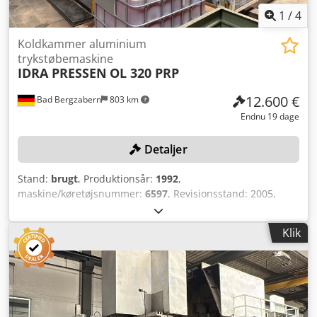
1
/
4
Koldkammer aluminium
trykstøbemaskine
IDRA PRESSEN
OL 320 PRP
12.600 €
Bad Bergzabern
803 km
Endnu 19 dage
Detaljer
Stand:
brugt
, Produktionsår:
1992
,
maskine/køretøjsnummer:
6597
, Revisionsstand: 2005,
lukekraft: 320 ton, smelte- og varmholdovn DOGUS
MACHINE EMHF-300/45, produktionsår: 2020, varmeeffekt:
Klik
45 kW, diameter: 1.320 mm, højde: 1.500 mm,
støbeautomatiseringssystem, sprøjteanlæg WOLLIN LSC1,
produktionsår: 2014, serienummer: 1009. Dodpfxszhayke
Am Rjck