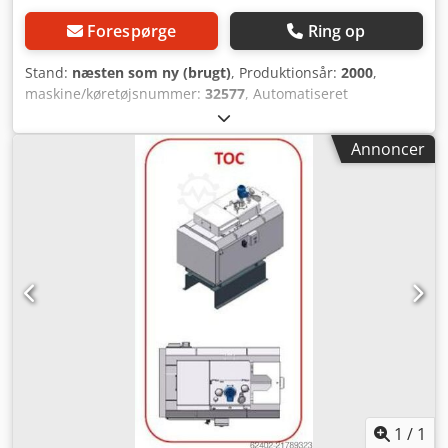
Forespørge
Ring op
Stand:
næsten som ny (brugt)
, Produktionsår:
2000
,
maskine/køretøjsnummer:
32577
, Automatiseret
trykstøbemaskine fra Bühler med høj trykstyrke.
Dcjdpfxjfbl E Ss Am Rok 7900 kN lukkekraft. 500 mm
Annoncer
støderbevægelse. Klimaanlæg KMA / Bentleon type
Ultravent / AFS 6000 (år 2000). Maskinen er DEMONTERET.
Nyligt omlakeret.
1
/
1