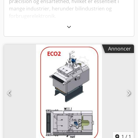
præcision og ensartethed, hvilket er essentielt i
mange industrier, herunder bilindustrien og
forbrugerelektronik.
Funktioner og fordele
Trykstøbningsmaskiner er designet til at arbejde
med forskellige metaller, som aluminium, zink og
Annoncer
kobber baseret på deres fysiske egenskaber. De
primære fordele ved disse maskiner inkluderer
hurtig produktionstid, høj holdbarhed af de
endelige produkter og muligheden for at fremstille
meget komplekse komponenter. Desuden er
processen omkostningseffektiv på lang sigt, især
når det gælder masseproduktion.
Købsråd til brugte trykstøbningsmaskiner
Når du overvejer køb af en brugt
trykstøbningsmaskine, er det vigtigt at vurdere
maskinens alder, stand og tidligere anvendelse.
1
/
1