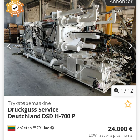
Annoncer
Låsekraft: 350 metriske tons Trækstangsdimension: 125
mm Frihøjde mellem trækstænger: 579 x 579 mm
Formtykkelse (minimum - maksimum): 300 - 700 mm
Slaglængde for form: 420 mm Bevægelig pladestørrelse:
940 x 940 mm Indsprøjtningsposition: -125 mm
Effektbehov: 22 kW Dcsdpfjv D Dwpsx Am Rjk Maskinvægt:
11.974 kg (26.400 pund) Sælges inklusive trim-presse og
manipulator.
1
/
12
Trykstøbemaskine
Druckguss Service
Deutchland
DSD H-700 P
24.000 €
Mažeikiai
791 km
EXW Fast pris plus moms