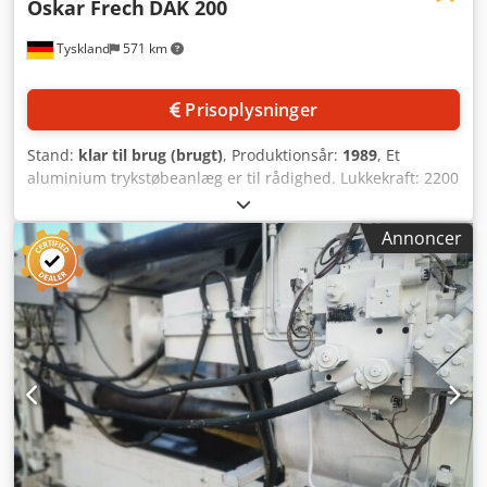
Oskar Frech
DAK 200
Tyskland
571 km
Prisoplysninger
Stand:
klar til brug (brugt)
, Produktionsår:
1989
, Et
aluminium trykstøbeanlæg er til rådighed. Lukkekraft: 2200
kN, åbningskraft: 71 kN, maksimal åbning: 430 mm,
formtilslutning: dobbelt knæled, trykkammer: koldkammer,
Annoncer
orientering: horisontal. Stemplet diameter min./maks.: 40
mm/70 mm, trykkammerets fyldevolumen min./maks.: 293
cm³/898 cm³, støbningstryk: 1990 bar, sprængareal
min./maks.: 110 cm²/338 cm², kapacitet: 780 cyklusser/t.
Fastspændingsplade X/Y-dimensioner: 755 mm/755 mm,
søjleafstand: 500 mm/500 mm, formhøjde min./maks.: 250
mm/600 mm, min. formdimensioner X/Y: 296 mm/296 mm.
Inklusive digelovn, udblæsningsudstyr, doseringsautomat
og 4 x styretavler. Dokumentation tilgængelig.
Dcjdeucfwpjpfx Am Rok