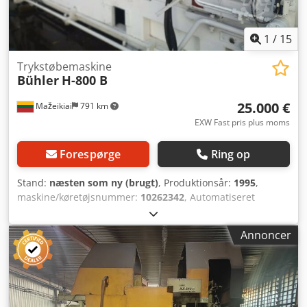
1
/
15
Trykstøbemaskine
Bühler
H-800 B
25.000 €
Mažeikiai
791 km
EXW Fast pris plus moms
Forespørge
Ring op
Stand:
næsten som ny (brugt)
, Produktionsår:
1995
,
maskine/køretøjsnummer:
10262342
, Automatiseret
trykstøbemaskine fra Bühler med 9800 kN lukketryk.
Maskinen er afmonteret. Dcedpsfbl Enefx Am Rek
Annoncer