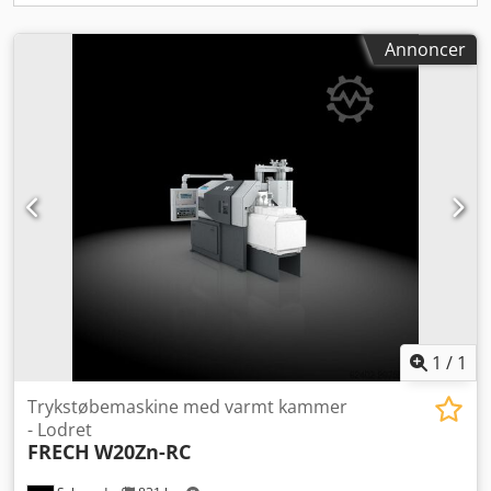
Betjeningspult stående 1.0.2 Afkastskakt-dækplade på
understel 3.2.4 Multikammer varme- og smelteovn med
pumpe TOC 3.2.1 Ovnsstyreskab til ovntype Z 4.0.1 Brug af
Annoncer
vand-glykol Dcjdpeyzt D Ejfx Am Rek 4.2. Venstreside GO
6.1.3.1 Kablet signalinterface til udtagning (DISPO10) 6.5.2
Udstyrspakke RSD med Switch 7.2.2.2 Spraymotion 611 E
med servodrev, 1-kreds 7.3.1 Slipmiddelbeholder TD 20
7.4.0.3 Sprøjteskinne CR 275 Yderligere optioner kan
tilbydes efter aftale.
1
/
1
Trykstøbemaskine med varmt kammer
- Lodret
FRECH
W20Zn-RC