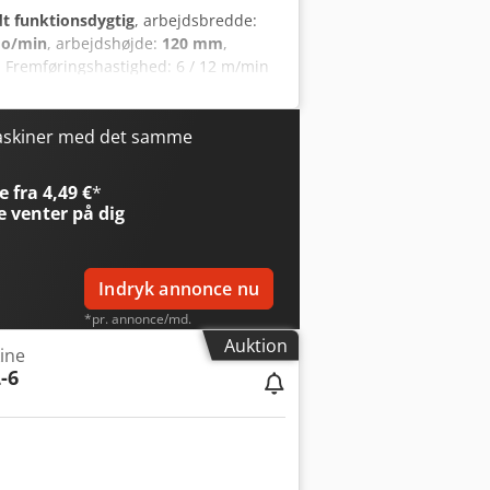
dt funktionsdygtig
, arbejdsbredde:
 o/min
, arbejdshøjde:
120 mm
,
Fremføringshastighed: 6 / 12 m/min
jsdiameter, vertikal spindel: 100–180
: 5,5 kW Motorstyrke, spindel 2
pindel 4 (øverst): 7,5 kW
maskiner med det samme
0 x 1.550 x 1.500 mm Vægt: 1.800 kg
 fra 4,49 €
*
e
venter på dig
Indryk annonce nu
*pr. annonce/md.
Auktion
ine
-6