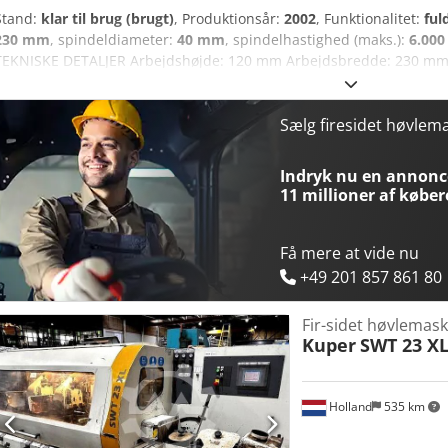
Stand:
klar til brug (brugt)
, Produktionsår:
2002
, Funktionalitet:
ful
230 mm
, spindeldiameter:
40 mm
, spindelhastighed (maks.):
6.000
TEKNISKE DETALJER Arbejdshøjde: 120 mm Arbejdsbredde: 230 mm 
Spindelhastighed: 6.000 omdr./min. Spindeldiameter: 40 mm Værktø
mm Indgangsbordlængde: 2.000 mm Motorstyrke, spindel 1 (nederst)
(venstre): 11 kW Motorstyrke, spindel 3 (højre): 11 kW Motorstyrke, s
Sælg firesidet høvle
MASKINDETALJER Dimensioner og vægt Dimensioner (L x B x H): 3.25
UDSTYR Dokumentation Cedpfx Aqszrmpmoqsha
Indryk nu en annonce
11 millioner af køber
Få mere at vide nu
+49 201 857 861 80
Fir-sidet høvlemask
Kuper
SWT 23 XL
Holland
535 km