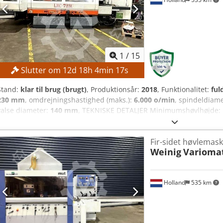
1
/
15
Slutter om
12
d
18
h
4
min
15
s
Stand:
klar til brug (brugt)
, Produktionsår:
2018
, Funktionalitet:
ful
230 mm
, omdrejningshastighed (maks.):
6.000 o/min
, spindeldiam
valse diameter:
140 mm
, TEKNISKE DETALJER Minimumshøvlhøjde
Minimumshøvltykkelse: 10 mm Maximumshøvltykkelse: 150 mm Antal 
mm Høvlspindelhastighed: 6.000 o/min. Indføringsbordslængde: 1
Fir-sidet høvlemask
Fremføringsmotoreffekt: 5,5 kW Fremføringsdrift: kardanakseldrift
Weinig
Varioma
Minimum fremføringshastighed: 6 m/min. Maximum fremføringshas
Fremføringshastighedsregulering: trinvis Diameter påudsugning
Motoreffekt: 7,5 kW Dimensioner og vægt Dimensioner (L x B x H): 
Holland
535 km
6.500 kg Bemærk: Gasfjedrene er svage. Csdpfx Aszrmupsqqoha