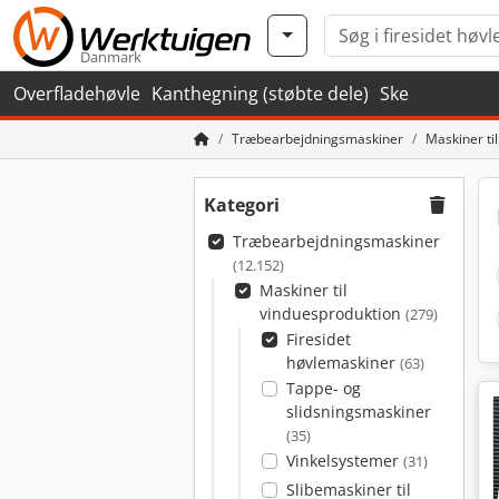
Danmark
Overfladehøvle
Kanthegning (støbte dele)
Ske
Træbearbejdningsmaskiner
Maskiner ti
Kategori
Træbearbejdningsmaskiner
(12.152)
Maskiner til
vinduesproduktion
(279)
Firesidet
høvlemaskiner
(63)
Tappe- og
slidsningsmaskiner
(35)
Vinkelsystemer
(31)
Slibemaskiner til