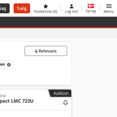
Søg
Sælg
Sprog
Huskeliste
(0)
Log ind
Menu
Relevans
ion
Auktion
ine
pact LMC 723U