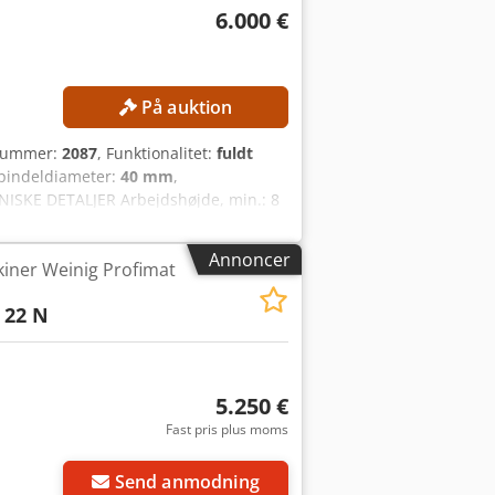
6.000 €
På auktion
snummer:
2087
, Funktionalitet:
fuldt
spindeldiameter:
40 mm
,
KNISKE DETALJER Arbejdshøjde, min.: 8
dpfozrmpaox Aqqjha Arbejdsbredde,
stighed, maks.: 28 m/min Antal
Annoncer
kiner Weinig Profimat
0 mm Spindeldrejemotorer 1. Spindel,
 4. Spindel, øverst: 11 kW 5. Spindel,
 22 N
vedsikring: 105 A Dimensioner og vægt
5.250 €
Fast pris plus moms
Send anmodning