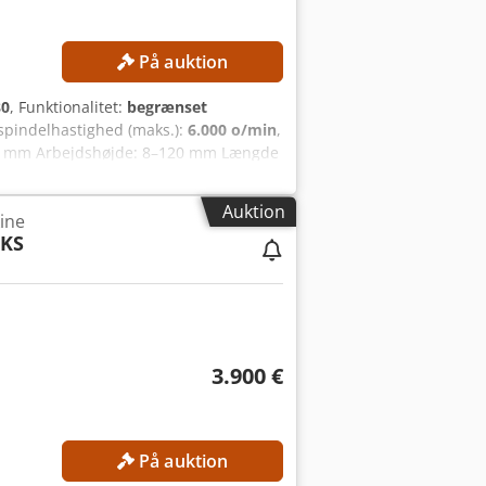
På auktion
80
, Funktionalitet:
begrænset
 spindelhastighed (maks.):
6.000 o/min
,
30 mm Arbejdshøjde: 8–120 mm Længde
al spindler: 5 Spindeldiameter: 40
rtikal spindel: 232 mm Maks.
Auktion
ine
: 200 mm Spindelopstilling og -ydelse
3KS
til højre: 7,5 kW 4. Spindel, øverst: 11
nding: 400 V Tilslutningseffekt: 32 kW
 1.400 x 1.350 mm Chedpfx
ng på fire sider Indføringsbord CE-
3.900 €
På auktion