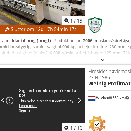
1
/
15
Slutter om
12
d
17
h
54
min
15
s
Stand:
klar til brug (brugt)
, Produktionsår:
2006
, maskine/køretøj
funktionsdygtig
, samlet vægt:
4.000 kg
, arbejdsbredde:
230 mm
, 
spindelhastighed (maks.):
6.000 o/min
, arbejdshøjde:
125 mm
, TE
mm Arbejdshøjde, maks.: 125 mm Arbejdsbredde, min.: 18 mm Co
maks.: 230 mm Fremføringshastighed, min.: 6 m/min Fremføringsha
Firesidet høvlemas
spindler: 6 Spindelomdrejningstal: 6.000 o/min Spindeldiameter: 4
22 N 1986
nederst: 5,5 kW 2. Spindel, højre: 5,5 kW 3. Spindel, venstre: 7,5 kW
Weinig
Profimat
øverst: 7,5 kW 6. Spindel, nederst: 7,5 kW MASKINENS DETALJER Ho
Dimensioner (L x B x H): 7.500 x 2.000 x 1.850 mm Vægt: 4.000 kg
Wijchen
553 km
1
/
10