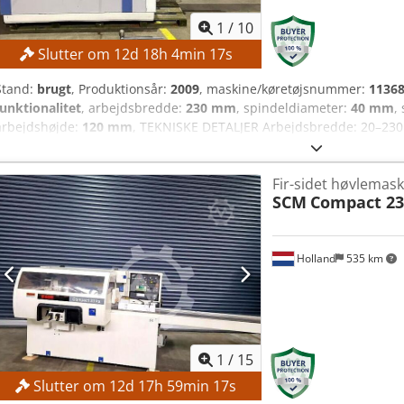
1
/
10
Slutter om
12
d
18
h
4
min
15
s
Stand:
brugt
, Produktionsår:
2009
, maskine/køretøjsnummer:
1136
funktionalitet
, arbejdsbredde:
230 mm
, spindeldiameter:
40 mm
,
arbejdshøjde:
120 mm
, TEKNISKE DETALJER Arbejdsbredde: 20–2
på indføringsbord: 1.950 mm Fremføringshastighed: 6–12 m/min Ant
mm Spindelomdrejningstal: 6.000 o/min Maks. værktøjsdiameter, ve
Fir-sidet høvlemask
værktøjsdiameter, horisontal spindel (undtagen den første spindel)
SCM
Compact 2
1. Spindel, nederst: 5,5 kW 2. Spindel, til venstre: 7,5 kW 3. Spindel, 
kW 5. Spindel, nederst: 5,5 kW MASKINENS DETALJER Tilslutningsspæ
Sikring: 64 A Dimensioner og vægt Dimensioner (L x B x H): 4.000 x
Holland
535 km
Aszrmptoqqsa Vægt: 2.500 kg UDSTYR 5-spindeludførelse Bearbejdni
mærkning Bemærk: Den 5. spindel er defekt.
1
/
15
Slutter om
12
d
17
h
59
min
15
s