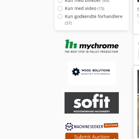
Kun med billeder
(63)
Kun med video
(15)
Kun godkendte forhandlere
(57)