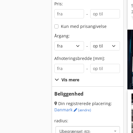
Pris:
-
Kun med prisangivelse
Årgang:
-
Afnoteringsbredde [mm]:
-
Vis mere
Beliggenhed
Din registrerede placering:
Danmark
(ændre)
radius:
Ubegrænset
(63)