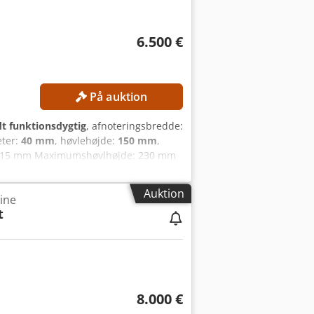
6.500 €
På auktion
dt funktionsdygtig
, afnoteringsbredde:
eter:
40 mm
, høvlehøjde:
150 mm
,
: 15 mm Maximumshøvlhøjde: 230 mm
spindler: 6 stk. Spindeldiameter: 40
.570 mm Fremføring
Auktion
ine
 Fremføringssystem: automatisk
t
tighed: 24 m/min.
sdyse: 120 mm MASKINENS DETALJER
5.900 x 2.600 x 1.900 mm Egenvægt:
8.000 €