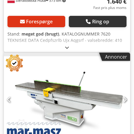
1.640 €
Sierakowska Huta
575 km
Fast pris plus moms
Forespørge
Ring op
Stand:
meget god (brugt)
, KATALOGNUMMER 7620
TEKNISKE DATA Cedpfszrlb Ujx Aqgsrf - valsebredde: 410
mm - bordlængde: 2220 mm - bords af støbejern - begge
borde justerbare - original støbejernsføring - motor ca. 3
Annoncer
kW - dimensioner (l/b/h): 2220x800x1140 mm - vægt: 504 kg
FORDELE – tysk produktion – brugt afretter – i meget god
stand Nettopris: 6900 PLN Nettopris: 1640 EUR ved kurs 4,2
EUR (Priserne kan ændre sig ved større udsving)