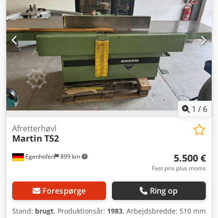
Ø 160 mm - Dimensioner L/B/H: 2650/900/1000 mm - Vægt:
720 kg Nettopris: 21.000 PLN Nettopris: 4.900 EUR
afhængig af kurs 4,20 PLN/EUR Cjdpezmg R Hefx Aqgerf
(Priser kan ændres ved større valutakursudsving)
1
/
6
Afretterhøvl
Martin
T52
5.500 €
Egenhofen
899 km
Fast pris plus moms
Forespørge
Ring op
Stand:
brugt
, Produktionsår:
1983
, Arbejdsbredde: 510 mm