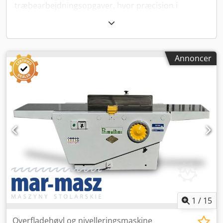
træbearbejdningsopgaver, hvor præcision i
overfladebehandling er nødvendig.
Anvendelse af overfladehøvlen
Typisk anvendes overfladehøvlen til at planere
Annoncer
store træstykker, som for eksempel bordplader,
døre eller vinduesrammer. Dette værktøj kan
justeres i forhold til dybde og vinkel, hvilket giver
brugeren mulighed for at opnå præcise resultater
tilpasset hvert projekt.
Ved køb af brugt overfladehøvle
Hvis De overvejer at købe en brugt overfladehøvle,
er det vigtigt at inspicere maskinens generelle
stand og sikre sig, at alle bevægelige dele fungerer
korrekt. Kontroller skærebladenes skarphed og
justeringsmuligheder, da disse er kritiske for at
1
/
15
opnå en god ydeevne.
Overfladehøvl og nivelleringsmaskine