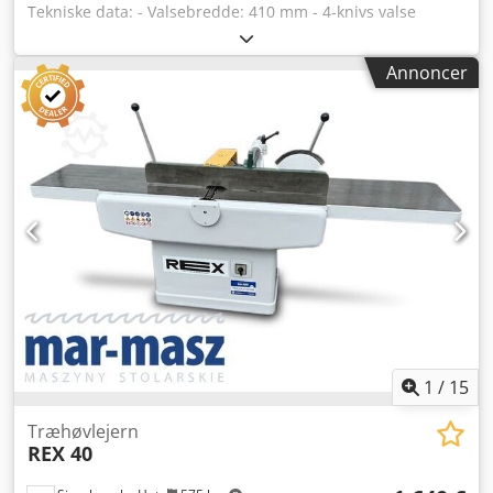
Tekniske data: - Valsebredde: 410 mm - 4-knivs valse
(TERSA) - Lyddæmpende kam - Beskyttelse til valse -
Bordlængde: 2610 mm - Forlænget indføringsbord: 1435
Annoncer
mm - Støbejernsborde - Begge borde justerbare - Original
støbejernsanslag, justerbart i vinkel - Bremse -
Udsugningsstuds diameter: 115 mm - Motor: 4 kW -
Dimensioner (L/B/H): 2610x960x1110 mm - Vægt: 578 kg
Crjdozr Itgopfx Aqgjf FORDELE – Italiensk produktion – 4-
knivs valse – bremse – Lyddæmpende kam – forlænget
indføringsbord – ikke malet – Brugt afretter, meget god
stand, original DTR-dokumentation Nettopris: 21.900 PLN
Nettopris: 5.200 EUR afhængig af kursen 4,2 EUR (Priser
kan variere ved større udsving)
1
/
15
Træhøvlejern
REX 40