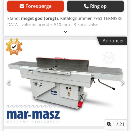
Forespørge
Ring op
Stand:
meget god (brugt)
, Katalognummer 7953 TEKNISKE
DATA - valsens bredde: 510 mm - 3-knivs valse -
beskyttelse på valsen - bordlængde: 2550 mm - borde af
støbejern - begge borde justerbare - original,
Annoncer
vinkeljusterbar anslag - motor: 4 kW Codpfxszmhb Ts
Aqgjrf - bremse - udsugningsstuds diameter: 135 mm -
mål (L/B/H): 2600x1500x1100 mm - vægt: 830 kg FORDELE –
Produceret i Polen, mærket ŻEFAM – 3-knivs valse – bremse
– brugt afretter i meget god stand Nettopris: 7900 PLN
Nettopris: 1880 EUR baseret på kurs 4,2 EUR (Priser kan
ændre sig ved større valutaudsving)
1
/
21