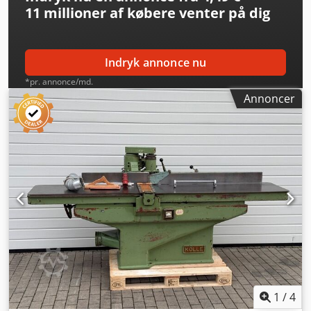
11 millioner af købere
venter på dig
Indryk annonce nu
*pr. annonce/md.
Annoncer
1
/
4