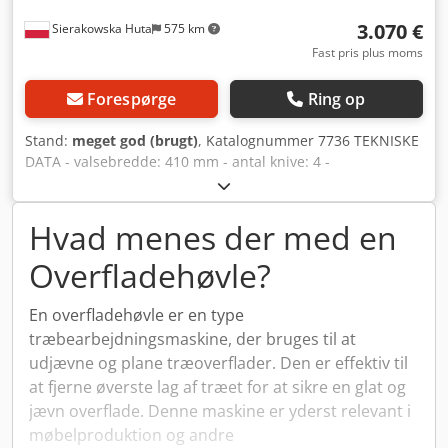
3.070 €
Sierakowska Huta
575 km
Fast pris plus moms
Forespørge
Ring op
Stand:
meget god (brugt)
, Katalognummer 7736 TEKNISKE
DATA - valsebredde: 410 mm - antal knive: 4 -
støjdæmpende kam ved valsen - bordlængde: 2530 mm -
bremse - støbejernsborde - begge borde justerbare -
original justerbar anslagskinne til vinkel - motor: 3 kW -
Hvad menes der med en
diameter på udsugningsstuds: 140 mm - dimensioner
Overfladehøvle?
(l/b/h): 2530x850x1350 mm - vægt: 680 kg FORDELE Credpfx
Aqezkrqgsgof – polsk produktion – 4-knivs valse – bremse –
øvre betjeningspanel – støjdæmpende kam ved valsen –
En overfladehøvle er en type
DTR-dokumentation – brugt afretter, i meget god stand
træbearbejdningsmaskine, der bruges til at
Nettopris: 12.900 PLN Nettopris: 3.070 EUR afhængig af
udjævne og plane træoverflader. Den er effektiv til
kurs 4,2 EUR (Priser kan ændre sig med større udsving)
at fjerne øverste lag af træet for at sikre en glat og
jævn overflade. Denne maskine er yderst relevant i
møbelproduktion og andre