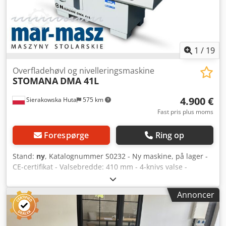
1
/
19
Overfladehøvl og nivelleringsmaskine
STOMANA
DMA 41L
4.900 €
Sierakowska Huta
575 km
Fast pris plus moms
Forespørge
Ring op
Stand:
ny
, Katalognummer S0232 - Ny maskine, på lager -
CE-certifikat - Valsebredde: 410 mm - 4-knivs valse -
Knivvalse beskyttet Ø 125 mm - Høvleknive 410x35x3 mm -
Høvledybde: 8 mm - Omdrejninger: 4700 omdr./min -
Annoncer
Motor: 4,0 kW - Strømforsyning: 3x400V - Bordlængde: 2650
mm - Indføringsbord: 1500 mm - Udføringsbord: 1100 mm
- Hældningsanslag 0°-45° 1500x155 mm - Udsugningsstut