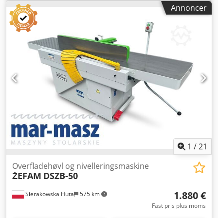
støbejernsborde - begge borde er justerbare - original,
Annoncer
vinkeljusterbar anslagsliste - motor: 4 kW - dimensioner
(L/B/H): 2000x900x1300 mm - vægt: 610 kg FORDELER –
Polsk produktion Cedpoznkthefx Aqgerf – øvre kontrolpanel
– aksel med 4 knive – brugt høvlbord – meget god stand
Netto pris: 6900 PLN Netto pris: 1643 EUR, afhængigt af en
kurs på 4,20 EUR (Priserne kan ændre sig i takt med større
kursudsving)
1
/
21
Overfladehøvl og nivelleringsmaskine
ŻEFAM
DSZB-50
1.880 €
Sierakowska Huta
575 km
Fast pris plus moms