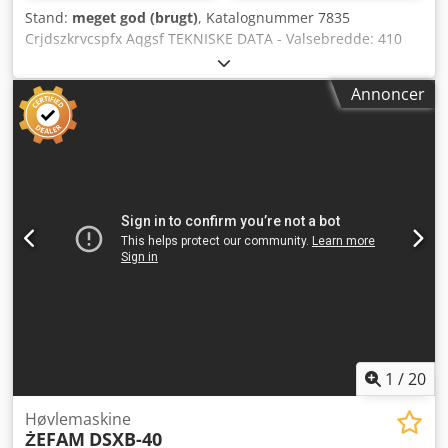
Stand:
meget god (brugt)
, Katalognummer 7835
Crjdszkrvcspfx Aqgsf TEKNISKE DATA - Valsebredde: 410
mm - Lydreducerende kam - Antal knive: 4 stk -
Bordlængde: 2500 mm - Støbejernsborde - Begge borde
Annoncer
justerbare - Original, vinklingsjusterbar fører - Motor: 4 kW
- Elektrisk bremse - Udsugningsstuds diameter: 125 mm -
Dimensioner (L/B/H): 2500x820x1210 mm - Vægt: 910 kg
FORDELE – Produceret i Polen – Øvre betjeningspanel – 4-
knivs valse – Brugt afretter – Meget god stand Nettopris:
15.900 PLN Nettopris: 3.790 EUR (afhængig af kursen 4,2
EUR) (Priser kan ændres ved større kursudsving)
1
/
20
Høvlemaskine
ŻEFAM
DSXB-40