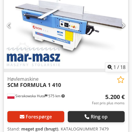
1
/
18
Høvlemaskine
SCM FORMULA 1 410
5.200 €
Sierakowska Huta
575 km
Fast pris plus moms
Forespørge
Ring op
Stand:
meget god (brugt)
, KATALOGNUMMER 7479