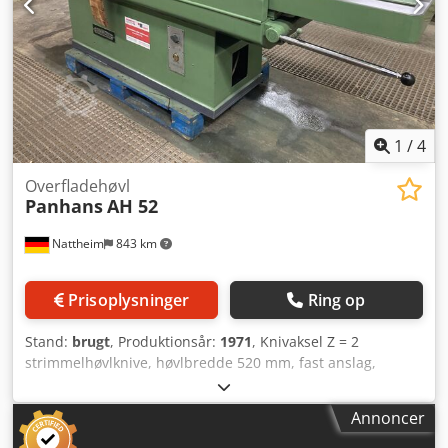
1
/
4
Overfladehøvl
Panhans
AH 52
Nattheim
843 km
Prisoplysninger
Ring op
Stand:
brugt
, Produktionsår:
1971
, Knivaksel Z = 2
strimmelhøvlknive, høvlbredde 520 mm, fast anslag,
længde på anslagslineal: 2750 mm, indføringsbord: 1600
mm, udtagningsbord: 1100 mm, samlet længde: 2800 mm,
Annoncer
ingen motorbremse / nødstop. Lagersted: Nattheim.
Cedpfx Aoy Ui U Heqgsrf