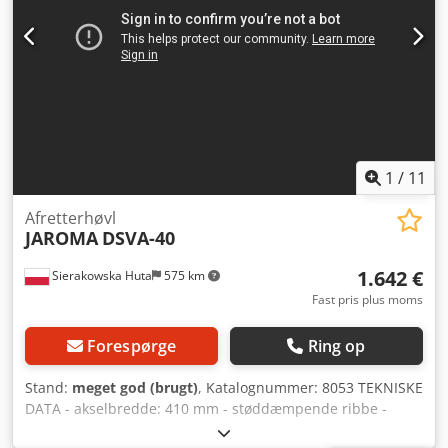
Styredimensioner: 1360 x 200 mm - Styrehældning: 90° -
45° - Maks. spåntykkelse: 8 mm - Motoreffekt: 5,5 kW - 7,5
hk - Akseldiameter: 100 mm - Borddimensioner: 1155 mm,
andet bord 1110 mm, samlet 2710 mm - Samlet længde af
planhøvlens borde: 2710 mm - Strømforsyning: 3 x 400 V -
Diameter på udsugningsstuds: 150 mm - Maskinens
dimensioner: 2710 mm x 1000 mm x 1150 mm - Vægt ca.
800 kg
1
/
11
Afretterhøvl
JAROMA
DSVA-40
1.642 €
Sierakowska Huta
575 km
Fast pris plus moms
Forespørge
Ring op
Stand:
meget god (brugt)
, Katalognummer: 8053 TEKNISKE
DATA - akselbredde: 410 mm - støddæmpende ribbe -
antal knive: 4 stk. - bordlængde: 2000 mm -