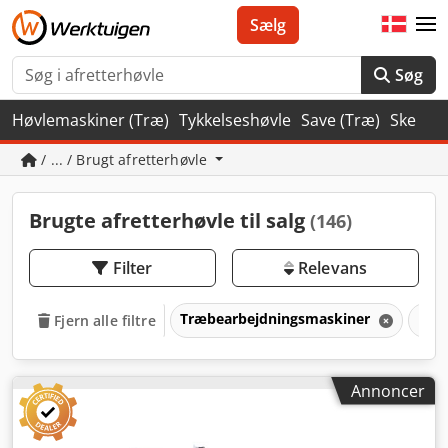
Sælg
Søg
Høvlemaskiner (Træ)
Tykkelseshøvle
Save (Træ)
Ske
/ ... / Brugt afretterhøvle
Brugte afretterhøvle til salg
(146)
Filter
Relevans
Træbearbejdningsmaskiner
Høv
Fjern alle filtre
Annoncer