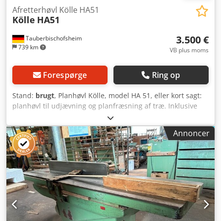
Afretterhøvl Kölle HA51
Kölle
HA51
3.500 €
Tauberbischofsheim
739 km
VB plus moms
Forespørge
Ring op
Stand:
brugt
, Planhøvl Kölle, model HA 51, eller kort sagt:
planhøvl til udjævning og planfræsning af træ. Inklusive
sammenføjningsaggregat fra Hemag. Crjdpfszrxzbsx Aqgef
Tekniske data: - Arbejdsbredde: 450 mm - Arbejdshøjde:
Annoncer
100 mm (sammenføjning)