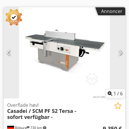
- 45° Maksimal spantagning: 8 mm Aksel-Ø / antal knive:
120 mm / 4 stk. Omdrejningstal: 5000 o/min Motoreffekt
Annoncer
400 V / 50 Hz / P2 / S1: 7,0 kW (9,0 hk)
Udsugningsstudsdiameter: 120 mm Vægt: Placering: Fra
lager Bitburg Kan leveres omgående
1
/
6
Overflade høvl
Casadei / SCM
PF 52 Tersa -
sofort verfügbar -
9.350 €
Bitburg
730 km