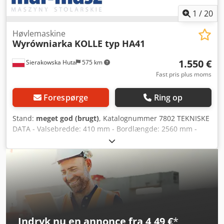
1
/
20
Høvlemaskine
Wyrówniarka
KOLLE typ HA41
1.550 €
Sierakowska Huta
575 km
Fast pris plus moms
Forespørge
Ring op
Stand:
meget god (brugt)
, Katalognummer 7802 TEKNISKE
DATA - Valsebredde: 410 mm - Bordlængde: 2560 mm -
Borde i støbejern - Begge borde justerbare - Original
støbejernsanslag med vinkeljustering - Motor: 2,2 kW -
Beskyttelse på valse - Udsugsstuds diameter: 150 mm -
Dimensioner (L/B/H): 2560x700x1170 mm - Vægt: 695 kg
FORDELE – Tysk produktion – Brugt afretter – Meget god
stand Cjdpfx Aszhu Dqjqgorf Nettopris: 6.500 PLN
Nettopris: 1.550 EUR afhængig af kurs 4,2 EUR (Priser kan
ændres ved større udsving)
Indryk nu en annonce fra 4,49 €
*