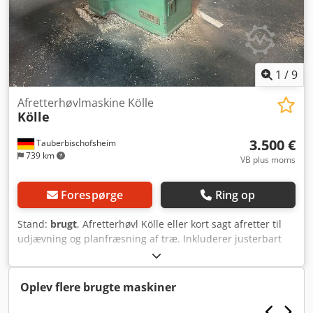
1
/
9
Afretterhøvlmaskine Kölle
Kölle
3.500 €
Tauberbischofsheim
739 km
VB plus moms
Forespørge
Ring op
Stand:
brugt
, Afretterhøvl Kölle eller kort sagt afretter til
udjævning og planfræsning af træ. Inkluderer justerbart
vinkelanslag og tilbehør. Tekniske data: - Arbejdsbredde:
600 mm Crjdpfxezrxy Ro Aqgjf - Knivsystem: Båndhøvlkniv
Z2
Oplev flere brugte maskiner