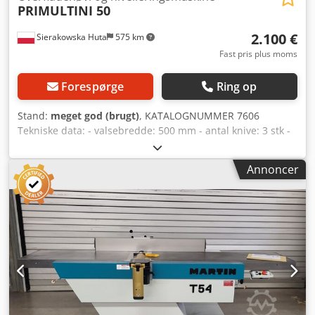
PRIMULTINI 50
2.100 €
Sierakowska Huta
575 km
Fast pris plus moms
Forespørge
Ring op
Stand:
meget god (brugt)
, KATALOGNUMMER 7606
Tekniske data: - valsebredde: 500 mm - antal knive: 3 stk -
dækning på valsen - længde på borde: 2530 mm - borde i
støbejern - begge borde justerbare - original
Annoncer
støbejernsanslag kan justeres i vinkel - motor: 3 kW -
dimensioner l/b/h: 2530x1000x1100 mm - vægt: 920 kg
FORDELE – italiensk produktion – 3-knivs valse – brugt
afretter Credpfjzkhrysx Aqgof – meget god stand Nettopris:
8.900 PLN Nettopris: 2.100 EUR Nettopris beregnet ifølge
kurs 4,2 PLN/EUR (ved større kursudsving kan prisen
ændres)