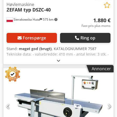
Høvlemaskine
ŻEFAM typ DSZC-40
1.880 €
Sierakowska Huta
575 km
Fast pris plus moms
Forespørge
Ring op
Stand:
meget god (brugt)
, KATALOGNUMMER 7587
Tekniske data: - valsebredde: 410 mm - antal knive: 3 stk. -
bremse - bordlængde: 2540 mm - støbejernsborde - begge
borde justerbare - original justerbar støbejernsføring med
Annoncer
vinkeljustering - motor: 3 kW - dimensioner (L/B/H):
2540x1000x1050 mm - vægt: 730 kg Fordele: – polsk
produktion – 3-knivs valse – brugt afretter – meget god
stand Nettopris: 7900 PLN Nettopris: 1880 EUR Nettopris
beregnet efter en kurs på 4,2 PLN/EUR (ved større
valutakursudsving kan prisen ændre sig) Crodpezmhacofx
Aqgjf