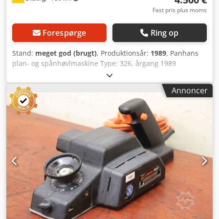
Fast pris plus moms
Forespørge
Ring op
Stand:
meget god (brugt)
, Produktionsår:
1989
, Panhans
plan- og spånhøvlmaskine Type: 326, årgang 1989
Høvlbrede: 630 mm Indføringsbord: 1600 mm
Udgangsbord: 1150 mm Total bordlængde: 2800 mm
Annoncer
Fremdrivningsmotor, trefaset: 5,5 kW Knivaksels hastighed:
5000 omdr./min. Pladsbehov: 2800 x 1000 mm Vægt: netto
1400 kg Håndbetjening til justering af høvlbordet 4
knivaksler med vendbare knive Tilbehør: Suvamatic I
fremragende stand Placering: tilgængelig fra lager 54634
Bitburg - tilgængelig med det samme - Cjdsznnimjpfx
Aqgorf Forbehold for mellemsalg.