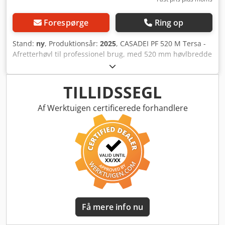
Forespørge
Ring op
Stand:
ny
, Produktionsår:
2025
, CASADEI PF 520 M Tersa -
Afretterhøvl til professionel brug, med 520 mm høvlbredde
og motoriseret indstilling af afretterbordet Stort
dimensionerede afretterborde i gråjern, hærdet og
udglødet Robust stålkonstruktion med
TILLIDSSEGL
gråjernskomponenter for præcision og lang levetid Solid
afretteranslag, let at justere med generøs støtteflade Stor
Af Werktuigen certificerede forhandlere
afretteranslag, kan vinkles 90° til 45° Crodpfxjb D Sbls
Aqgef Vinkelindstillingen på anslaget kan nemt aflæses fra
arbejdspladsen Standardudstyr inkluderer hjælpeaksel
Stor firknivsaksels, præcisionslejet Støjsvag drift takket
være præcisionsenhed og tung støbejernskonstruktion
Kraftfuld 7,0 kW (S6) motor Højeste brugerbeskyttelse ved
enkel betjening Standardtilbehør: PF 520 M Tersa Vridbar
hjælpeaksel TX-Matic høvlakselbeskyttelse Forstærket
hovedmotor 7,0 kW Tekniske data Samlet længde på
Få mere info nu
afretterborde: 2960 mm Høvlbredde: 520 mm Mål på
afretteranslag: 1100 x 160 mm Anslagets vippeområde: 90