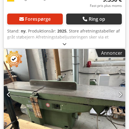
Fast pris plus moms
Forespørge
Ring op
Stand:
ny
, Produktionsår:
2025
, Store afretningstabeller af
gråt støbejern Afretningstabeljusteringen sker via et
præcist parallelogram-system, således at afstanden fra
bordspidserne til knivakslen forbliver konstant i enhver
Annoncer
position Den store, stabile afretteranslag af eloxeret
aluminium er let forskydelig og kan vippes fra 0° til 45°
Anslagets hældning kan aflæses direkte fra arbejdspladsen
Leveres som standard med hjælpeanslag Stor
fireknivsaksel, præcisionslejet Støjsvag drift takket være
præcisionsenhed og tung støbejernskonstruktion Kraftfuld
industrimotor Maksimal brugersikkerhed med nem
betjening Spantag visning via skala Manuel bordjustering
Motorskyddskontakt Udstyrsdetaljer Inkl. sammenklappelig
hjælpeanslag til smalle emner Manuel hurtigjustering af
spantag med skala og spændehåndtag
Beskyttelsesanordning Beskyttelsesanordningen kan
klappes op og er designet, så operatøren ikke generes