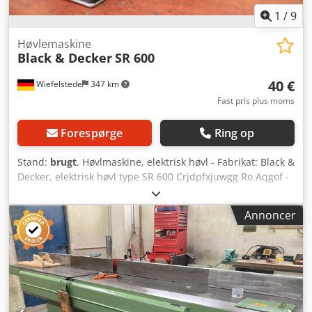
1
/
9
Høvlemaskine
Black & Decker
SR 600
40 €
Wiefelstede
347 km
Fast pris plus moms
Forespørge
Ring op
Stand:
brugt
, Høvlmaskine, elektrisk høvl - Fabrikat: Black &
Decker, elektrisk høvl type SR 600 Crjdpfxjuwgg Ro Aqgof -
Omdrejningstal: 14.500 o/min - Nominel effektoptagelse:
500 watt - Dimensioner: 400/150/H140 mm - Vægt: 3,3 kg
Annoncer