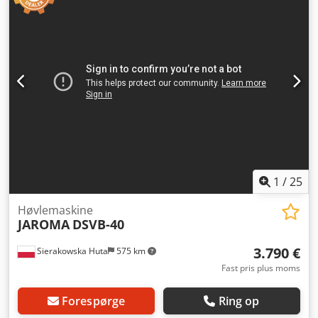
1
/
25
Høvlemaskine
JAROMA
DSVB-40
3.790 €
Sierakowska Huta
575 km
Fast pris plus moms
Forespørge
Ring op