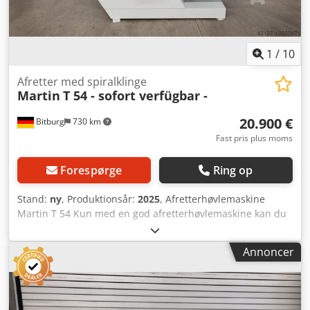
1
/
10
Afretter med spiralklinge
Martin
T 54 - sofort verfügbar -
20.900 €
Bitburg
730 km
Fast pris plus moms
Forespørge
Ring op
Stand:
ny
, Produktionsår:
2025
, Afretterhøvlemaskine
Martin T 54 Kun med en god afretterhøvlemaskine kan du
skabe virkelig perfekte forudsætninger for videre
bearbejdning. Netop med dette formål er T54 blevet
Annoncer
udviklet. Den gør det muligt at rette emner til på et
moderne niveau og nemt forsyne dem med præcise
vinkelkanter. Maskinen leveres som standard med en
TERSA-helståls knivaksel. Den træk-skærende Xplane-