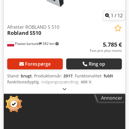
Aqow Iqa Negorf – vægt: 900 kg
1
/
12
Afretter ROBLAND S 510
Robland
S510
5.785 €
Powiat kartuski
582 km
Fast pris plus moms
Forespørge
Ring op
Stand:
brugt
, Produktionsår:
2017
, Funktionalitet:
fuldt
funktionsdygtig
, indgangsspænding:
400 V
,
indgangsfrekvens:
50 Hz
, type indgangsstrøm:
trefaset
,
afnoteringsbredde:
510 mm
, antal knive:
4
,
Annoncer
aktueringstype:
elektrisk
, Udstyr:
CE-mærkning
, -
Produktionsår: 2017 - CE-mærkning, brugsanvisning
TEKNISKE SPECIFIKATIONER Cedpezim U Dsfx Aqgerf -
Arbejdsbredde: 510 mm - Antal knive: 4 - Knivdimensioner:
510 x 30 x 3 mm - Omdrejningstal: 6000 omdr./min. -