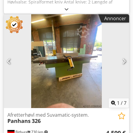
Høvlvalse: Spiralformet kniv Antal knive: 2 Længde af
planhøvl-bord: 2800 mm Indstilling af planhøvl-bord:
hydraulisk / fodpedal Cedpfezq Dcbsx Aqgsrf Indstilling af
Annoncer
hul- og spidsfuge: ja Visning af spånfjernelse: skala Visning
af hul- og spidsfuge: skala Vinkeljusterbar planhøvlanlæg:
ja Motoreffekt: 5,5 kW Motorbremse: ja, automatisk
Maskinlængde: 2800 mm Maskinbredde: 1000 mm Vægt:
1050 kg
1
/
7
Afretterhøvl med Suvamatic-system.
Panhans
326
4.500 €
Bitburg
730 km