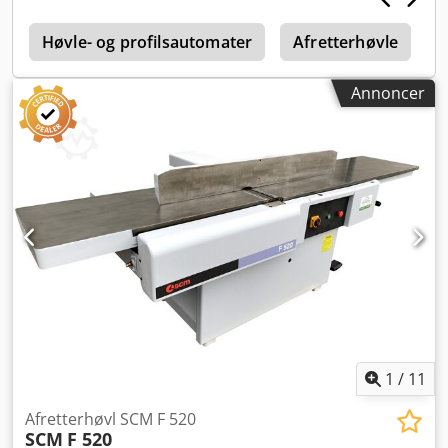
0
Høvle- og profilsautomater
Afretterhøvle
Annoncer
1
/
11
Afretterhøvl SCM F 520
SCM
F 520