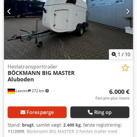
med Richard Theurer eller Andreas Theurer.
1
/
10
Hestetransporttrailer
BÖCKMANN
BIG MASTER
Aluboden
6.000 €
Leezen
272 km
Fast pris plus moms
Forespørge
Ring op
Stand:
brugt
, samlet vægt:
2.400 kg
, første registrering:
11/2009
, Böckmann BIG MASTER 2-hestes trailer med