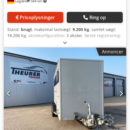
Legden
584 km
sidepolstring Midtersøjle-skillevæg med polstring
udvendig stikkontakt
Prisoplysninger
Ring op
Stand:
brugt
, maksimal lastvægt:
9.200 kg
, samlet vægt:
18.200 kg
, akslekonfiguration:
3 aksler
, første registrering:
06/2019
, længde af lastrum:
7.699 mm
, læsningsbredde:
2.385 mm
, lastepladshøjde:
2.797 mm
, Udstyr:
ABS,
Annoncer
bagklap med lift
, * Eget hydraulisk aggregat (24V) * 2
mellemdæk med 2 adskillelsesgitre hver * Vandingsanlæg
* Hydraulisk læsserampe bag * Hydraulisk læsserampe på
siden * Gennemgående døre foran med rampe * Bund
med hjulspor * Hævebart tag * Fodermekanismer *
Manuelle sideskydedøre * Ventilator * Ekstra øjer i
lastrummets væg * Letvægtslegeringsfælge *
Opbevaringskasser ----* 2. aksel kan løftes Csdpfx Acszh
Uhvjdjrf * Wabco Trailer EBS * Wabco OptiLevel *
Radioanlæg * BPW ECO Plus aksler, dobbeltdæk ----
Lastareal 1. etage: 17,7 m² Lastareal 2. etage: 17,8 m²
Lastareal 3. etage: 17,4 m² ----* Dækmål: 245/70R17,5 *
Teknisk totalvægt: 19000 kg * Egenvægt: 9000 kg * Samlet