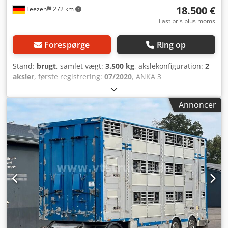
18.500 €
Leezen
272 km
Fast pris plus moms
Forespørge
Ring op
Stand:
brugt
, samlet vægt:
3.500 kg
, akslekonfiguration:
2
aksler
, første registrering:
07/2020
, ANKA 3
hesteanhænger med beboelse og brusebad Ny Totalvægt:
3.500 kg Beboelse til 1-3 heste, aluminiumsgulv, 2
Annoncer
sengepladser, fuldt udstyret beboelse, siddegruppe, med
brusebad, køleskab, mikrobølgeovn, vask, udvendigt
vindue. Elvarme. og meget mere. Fejl og ændringer
forbeholdes. * NETTOPRIS MULIG. * ATTRAKTIVT
LEASINGTILBUD MULIGT. Codpfxozhd Swj Acderf Adresse
og mulighed for at besigtige vores køretøjer: STX
HORSETRUCKS GERMANY Hamburgerstrasse 65 23816
Leezen Salg og service af alle mærker inden for
hestetransportere og trailere. Venligst aftal tid i forvejen.
hos Richard Theurer og Andreas Theurer