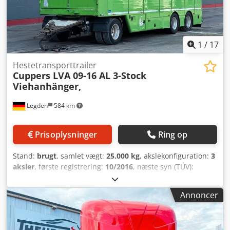
1
/
17
Hestetransporttrailer
Cuppers LVA 09-16 AL 3-Stock
Viehanhänger,
Legden
584 km
Prisoplysninger
Ring op
Stand:
brugt
, samlet vægt:
25.000 kg
, akslekonfiguration:
3
aksler
, første registrering:
10/2016
, næste syn (TÜV):
11/2026
, Cuppers LVA 09-16 AL 3-akslet
kvægtransporttrailer (12324) * Hubaksel * Hydraulisk
Annoncer
læsserampe * Løfteaksel * BPW-aksler * Adskillelsesgitter *
Vandtrug Crsdpjzq Nwdjfx Acdsf * 3 x 18,40 = 55,20 m² *
Egenvægt: 8.040 kg * Syn: 11.2026 * Næste syn: 05.2027 ----