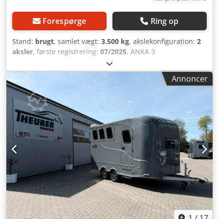
Forespørge
Ring op
Stand:
brugt
, samlet vægt:
3.500 kg
, akslekonfiguration:
2
aksler
, første registrering:
07/2025
, ANKA 3
hesteanhænger med bolig, bruser Totalvægt: 3.500 kg
Aluminiumsbund, 2 senge, fuldt udstyret bolig,
Annoncer
siddegruppe, med bruser, køleskab, mikroovn, håndvask,
udstillingsvindue, elektrisk varme. Leveres efter ønske i
alle specialfarver, TV, TÜV-godkendelse og overførsel inden
for Tyskland. Ændringer og fejl forbeholdes. * NETTOSALG
MULIGT. * TOP leasingtilbud muligt. Cjdpjw Er Htofx Acdorf
Placering og fremvisning af vores køretøjer: STX
HORSETRUCKS GERMANY Hamburgerstrasse 65 23816
Leezen Salg og service af alle fabrikater inden for
hestetransportere og trailere. Venligst aftal tid på forhånd
ved Richard Theurer eller Andreas Theurer
1
/
17