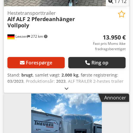
1
/
12
Hestetransporttrailer
Alf
ALF 2 Pferdeanhänger
Vollpoly
13.950 €
Leezen
272 km
Fast pris Moms ikke
fradragsberettiget
Forespørge
Ring op
Stand:
brugt
, samlet vægt:
2.000 kg
, første registrering:
03/2023
, Produktionsår:
2023
, ALF TRAILER 2-hestes trailer
med sadelrum, Totalvægt: 2.000 kg Crsdswf Turepfx Acdof
Traileren fremstår som NY og er straks tilgængelig.
Annoncer
Forbehold for fejl og ændringer. * NETTO SALG MULIGT *
Attraktiv leasingmulighed * STRAKS LEVERING Placering og
besigtigelse af vores køretøjer: STX HORSETRUCKS
GERMANY Hamburgerstrasse 61 23816 Leezen Salg og
service af alle fabrikater af hestetransportere og trailere.
Venligst aftal tid for besøg gennem Richard Theurer eller