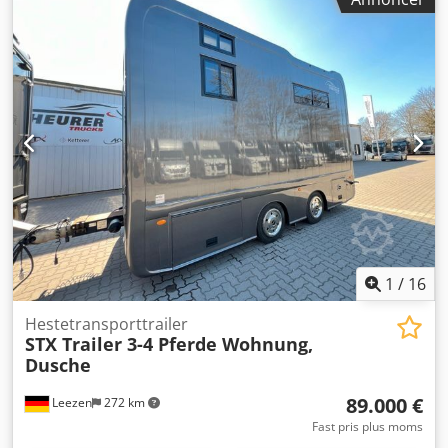
fejl og ændringer. * SALG NETTOPRIS MULIGT * Attraktiv
leasingtilbud muligt * STRAKS LEVERINGSKLAR Placering
og besigtigelse af vores køretøjer: STX HORSETRUCKS
GERMANY Hamburgerstrasse 61 23816 Leezen Salg og
service af alle fabrikater inden for hestetransportere og
trailere. Venligst aftal tid på forhånd med Richard Theurer
Andreas Theurer
1
/
16
Hestetransporttrailer
STX Trailer 3-4 Pferde Wohnung,
Dusche
89.000 €
Leezen
272 km
Fast pris plus moms