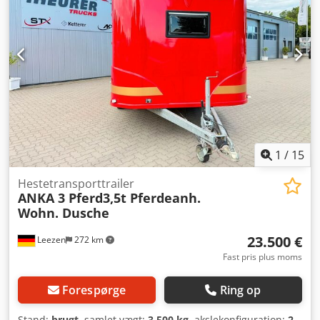
-Internt varenummer: 12324 Fejl og mellemsalg
forbeholdes.
1
/
15
Hestetransporttrailer
ANKA 3 Pferd3,5t Pferdeanh.
Wohn. Dusche
23.500 €
Leezen
272 km
Fast pris plus moms
Forespørge
Ring op
Stand:
brugt
, samlet vægt:
3.500 kg
, akslekonfiguration:
2