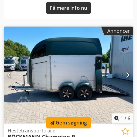
9.300 kg * Samlet længde: 10.000 mm * Næste inspektion:
Få mere info nu
03.2027 ----Køretøjsnummer/Vehicle: 12196----Fejl og
forbehold for mellemsalg----Reklame og diverse påskrifter
er blevet fjernet digitalt.-----Vi hjælper gerne med alle
formaliteter i forbindelse med køb af et køretøj. Fortæl os
Annoncer
blot om dine ønsker og behov, så tager vi os af det. Blandt
andet kan vi mod et tillæg tilbyde følgende ydelser: ----
Indbytte af dit gamle køretøj TÜV/SP-inspektion Komplet
eksportafvikling Formidling af finansiering Ansøgning om
eksportnummerplader Transport af køretøjer Registrering
af køretøjer Bjærgnings- og transportopgaver---- ?DIT VTS-
TEAM Crodpfjzhfbgjx Acdsf
1
/
6
Gem søgning
Hestetransporttrailer
BÖCKMANN
Champion R