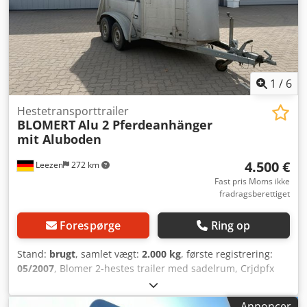
trailere. Venligst aftal tid på forhånd med Richard Theurer
eller Andreas Theurer.
1
/
6
Hestetransporttrailer
BLOMERT
Alu 2 Pferdeanhänger
mit Aluboden
4.500 €
Leezen
272 km
Fast pris Moms ikke
fradragsberettiget
Forespørge
Ring op
Stand:
brugt
, samlet vægt:
2.000 kg
, første registrering:
05/2007
, Blomer 2-hestes trailer med sadelrum, Crjdpfx
Asy Hnqwscdjf Totalvægt: 2.000 kg Sadelrum,
aluminiumsbund og meget mere. Der tages forbehold for
Annoncer