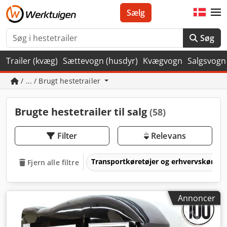
Sælg
Søg
Trailer (kvæg)
Sættevogn (husdyr)
Kvægvogn
Salgsvogn
/ ... / Brugt hestetrailer
Brugte hestetrailer til salg
(58)
Filter
Relevans
Transportkøretøjer og erhvervskøretø
Fjern alle filtre
Annoncer