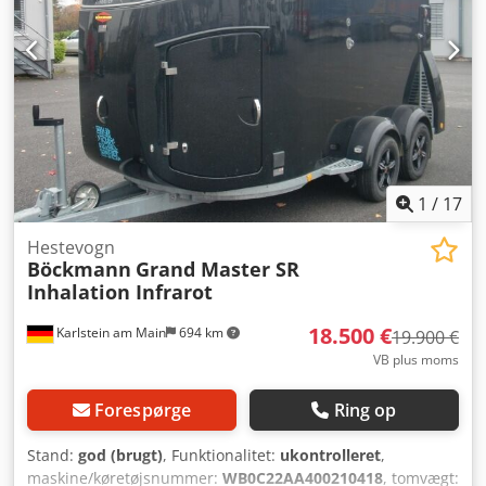
1
/
17
Hestevogn
Böckmann
Grand Master SR
Inhalation Infrarot
18.500 €
Karlstein am Main
694 km
19.900 €
VB plus moms
Forespørge
Ring op
Stand:
god (brugt)
, Funktionalitet:
ukontrolleret
,
maskine/køretøjsnummer:
WB0C22AA400210418
, tomvægt: