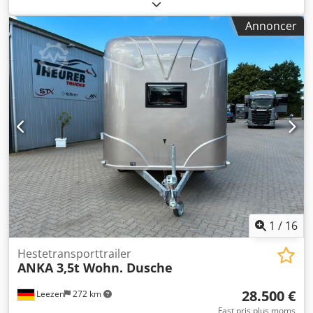
sadelrum, Totalvægt: 2.400 kg Sadelrum, aluminiumsbund
og meget mere. Der tages forbehold for fejl og ændringer.
Annoncer
* NETTOSALG MULIGT * TOP leasingtilbud muligt * STRAKS
TILGÆNGELIG Placering og besigtigelse af vores køretøjer:
STX HORSETRUCKS GERMANY Hamburgerstrasse 61 23816
Leezen Codpfx Acexlmkwodjrf Salg og service af alle
fabrikater inden for hestetransportere og trailere. Venligst
aftal tid på forhånd til besigtigelse hos Richard Theurer
eller Andreas Theurer
1
/
16
Hestetransporttrailer
ANKA 3,5t Wohn. Dusche
28.500 €
Leezen
272 km
Fast pris plus moms