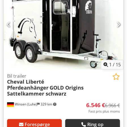
1
/
15
Bil trailer
Cheval Liberté
Pferdeanhänger
GOLD Origins
Sattelkammer schwarz
6.546 €
Winsen (Luhe)
329 km
6.966 €
Fast pris plus moms
Forespørge
Ring op