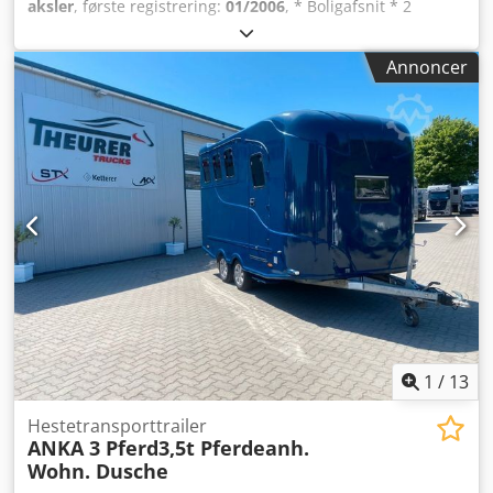
aksler
, første registrering:
01/2006
, * Boligafsnit * 2
sovepladser * Brusebad * Sadelrum foran * Lasterampe *
Egenvægt: 2160 kg Crodpszml Anjfx Acdof *
Annoncer
Længde/bredde/højde [mm] 6260/2550/3150 -----Internt
køretøjsnummer: 12152 Med forbehold for fejl og
mellemsalg.
1
/
13
Hestetransporttrailer
ANKA 3 Pferd3,5t Pferdeanh.
Wohn. Dusche