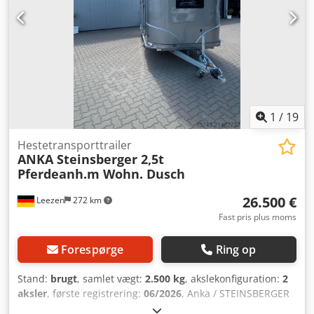
Andreas Theurer.
1
/
19
Hestetransporttrailer
ANKA Steinsberger 2,5t
Pferdeanh.m Wohn. Dusch
26.500 €
Leezen
272 km
Fast pris plus moms
Forespørge
Ring op
Stand:
brugt
, samlet vægt:
2.500 kg
, akslekonfiguration:
2
aksler
, første registrering:
06/2026
, Anka / STEINSBERGER
2-hestes trailer med beboelse Aluminiumsbund, 2 senge,