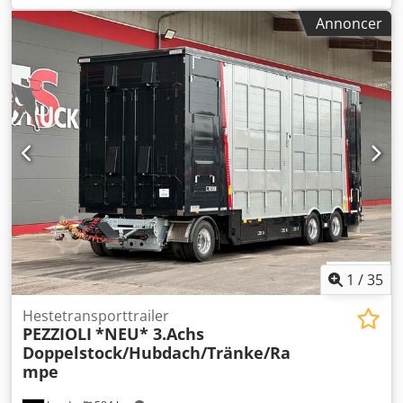
fuldt udstyret beboelse, siddegruppe, med bruser,
Annoncer
køleskab, mikroovn, vask, åbningsbart vindue. Codpfeyr U
Avjx Acdjrf Totalvægt: 2.700 kg Kan leveres i alle
specialfarver efter ønske, TV, TÜV-rapport og levering
inden for Tyskland. Forbehold for fejl og ændringer. *
NETTO-SALG MULIGT. * TOP leasingtilbud muligt. Placering
og besigtigelse af vores køretøjer: STX HORSETRUCKS
GERMANY Hamburgerstrasse 65 23816 Leezen Salg og
service af alle mærker inden for hestetransportere og
trailere. Venligst aftal tid for besigtigelse på forhånd.
Kontakt: Richard Theurer, Andreas Theurer.
1
/
35
Hestetransporttrailer
PEZZIOLI
*NEU* 3.Achs
Doppelstock/Hubdach/Tränke/Ra
mpe