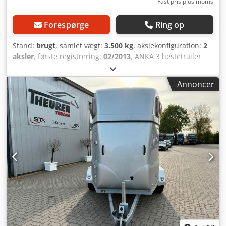
vare længere. Tjek også for tegn på regelmæssig
Fast pris plus moms
pleje som frisk maling og velplejede træ- og
Forespørge
Ring op
metaldele.
Stand:
brugt
, samlet vægt:
3.500 kg
, akslekonfiguration:
2
aksler
, første registrering:
02/2013
, ANKA 3 hestetrailer
med beboelse, bruser Totalvægt: 3.500 kg
Aluminiumsbund, 2 senge, fuldt udstyret beboelse,
Annoncer
siddegruppe, med bruser, køleskab, mikroovn, håndvask,
udstillingsvindue, elektrisk varme. Crsdpfx Ajzcixyscdjf
Forbehold for fejl og ændringer. * Netto salg muligt. *
Attraktiv leasingmulighed tilgængelig. Placering og
besigtigelse af vores køretøjer: STX HORSETRUCKS
GERMANY Hamburgerstrasse 65 23816 Leezen Salg og
service af alle fabrikater inden for hestetransportere og
trailere. Aftal venligst tid på forhånd med Richard Theurer
eller Andreas Theurer.