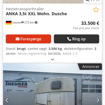
Hestetransporttrailer
ANKA 3,5t XXL Wohn. Dusche
33.500 €
Leezen
272 km
Fast pris plus moms
Forespørge
Ring op
Stand:
brugt
, samlet vægt:
3.500 kg
, akslekonfiguration:
2
aksler
, første registrering:
04/2026
, ANKA 2-3
hesteanhænger med XXL beboelse, bruser Nyt køretøj
Totalvægt: 3.500 kg 2 heste, stor beboelse,
Annoncer
aluminiumsbund, 2 senge, fuldt udstyret boligdel,
siddegruppe, med bruser, køleskab, mikroovn, vask,
udstillingsvindue, el-varme og meget mere. Fejl og
ændringer forbeholdes. * NETTO SALG MULIGT. * Attraktiv
leasingaftale mulig. Crodoy Hzyxspfx Acdjf Placering og
fremvisning af vores køretøjer: STX HORSETRUCKS
GERMANY Hamburgerstrasse 65 23816 Leezen Salg og
service af alle fabrikater inden for hestetransport og