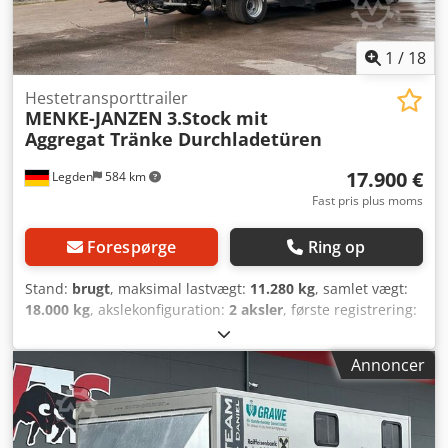
1
/
18
Hestetransporttrailer
MENKE-JANZEN
3.Stock mit
Aggregat Tränke Durchladetüren
17.900 €
Legden
584 km
Fast pris plus moms
Forespørge
Ring op
Stand:
brugt
, maksimal lastvægt:
11.280 kg
, samlet vægt:
18.000 kg
, akslekonfiguration:
2 aksler
, første registrering:
02/2006
, næste syn (TÜV):
04/2025
, længde af lastrum:
7.400 mm
, læsningsbredde:
2.450 mm
, lastepladshøjde:
Annoncer
3.000 mm
, lastepladsvolumen:
17 m³
, samlet bredde:
2.550 mm
, total højde:
4.000 mm
, Udstyr:
ABS
, * Eget
hydraulisk aggregat (24V) * 2 mellemgulve med skillegitter
(2 pr. etage) * Ventilator * Drikkenippel * Manuelle