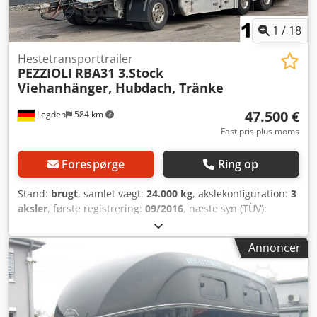
1
/
18
Hestetransporttrailer
PEZZIOLI
RBA31 3.Stock
Viehanhänger, Hubdach, Tränke
47.500 €
Legden
584 km
Fast pris plus moms
Forespørge
Ring op
Stand:
brugt
, samlet vægt:
24.000 kg
, akslekonfiguration:
3
aksler
, første registrering:
09/2016
, næste syn (TÜV):
06/2026
, * 3. sal Csdpfx Aezlw Tijcdsrf * Hævet tag *
Hydraulisk læsserampe * Eget aggregat * Vandingsanlæg *
Annoncer
Luftaffjedring for og bag * Egenvægt: 8.300 kg -----Internt
køretøjsnummer: 11323----Fejl og mangler samt forbehold
for mellemsalg