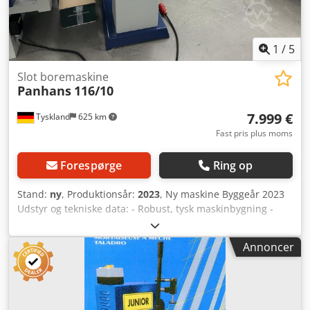
1
/
5
Slot boremaskine
Panhans
116/10
7.999 €
Tyskland
625 km
Fast pris plus moms
Forespørge
Ring op
Stand:
ny
, Produktionsår:
2023
, Ny maskine Byggeår 2023
Udstyr og tekniske data: - Robust, tysk maskinbygning -
Professionel langhulsfræsning og præcis dyvelboring med
fast bord, letløbende, mobil boremotor - Køreenhed for
Annoncer
øget mobilitet - Kraftigt afstivet støbejernsbord, 700 x 380
mm Dodpew I Uzkjfx Af Aekr - 2 stk. hånd-excenterklemmer
med massive stålsøjler til fastspænding af emner -
Letløbende krydssupport med justerbare kugleføringer til