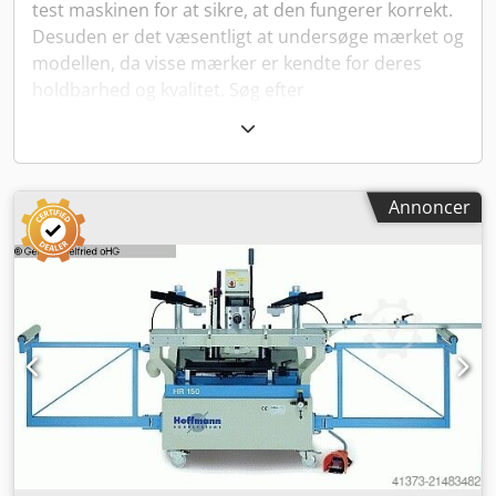
test maskinen for at sikre, at den fungerer korrekt.
Desuden er det væsentligt at undersøge mærket og
modellen, da visse mærker er kendte for deres
holdbarhed og kvalitet. Søg efter
produktanmeldelser og sammenlign priser fra
forskellige sælgere for at sikre, at du får en god
aftale.
Annoncer
Tekniske specifikationer
Undersøg de tekniske specifikationer af maskinen,
som inkluderer effekt, borekapacitet og hvilke
materialer den kan håndtere. En god
slotboremaskine bør være egnet til de opgaver, du
planlægger at udføre med den, og den skal have
tilstrækkelig kraft til at gennemføre jobbet effektivt.
Service og support
Overvej tilgængeligheden af reservedele og
reparationsmuligheder. En maskine med bredt