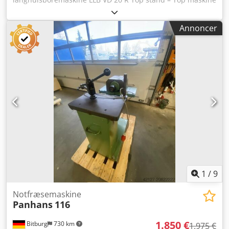
– Dedpfxju Agzxe Af Aokr Motor 1,5/1,9 kW, Tværgående
forskydning i Y-akse 250 mm, Langsgående forskydning i X-
Annoncer
akse 340 mm, Vertikal forskydning i Z-akse 200 mm, 2
hastigheder: 1.440 og 2.880 o/min. Enhånds
dyvelboreenhed med opdeling 16 – 22 – 25 – 32 mm, 2
manuelle excenterspændere, manuelt digitalt display for
borehøjde, bordmål 700 x 400 mm, Borepatron max. D = 20
mm, bord kan drejes +/- 45°, vægt ca. 345 kg Straks til
levering fra lager 54634 Bitburg Mellemsalg forbeholdes,
1
/
9
Notfræsemaskine
Panhans
116
1.850 €
Bitburg
730 km
1.975 €