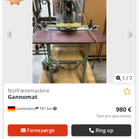
1
/
7
Notfræsemaskine
Gannomat
980 €
Lambsborn
781 km
Fast pris plus moms
Forespørge
Ring op