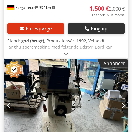
1.500 €
Bergatreute
937 km
2.000 €
Fast pris plus moms
Forespørge
Ring op
Stand:
god (brugt)
, Produktionsår:
1992
, Velholdt
langhulsboremaskine med følgende udstyr: Bord kan
justeres i vinkel med midteranslag Dkedpszdcdlefx Af Aor
med længdeanslag med revolverboreplade til
Annoncer
serieboringer med afstand 16, 22, 25 og 32 mm.