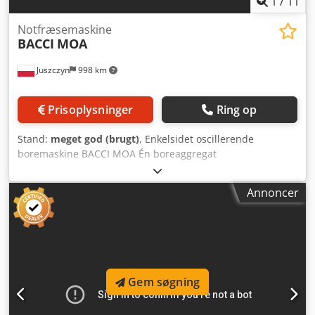
1
/
11
Notfræsemaskine
BACCI
MOA
Juszczyn
998 km
Prisoplysninger
Ring op
Stand:
meget god (brugt)
, Enkelsidet oscillerende
boremaskine BACCI MOA Én boreaggregat
Oscillationsområde op til 120 mm Værktøjshastighed: 9500
omdr./min. Maksimal boredybde: 80 mm Manuel
Annoncer
højdejustering af bord op/ned Bordvinkeljustering +/- 20°
Dsdpfex Ih Rysx Af Askr Hovedmotor med effekt på 2,2 kW
Gem søgning