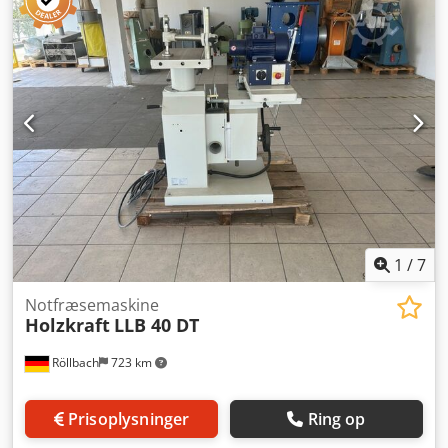
pneumatisk emneholdere Pneumatisk højdejustering med
fodpedal Udsugningstilslutning D 100 mm Dsdpfsxgu Uaox
Af Aokr Pladsbehov ca. 950 mm x 1000 mm x 1300 mm
Vægt ca. 200 kg Lagersted 54634 Bitburg, frit læsset, ikke
emballeret Overdragelse i den aktuelle stand som
besigtiget uden garanti og ansvar
1
/
7
Notfræsemaskine
Holzkraft
LLB 40 DT
Röllbach
723 km
Prisoplysninger
Ring op