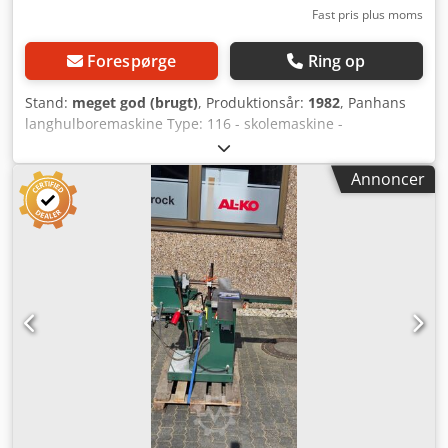
Fast pris plus moms
Forespørge
Ring op
Stand:
meget god (brugt)
, Produktionsår:
1982
, Panhans
langhulboremaskine Type: 116 - skolemaskine -
Tohåndsbetjening Dkedpsx Nrhrjfx Af Asr
Dyvelboringsudstyr: delinger 16, 22, 25, 32 mm Boredybde:
Annoncer
145 mm Langhullængde: 240 mm Højdejustering: 135 mm
Motorydelse: 1,5 kW Omdrejningstal: 2800 o/min
Nedholder: manuel Sugtilslutning: 100 mm Maskinlængde:
1280 mm Maskinbredde: 960 mm Vægt: 300 kg Placering:
fra lager 54634 Bitburg - straks tilgængelig -