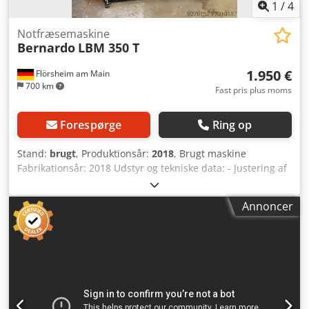
1
/
4
Notfræsemaskine
Bernardo
LBM 350 T
1.950 €
Flörsheim am Main
700 km
Fast pris plus moms
Forespørge
Ring op
Stand:
brugt
, Produktionsår:
2018
, Brugt maskine
Fabrikationsår: 2018 Udstyr og tekniske data: - Justering af
boredybden sker via vedligeholdelsesfri lineær føring -
Effektivt og økonomisk arbejde takket være
Annoncer
hurtigløftsystemet, hvilket eliminerer behovet for
besværlig krumning - Letgående og trinløst justerbart
boreaggregat - Højdejustering med finjustering og
gasfjedercylinder til vægtudligning - Tværgående og
højdejustering med skalaer og justerbare stop -
Vibrationsfrit arbejde takket være robust stålkonstruktion -
Boredybden kan justeres ved hjælp af en skala og et stop -