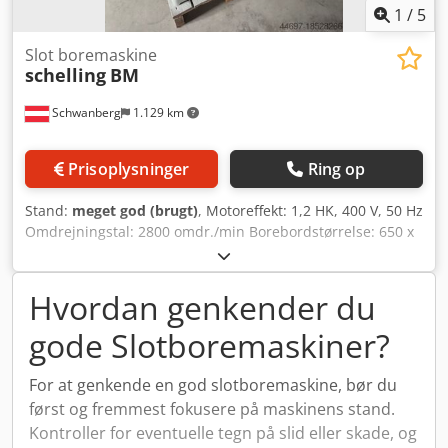
1
/
5
Slot boremaskine
schelling
BM
Schwanberg
1.129 km
Prisoplysninger
Ring op
Stand:
meget god (brugt)
, Motoreffekt: 1,2 HK, 400 V, 50 Hz
Omdrejningstal: 2800 omdr./min Borebordstørrelse: 650 x
330 mm Tværgående justering: 300 mm Dkodsvzramopfx
Af Aor Dybdejustering: 150 mm Højdejustering: 170 mm
Bordhøjde: 880 mm Vægt: ca. 280 kg
Hvordan genkender du
gode Slotboremaskiner?
For at genkende en god slotboremaskine, bør du
først og fremmest fokusere på maskinens stand.
Kontroller for eventuelle tegn på slid eller skade, og