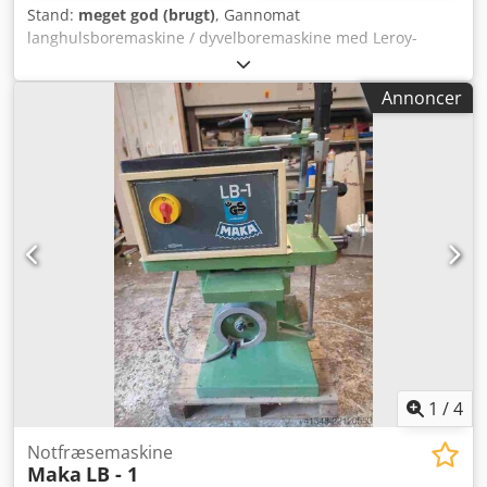
Stand:
meget god (brugt)
, Gannomat
langhulsboremaskine / dyvelboremaskine med Leroy-
Somer-motor - Motortype: LS80L2 - Effekt: 1,1 kW -
Omdrejningstal: 2810 o/min - Spænding: 220/380 V -
Annoncer
Frekvens: 50 Hz - Beskyttelsesklasse: IP54 3-faset drift -
Stabilt arbejdsbord - Præcise styreskinner - Justerbare
anslag - Robuste metaldele Djdpfx Afjy Saw Hs Ajkr - Ideel
til serieproduktion og præcise træsamlinger – med
borepatron og kopfræser - Lufttrykket skal afspærres
manuelt
1
/
4
Notfræsemaskine
Maka
LB - 1