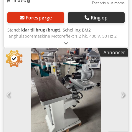
1.014 km
Fast pris plus moms
Forespørge
Ring op
Stand:
klar til brug (brugt)
, Schelling BM2
langhulsboremaskine Motoreffekt 1,2 hk, 400 V, 50 Hz 2
hastigheder Omdrejningstal 2800 o/min Bordstørrelse 650
x 330 mm Tværjustering 300 mm Dybdejustering 150 mm
Annoncer
Dodpfx Aozlv S Dof Aokr Højdejustering 170 mm Bordhøjde
880 mm Vægt ca. 280 kg Pris 1900,-