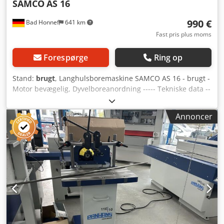
SAMCO
AS 16
990 €
Bad Honnef
641 km
Fast pris plus moms
Forespørge
Ring op
Stand:
brugt
, Langhulsboremaskine SAMCO AS 16 - brugt -
Motor bevægelig, Dyvelboreanordning ----- Tekniske data --
--- Arbejdsbordstørrelse: 550 x 285 mm, Borebredde: 190
mm, Boredybde: 120 mm, Omdrejningstal: 2.840 o/min.,
Annoncer
Motor: 1,5 kW, Vægt: 220 kg Dkodow Nv Nxspfx Af Asr