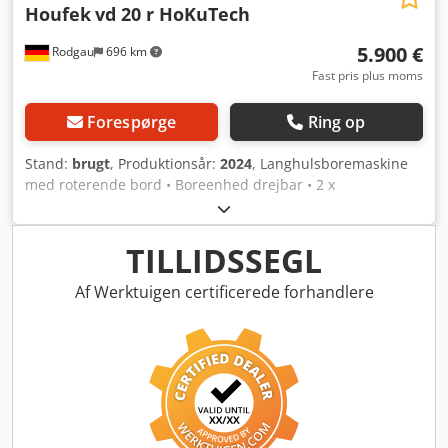
Houfek
vd 20 r HoKuTech
5.900 €
Rodgau
696 km
Fast pris plus moms
Forespørge
Ring op
Stand:
brugt
, Produktionsår:
2024
, Langhulsboremaskine
med roterende bord • Boreenhed drejbar • 2 x
excenterspændere • Højdeindikator • Mekanisk
dyvelindsats (16-22-25-32 mm hulafstand) • 2 hastigheder:
1440 / 2880 o/min • Motoreffekt 1,5 kW 1.1 Arbejdsbord
TILLIDSSEGL
mm 800x400 1.2 Motor kW 1,5 1.3 Spindelomdrejningstal
o/min 2880 1.4 Maks. langhulshøjde over bord mm 160 1.5
Af Werktuigen certificerede forhandlere
Maks. længdebevægelse mm 345 1.6 Maks. tværbevægelse
mm 245 1.7 Spindelslag mm 160 1.8 Spændediameter for
værktøj mm 0-20 1.9 Maks. værktøjslængde mm 175 1.10
Spændexcenter stk. 1 1.11 Længdetiltning af bord ° 1.12
Spindeldrejning ° 1.13 Bordrotation ° +/- 45° 1.14
Maskindimensioner mm 1500x1100x950 1.15 Maskinvægt
kg 345 P 41 55 Udsugningsstuds 1 P 41 25 2.