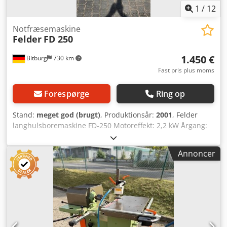
1
/
12
Notfræsemaskine
Felder
FD 250
1.450 €
Bitburg
730 km
Fast pris plus moms
Forespørge
Ring op
Stand:
meget god (brugt)
, Produktionsår:
2001
, Felder
langhulsboremaskine FD-250 Motoreffekt: 2,2 kW Årgang:
2001 Højdejustering via håndhjul Håndtagsbetjening 2
manuelle spændere Dsdpfx Aoyvv Ngjf Ajkr Flere
Annoncer
langhulsfræsere medfølger Placering: fra lager 54634
Bitburg - straks tilgængelig -