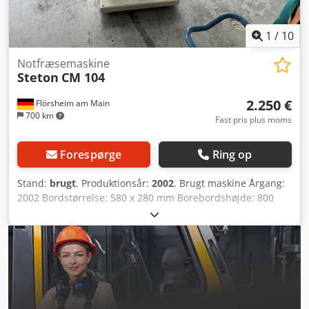
1
/
10
Notfræsemaskine
Steton
CM 104
2.250 €
Flörsheim am Main
700 km
Fast pris plus moms
Forespørge
Ring op
Stand:
brugt
, Produktionsår:
2002
, Brugt maskine Årgang:
2002 Bordstørrelse: 580 x 280 mm Borebordshøjde: 800
mm Boredybde: 150 mm Borelængde: 225 mm med
Wescott-borepatron 0-20 mm Højdejustering: 120 mm
Borenhedens svingområde: 2 x 45° med 2
excenterspændere med enhåndsbetjening med
dyvelboreanordning med måleur i håndhjulet med digital
visning Dodpfszk Nupjx Af Aekr med 2 hastigheder: 1400
og 2800 o/min med køreanordning LxBxH 850x1000x1050