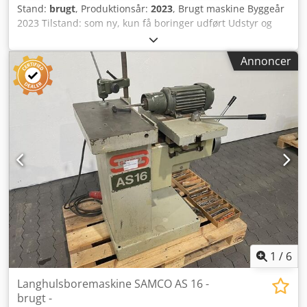
Stand:
brugt
, Produktionsår:
2023
, Brugt maskine Byggeår
2023 Tilstand: som ny, kun få boringer udført Udstyr og
tekniske data: Spindelhastighed: 3.000 o/min Borebredde:
240 mm Dsdszk Ni Topfx Af Aokr Maks. boredybde ved 90°:
Annoncer
180 mm Borehovedets højdejustering: 160 mm
Værktøjsholderspændvidde: 0–20 mm Arbejdsbordets
drejning: ±60° Arbejdsbordets længde: 565 mm
Arbejdsbordets bredde: 315 mm Diameter på
støvudsugningsrør: 90 mm Afgiven effekt: 2,2 kW
Tilslutningsspænding: 400 V Netfrekvens: 50 Hz Mål: 1.290
× 980 × 1.270 mm Vægt: 260 kg Tilgængelighed: på kort sigt
Opbevaringssted: Röllbach
1
/
6
Langhulsboremaskine SAMCO AS 16 -
brugt -