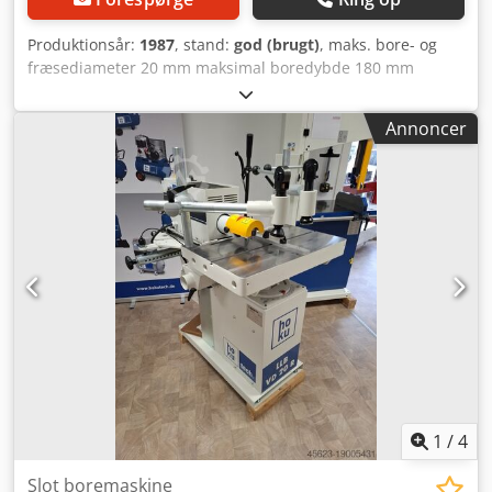
Produktionsår:
1987
, stand:
god (brugt)
, maks. bore- og
fræsediameter 20 mm maksimal boredybde 180 mm
maksimal borelængde 180 mm bordets dimensioner (L/B)
280 / 600 mm maksimal afstand fra bordfladen til
Annoncer
spindlens akse 130 mm Dksdpfx Asiduhzef Ajr
spindelhastighed 2800 omdr./min. motoreffekt 2,2 kW
luftbehov for spånsug 300-350 m³/t lufthastighed i
udsugningsanlægget 19-22 m/s tilslutningsdiameter af
udsugningsstuds 80 mm mål (L/B/H) 1240 / 800 / 1350 mm
vægt 350 kg
1
/
4
Slot boremaskine