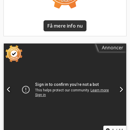
spændexcenter 1 P 41 20 Mekanisk dyvelboreenhed 1 P41
07 2-hastighedsmotor 1,5/1,9 kW 1440/2880 o/min P41 34
Mekanisk numerisk indstilling af spindelhøjde Lagersted:
Dksdpfxjwd U U Dj Af Ajr
Få mere info nu
Annoncer