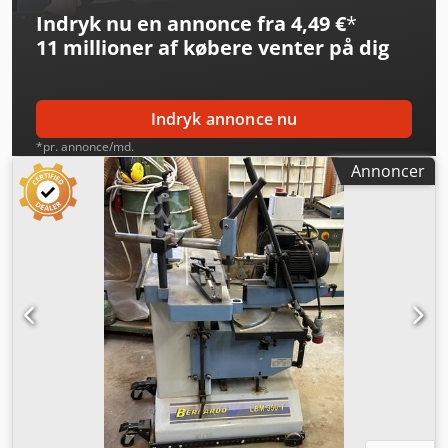
mm Vægt ca. 240 kg Tilgængelighed: kort varsel Lagersted:
Indryk nu en annonce fra 4,49 €
*
Flörsheim
11 millioner af købere
venter på dig
Indryk annonce nu
*pr. annonce/md.
Annoncer