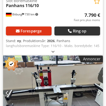
Slot boremaskine
Panhans
116/10
7.790 €
Bitburg
730 km
Fast pris plus moms
Forespørge
Ring op
Stand:
ny
, Produktionsår:
2026
, Panhans
langhulsboremaskine Type: 116/10 - Maks. boredybde: 145
mm - Maks. borelængde: 240 mm - Højdejustering: 135
mm - Udsugningsstuds ø 100 mm - Farve: RAL 7035
Annoncer
lysegrå, RAL 5000 violetblå - Nettovægt ca. 200 kg Solid tysk
maskinkonstruktion Professionel langhulsfræsning og
præcis dyvleboring Faststående arbejdsbord, letkørende
mobil boremodul Køreenhed for øget mobilitet
Støbejernsbord 700 x 380 mm, kraftigt og stærkt ribbet
Letkørende krydssupport med justérbare kugleskinner til
side- og dybdejustering Højdejustering via håndhjul og
skala, boredybdestop via skala, borelængdebegrænsning
justérbar via sideanslag til venstre og højre Boremotor
ydelse 1,3 kW / 1,8 hk med motorbremse og praktisk