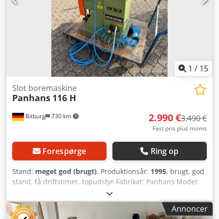
1
/
15
Slot boremaskine
Panhans
116 H
2.990 €
Bitburg
730 km
3.490 €
Fast pris plus moms
Forespørge
Ring op
Stand:
meget god (brugt)
, Produktionsår:
1995
, brugt, god
stand, få driftstimer, topudstyr Fabrikat: Panhans Model:
116H Årgang: 1995 Maskinnr.: 640 GS-testet for træstøv 2-
grebs betjening Borepatron 20 mm Dybbelboreanordning
Annoncer
med 4 stop Gæringsanslag 45° trinløs svingbar Mobil 2