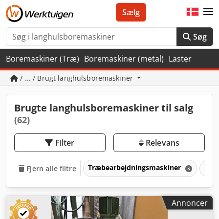
Sælg
Søg
Boremaskiner (Træ)
Boremaskiner (metal)
Laster
/ ... / Brugt langhulsboremaskiner
Brugte langhulsboremaskiner til salg
(62)
Filter
Relevans
Træbearbejdningsmaskiner
Bor
Fjern alle filtre
Annoncer