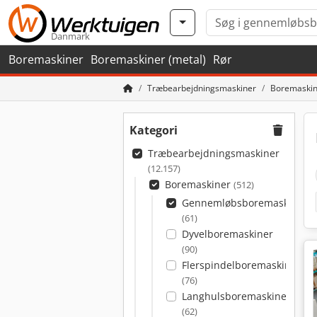
Danmark
Boremaskiner
Boremaskiner (metal)
Rør
Træbearbejdningsmaskiner
Boremaskin
Kategori
Træbearbejdningsmaskiner
(12.157)
Boremaskiner
(512)
Gennemløbsboremaskiner
(61)
Dyvelboremaskiner
(90)
Flerspindelboremaskiner
(76)
Langhulsboremaskiner
(62)