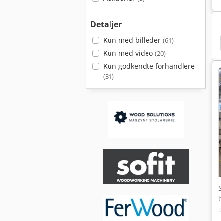
Detaljer
Kun med billeder
(61)
s
Homag Drillteq V-500
Homag Edgeteq T-100
Kun med video
(20)
Kun godkendte forhandlere
(31)