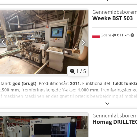
borehoveder, hver med 11 spindler - 2 x lodrette boreunderstøtning
Gennemløbsborem
hver med 11 spindler - 4 x spændebroer (roterbare) med pneumatisk
Weeke
BST 503
x boreunderstøtning + lodret (nederst) BST 505/507; 2 x 1,5 kW; 2 x
x boreunderstøtning + lodret (øverst) BST 505/507; 2 x 1,5 kW; 2 x 
lodrette borehoveder, hver med 5 spindler - 2 x boreaggregater, hv
Gdańsk
611 km
langsiden - Frekvensomformer til transportsektionen
1
/
5
Stand:
god (brugt)
, Produktionsår:
2011
, Funktionalitet:
fuldt funkt
2.500 mm
, fremføringslængde Y-akse:
1.000 mm
, fremføringslæng
af maskinen Maskinen er designet til præcis bearbejdning af møbe
fler-spindelboringsteknologi. Takket være det store arbejdsområde 
produktivitet, repeterbarhed og nøjagtighed i produktionen. Arbe
Gennemløbsborem
bearbejdede emne: 2.500 mm Maksimal arbejdsdybde: 1.000 mm M
Homag
DRILLTE
emne: 60 mm Boresystem med raster: 32 mm Trinløs justering af f
optimal tilpasning af parametrene til materialetypen. Boresystem M
boreholdere 7 boreholdere, der borer nedefra 2 vandrette boreholde