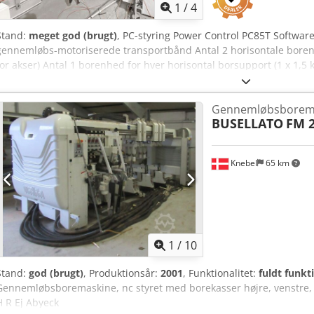
1
/
4
Stand:
meget god (brugt)
, PC-styring Power Control PC85T Softwa
gennemløbs-motoriserede transportbånd Antal 2 horisontale borenhe
for akser) Antal 1 borenhed for hver horisontal borsupport (1 x 1,5 
horisontal borenhed Maks. arbejdsbredde (mm): 2500 Min. arbejds
Abyeck Antal 4 nedre vertikale borenheder (digital visning af posit
Gennemløbsborem
for hver nedre vertikale borsupport (2 x 1,5 kW) Antal 4 øvre ver
BUSELLATO
FM 
Samlet tilslutningseffekt (kW): 35
Knebel
65 km
1
/
10
Stand:
god (brugt)
, Produktionsår:
2001
, Funktionalitet:
fuldt funkt
Gennemløbsboremaskine, nc styret med borekasser højre, venstre, 
H R Ej Abyeck