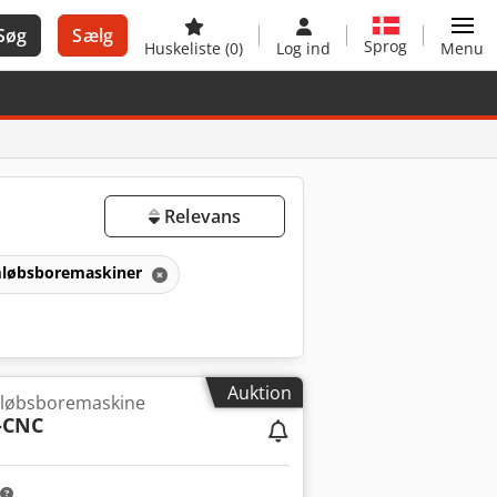
Søg
Sælg
Sprog
Huskeliste
(0)
Log ind
Menu
Relevans
løbsboremaskiner
Auktion
mløbsboremaskine
-CNC