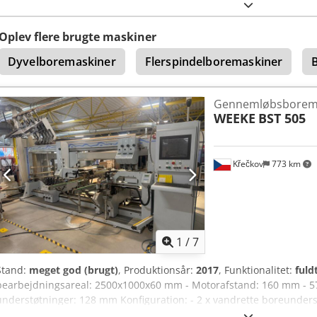
Oplev flere brugte maskiner
Dyvelboremaskiner
Flerspindelboremaskiner
Gennemløbsborem
WEEKE
BST 505
Křečkov
773 km
1
/
7
Stand:
meget god (brugt)
, Produktionsår:
2017
, Funktionalitet:
fuld
bearbejdningsareal: 2500x1000x60 mm - Motorafstand: 160 mm -
understøtninger: 128 mm Konfiguration: - 2 x vandrette boreunders
hver med 21 spindler Dcedpozmdzijfx Abysk - 4 x lodrette boreunder