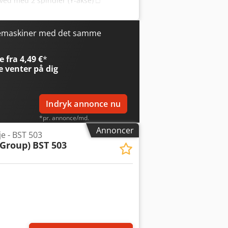
ved med 2 spindler (Y-akse) □
inder til positionering af emnet □
obyjk □ Fræsemotor 10 kW med
OP 7 software Emnestørrelser: □
emaskiner med det samme
else: 12–60 mm Generelle oplysninger:
tem □ CE-mærkning □ Stand: klar til
 fra 4,49 €
*
mentation: □ Sprog: polsk □
e
venter på dig
Indryk annonce nu
*pr. annonce/md.
Annoncer
e - BST 503
Group)
BST 503