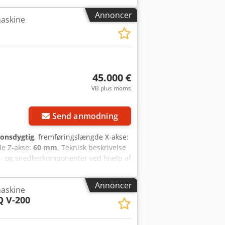
er (øverst), 1,5 kW; 4 x borehoveder,
Annoncer
askine
e cylindre - 120 x værktøjsholdere - 1
 borehoveder, hver med 11 spindler - 1
borehoveder, hver med 11 spindler - 5 x
er med 3 spindler til bearbejdning af
45.000 €
VB plus moms
Send anmodning
ionsdygtig
, fremføringslængde X-akse:
de Z-akse:
60 mm
, Teknisk beskrivelse
l- og snedkerkomponenter ved hjælp af
og CNC-styringen sikrer den høj
jdsparametre Maksimal bredde på det
Annoncer
askine
aksimal højde på det bearbejdede
Q V-200
remføringshastigheden, der muliggør
askinen er udstyret med: 7 lodrette
re 2 boreblokke pr. holder, hvilket