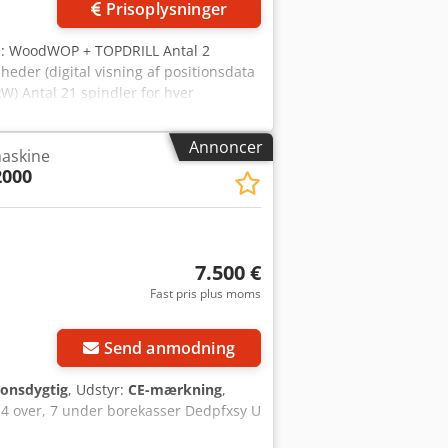
Prisoplysninger
re: WoodWOP + TOPDRILL Antal 2
der (digital visning af positionsdata
kW) Antal 21 spindler for hver
bredde (mm): 250 Dodpszrd Sfofx
ionsdata for akser) Antal 2 borenheder
Annoncer
askine
tikale emnespændere Spåntransportbånd
2000
7.500 €
Fast pris plus moms
Send anmodning
ionsdygtig
, Udstyr:
CE-mærkning
,
4 over, 7 under borekasser Dedpfxsy U