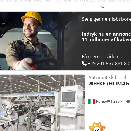
Horisontalt borehoved med 4 spindler (X-akse) □ Horisontalt boreho
Borehoved med 13 spindler □ Notsav D=100 mm (X-retning) □ Stopcyl
Emnefastspændingssystem Aggregater / udstyr: Dcodpfx Aex Tz Sh
frekvensomformer (HSK63) □ 4-positions værktøjsmagasin □ WOODW
Sælg gennemløbsbor
Maksimalt: 3050 × 850 mm □ Minimalt: 200 × 70 mm □ Materialetykk
Produktionsår: 2018 □ POWERCONTROL styring med POWERTOUCH-sys
Indryk nu en annonce
brug / mulighed for demonstration □ Tilgængelighed: på lager Doku
11 millioner af køber
Dokumentation på papir + på datamedie
Få mere at vide nu
+49 201 857 861 80
Automatisk borelinj
WEEKE (HOMAG 
Roreto
1.296 km