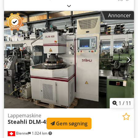
maskine/køretøjsnummer:
503982
, PLANLAPPEMASKINE
STAEHLI DLM-705 Produktionsland: CH Dimensioner:
Annoncer
3300x1970x2600 mm Nettovægt maskine: 8000 kg
TEKNISKE SPECIFIKATIONER Udvendig diameter på
bearbejdningsplader: 705 mm Antal satellitter: 4-8 Afstand
mellem bearbejdningsplader: < 390 mm Programmerbart
arbejdstryk for emner: 0-200 daN Stoppræcision: 0.1 µm
Programmerbar rotationshastighed for
bearbejdningsplader Djdpjw Uc Hnjfx Andsck Planhoning
og mikroplanslibning: 0-250, 300, 400, 600 min-1 Centralt
drev: 0-125, 220 min-1 Bearbejdningspræcision: 0.1 µm
Tekniske data afgives uden ansvar for fejl eller mangler.
1
/
11
Lappemaskine
Steahli
DLM-450
Gem søgning
Bienne
1.024 km