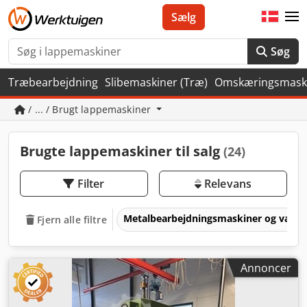
Sælg
Søg
Træbearbejdning
Slibemaskiner (Træ)
Omskæringsmask
/ ... / Brugt lappemaskiner
Brugte lappemaskiner til salg
(24)
Filter
Relevans
Metalbearbejdningsmaskiner og værk
Fjern alle filtre
Annoncer