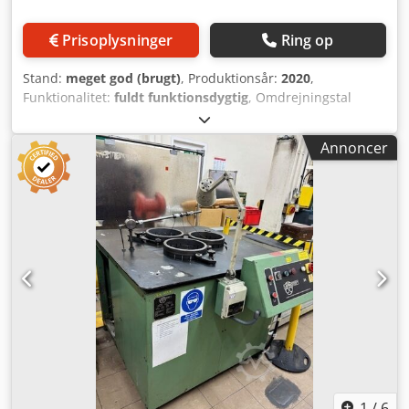
Prisoplysninger
Ring op
Stand:
meget god (brugt)
, Produktionsår:
2020
,
Funktionalitet:
fuldt funktionsdygtig
, Omdrejningstal
(maks.): 60 o/min Enhedens dimensioner (B x D x H): 1.775
x 1.720 x 950 mm Effekt: 7,5 kW Strømforbrug: 9.400 W
Annoncer
Tilslutningsspænding: 3 x 400 V, 50/60 Hz Dsdpfezmf Rlox
Andock Vægt (kg): ca. 2.800 kg Passende slibeskive,
indvendig diameter: Ø 480 mm Køling: nej Sikring: 25 A,
træg Volumen på beholder til slibemiddelaffald: 12 l
Passende slibeskivedimension: Ø 1.200 mm / 47" Antal
rulleholdere: 3
1
/
6