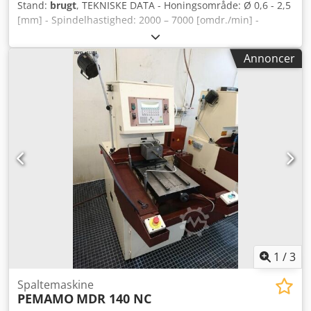
Stand:
brugt
, TEKNISKE DATA - Honingsområde: Ø 0,6 - 2,5
[mm] - Spindelhastighed: 2000 – 7000 [omdr./min] -
Hovedspindelmotor: 100 [kW] - Bordmål: 100 x 100 [mm] -
Olietank med pumpe: 12 [l] - Vægt: 160 [kg] - Dimensioner:
Annoncer
650 x 500 x 700 [mm] TILBEHØR - Plade med 2 positioner
Dcedpfx Ajug U D Hjndsk - Stel med svævende kardan
1
/
3
Spaltemaskine
PEMAMO
MDR 140 NC