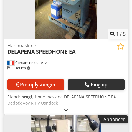
1
/
5
Hån maskine
DELAPENA
SPEEDHONE EA
Contamine-sur-Arve
1.149 km
Prisoplysninger
Ring op
Stand:
brugt
, Hone maskine DELAPENA SPEEDHONE EA
Dedpfx Aov R Hv Usndock
Annoncer