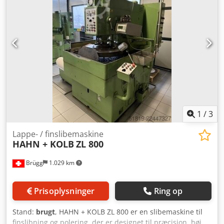
1
/
3
Lappe- / finslibemaskine
HAHN + KOLB
ZL 800
Brügg
1.029 km
Prisoplysninger
Ring op
Stand:
brugt
, HAHN + KOLB ZL 800 er en slibemaskine til
finslibning og polering, der er designet til præcision, høj