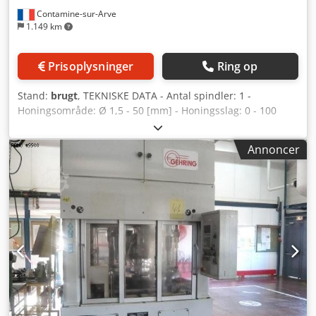
Contamine-sur-Arve
1.149 km
Prisoplysninger
Ring op
Stand:
brugt
, TEKNISKE DATA - Antal spindler: 1 -
Honingsområde: Ø 1,5 - 50 [mm] - Honingsslag: 0 - 100
[mm] - Spindelhastighed: 150 - 2500 [o/min] Dedpfxoug U
Dyo Andjck - Dimensioner: 1550 x 800 x 1450 [mm]
Annoncer