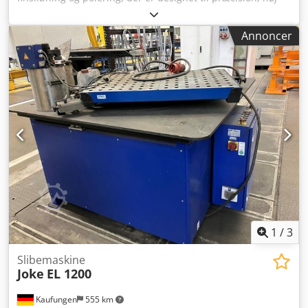
nøjagtighed og pålidelig drift. Kapacitet: skivediameter
maks. 810 mm, største emnelængde 250 mm, medbringer
Annoncer
Ø 306 mm; øvre og nedre skive, 4 trin, 30 o/min–84 o/min.
Tekniske data: hovedmotor 3,0/4,0 kW, samlet effektbehov
11 kW, vægt ca. 3500 kg, dimensioner L1720×B2100×H2100
mm. Tilbehør: sæt slibeskiver, kølesystem. Opnår snævre
tolerancer; typisk anvendt inden for bilindustrien,
urindustrien, værktøjsmaskiner, luftfart og medicinsk
teknologi. Dcodpfszqbh Uox Andsk
1
/
3
Slibemaskine
Joke
EL 1200
Kaufungen
555 km