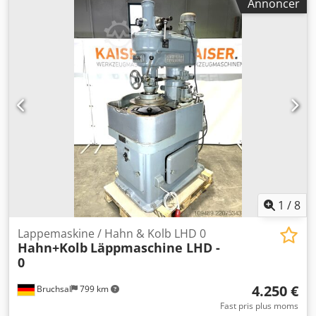
Annoncer
1
/
8
Lappemaskine / Hahn & Kolb LHD 0
Hahn+Kolb
Läppmaschine LHD -
0
4.250 €
Bruchsal
799 km
Fast pris plus moms