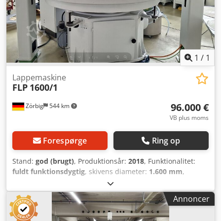
1
/
1
Lappemaskine
FLP
1600/1
96.000 €
Zörbig
544 km
VB plus moms
Forespørge
Ring op
Stand:
god (brugt)
, Produktionsår:
2018
, Funktionalitet:
fuldt funktionsdygtig
, skivens diameter:
1.600 mm
,
Enkelskive-fin slibemaskine eller polermaskine Til store
emner Emneoptagelse Ø 1600 mm Værktøjsdiameter 500
Annoncer
mm til 525 mm, kan udstyres med forskellige finslibnings-
eller polerpads Styring: S7 med HDMI KSM-tank: 50 liter