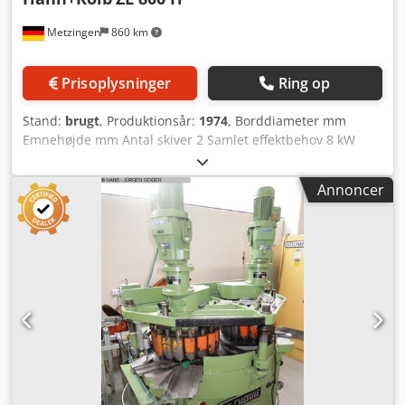
Metzingen
860 km
Prisoplysninger
Ring op
Stand:
brugt
, Produktionsår:
1974
, Borddiameter mm
Emnehøjde mm Antal skiver 2 Samlet effektbehov 8 kW
Maskinens vægt ca. 4,2 t Pladsbehov ca. m T I L B U D Vi
kan tilbyde Dem fra lager, med forbehold for fejl og
Annoncer
mellemsalg, uforbindende: HAHN & KOLB dobbelt-sidet
lappe- og fin-slibemaskine Type ZL 800 H Byggeår ca. 1974
240 024 _____ Mulig lappe-/slibeskive-Ø 755 - 810 mm Mulig
ringbredde 200 - 265 mm Aktuelt monteret skivediameter /
ringbredde 790 / 245 mm Dcsdjub Alzjpfx Andok Maks.
emnetransportskive-Ø ca. 306 mm Maks. afstand mellem
støbejernslappeskiver 125 mm Maks. afstand mellem
finslibeskiver 83/78 mm Maks. afstand mellem
optageflanger 260 mm Lappeskive-omdrejningstal øvre 30 /
42 / 60 / 84 omdr./min Lappeskive-omdrejningstal nedre 30
/ 42 / 60 / 84 omdr./min Emnetransportskive midterdrift 28