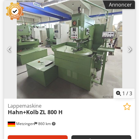
Annoncer
venligst. T I L B U D Vi tilbyder Dem gerne, ab lager og med
forbehold for mellemsalg og fejl i tekniske data: HAHN &
KOLB dobbelt-sidet lappe- og finslibemaskine Model ZL
800 H År ca. 1974 240 024 _____ Lappe-/slibeskive Ø, mulige
755 - 810 mm Ringbredde, mulige 200 - 265 mm Aktuelt
monteret skive Ø / ringbredde 790 / 245 mm Maks. Ø af
emnetransportskive ca. 306 mm Maks. afstand mellem
støbejernsskiver 125 mm Maks. afstand mellem
finslibeskiver 83/78 mm Maks. afstand mellem
adapterflanger 260 mm Øvre lappeskivehastigheder: 30,
42, 60 og 84 omdr./min Nedre lappeskivehastigheder: 30,
42, 60 og 84 omdr./min Emnetransportskive centerdrev: 28,
40, 56 og 80 omdr./min Spindeldrev, hver 6 / 8 kW Samlet
elforbrug ...
1
/
3
Lappemaskine
Hahn+Kolb
ZL 800 H
Metzingen
860 km