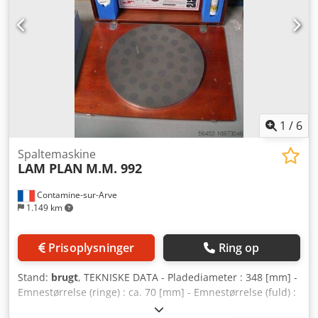
1
/
6
Spaltemaskine
LAM PLAN
M.M. 992
Contamine-sur-Arve
1.149 km
Prisoplysninger
Ring op
Stand:
brugt
, TEKNISKE DATA - Pladediameter : 348 [mm] -
Emnestørrelse (ringe) : ca. 70 [mm] - Emnestørrelse (fuld) :
ca. 40 [mm] - Restarbejds tykkelse : ca. 5 [mm] TILBEHØR -