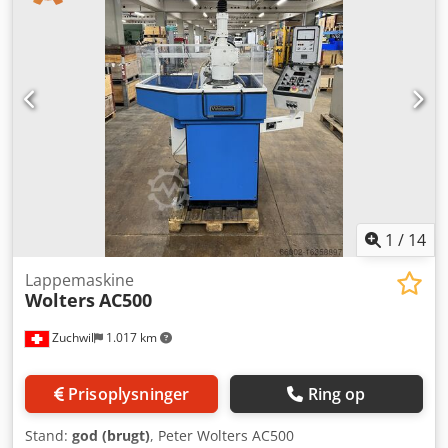
Polermiddel-cirkulationssystem: 50 liter Hoveddrevs motor:
11 kW Dodjwrpclepfx Andjck
1
/
14
Lappemaskine
Wolters
AC500
Zuchwil
1.017 km
Prisoplysninger
Ring op
Stand:
god (brugt)
, Peter Wolters AC500