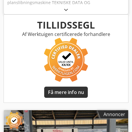
planslibningsmaskine TEKNISKE DATA OG
LEVERINGSOMFANG Dsdpfx Ajtxitvsndjck TEKNISKE DATA
Planetmekanisme Størrelse: 42 TS 7/14 Arbejdsradius på
slibeskive: 415 mm Ringbredde: 54 mm Arbejdsradius
TILLIDSSEGL
tykkelse: 50 mm Mulig skiveslid op til ca.: 20 mm Antal
holderinge: 14 Driftsdata: 380 V / 50 Hz Drivmotor overste
Af Werktuigen certificerede forhandlere
skive: 1,0 / 1,4 kW Snekkegearmotor: 56 / 112 omdr./min.
Drivmotor nederste skive: 1,0 / 1,4 kW Snekkegearmotor:
500 / 100 omdr./min. Emnedrev: 0,5 / 0,7 / 0,9 kW 3-polet
snekkegearmotor: 6 / 18 / 36 omdr./min. Drev til vippelarm:
0,25 kW Digital belastningsindstilling for overste
arbejdsplade: 0-250 daN Tilslutningsdata Elektrisk
tilslutning: 5,0 kW Tryklufttilslutning: 5-7 bar
Trykluftforbrug: Ca. 8 Nl/min LEVERINGSOMFANG Bl.a. (ikke
udtømmende liste): Peter Wolters AC 500
Få mere info nu
planslibnings-/finslibningsmaskine 1 frekvensomformer pr.
motor Dokumentation Nøjagtigt leveringsomfang jf.
billedserie Der tages forbehold for rigtighed,
fuldstændighed og aktualitet af oplysningerne.
Annoncer