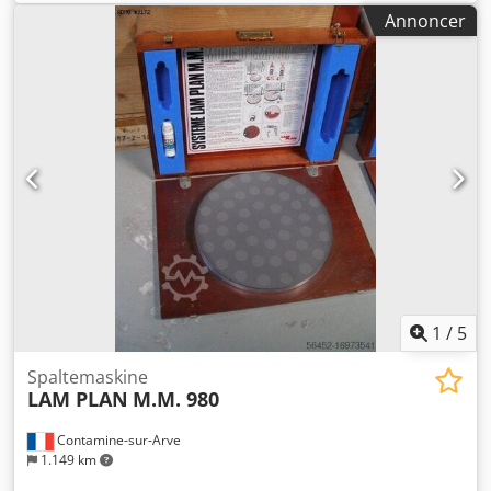
som vist på billederne Dcedpfsug U Dmjx Andok
Annoncer
1
/
5
Spaltemaskine
LAM PLAN
M.M. 980
Contamine-sur-Arve
1.149 km