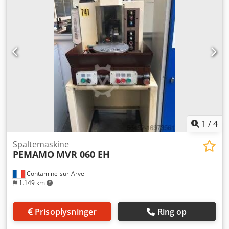
1
/
4
Spaltemaskine
PEMAMO
MVR 060 EH
Contamine-sur-Arve
1.149 km
Prisoplysninger
Ring op