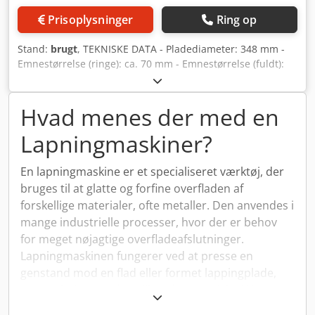
Prisoplysninger
Ring op
Stand:
brugt
, TEKNISKE DATA - Pladediameter: 348 mm -
Emnestørrelse (ringe): ca. 70 mm - Emnestørrelse (fuldt):
ca. 40 mm Dodpfx Anjug U Dgjdeck - Restarbejdsdybde: ca.
5 mm TILBEHØR - som vist på billederne
Hvad menes der med en
Lapningmaskiner?
En lapningmaskine er et specialiseret værktøj, der
bruges til at glatte og forfine overfladen af
forskellige materialer, ofte metaller. Den anvendes i
mange industrielle processer, hvor der er behov
for meget nøjagtige overfladeafslutninger.
Lapningmaskinen fungerer ved at presse en
genstand mod en flad eller formet lappingplade,
som er belagt med et slibende materiale. Når
pladen roterer eller bevæger sig, fjerner den øvre