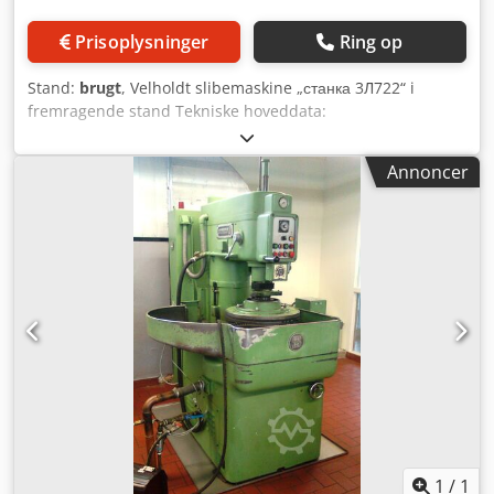
produktionen.
Prisoplysninger
Ring op
Stand:
brugt
, Velholdt slibemaskine „станка 3Л722“ i
fremragende stand Tekniske hoveddata:
Nøjagtighedsklasse: А Maksimale
arbejdsemnedimensioner (længde x bredde x højde): 1250
Annoncer
х 400 х 400 mm Maksimale dimensioner på
elektromagnetisk bord: 1250 х 400 х 280 mm Mindste
dimensioner på elektromagnetisk bord: 50 х 40 х 3 mm
Afstand fra spindelens akse til bordets overflade: 210..625
mm Maksimal emnevægt: 600 kg Dedpfx Anoqwzt Njdjck
Maksimal vægt på elektromagnetisk bord: 400 kg
Maskinens arbejdende bord: Arbejdsoverfladens
dimensioner (længde x bredde): 1000 х 400 mm Bordets
fremføringshastighed: 3..35 m/min Slibehoved:
Slibeskivens dimensioner: ПП450х80х203 mm Slibeskivens
omdrejningstal: 1460 omdr./min Maksimal slibehastighed:
34,4 m/s Maksimal tværforskydning af skiven: 430 mm
Accelereret tværforskydning af skiven: 1,2 m/min
Automatisk tværforskydning pr. bordbevægelse: 1..60
1
/
1