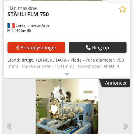
Hån maskine
STÄHLI
FLM 750
Contamine-sur-Arve
1.149 km
Prisoplysninger
Ring op
Stand:
brugt
, TEKNISKE DATA - Plade - Ydre diameter: 750
[mm] - Indre diameter: 150 [mm] - Hovedmotor effekt: 4
[kW] Dodpfxjxb Em Ns Andsck - Forsyningsspænding: 380
[V] - Samlet drivkraft: 3,6 [kW] VÆGT OG DIMENSIONER -
Annoncer
Pladsbehov: 1100 x 1700 [mm] - Maskinhøjde: 2000 [mm] -
Maskinvægt: 1100 [kg] - Driftstimer: 5160 [timer]