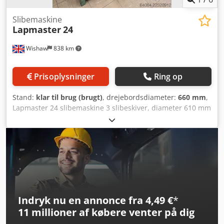
Slibemaskine
Lapmaster
24
Wishaw
838 km
Prisoplysninger
Ring op
Stand:
klar til brug (brugt)
, drejebordsdiameter:
660 mm
,
Lapmaster 24 slibemaskine 3 slibeskiver, diameter 610 mm
3 justeringsringe 3 rullebeslag Med: Fritstående
slibesystem Som nyt Dimensioner: 110 x 1470 x 1190 mm
(højde) Vægt: 610 kg Dcedpfx Anszlg Euedjk
Indryk nu en annonce fra 4,49 €
*
11 millioner af købere
venter på dig