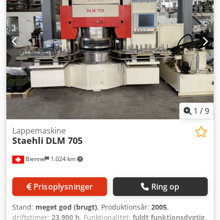
1
/
9
Lappemaskine
Staehli
DLM 705
Bienne
1.024 km
Prisoplysninger
Ring op
Stand:
meget god (brugt)
, Produktionsår:
2005
,
driftstimer:
23.900 h
, Funktionalitet:
fuldt funktionsdygtig
,