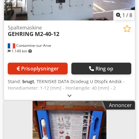
1
/
8
Spaltemaskine
GEHRING
M2-40-12
Contamine-sur-Arve
1.149 km
Prisoplysninger
Ring op
Stand:
brugt
, TEKNISKE DATA Dcodeug U Dtspfx Andsk -
Honediameter: 1-12 [mm] - Honlængde: 40 [mm] - 2
honehoveder - 1 testhoved - 1 afgratningshoved med
multispindelhoved
Annoncer