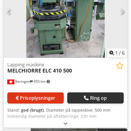
dog også af værktøjslængder, bearbejdningslængder på
emnet osv. Dcodpfx Aolqac Sjndok
1
/
6
Lapping maskine
MELCHIORRE
ELC 410 500
Beringen
955 km
Prisoplysninger
Ring op
Stand:
god (brugt)
, Diameter på lappeskive: 500 mm
Indvendig diameter på afretterringe: 230 mm
Lappeskivens hastighed: 0-100 omdr./min Arbejdsttryk: 0-
400 kg Djdpfx Ajg Smwhsndeck MARCELS MASCHINEN CH