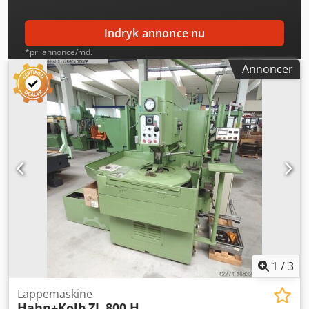
Indryk annonce nu
*pr. annonce/md.
Annoncer
1
/
3
Lappemaskine
Hahn+Kolb
ZL 800 H