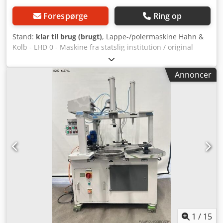
Forespørge
Ring op
Stand:
klar til brug (brugt)
, Lappe-/polermaskine Hahn &
Kolb - LHD 0 - Maskine fra statslig institution / original
stand - Lappeskivediameter: 400 mm - Maks. emnehøjde:
120 mm - Maks. afstand mellem støbejernslappeskiver: 80
Annoncer
mm - Omdrejningstal: 40-80-160 omdr./min -
Omdrejningstal – drivmotor: 700/1400/2800 omdr./min -
Samlet effekt: 1,8 - 2,7 kW - Drejeanordning – manuel
betjening - Forskellige lappebure Dcodezbz Ttepfx Andjk -
Dokumentation Dimensioner: LxBxH 1,4x1,3x1,9 meter /
Vægt: 1700 kg Forbehold for fejl og tastefejl.
1
/
15