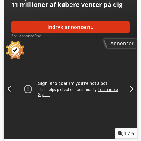
11 millioner af købere
venter på dig
Indryk annonce nu
*pr. annonce/md.
Annoncer
1
/
6