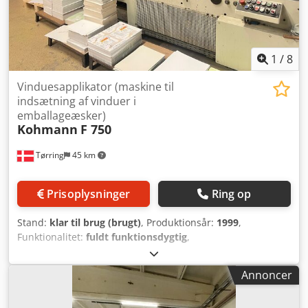
håndtag. Vores papirsposeproduktionslinje garanterer høj
kvalitet, pålidelighed og fleksibilitet i produktionen, der er
tilpasset kundens individuelle behov.
1
/
8
Vinduesapplikator (maskine til
indsætning af vinduer i
emballageæsker)
Kohmann
F 750
Tørring
45 km
Prisoplysninger
Ring op
Stand:
klar til brug (brugt)
, Produktionsår:
1999
,
Funktionalitet:
fuldt funktionsdygtig
,
Vinduespåtlimningsmaskine KOHMANN - 750 - årgang
1999 Single Stream Udstanstningslængde min. 100 mm /
Annoncer
maks. 1020 mm Udstanstningsbredde min. 80 mm / maks.
750 mm Folielængde min. 50 mm / maks. 720 mm