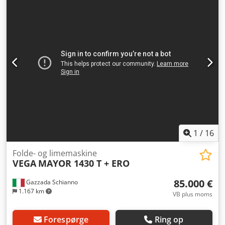
ombygges til udløb til venstre. Tilgængeligt med det
samme. Dcedpfszk Up Eox Amuek
1
/
16
Folde- og limemaskine
VEGA
MAYOR 1430 T + ERO
85.000 €
Gazzada Schianno
1.167 km
VB plus moms
Forespørge
Ring op