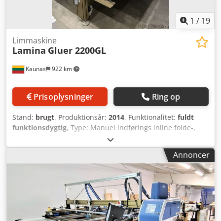
1
/
19
Limmaskine
Lamina
Gluer 2200GL
Kaunas
922 km
Prisoplysninger
Ring op
Stand:
brugt
, Produktionsår:
2014
, Funktionalitet:
fuldt
funktionsdygtig
, Type: Manuel indførings inline folde-,
lim- og tape-maskine Producent: Lamina system AB,
Sverige Model: Gluer 2200GL Årgang: 2014 Maks.
Annoncer
formatbredde: 2200 mm Min. formatbredde: 70 mm
Limningsenhed: Nordson Dcjdpfx Amsxnzn Nouok
Produktionshastighed: 0 – 40 m/min, trinløst justerbar
Effekt: 5 kW 20 A Tilslutning: 3x220 VAC PE 50/60 Hz
Trykluft: 6 bar Kontrolpanel: PLC-styring med touchskærm
Maskinstørrelse: B 2800 x L 2550 x H 1450 mm Vægt: 950 kg
Brochure findes nedenfor