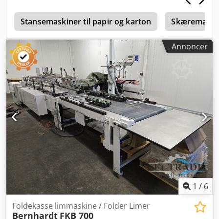
Hastighed: 0-40 m/min PLC-styring med touchskærm
Lamina Gluer er en manuelt betjent inline-maskine til
falsning, limning og tapning. Takket være den smarte
Stansemaskiner til papir og karton
Skæremaski
konstruktion kan maskinen håndtere forskellige formater
og materialetyper. Opsætning uden brug af værktøj
Annoncer
muliggør hurtige omstillinger, også ved små serier.
Optioner til maskinen inkluderer koldlim, bagsidestøtte,
tapeapplikator m.m. Dcedpeq Rx Srefx Amuok Online
videoinspektion mulig via Skype. Vi ser frem til dit besøg –
flere maskiner på lager. Leveres straks – kan inspiceres På
lager i Emskirchen / Nürnberg – kan afprøves
1
/
6
Foldekasse limmaskine / Folder Limer
Bernhardt
FKB 700