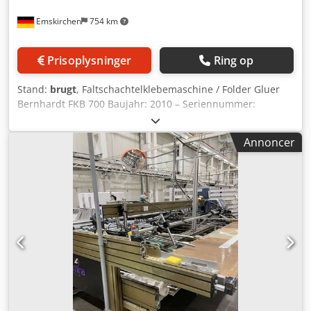
Emskirchen
754 km
Prisoplysninger
Ring op
Stand:
brugt
, Faltschachtelklebemaschine / Folder Gluer
Bernhardt FKB 700 Baujahr: 2010 – Seriennummer:
300310/86/FKB/700 Produktionsmöglichkeiten: Längsnaht-,
2- und 3-Punkt-Klebung Grammatur: 200 – 600 g/m², E-
Annoncer
Welle Materialien: Festes Papier ab 200 g/m², Karton,
Kunststoff Dcodjv H D Srepfx Amuok Format offener
Zuschnitt: 500 x 700 mm Luftanschluss: Benötigt min. 6 bar
Maschinengeschwindigkeit: Max. 400 m/min Die FKB 700
ist eine multifunktionale Faltklebemaschine für das Falten
und Kleben von: - Mappen - CD-Hüllen - DigiPacks -
Faltschachteln Online-Video-Inspektion via WhatsApp, MS
Zoom oder Telegram möglich. Lagerort:
Emskirchen/Nürnberg – Sofort verfügbar – Vorführung/test
möglich.