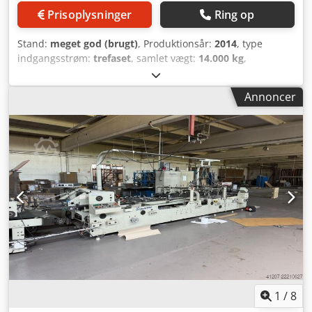
programmerede limelinjer påføres og fortsætter derefter
Prisoplysninger
Ring op
til arbejdsstationen, hvor det placeres på vakuumbåndene.
Det andet emne monteres og positioneres nøjagtigt via
Stand:
meget god (brugt)
, Produktionsår:
2014
, type
sidestop og pneumatiske stoppere for høj finishkvalitet.
indgangsstrøm:
trefaset
, samlet vægt:
14.000 kg
,
Enheden kan justeres til forskellige produkttyper, fra
Papirsposeproduktionslinje – ZBX-300 og ZBX-450 Vi
enkelt- til fler-del skærme og kasser, store bagstøtter,
præsenterer en professionel papirsposeproduktionslinje,
Annoncer
hylder og meget mere. Transport Dcsdpjxwcwwefx Amusk
der består af en ZBX-300-formningsmaskine og en ZBX-
Materialet transporteres af fire vakuumbånd, som fører
450-maskine til fremstilling af håndtag. Disse maskiner
arkene til stopbaren for videre bearbejdning. Vakuumet
giver høj produktivitet, præcision og energieffektivitet og
skabes af en ventilator, der kontrollerer arkene for let
opfylder kravene til både små og store produktionsserier.
håndtering og korrekt registrering. Under produktion har
1. Hovedmaskine til formning og limning af poser – ZBX-
operatøren fuld adgang over arkene til yderligere montage
300 • Produktionsår: 2014 • Vægt: 12.000 kg •
takket være vakuumbåndsystemet. Presvalser Materialet
Strømforsyning: trefaset, effektforbrug 12 kW • Arkbredde:
passerer gennem to presvalser i maskinens afslutning for
680 – 1000 mm (afhængigt af de indstillede faner)
at opnå optimal vedhæftning. Registration Registreringen
Dedpozhwi Nsfx Amusck • Arklængde: 400 – 600 mm •
er +/- 1 mm og udføres ved hjælp af kombination af
Posebredde: 250 – 430 mm • Papirvægt: 80 – 210 g/m²
fotocelle og trykskinnestyr. Operatøren anvender
Vigtigste funktioner: • Automatisk arkfremføring til
sideanlæg for enkel montage i stationen.
formningssektionen, hvilket effektiviserer og fremskynder
produktionen. • Central smøring af slæden – sikrer jævn
drift og minimerer risikoen for nedbrud. •
1
/
8
Langsformningssektion – præcis formning af poser i