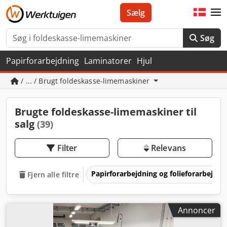
Sælg
Søg
Papirforarbejdning
Laminatorer
Hjul
/ ... / Brugt foldeskasse-limemaskiner
Brugte foldeskasse-limemaskiner til
salg
(39)
Filter
Relevans
Papirforarbejdning og folieforarbejdn
Fjern alle filtre
Annoncer