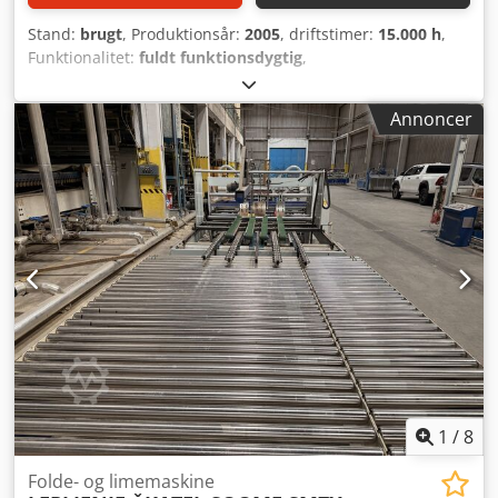
Stand:
brugt
, Produktionsår:
2005
, driftstimer:
15.000 h
,
Funktionalitet:
fuldt funktionsdygtig
,
maskine/køretøjsnummer:
12-032-SP
, samlet bredde:
1.900
mm
, samlet længde:
17.370 mm
, total højde:
850 mm
,
Annoncer
Lineær kantpresser med 4 elektronisk justerbare
limpistoler til påføring af lim på æsker med 4/6 hjørner
(Ero). Dcjdpfszin Hhsx Amuok
1
/
8
Folde- og limemaskine