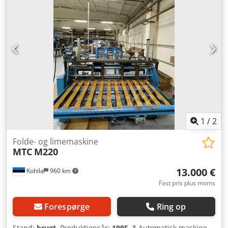
Foliebredde min. 30 mm / maks. 540 mm Tidsstyret
bundindføring Stort udvalg af styrekamme
Skæring/perforering Folieafvikling Kontinuerligt
båndudlæg Sug-/blæsepumper Elektrisk styreskab
Manualer og værktøj Placering: Vesteuropa Nuværende
stand: I drift Dcedpfx Aoyzyhwomuok Tilgængelig: Straks
Flere billeder og video tilgængelige. PRIS efter
forespørgsel.
1
/
2
Folde- og limemaskine
MTC
M220
13.000 €
Kohila
960 km
Fast pris plus moms
Forespørge
Ring op
Stand:
brugt
, Produktionsår:
1995
, * Automatisk maskine