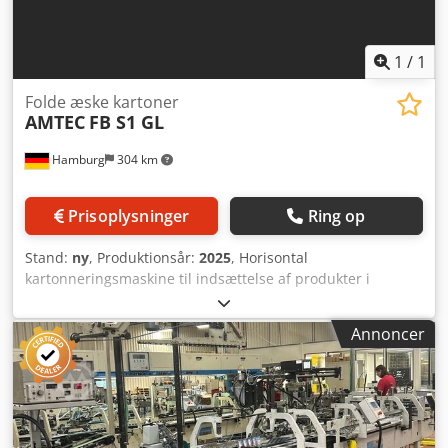
1
/
1
Folde æske kartoner
AMTEC
FB S1 GL
Hamburg
304 km
Prisoplysninger
Ring op
Stand:
ny
, Produktionsår:
2025
, Horisontal
kartonneringsmaskine til indsættelse af produkter i
foldeskåle, inklusiv hotmelt-modul til limning af æskerne.
Egnet til en bred vifte af produkter (faste enheder) såsom
Annoncer
tuber, flasker/flasker, ampuller, vials, blisterpakninger,
kosmetikdåser og vakuumforpakkede fødevarer. Ved siden
af produktet kan der indsættes et brochure eller en
indlægsseddel, f.eks. til brugsanvisning, vejledning eller
lignende. Den fuldautomatiske emballeringsproces
omfatter tilførsel af produkter, opretning af foldeskåle,