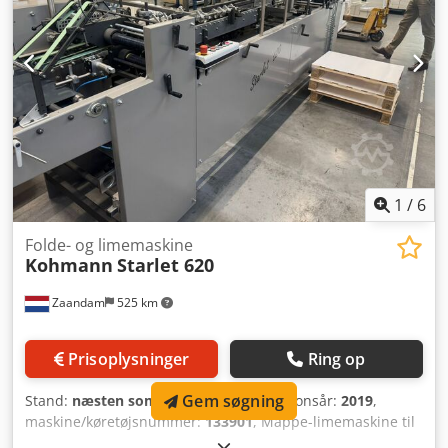
1
/
6
Folde- og limemaskine
Kohmann
Starlet 620
Zaandam
525 km
Prisoplysninger
Ring op
Gem søgning
Stand:
næsten som ny (brugt)
, Produktionsår:
2019
,
maskine/køretøjsnummer:
133901
, Mappe-limemaskine til
forarbejdning af lige linje kasser, automatik-luk bunde,