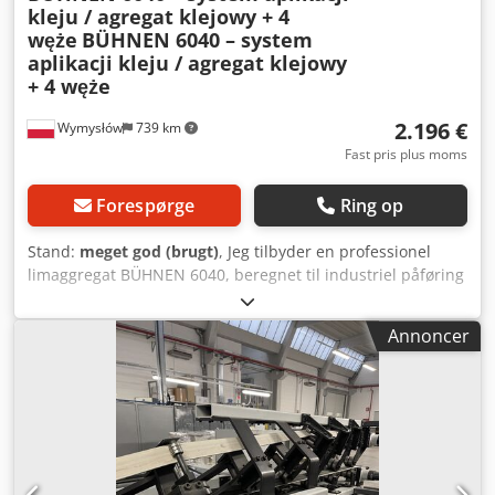
kleju / agregat klejowy + 4
węże
BÜHNEN 6040 – system
aplikacji kleju / agregat klejowy
+ 4 węże
2.196 €
Wymysłów
739 km
Fast pris plus moms
Forespørge
Ring op
Stand:
meget god (brugt)
, Jeg tilbyder en professionel
limaggregat BÜHNEN 6040, beregnet til industriel påføring
af lim (f.eks. hot-melt). Enheden er brugt, i god teknisk
stand og bærer normale brugsspor. Udstyret er solid, tysk
Annoncer
produktion – ideel til produktionsfaciliteter, emballage,
snedkerier, polstring m.m. ⚙️ Tekniske specifikationer (fra
typeskilt / synlige på billeder): Strømforsyning: 230V / 50 Hz
Effekt: 235 W Maks. tryk: op til 160 bar Maks. temperatur:
op til 200°C Model: 6040 Producent: BÜHNEN GmbH
(Tyskland) 📦 Sættet inkluderer: ✔️ BÜHNEN 6040
limaggregat ✔️ 4 komplette opvarmede slanger ✔️ Kabler /