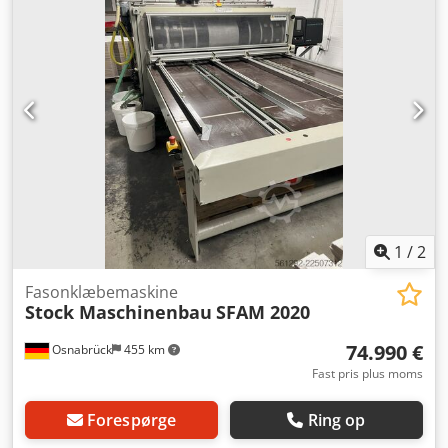
1
/
2
Fasonklæbemaskine
Stock Maschinenbau
SFAM 2020
74.990 €
Osnabrück
455 km
Fast pris plus moms
Forespørge
Ring op