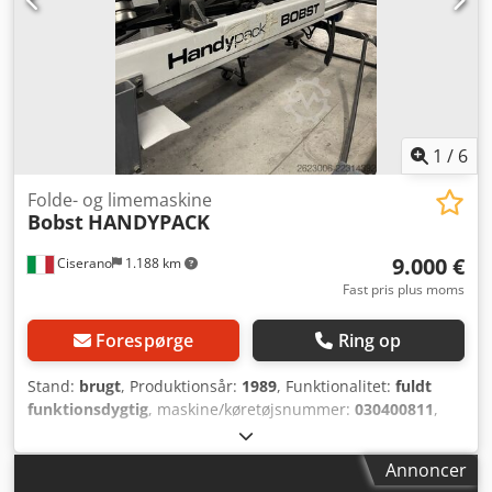
stik som vist på billederne ✔️ Betjenings- og
tilslutningselementer Dsdpey Aagisfx Amueck 🔍 Teknisk
stand: brugtenhed normale brugsspor ingen synlige
mekaniske skader beholderens inderside synlig på
billederne sælges præcis som vist på billederne
1
/
6
Folde- og limemaskine
Bobst
HANDYPACK
9.000 €
Ciserano
1.188 km
Fast pris plus moms
Forespørge
Ring op
Stand:
brugt
, Produktionsår:
1989
, Funktionalitet:
fuldt
funktionsdygtig
, maskine/køretøjsnummer:
030400811
,
type indgangsstrøm:
Ligestrøm
, Originalt HANDYPACK-
opsamlingssystem fra Bobst, i god stand, brugt og
Annoncer
istandsat. Udførelsen er med udløb til højre, men kan også