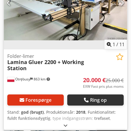
1
/
11
Folder-limer
Lamina
Gluer 2200 + Working
Station
20.000 €
Otrębusy
863 km
25.000 €
EXW Fast pris plus moms
Forespørge
Ring op
Stand:
god (brugt)
, Produktionsår:
2018
, Funktionalitet:
fuldt funktionsdygtig
, type indgangsstrøm:
trefaset
,
samlet bredde:
2.400 mm
, Lamina Gluer er en manuel
indfødningsmaskine til in-line foldning, limning og