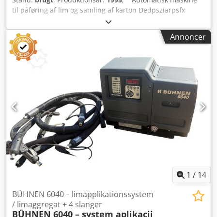
til påføring af lim og samling af karton Dedpsziarpsfx
Amusck * Maksimal bredde 2050 mm
Annoncer
1
/
14
BÜHNEN 6040 – limapplikationssystem
/ limaggregat + 4 slanger
BÜHNEN 6040 – system aplikacji