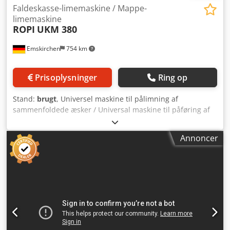
Faldeskasse-limemaskine / Mappe-
limemaskine
ROPI
UKM 380
Emskirchen
754 km
Prisoplysninger
Ring op
Stand:
brugt
, Universel maskine til pålimning af
sammenfoldede æsker / Universal maskine til påføring af
lim på sammenfoldede æsker Maskine til pålimning af
sammenfoldede æsker / Maskine til påføring af lim på
Annoncer
sammenfoldede æsker ROPI UKM 380 Årstal / År: 2003
Format / Størrelse: min. 60 x 100 mm - 500 x 420 mm
Hastighed / (Bånd)hastighed: maks. 5.000 cyklusser/time
Materialevægt / Materiale: 150 - 450 g/m2 Dcjdpfjznhtfsx
Amuek Dispersionslim / dispersionsbaseret lim
Sugebånds-fremføringssystem til kontinuerlig drift /
Sugebånds-fremføringssystem til drift uden stop
Maskinens dimensioner / Maskinens mål Maskinens
længde: 550 cm x bredde: 80 cm x højde: 88 cm