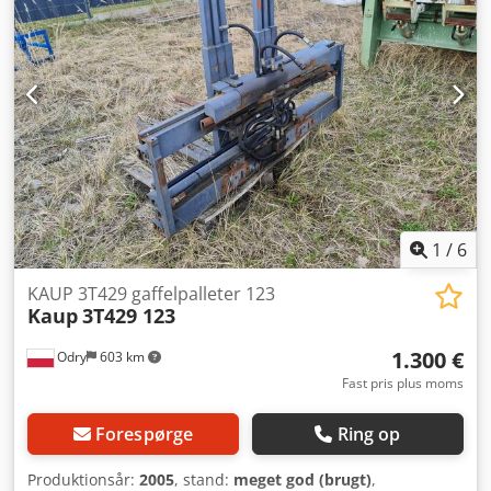
1
/
6
KAUP 3T429 gaffelpalleter 123
Kaup
3T429 123
1.300 €
Odry
603 km
Fast pris plus moms
Forespørge
Ring op
Produktionsår:
2005
, stand:
meget god (brugt)
,