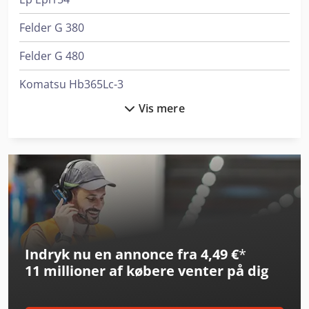
Felder G 380
Felder G 480
Komatsu Hb365Lc-3
Vis mere
Linde A
Linde E 10
Linde E 30
Linde L 10
Linde L 12
Indryk nu en annonce fra 4,49 €
*
Linde L 14
11 millioner af købere
venter på dig
Linde L 16