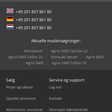
Sennebogen 821 E
Yeong Chin Machinery Industries Co. Ltd. (Ycm) Nfx400A
+49 201 857 861 80
+49 201 857 861 80
+49 201 857 861 80
Aktuelle maskinsøgninger:
Minilæsser
Agria 5900 Cyclone 22
Agria 5900 Taifun 22
Kompakt læsser
Agria 9600
Agria 3400
Agria 5900 Taifun 18
Sælg
Service og support
Priser og takster
Log ind
Oprette annoncer
Kontakt
Administrer annoncer
Eksempel-købskontrakt