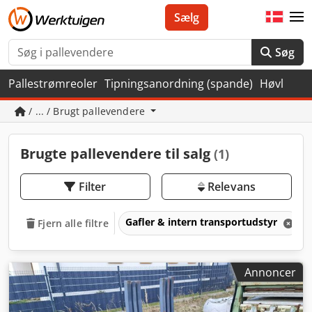
Sælg
Søg
Pallestrømreoler
Tipningsanordning (spande)
Høvl
/ ... / Brugt pallevendere
Brugte pallevendere til salg
(1)
Filter
Relevans
Gafler & intern transportudstyr
Fjern alle filtre
Annoncer