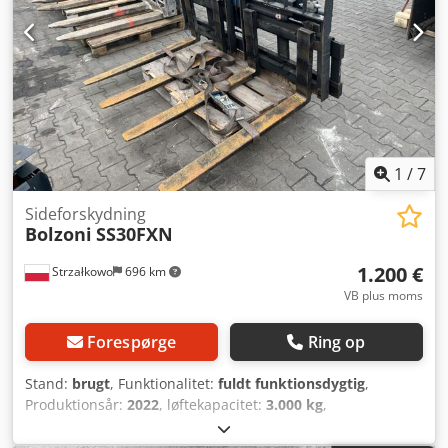
1
/
7
Sideforskydning
Bolzoni
SS30FXN
1.200 €
Strzałkowo
696 km
VB plus moms
Forespørge
Ring op
Stand:
brugt
, Funktionalitet:
fuldt funktionsdygtig
,
Produktionsår:
2022
, løftekapacitet:
3.000 kg
,
Sidetiltsaggregat ISO-klasse: ISO klasse 3 = 2.500 - 4.999 kg
Stand: Klar til drift og fuldt funktionsdygtig Teknisk stand: