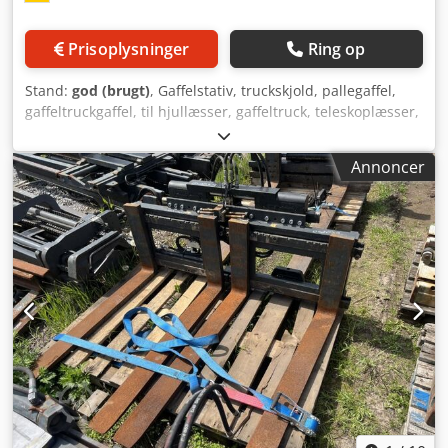
Prisoplysninger
Ring op
Stand:
god (brugt)
, Gaffelstativ, truckskjold, pallegaffel,
gaffeltruckgaffel, til hjullæsser, gaffeltruck, teleskoplæsser,
truck, traktor - Gaffelstativ: uden gaffelarme -
Løftekapacitet: 1.500 kg - Bredde på stativ: 2.500 mm -
Annoncer
Gaffelarme: stort udvalg tilgængeligt Dsdpfx Ajv Hxubjkxekr
- Samlede dimensioner: 2.500/130/H400 mm - Vægt: 370 kg