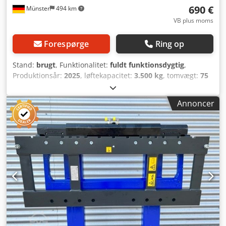
690 €
Münster
494 km
VB plus moms
Forespørge
Ring op
Stand:
brugt
, Funktionalitet:
fuldt funktionsdygtig
,
Produktionsår:
2025
, løftekapacitet:
3.500 kg
, tomvægt:
75
kg
, samlet længde:
1.200 mm
, konstruktionsbredde:
1.200
mm
, Sideskifter Lastens tyngdepunkt: 500 ISO-klasse: ISO
Annoncer
Klasse 3 = 2.500 - 4.999 kg Dksdpfjlapzgsx Akxor Teknisk
stand: Ny Beskrivelse: Type: Sideskifter ISO/FEM med
glideskinner Monteringsklasse (ISO 2328): FEM3 Kapacitet
ved tyngdepunkt (Q1) (kg): 3500 Tyngdepunkt (LC) (mm):
500 Monteringsdybde (LL) (mm): 68 Total sideskift: 100+100
mm Mindste bredde på gaffelvogn (W6) (mm): 980 Maks.
rammebredde (W4) (mm): 1200 Horisontalt tyngdepunkt
(HCG) (mm): 29 Vægt af udstyr (G) (kg): 75 Udstyrsmodel: 1
Maks. arbejdstryk - sideskift (Bar): 220