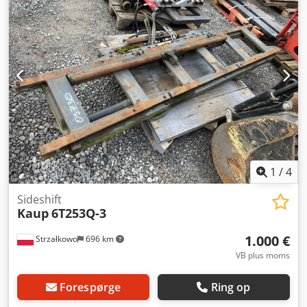
1
/
4
Sideshift
Kaup
6T253Q-3
1.000 €
Strzałkowo
696 km
VB plus moms
Forespørge
Ring op