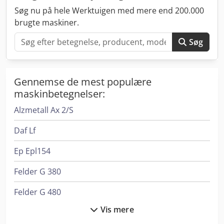
mastprofilerne. Gaffelbærerbredde: 1.300 mm Dsdpfx Aerf
Søg nu på hele Werktuigen med mere end 200.000
Ilbjkxskr Løftekapacitet: 5.000 kg ved 500 mm LSP
brugte maskiner.
Fremspring: 82 mm Egenvægt ved 44 mm Vægt: ca. 156 kg
Lakering: RAL 7021 (sortgrå)
Søg
Gennemse de mest populære
maskinbetegnelser:
Alzmetall Ax 2/S
Daf Lf
Ep Epl154
Felder G 380
Felder G 480
Vis mere
Felder K 700 S