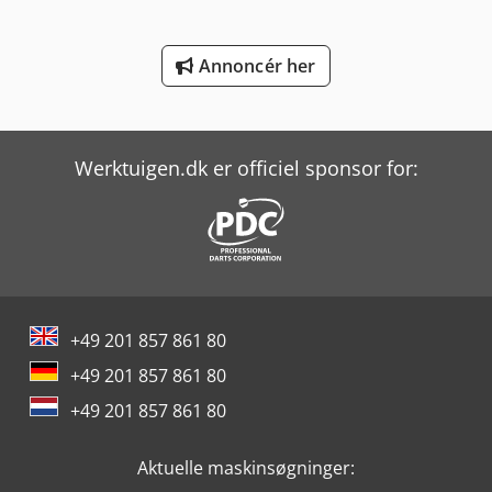
Scania G
Annoncér her
Volvo Fh 400
Volvo Fl 6
Volvo Fm 300
Werktuigen.dk er officiel sponsor for:
Volvo Fm 400
Yeong Chin Machinery Industries Co. Ltd. (Ycm) Nfx400A
Yeong Chin Machinery Industries Co. Ltd. (Ycm) Ntc-2000Ly
Yeong Chin Machinery Industries Co. Ltd. (Ycm) Tv188B
+49 201 857 861 80
+49 201 857 861 80
+49 201 857 861 80
Aktuelle maskinsøgninger: