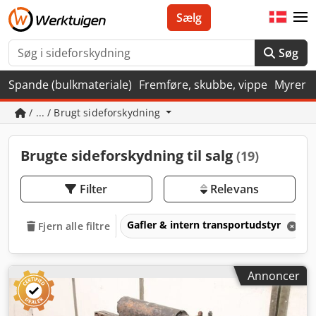
Sælg
Søg
Spande (bulkmateriale)
Fremføre, skubbe, vippe
Myrer
/ ... / Brugt sideforskydning
Brugte sideforskydning til salg
(19)
Filter
Relevans
Gafler & intern transportudstyr
Fjern alle filtre
Annoncer