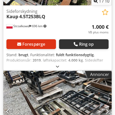
1
/
10
Sideforskydning
Kaup
4.5T253BLQ
1.000 €
Strzałkowo
696 km
VB plus moms
Forespørge
Ring op
Stand:
brugt
, Funktionalitet:
fuldt funktionsdygtig
,
Produktionsår:
2019
, løftekapacitet:
4.000 kg
, Sideskifter
ISO-klasse: ISO-klasse 3 = 2.500 - 4.999 kg Tilstand: Klar til
brug og fuldt funktionsdygtig Teknisk tilstand: god
Annoncer
Beskrivelse: År: 2019 ISO 3A (51 cm) Kapacitet: 4000 kg
Bredde: 1550 mm Gaffellængde: 2A 1200 mm
Dkjdezllwvepfx Akxor ID: OS2039