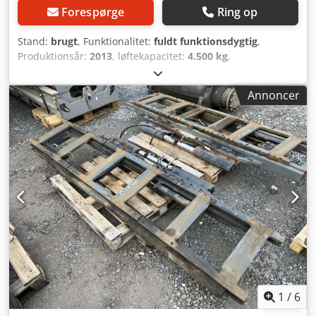
Forespørge
Ring op
Stand:
brugt
, Funktionalitet:
fuldt funktionsdygtig
,
Produktionsår:
2013
, løftekapacitet:
4.500 kg
,
bygningshøjde:
610 mm
, tomvægt:
645 kg
,
konstruktionsbredde:
2.940 mm
, Sideskifter Dedpst S N
Annoncer
Ixsfx Akxskr Lasttyngdepunkt: 600 ISO-klasse: ISO klasse 4 =
5.000 - 10.000 kg Teknisk stand: god Beskrivelse: Gafler ISO
3A (51 cm)
1
/
6