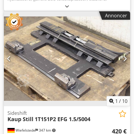
drejeapparat, gaffeltruck-rotator -Producent: Stabau,
gaffeltruck-rotator, drejeapparat 360° med kontinuerlig
Annoncer
rotation Dkedpfjzkg U Hsx Akxjr -Type: Desværre uden
typebetegnelse -Løftekapacitet: ca. 2.500 kg -
Monteringsmål: se billeder -Dimensioner: 1050/205/H755
mm -Vægt: 353 kg
1
/
10
Sideshift
Kaup Still
1T151P2 EFG 1.5/5004
420 €
Wiefelstede
347 km