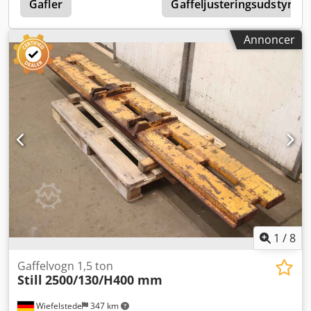
Gafler
Gaffeljusteringsudstyr
Annoncer
1
/
8
Gaffelvogn 1,5 ton
Still
2500/130/H400 mm
Wiefelstede
347 km