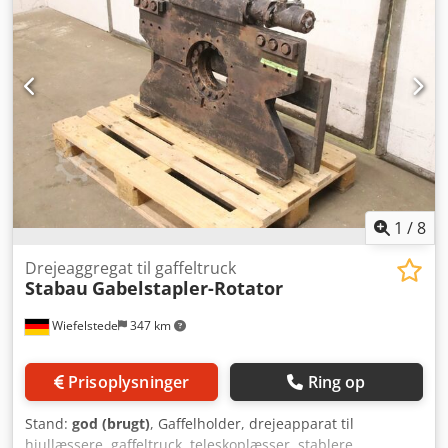
1
/
8
Drejeaggregat til gaffeltruck
Stabau
Gabelstapler-Rotator
Wiefelstede
347 km
Prisoplysninger
Ring op
Stand:
god (brugt)
, Gaffelholder, drejeapparat til
hjullæssere, gaffeltruck, teleskoplæsser, stablere,