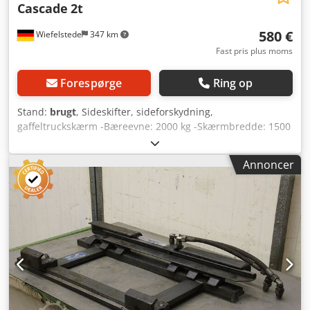
Cascade
2t
580 €
Wiefelstede
347 km
Fast pris plus moms
Forespørge
Ring op
Stand:
brugt
, Sideskifter, sideforskydning,
gaffeltruckskærm -Bæreevne: 2000 kg -Skærmbredde: 1500
mm -Skærmhøjde: 400 mm -Optagelseshøjde: 400 mm -
Dimensioner: 1500/480/H90 mm Dkedpfjd Iflrex Akxsr -
Annoncer
Vægt: 89 kg