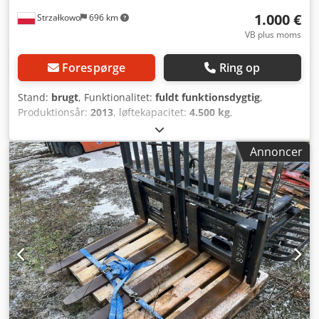
1.000 €
Strzałkowo
696 km
VB plus moms
Forespørge
Ring op
Stand:
brugt
, Funktionalitet:
fuldt funktionsdygtig
,
Produktionsår:
2013
, løftekapacitet:
4.500 kg
,
konstruktionsbredde:
2.320 mm
, Sideforskydning ISO-
klasse: ISO-klasse 4 = 5.000 - 10.000 kg Teknisk stand:
Annoncer
meget god Dkjdpfx Akjt S N Irsxjr Beskrivelse: Gafler ISO 3A
(51 cm)