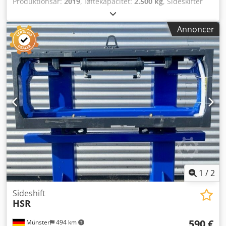
Produktionsår:
2019
, løftekapacitet:
2.500 kg
, Sideskifter
ISO klasse: ISO klasse 2 = 1.000 - 2.500 kg Stand: Klar til
brug og fuldt funktionsdygtig Teknisk stand: God
Annoncer
Dkjdoyzdb Iopfx Akxsr Beskrivelse: År 2019 ISO 2A (41 cm)
Kapacitet 2.500 kg Bredde 1.000 mm ID OS1913
1
/
2
Sideshift
HSR
590 €
Münster
494 km