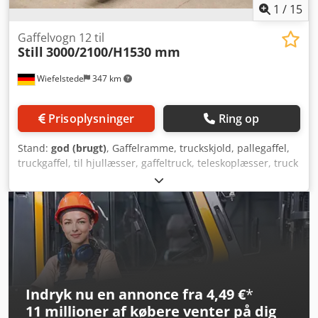
1
/
15
Gaffelvogn 12 til
Still
3000/2100/H1530 mm
Wiefelstede
347 km
Prisoplysninger
Ring op
Stand:
god (brugt)
, Gaffelramme, truckskjold, pallegaffel,
truckgaffel, til hjullæsser, gaffeltruck, teleskoplæsser, truck
- Gaffelramme: med gaffeltænder - Løftekapacitet: 12.000
kg - Fabrikat: Still - Gaffeltænder: længde 1600 mm / 200 x
100 mm - Monteringsmål: se billeder - Samlede mål:
3000/2100/H1530 mm Dkjdpfx Aou Inqfekxsr - Vægt: 2480
kg
Indryk nu en annonce fra 4,49 €
*
11 millioner af købere
venter på dig