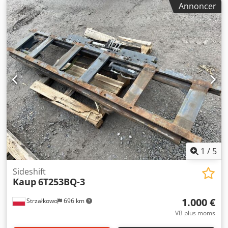
Annoncer
god Djdpfjyi Nclox Akxskr Beskrivelse: År 2022 ISO 3A (51
cm) Kapacitet 3.000 kg Dobbelt sideskifter Bredde 1900
mm Gafler 1100 mm ID OS1882
1
/
5
Sideshift
Kaup
6T253BQ-3
1.000 €
Strzałkowo
696 km
VB plus moms