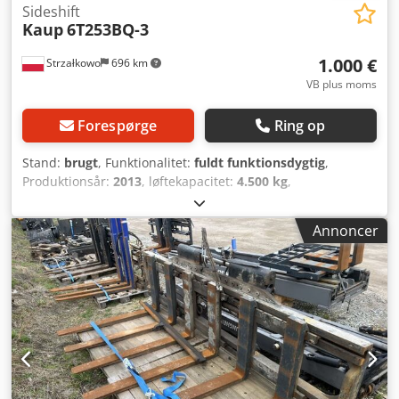
Sideshift
Kaup
6T253BQ-3
1.000 €
Strzałkowo
696 km
VB plus moms
Forespørge
Ring op
Stand:
brugt
, Funktionalitet:
fuldt funktionsdygtig
,
Produktionsår:
2013
, løftekapacitet:
4.500 kg
,
konstruktionsbredde:
2.460 mm
, Sideskifter Dksdpot S N
Ifofx Akxor ISO klasse: ISO klasse 4 = 5.000 - 10.000 kg
Annoncer
Teknisk stand: god Beskrivelse: ISO 4A (61 cm) gafler, ISO
3A (51 cm)