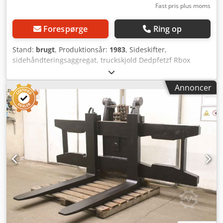
Fast pris plus moms
Forespørge
Ring op
Stand:
brugt
, Produktionsår:
1983
, Sideskifter,
sidehåndteringsaggregat, truckskjold Dedpfetzf Rbox
Akxokr - Fabrikat: Kaup, sideskifter type 1T151P2 fra
gaffeltruck Still EFG 1.5/5004 - Bæreevne: 1600 kg -
Annoncer
Fremspring: 67 mm - Dimensioner: 950/100/H600 mm -
Egenvægt: 78 kg