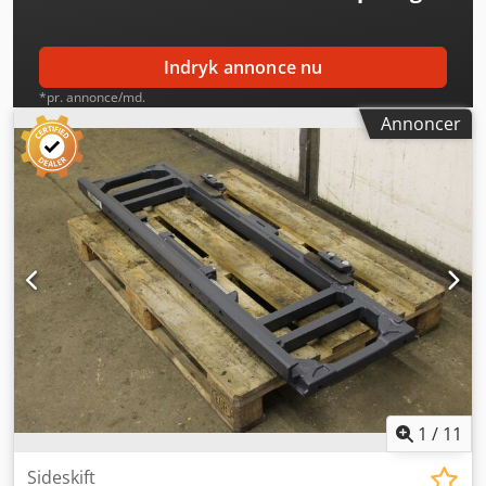
Indryk annonce nu
*pr. annonce/md.
Annoncer
1
/
11
Sideskift