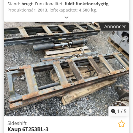
Stand:
brugt
, Funktionalitet:
fuldt funktionsdygtig
,
Produktionsår:
2013
, løftekapacitet:
4.500 kg
,
konstruktionsbredde:
2.400 mm
, Sideskifter ISO klasse: ISO
klasse 4 = 5.000 - 10.000 kg Dodet S N Ilepfx Akxskr Teknisk
Annoncer
stand: god Beskrivelse: ISO 4A (61 cm) gafler, ISO 3A (51
cm), kapacitet 4.500 kg, bredde 2.400 mm, årgang 2013, ID
OS730
1
/
5
Sideshift
Kaup
6T253BL-3