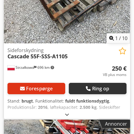
1
/
10
Sideforskydning
Cascade
55F-SSS-A1105
250 €
Strzałkowo
696 km
VB plus moms
Forespørge
Ring op
Stand:
brugt
, Funktionalitet:
fuldt funktionsdygtig
,
Produktionsår:
2016
, løftekapacitet:
2.500 kg
, Sideskifter
ISO-klasse: ISO-klasse 2 = 1.000 - 2.500 kg Tilstand: Klar til
brug og fuldt funktionel Teknisk tilstand: god Djdpfx Ajzi H
Annoncer
Spokxokr