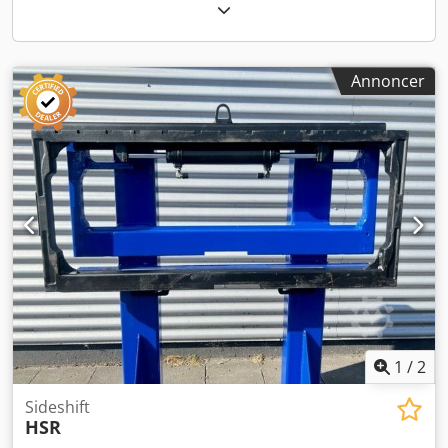
behovet for justering af truckens position.
Annoncer
1
/
2
Sideshift
HSR