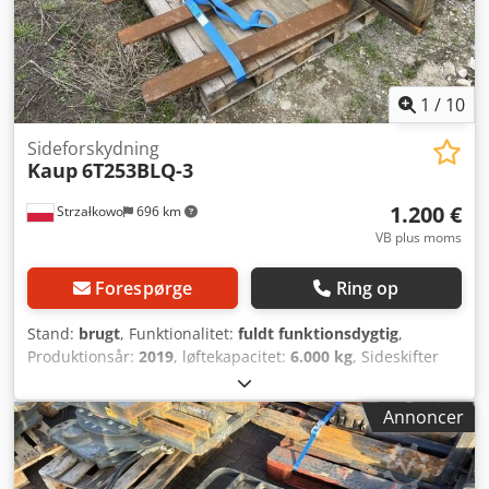
1
/
10
Sideforskydning
Kaup
6T253BLQ-3
1.200 €
Strzałkowo
696 km
VB plus moms
Forespørge
Ring op
Stand:
brugt
, Funktionalitet:
fuldt funktionsdygtig
,
Produktionsår:
2019
, løftekapacitet:
6.000 kg
, Sideskifter
Dsdoyzvmispfx Akxokr ISO klasse: ISO klasse 2 = 1.000 -
2.500 kg Stand: Klar til brug og fuldt funktionsdygtig
Annoncer
Teknisk stand: god Beskrivelse: Triple sideskifter, årgang
2019, ISO 4A (61 cm), kapacitet 6.000 kg, bredde 3.050 mm,
gafler 6 x 1.200 mm, ID OS1948