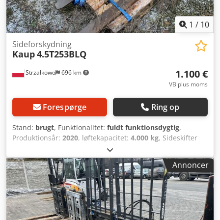
1
/
10
Sideforskydning
Kaup
4.5T253BLQ
1.100 €
Strzałkowo
696 km
VB plus moms
Forespørge
Ring op
Stand:
brugt
, Funktionalitet:
fuldt funktionsdygtig
,
Produktionsår:
2020
, løftekapacitet:
4.000 kg
, Sideskifter
ISO klasse: ISO klasse 3 = 2.500 - 4.999 kg Stand: Klar til
brug og fuldt funktionsdygtig Teknisk stand: god
Annoncer
Beskrivelse: År 2020 ISO 3A (51 cm) Kapacitet 4.000 kg
Dobbelt sideskifter Bredde 1.550 mm Gafler 1.200 mm ID
OS1868 Dksdpfx Aksyi I U Hexsr