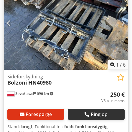
1
/
6
Sideforskydning
Bolzoni
HN40980
250 €
Strzałkowo
696 km
VB plus moms
Forespørge
Ring op
Stand:
brugt
, Funktionalitet:
fuldt funktionsdygtig
,