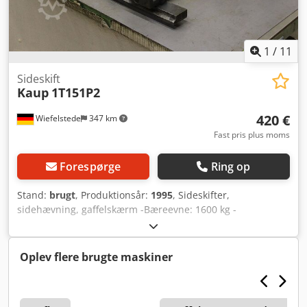
1
/
11
Sideskift
Kaup
1T151P2
420 €
Wiefelstede
347 km
Fast pris plus moms
Forespørge
Ring op
Stand:
brugt
, Produktionsår:
1995
, Sideskifter,
sidehævning, gaffelskærm -Bæreevne: 1600 kg -
Skærmbredde: 890 mm Dkoded Ifllopfx Akxjr -Skærmhøjde:
400 mm -Optagelseshøjde: 400 mm -Dimensioner:
890/500/160 mm -Vægt: 59 kg
Oplev flere brugte maskiner