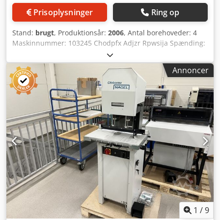
Prisoplysninger
Ring op
Stand:
brugt
, Produktionsår:
2006
, Antal borehoveder: 4
Maskinnummer: 103245 Chodpfx Adjzr Rpwsija Spænding:
380 V
Annoncer
1
/
9