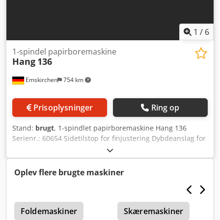
1
/
6
1-spindel papirboremaskine
Hang
136
Emskirchen
754 km
Prisoplysninger
Ring op
Stand:
brugt
, 1-spindlet papirboremaskine Hang 136
Serienr.: 60654 Sidetilstop for finjustering Dybdeanslag for
finjustering Maks. stabelhøjde: 50 mm Online
videoinspektion via WhatsApp - MS Zoom - Telegram På
lager i Emskirchen/Nürnberg - Straks tilgængelig - Kan
Oplev flere brugte maskiner
testes Chsdoxu T Alepfx Adioa
Foldemaskiner
Skæremaskiner