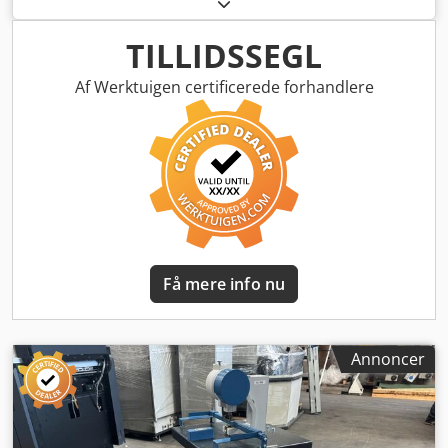
Industriel kvalitet, ideel til bogbinderier, trykkerier eller
produktion af ringbind og kalendere. Model: HANG 106
DTK 20 Producent: Constantin Hang Maschinenfabrik
TILLIDSSEGL
Göppingen Chedpfeudl Anjx Adioa Antal spindler: 4
Borediametre: • Karton/papir: op til 3,0 mm •
Af Werktuigen certificerede forhandlere
Materialeprøver: 2,5 mm / 6,0 mm / 12,0 mm Drivsystem:
Motor med gear PRYM Getriebebau, 50/60 Hz Robust
støbejernskonstruktion Justerbart arbejdsbord Maskinen
er komplet og klar til brug Teknisk stand: Meget god. Brugt,
men velholdt, uden slør, med originale typeskilte og
arbejdsdokumentation.
Få mere info nu
Annoncer