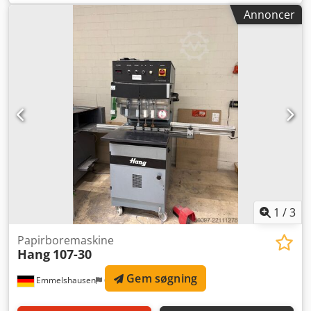
øskenfremføring. Fås til øskenstørrelse med indvendig
Annoncer
diameter på 4 mm eller 5,5 mm. Med selvstansende
øskner: op til 20 ark med 80 g/m² papir eller
materialetykkelse op til 2 mm. Chodpfxowgw Ule Adiea
1
/
3
Papirboremaskine
Hang
107-30
Gem søgning
Emmelshausen
692 km