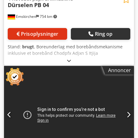
Dürselen
PB 04
Emskirchen
754 km
Prisoplysninger
Ring op
Stand:
brugt
, Boreunderlag med borebåndsmekanisme
inklusive et borebånd Chodpfx Adjxn S Itjija
Papirboremaskine Dürselen Corta PB 04 N Årgang: 2013 -
Serienr. PB04.01.03.1629 4 borehoveder Maks. stakhøjde:
Annoncer
50 mm Indlægsdybde bag borehoveder: 42 mm
Hulafstand: 31,7 - 293 mm Online videoinspektion via
WhatsApp – MS Zoom – Telegram Lager i
Emskirchen/Nürnberg – Umiddelbart tilgængelig – Kan
afprøves