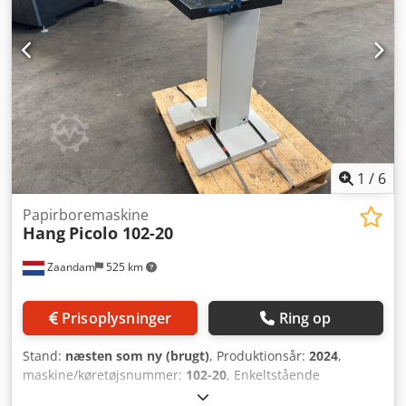
1
/
6
Papirboremaskine
Hang
Picolo 102-20
Zaandam
525 km
Prisoplysninger
Ring op
Stand:
næsten som ny (brugt)
, Produktionsår:
2024
,
maskine/køretøjsnummer:
102-20
, Enkeltstående
øskenmaskine til fodbetjening med automatisk