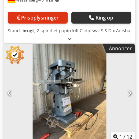
Wassenberg
616 km
Prisoplysninger
Ring op
Stand:
brugt
, 2-spindlet papirdrill Csdpfswv S S Djx Adisha
Annoncer
1
/
12