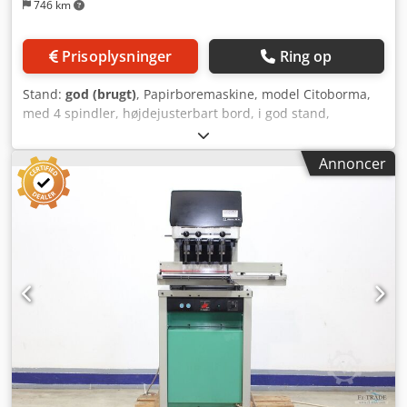
746 km
Prisoplysninger
Ring op
Stand:
god (brugt)
, Papirboremaskine, model Citoborma,
med 4 spindler, højdejusterbart bord, i god stand,
tilgængelig med det samme. Hvis du er interesseret, giver
vi dig gerne oplysninger om andre maskiner, vi har på
Annoncer
lager. Csdpfsxbzfnex Adisha Du er meget velkommen til at
besøge os og se maskinen, efter forudgående aftale.