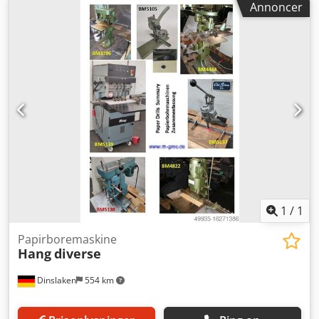
Det er afgørende at teste maskinens funktionalitet
Annoncer
før køb. Dette inkluderer at tænde for maskinen for
at sikre, at den kører glat og effektivt. Vær
opmærksom på ujævnheder eller usædvanlige lyde,
da disse kan indikere interne problemer. Test også
maskinens evne til præcist og rent at bore i
forskellige papirtykkelser.
Undersøgelse af mærke og model
Reputationen af en maskines mærke og model kan
give værdifuld information om dens pålidelighed og
kvalitet. Søg online efter anmeldelser eller feedback
1
/
1
fra tidligere brugere for den specifikke model, og
tjek om der er tilbagevendende problemer
Papirboremaskine
rapporteret af andre brugere, såsom mekanisk
Hang
diverse
svigt eller ineffektivitet.
Dinslaken
554 km
Kontroller vedligeholdelseshistorik
En velvedligeholdt maskine vil have en længere