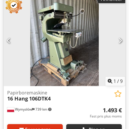
papir, dokumenter, kataloger, kalendere og grafiske
materialer. Maskinen anvendes i: • trykkerier, •
bogbinderier, • grafiske virksomheder, • produktion af
mapper og kataloger, • forberedelse af teknisk
dokumentation. Den solide tyske konstruktion sikrer høj
arbejdpræcision og mange års holdbarhed. Chedpfx Adsy
Nm A Reioa Tekniske data: • Fabrikant: Constantin Hang
Maschinenfabrik • Model: 114-4 • Antal hoveder: 4 •
Justerbar afstand mellem hoveder • Justerbart arbejdsbord
• Fodbetjening – pedal • Sikkerhedsafdækning • Made in
Germany
1
/
9
Papirboremaskine
16 Hang
106DTK4
1.493 €
Wymysłów
739 km
Fast pris plus moms