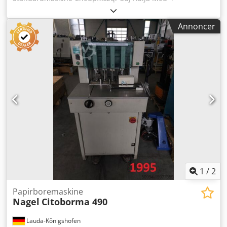
borehoveder God stand Velholdt
Annoncer
1
/
2
Papirboremaskine
Nagel
Citoborma 490
Lauda-Königshofen