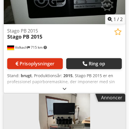
1
/
2
Stago PB 2015
Stago
PB 2015
Volkach
715 km
Prisoplysninger
Ring op
Stand:
brugt
, Produktionsår:
2015
, Stago PB 2015 er en
professionel papirboremaskine, der imponerer med sin
præcision og robuste konstruktion og er designet til brug i
trykkerier og bogbinderier. Særlige egenskaber: - Stago PB
Annoncer
2015 tilbyder et brugervenligt betjeningspanel og hurtig
omstilling til forskellige papirformater. - Maskinen er
kendetegnet ved høj boreydelse til store stabler og
variabel indstilling af borepositioner. Med sin stabile
opbygning og vedligeholdelseslette mekanik er den ideel