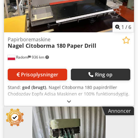
1
/
6
Papirboremaskine
Nagel Citoborma 180
Paper Drill
Radom
936 km
Prisoplysninger
Ring op
Stand:
god (brugt)
, Nagel Citoborma 180 papirdriller
Chodozdav Eopfx Adisa Maskinen er 100% funktionsdygtig.
Dette er den nyeste model. Borebordet kan justeres i alle
retninger (sider, frem/tilbage). Den har anslag til indstilling
Annoncer
af boreafstand. Det monterede bord er en forstørret
version. Derudover har boremaskinen automatisk
bordsikring, der frigives efter hver cyklus. Meget god
stand. Solid konstruktion – vægt 65 kg. 230V