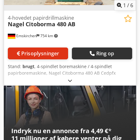
1
/
6
4-hovedet papirdrillmaskine
Nagel
Citoborma 480 AB
Emskirchen
754 km
Prisoplysninger
Ring op
Stand:
brugt
, 4-spindlet boremaskine / 4-spindlet
papirboremaskine, Nagel Citoborma 480 AB Cedpfx
Adozcfwfjieha Online-videoinspektion via WhatsApp – MS
Zoom – Telegram På lager i Emskirchen/Nürnberg –
tilgængelig med det samme – kan afprøves.
Indryk nu en annonce fra 4,49 €
*
11 millioner af købere
venter på dig