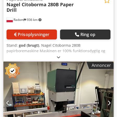
Nagel Citoborma 280B Paper
Drill
Radom
936 km
Prisoplysninger
Ring op
Stand:
god (brugt)
, Nagel Citoborma 280B
papirboremaskine Maskinen er 100% funktionsdygtig og
en af de nyeste modeller. Borebordet er justerbart i alle
retninger (sider, for/bag). Udstyret med stop for indstilling
Annoncer
af boreafstand. Det monterede bord er en forstørret
version. Derudover har papirboremaskinen automatisk
bordsikring, som frigives efter hver cyklus. Fremragende
stand. Solid konstruktion – vægt 76 kg. Strømforsyning:
380V To borehoveder med justerbar afstand fra 45-120
mm. Borediameter: 2-20 mm. Stakhøjde: 60 mm. Maskinen
er serviceret. Inkluderer bor og værktøj, ny skærelineal
samt brugervejledning. Cjdpfxjzdazho Adioha