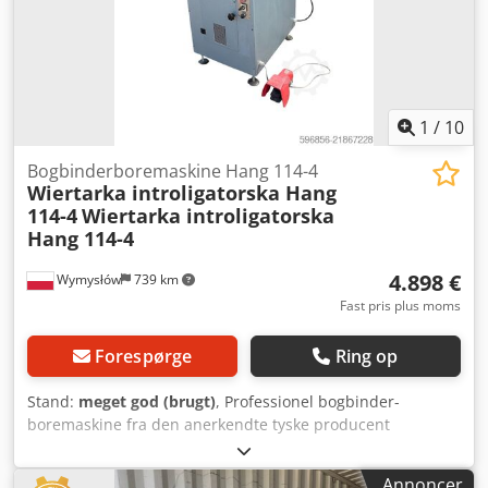
1
/
10
Bogbinderboremaskine Hang 114-4
Wiertarka introligatorska Hang
114-4
Wiertarka introligatorska
Hang 114-4
4.898 €
Wymysłów
739 km
Fast pris plus moms
Forespørge
Ring op
Stand:
meget god (brugt)
, Professionel bogbinder-
boremaskine fra den anerkendte tyske producent
Constantin Hang Maschinenfabrik Göppingen. Model 114-4
er udstyret med 4 borehoveder beregnet til præcis boring i
Annoncer