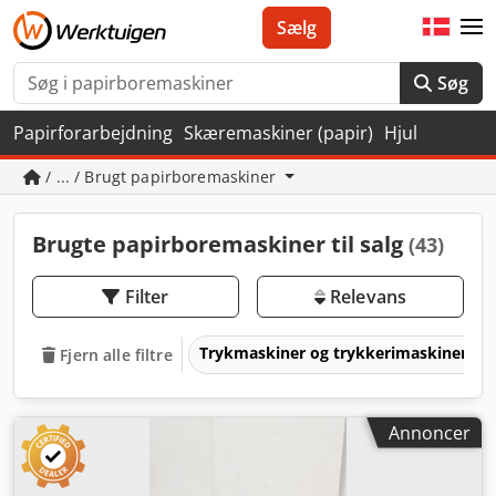
Sælg
Søg
Papirforarbejdning
Skæremaskiner (papir)
Hjul
/ ... / Brugt papirboremaskiner
Brugte papirboremaskiner til salg
(43)
Filter
Relevans
Trykmaskiner og trykkerimaskiner
Fjern alle filtre
Annoncer