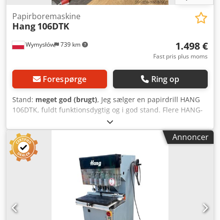
Papirboremaskine
Hang
106DTK
1.498 €
Wymysłów
739 km
Fast pris plus moms
Forespørge
Ring op
Stand:
meget god (brugt)
, Jeg sælger en papirdrill HANG
106DTK, fuldt funktionsdygtig og i god stand. Flere HANG-
boremaskiner tilbydes. Chsdpfx Adsudpc Ssija
Annoncer