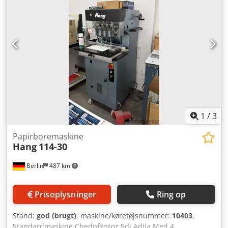
1
/
3
Papirboremaskine
Hang
114-30
Berlin
487 km
Prisoplysninger
Ring op
Stand:
god (brugt)
, maskine/køretøjsnummer:
10403
,
Standardmaskine Chedpfxozqr Sdj Adija Med 4