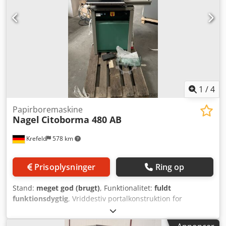
til daglig brug. Tekniske specifikationer: - Bordiameter op
til 15 mm - Maksimal stabelhøjde: op til 50 mm -
Borehastighed: op til 1.200 boringer pr. time - Justerbare
papiranslag for præcis positionering - Robust motor og
langtidsholdbart boreværktøj Chjdpfx Adoxmgn Eoija
1
/
4
Papirboremaskine
Nagel
Citoborma 480 AB
Krefeld
578 km
Prisoplysninger
Ring op
Stand:
meget god (brugt)
, Funktionalitet:
fuldt
funktionsdygtig
, Vriddestiv portalkonstruktion for
præcision og levetid – Fodudløsning – Stakhøjde 60 mm –
Indføringsdybde ca. 100 mm bag borerne Chsdpfxsyx Axao