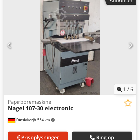
Annoncer
Adija – Indføringsbredde 480 mm –
Borelængdekompensation – Huldiameter 2 – 20 mm – 1 til
4 borehoveder – Automatisk bordløft
1
/
6
Papirboremaskine
Nagel
107-30 electronic
Dinslaken
554 km
Prisoplysninger
Ring op