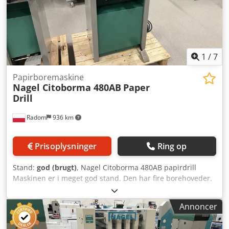
bevægelige anslag. Maskinen har automatisk udløsende
bordlås efter hver cyklus, hvilket muliggør flytning af
bordet til næste position. Sættet inkluderer bor, værktøj og
instruktioner.
1
/
7
Papirboremaskine
Nagel Citoborma 480AB
Paper
Drill
Radom
936 km
Prisoplysninger
Ring op
Stand:
god (brugt)
, Nagel Citoborma 480AB papirdrill
Maskinen er i meget god stand. Den har fire borehoveder.
Tekniske specifikationer: Afstand mellem bor: 45-285 mm
Bordiameter: 2-20 mm Stakhøjde: 60 mm Vægt: 275 kg
Annoncer
Automatisk borecyklus, styret med fodpedal og manuelle
knapper. Chjdpfx Aozmu Ersdija Solid konstruktion på