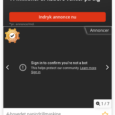
Indryk annonce nu
*pr. annonce/md.
Annoncer
1
/
7
4-hovedet papirdrillmaskine