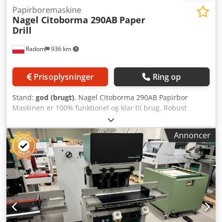
Papirboremaskine
Nagel Citoborma 290AB
Paper
Drill
Radom
936 km
Prisoplysninger
Ring op
Stand:
god (brugt)
, Nagel Citoborma 290AB Papirbor
Maskinen er 100% funktionel og klar til brug. Robust
konstruktion – vejer 200 kg. Dette er den aktuelle
Citoborma-bormaskinemodel i produktion. 400V
Annoncer
strømforsyning. To borehoveder med justerbar afstand fra
45-170 mm. Bor-diameter: 2-20 mm. Stakhøjde: 60 mm.
Styres via elektrisk fodpedal. Affald ledes til en ekstern
opsamlingshylster. Cjdpfozmu E Eex Adijha Boringsbordet
er justerbart i alle retninger (sider, for/bag) og har stop til
indstilling af boreafstand (til ikke-standard boringer).
Derudover er der monteret et særligt modul til
standardafstande i bordet. Desuden har bordet to