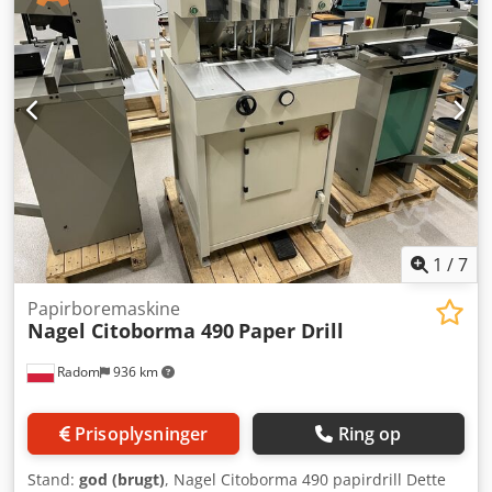
piedestal. Borebordet kan justeres i alle retninger. Dette er
en af de nyeste Citoborma-modeller. Medfølger
driftsværktøj, instruktioner samt ny skærestang og bor.
1
/
7
Papirboremaskine
Nagel Citoborma 490
Paper Drill
Radom
936 km
Prisoplysninger
Ring op
Stand:
god (brugt)
, Nagel Citoborma 490 papirdrill Dette