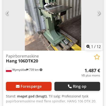
strømforsyning Ét borehoved. Borediameter 2-20 mm.
Stakhøjde 60 mm. Maskinen er serviceret. Inkluderer bor
og værktøj, ny skærestav og brugsanvisning.
1
/
12
Papirboremaskine
Hang
106DTK20
1.487 €
Wymysłów
739 km
VB plus moms
Forespørge
Ring op
Stand:
meget god (brugt)
, Til salg: Professionel tysk
papirboremaskine med flere spindler, HANG 106 DTK 20.