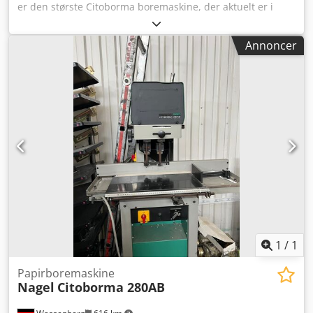
er den største Citoborma boremaskine, der aktuelt er i
produktion. Chjdpfx Ajzmu Efedioa Meget god stand og
klar til produktion. Maskinen har 4 borehoveder.
Annoncer
Boreaffald bortskaffes i en kurv placeret bag på maskinen.
Maskinen betjenes via fodpedal eller to-hånds knapper.
Hvert hoved har individuel op/ned-justering, hvilket
muliggør brug af bor i forskellige længder. Sættet
inkluderer reservedele, værktøj og brugervejledning.
Tekniske specifikationer: Antal borehoveder: 4 (hver hoved
kan hurtigt afmonteres) Maksimal stakhøjde: 60 mm
Borstørrelse: 2-10 mm Justerbar afstand: 45 – 425 mm To
borehastigheder 380V strømforsyning Vægt: 365 kg
Fremstillet i Tyskland.
1
/
1
Papirboremaskine
Nagel
Citoborma 280AB